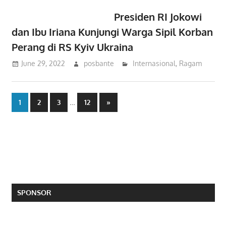
Presiden RI Jokowi
dan Ibu Iriana Kunjungi Warga Sipil Korban
Perang di RS Kyiv Ukraina
June 29, 2022
posbante
Internasional
,
Ragam
Posts
…
Next
1
2
3
12
»
Posts
pagination
SPONSOR