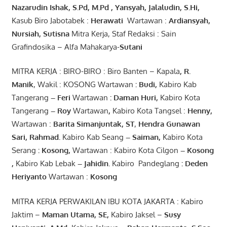
Nazarudin
Ishak
,
S.Pd
,
M.Pd
,
Yansyah
,
Jalaludin
,
S.Hi
,
Kasub Biro Jabotabek :
Herawati
Wartawan :
Ardiansyah
,
Nursiah
,
Suti
s
na
Mitra Kerja, Staf Redaksi : Sain
Grafindosika – Alfa Mahakarya-
Sutani
MITRA KERJA : BIRO-BIRO : Biro Banten – Kapala
,
R.
Manik
, Wakil : KOSONG Wartawan
:
Budi
,
Kabiro Kab
Tangerang
–
Feri
Wartawan
:
Daman Huri,
Kabiro Kota
Tangerang
– Roy
Wartawan
,
Kabiro Kota Tangsel :
Henny
,
Wartawan :
Barita Simanjuntak, ST
,
Hendra
Gunawan
Sari
,
Rahmad
.
Kabiro Kab Seang
–
Saiman
,
Kabiro Kota
Serang
:
Kosong
,
Wartawan : Kabiro Kota Cilgon
–
Kosong
,
Kabiro Kab Lebak
–
Jahidin
.
Kabiro Pandeglang
: Deden
Heriyanto
Wartawan :
Kosong
MITRA KERJA PERWAKILAN IBU KOTA JAKARTA : Kabiro
Jaktim –
Maman Utama, SE
,
Kabiro Jaksel –
Susy