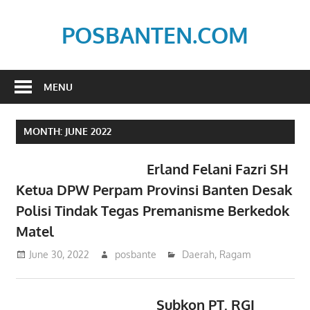
Skip
to
POSBANTEN.COM
content
Mendidik,
Dan
MENU
Menyampaikan
Aspirasi
MONTH:
JUNE 2022
Rakyat
Erland Felani Fazri SH
Ketua DPW Perpam Provinsi Banten Desak
Polisi Tindak Tegas Premanisme Berkedok
Matel
June 30, 2022
posbante
Daerah
,
Ragam
Subkon PT. RGI