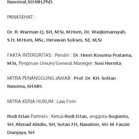
Nasomal,SH.MH,PhD.
PANASEHAT :
Dr. R. Warman Q, SH, M.Si, M.Hum
,
Dr, Waqkimansyah,
S.H, M.Hum, MSc
,
Herawan Sukses, SE, M,Si
FAKTA INTERGRITAS : Pendiri :
Dr. Henri
Kusuma
Pratama,
M.Si
,
Pimpinan Umum/General Maneger:
Susi
Hernita.
MITRA PENANGGUNG JAWAB :
Prof. Dr. KH. Sultan
Nasoma,.SH.MH.
MITRA KERJA HUKUM
:
Law Firm
Rudi Erlan
Partners
:
Ketua
-Rudi
Erlan
,
anggota
-Sugianto
,
SH. Ahmad
Abidin
, SH,
Sutan
FH,
Nasation
, SH. M.
Fauzie
Dianjaya
, SH