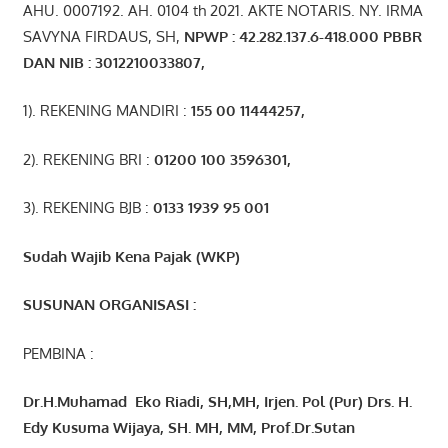
AHU. 0007192. AH. 0104 th 2021. AKTE NOTARIS. NY. IRMA
SAVYNA FIRDAUS, SH,
NPW
P
:
4
2.
282
.1
37
.6-418.000
PBBR
DAN NIB
:
3012210033807
,
1). REKENING MANDIRI :
155 00 11444257
,
2). REKENING BRI :
01200 100 3596301
,
3). REKENING BJB :
0133 1939 95 001
Sudah Wajib Kena Pajak (WKP)
SUSUNAN ORGANISASI :
PEMBINA :
Dr.H.Muhamad
Eko
Riadi
, SH,MH
, Irjen. Pol (Pur) Drs. H.
Edy Kusuma Wijaya, SH. MH,
MM, Prof
.
Dr.Sutan