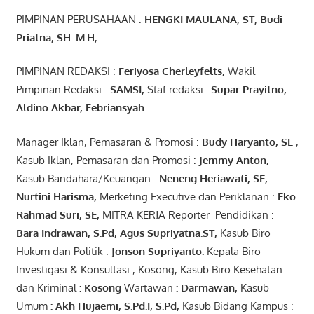
PIMPINAN PERUSAHAAN :
HENGKI MAULANA, ST
, Budi
Pr
iatna
, SH
. M.H
,
PIMPINAN REDAKSI :
Feriyosa Cherleyfelts,
Wakil
Pimpinan Redaksi :
SAMSI,
Staf redaksi
: Supar Prayitno,
Aldino Akbar, Febriansyah
.
Manager Iklan, Pemasaran & Promosi :
Budy Haryanto, SE
,
Kasub Iklan, Pemasaran dan Promosi :
Jemmy Anton
,
Kasub Bandahara/Keuangan :
Neneng
Heriawati
, SE,
Nurtini
Harisma
,
Merketing Executive dan Periklanan :
Eko
Rahmad Suri
,
SE,
MITRA KERJA Reporter Pendidikan :
Bara
Indrawan
,
S.Pd
,
Agus
Supriyatna
.
ST
,
Kasub Biro
Hukum dan Politik :
Jonson
S
upriyanto
.
Kepala Biro
Investigasi & Konsultasi , Kosong, Kasub Biro Kesehatan
dan Kriminal
:
Kosong
Wartawan
:
Darmawan
,
Kasub
Umum
:
Akh Hujaemi, S.Pd.I, S.Pd
,
Kasub Bidang Kampus :