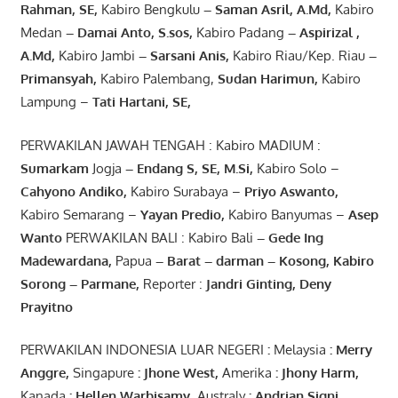
Rahman, SE
,
Kabiro Bengkulu
– Saman Asril
,
A.Md
,
Kabiro
Medan
– Damai Anto
, S.sos,
Kabiro Padang
– Aspirizal
,
A.Md
,
Kabiro Jambi
– Sarsani Anis
,
Kabiro Riau/Kep. Riau
–
Primansyah
,
Kabiro Palembang,
Sudan
Harimun
,
Kabiro
Lampung –
Tati Hartani, SE
,
PERWAKILAN JAWAH TENGAH : Kabiro MADIUM :
Sumarkam
Jogja
–
Endang
S, SE,
M.Si
,
Kabiro Solo –
Cahyono
Andiko
,
Kabiro Surabaya –
Priyo
Aswanto
,
Kabiro Semarang –
Yayan
Predio
,
Kabiro Banyumas –
Asep
Wanto
PERWAKILAN BALI : Kabiro Bali
–
Gede
Ing
Madewardana
,
Papua
– Barat –
darman
–
Kosong
,
Kabiro
Sorong
–
Parmane
,
Reporter :
Jandri Ginting, Deny
Prayitno
PERWAKILAN INDONESIA LUAR NEGERI
:
Melaysia
: Merry
Anggre
,
Singapure
:
Jhone
West,
Amerika
:
Jhony
Harm,
Kanada
: Hellen
Warbisamy
,
Australy
:
Andrian
Signi
,