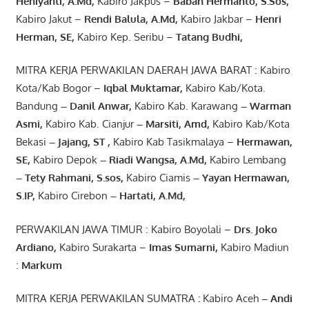
Heniyanti, A.Md
,
Kabiro Jakpus –
Baban Hermanto, S.Sos
,
Kabiro Jakut –
Rendi
Balula
,
A.Md
,
Kabiro Jakbar –
Henri
Herman, SE
,
Kabiro Kep. Seribu –
Tatang Budhi
,
MITRA KERJA PERWAKILAN DAERAH JAWA BARAT : Kabiro
Kota/Kab Bogor –
Iqbal
Muktamar
,
Kabiro Kab/Kota.
Bandung
–
Danil Anwar
,
Kabiro Kab. Karawang
–
Warman
Asmi
,
Kabiro Kab. Cianjur
–
Marsiti
,
Amd
,
Kabiro Kab/Kota
Bekasi
– Jajang
, ST
,
Kabiro Kab Tasikmalaya –
Hermawan
,
SE,
Kabiro Depok
– Riadi Wangsa
,
A.Md
,
Kabiro Lembang
– Tety Rahmani
, S.sos,
Kabiro Ciamis
– Yayan Hermawan
,
S.IP,
Kabiro Cirebon
–
Hartati
,
A.Md
,
PERWAKILAN JAWA TIMUR : Kabiro Boyolali –
Drs.
Joko
Ardiano
,
Kabiro Surakarta –
Imas
Sumarni
,
Kabiro Madiun
:
Markum
MITRA KERJA PERWAKILAN SUMATRA
:
Kabiro Aceh
– Andi