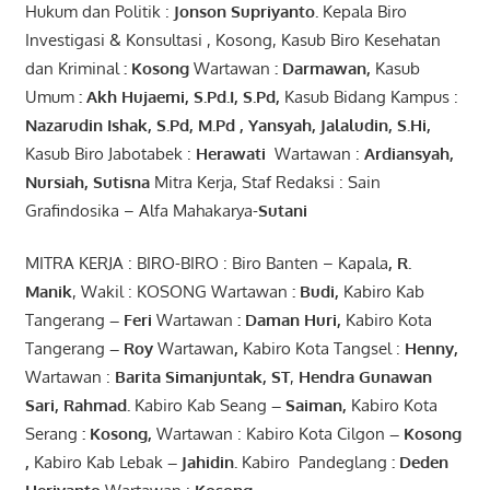
Hukum dan Politik :
Jonson
S
upriyanto
.
Kepala Biro
Investigasi & Konsultasi , Kosong, Kasub Biro Kesehatan
dan Kriminal
:
Kosong
Wartawan
:
Darmawan
,
Kasub
Umum
:
Akh Hujaemi, S.Pd.I, S.Pd
,
Kasub Bidang Kampus :
Nazarudin
Ishak
,
S.Pd
,
M.Pd
,
Yansyah
,
Jalaludin
,
S.Hi
,
Kasub Biro Jabotabek :
Herawati
Wartawan :
Ardiansyah
,
Nursiah
,
Suti
s
na
Mitra Kerja, Staf Redaksi : Sain
Grafindosika – Alfa Mahakarya-
Sutani
MITRA KERJA : BIRO-BIRO : Biro Banten – Kapala
,
R.
Manik
, Wakil : KOSONG Wartawan
:
Budi
,
Kabiro Kab
Tangerang
–
Feri
Wartawan
:
Daman Huri,
Kabiro Kota
Tangerang
– Roy
Wartawan
,
Kabiro Kota Tangsel :
Henny
,
Wartawan :
Barita Simanjuntak, ST
,
Hendra
Gunawan
Sari
,
Rahmad
.
Kabiro Kab Seang
–
Saiman
,
Kabiro Kota
Serang
:
Kosong
,
Wartawan : Kabiro Kota Cilgon
–
Kosong
,
Kabiro Kab Lebak
–
Jahidin
.
Kabiro Pandeglang
: Deden