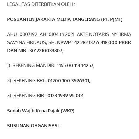
LEGALITAS DITERBITKAN OLEH :
POSBANTEN JAKARTA MEDIA TANGERANG (PT. PJMT)
AHU. 0007192. AH. 0104 th 2021. AKTE NOTARIS. NY. IRMA
SAVYNA FIRDAUS, SH,
NPW
P
:
4
2.
282
.1
37
.6-418.000
PBBR
DAN NIB
:
3012210033807
,
1). REKENING MANDIRI :
155 00 11444257
,
2). REKENING BRI :
01200 100 3596301
,
3). REKENING BJB :
0133 1939 95 001
Sudah Wajib Kena Pajak (WKP)
SUSUNAN ORGANISASI :