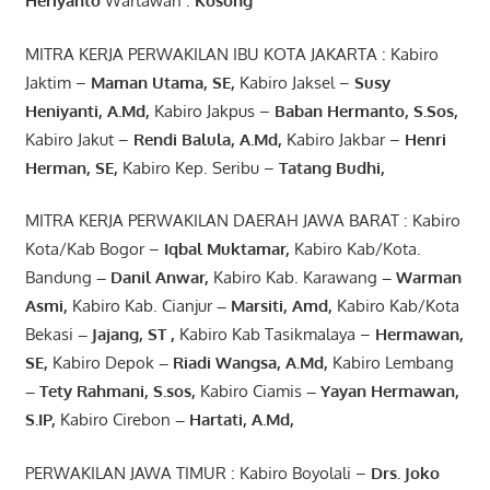
Heriyanto
Wartawan :
Kosong
MITRA KERJA PERWAKILAN IBU KOTA JAKARTA : Kabiro
Jaktim –
Maman Utama, SE
,
Kabiro Jaksel –
Susy
Heniyanti, A.Md
,
Kabiro Jakpus –
Baban Hermanto, S.Sos
,
Kabiro Jakut –
Rendi
Balula
,
A.Md
,
Kabiro Jakbar –
Henri
Herman, SE
,
Kabiro Kep. Seribu –
Tatang Budhi
,
MITRA KERJA PERWAKILAN DAERAH JAWA BARAT : Kabiro
Kota/Kab Bogor –
Iqbal
Muktamar
,
Kabiro Kab/Kota.
Bandung
–
Danil Anwar
,
Kabiro Kab. Karawang
–
Warman
Asmi
,
Kabiro Kab. Cianjur
–
Marsiti
,
Amd
,
Kabiro Kab/Kota
Bekasi
– Jajang
, ST
,
Kabiro Kab Tasikmalaya –
Hermawan
,
SE,
Kabiro Depok
– Riadi Wangsa
,
A.Md
,
Kabiro Lembang
– Tety Rahmani
, S.sos,
Kabiro Ciamis
– Yayan Hermawan
,
S.IP,
Kabiro Cirebon
–
Hartati
,
A.Md
,
PERWAKILAN JAWA TIMUR : Kabiro Boyolali –
Drs.
Joko