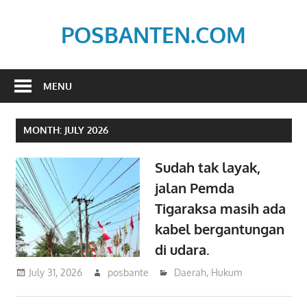
Skip
to
POSBANTEN.COM
content
Mendidik,
Dan
MENU
Menyampaikan
Aspirasi
MONTH:
JULY 2026
Rakyat
Sudah tak layak,
jalan Pemda
Tigaraksa masih ada
kabel bergantungan
di udara.
July 31, 2026
posbante
Daerah
,
Hukum