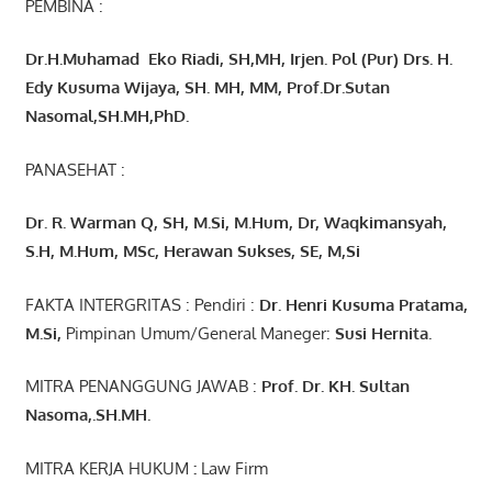
PEMBINA :
Dr.H.Muhamad
Eko
Riadi
, SH,MH
, Irjen. Pol (Pur) Drs. H.
Edy Kusuma Wijaya, SH. MH,
MM, Prof
.
Dr.Sutan
Nasomal,SH.MH,PhD.
PANASEHAT :
Dr. R. Warman Q, SH, M.Si, M.Hum
,
Dr, Waqkimansyah,
S.H, M.Hum, MSc
,
Herawan Sukses, SE, M,Si
FAKTA INTERGRITAS : Pendiri :
Dr. Henri
Kusuma
Pratama,
M.Si
,
Pimpinan Umum/General Maneger:
Susi
Hernita.
MITRA PENANGGUNG JAWAB :
Prof. Dr. KH. Sultan
Nasoma,.SH.MH.
MITRA KERJA HUKUM
:
Law Firm