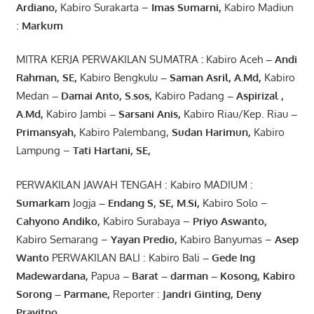
Ardiano
,
Kabiro Surakarta –
Imas
Sumarni
,
Kabiro Madiun
:
Markum
MITRA KERJA PERWAKILAN SUMATRA
:
Kabiro Aceh
– Andi
Rahman, SE
,
Kabiro Bengkulu
– Saman Asril
,
A.Md
,
Kabiro
Medan
– Damai Anto
, S.sos,
Kabiro Padang
– Aspirizal
,
A.Md
,
Kabiro Jambi
– Sarsani Anis
,
Kabiro Riau/Kep. Riau
–
Primansyah
,
Kabiro Palembang,
Sudan
Harimun
,
Kabiro
Lampung –
Tati Hartani, SE
,
PERWAKILAN JAWAH TENGAH : Kabiro MADIUM :
Sumarkam
Jogja
–
Endang
S, SE,
M.Si
,
Kabiro Solo –
Cahyono
Andiko
,
Kabiro Surabaya –
Priyo
Aswanto
,
Kabiro Semarang –
Yayan
Predio
,
Kabiro Banyumas –
Asep
Wanto
PERWAKILAN BALI : Kabiro Bali
–
Gede
Ing
Madewardana
,
Papua
– Barat –
darman
–
Kosong
,
Kabiro
Sorong
–
Parmane
,
Reporter :
Jandri Ginting, Deny
Prayitno