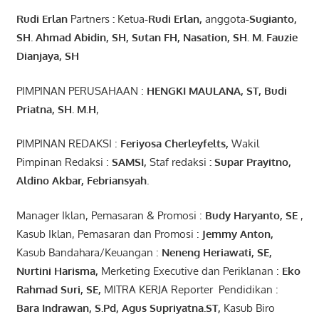
Rudi Erlan
Partners
:
Ketua
-Rudi
Erlan
,
anggota
-Sugianto
,
SH. Ahmad
Abidin
, SH,
Sutan
FH,
Nasation
, SH. M.
Fauzie
Dianjaya
, SH
PIMPINAN PERUSAHAAN :
HENGKI MAULANA, ST
, Budi
Pr
iatna
, SH
. M.H
,
PIMPINAN REDAKSI :
Feriyosa Cherleyfelts,
Wakil
Pimpinan Redaksi :
SAMSI,
Staf redaksi
: Supar Prayitno,
Aldino Akbar, Febriansyah
.
Manager Iklan, Pemasaran & Promosi :
Budy Haryanto, SE
,
Kasub Iklan, Pemasaran dan Promosi :
Jemmy Anton
,
Kasub Bandahara/Keuangan :
Neneng
Heriawati
, SE,
Nurtini
Harisma
,
Merketing Executive dan Periklanan :
Eko
Rahmad Suri
,
SE,
MITRA KERJA Reporter Pendidikan :
Bara
Indrawan
,
S.Pd
,
Agus
Supriyatna
.
ST
,
Kasub Biro