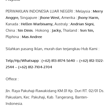
PERWAKILAN INDONESIA LUAR NEGERI
:
Melaysia
: Merry
Anggre
,
Singapure
:
Jhone
West,
Amerika
:
Jhony
Harm,
Kanada
: Hellen
Warbisamy
,
Australy
:
Andrian
Signi
,
China
: Sin
Dinis
.
Hokong :
Jacky,
Thailand :
Sun Sin,
Pliphina :
Mas Andree
Silahkan pasang Iklan, murah dan terjangkau Hub Kami :
Telp/Hp/Whatsapp : (+62) 813-8174-5640 – (+62) 812-1322-
2544
– (+62) 812-7104-2704
Offece :
Jln. Raya Pakuhaji-Rawakidang KM.01 Kp. Duri RT. 02/01 Ds.
Pakualam, Kec. Pakuhaji, Kab. Tangerang, Banten-
Indonesia.