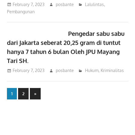
February 7, 2023
posbante
Lalulintas
,
Pembangunan
Pengedar sabu sabu
dari Jakarta seberat 20,25 gram di tuntut
hanya 7 tahun 6 bulan Oleh JPU Mayang
Tari SH.
February 7, 2023
posbante
Hukum
,
Kriminalitas
Posts
Next
1
2
»
Posts
pagination