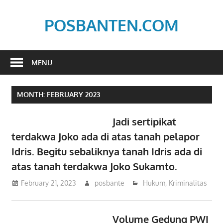
Skip
to
POSBANTEN.COM
content
Mendidik,
Dan
MENU
Menyampaikan
Aspirasi
MONTH:
FEBRUARY 2023
Rakyat
Jadi sertipikat
terdakwa Joko ada di atas tanah pelapor
Idris. Begitu sebaliknya tanah Idris ada di
atas tanah terdakwa Joko Sukamto.
February 21, 2023
posbante
Hukum
,
Kriminalitas
Volume Gedung PWI