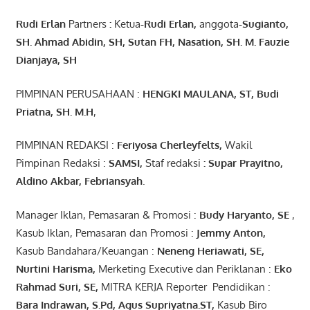
Rudi Erlan
Partners
:
Ketua
-Rudi
Erlan
,
anggota
-Sugianto
,
SH. Ahmad
Abidin
, SH,
Sutan
FH,
Nasation
, SH. M.
Fauzie
Dianjaya
, SH
PIMPINAN PERUSAHAAN :
HENGKI MAULANA, ST
, Budi
Pr
iatna
, SH
. M.H
,
PIMPINAN REDAKSI :
Feriyosa Cherleyfelts,
Wakil
Pimpinan Redaksi :
SAMSI,
Staf redaksi
: Supar Prayitno,
Aldino Akbar, Febriansyah
.
Manager Iklan, Pemasaran & Promosi :
Budy Haryanto, SE
,
Kasub Iklan, Pemasaran dan Promosi :
Jemmy Anton
,
Kasub Bandahara/Keuangan :
Neneng
Heriawati
, SE,
Nurtini
Harisma
,
Merketing Executive dan Periklanan :
Eko
Rahmad Suri
,
SE,
MITRA KERJA Reporter Pendidikan :
Bara
Indrawan
,
S.Pd
,
Agus
Supriyatna
.
ST
,
Kasub Biro