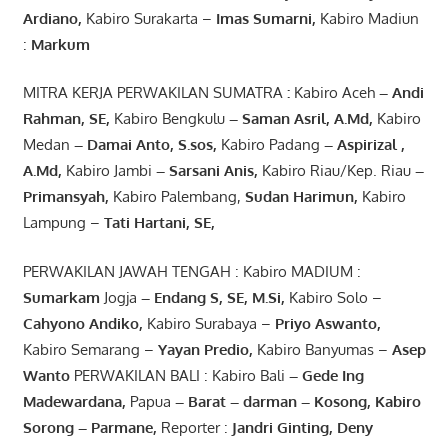
Ardiano
,
Kabiro Surakarta –
Imas
Sumarni
,
Kabiro Madiun
:
Markum
MITRA KERJA PERWAKILAN SUMATRA
:
Kabiro Aceh
– Andi
Rahman, SE
,
Kabiro Bengkulu
– Saman Asril
,
A.Md
,
Kabiro
Medan
– Damai Anto
, S.sos,
Kabiro Padang
– Aspirizal
,
A.Md
,
Kabiro Jambi
– Sarsani Anis
,
Kabiro Riau/Kep. Riau
–
Primansyah
,
Kabiro Palembang,
Sudan
Harimun
,
Kabiro
Lampung –
Tati Hartani, SE
,
PERWAKILAN JAWAH TENGAH : Kabiro MADIUM :
Sumarkam
Jogja
–
Endang
S, SE,
M.Si
,
Kabiro Solo –
Cahyono
Andiko
,
Kabiro Surabaya –
Priyo
Aswanto
,
Kabiro Semarang –
Yayan
Predio
,
Kabiro Banyumas –
Asep
Wanto
PERWAKILAN BALI : Kabiro Bali
–
Gede
Ing
Madewardana
,
Papua
– Barat –
darman
–
Kosong
,
Kabiro
Sorong
–
Parmane
,
Reporter :
Jandri Ginting, Deny