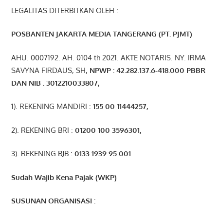
LEGALITAS DITERBITKAN OLEH :
POSBANTEN JAKARTA MEDIA TANGERANG (PT. PJMT)
AHU. 0007192. AH. 0104 th 2021. AKTE NOTARIS. NY. IRMA
SAVYNA FIRDAUS, SH,
NPW
P
:
4
2.
282
.1
37
.6-418.000
PBBR
DAN NIB
:
3012210033807
,
1). REKENING MANDIRI :
155 00 11444257
,
2). REKENING BRI :
01200 100 3596301
,
3). REKENING BJB :
0133 1939 95 001
Sudah Wajib Kena Pajak (WKP)
SUSUNAN ORGANISASI :