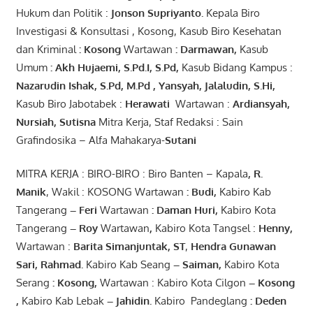
Hukum dan Politik :
Jonson
S
upriyanto
.
Kepala Biro
Investigasi & Konsultasi , Kosong, Kasub Biro Kesehatan
dan Kriminal
:
Kosong
Wartawan
:
Darmawan
,
Kasub
Umum
:
Akh Hujaemi, S.Pd.I, S.Pd
,
Kasub Bidang Kampus :
Nazarudin
Ishak
,
S.Pd
,
M.Pd
,
Yansyah
,
Jalaludin
,
S.Hi
,
Kasub Biro Jabotabek :
Herawati
Wartawan :
Ardiansyah
,
Nursiah
,
Suti
s
na
Mitra Kerja, Staf Redaksi : Sain
Grafindosika – Alfa Mahakarya-
Sutani
MITRA KERJA : BIRO-BIRO : Biro Banten – Kapala
,
R.
Manik
, Wakil : KOSONG Wartawan
:
Budi
,
Kabiro Kab
Tangerang
–
Feri
Wartawan
:
Daman Huri,
Kabiro Kota
Tangerang
– Roy
Wartawan
,
Kabiro Kota Tangsel :
Henny
,
Wartawan :
Barita Simanjuntak, ST
,
Hendra
Gunawan
Sari
,
Rahmad
.
Kabiro Kab Seang
–
Saiman
,
Kabiro Kota
Serang
:
Kosong
,
Wartawan : Kabiro Kota Cilgon
–
Kosong
,
Kabiro Kab Lebak
–
Jahidin
.
Kabiro Pandeglang
: Deden