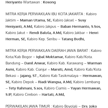
Heriyanto
Wartawan :
Kosong
MITRA KERJA PERWAKILAN IBU KOTA JAKARTA : Kabiro
Jaktim –
Maman Utama, SE
,
Kabiro Jaksel –
Susy
Heniyanti, A.Md
,
Kabiro Jakpus –
Baban Hermanto, S.Sos
,
Kabiro Jakut –
Rendi
Balula
,
A.Md
,
Kabiro Jakbar –
Henri
Herman, SE
,
Kabiro Kep. Seribu –
Tatang Budhi
,
MITRA KERJA PERWAKILAN DAERAH JAWA BARAT : Kabiro
Kota/Kab Bogor –
Iqbal
Muktamar
,
Kabiro Kab/Kota.
Bandung
–
Danil Anwar
,
Kabiro Kab. Karawang
–
Warman
Asmi
,
Kabiro Kab. Cianjur
–
Marsiti
,
Amd
,
Kabiro Kab/Kota
Bekasi
– Jajang
, ST
,
Kabiro Kab Tasikmalaya –
Hermawan
,
SE,
Kabiro Depok
– Riadi Wangsa
,
A.Md
,
Kabiro Lembang
– Tety Rahmani
, S.sos,
Kabiro Ciamis
– Yayan Hermawan
,
S.IP,
Kabiro Cirebon
–
Hartati
,
A.Md
,
PERWAKILAN JAWA TIMUR : Kabiro Boyolali –
Drs.
Joko