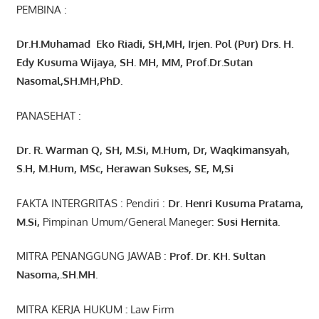
PEMBINA :
Dr.H.Muhamad
Eko
Riadi
, SH,MH
, Irjen. Pol (Pur) Drs. H.
Edy Kusuma Wijaya, SH. MH,
MM, Prof
.
Dr.Sutan
Nasomal,SH.MH,PhD.
PANASEHAT :
Dr. R. Warman Q, SH, M.Si, M.Hum
,
Dr, Waqkimansyah,
S.H, M.Hum, MSc
,
Herawan Sukses, SE, M,Si
FAKTA INTERGRITAS : Pendiri :
Dr. Henri
Kusuma
Pratama,
M.Si
,
Pimpinan Umum/General Maneger:
Susi
Hernita.
MITRA PENANGGUNG JAWAB :
Prof. Dr. KH. Sultan
Nasoma,.SH.MH.
MITRA KERJA HUKUM
:
Law Firm