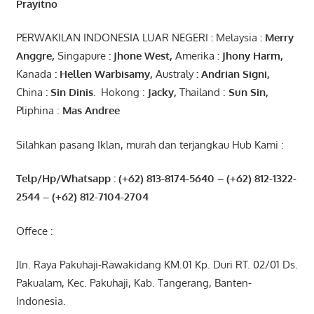
Prayitno
PERWAKILAN INDONESIA LUAR NEGERI
:
Melaysia
: Merry
Anggre
,
Singapure
:
Jhone
West,
Amerika
:
Jhony
Harm,
Kanada
: Hellen
Warbisamy
,
Australy
:
Andrian
Signi
,
China
: Sin
Dinis
.
Hokong :
Jacky,
Thailand :
Sun Sin,
Pliphina :
Mas Andree
Silahkan pasang Iklan, murah dan terjangkau Hub Kami :
Telp/Hp/Whatsapp : (+62) 813-8174-5640 – (+62) 812-1322-
2544
– (+62) 812-7104-2704
Offece :
Jln. Raya Pakuhaji-Rawakidang KM.01 Kp. Duri RT. 02/01 Ds.
Pakualam, Kec. Pakuhaji, Kab. Tangerang, Banten-
Indonesia.