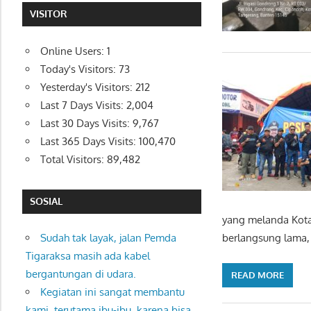
VISITOR
Online Users:
1
Today's Visitors:
73
Yesterday's Visitors:
212
Last 7 Days Visits:
2,004
Last 30 Days Visits:
9,767
Last 365 Days Visits:
100,470
Total Visitors:
89,482
SOSIAL
yang melanda Kota
Sudah tak layak, jalan Pemda
berlangsung lama,
Tigaraksa masih ada kabel
bergantungan di udara.
READ MORE
Kegiatan ini sangat membantu
kami, terutama ibu-ibu, karena bisa