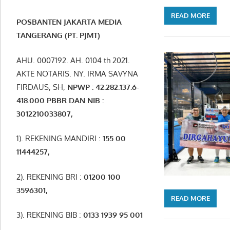
READ MORE
POSBANTEN JAKARTA MEDIA
TANGERANG (PT. PJMT)
AHU. 0007192. AH. 0104 th 2021.
AKTE NOTARIS. NY. IRMA SAVYNA
FIRDAUS, SH,
NPW
P
:
4
2.
282
.1
37
.6-
418.000
PBBR DAN NIB
:
3012210033807
,
1). REKENING MANDIRI :
155 00
11444257
,
2). REKENING BRI :
01200 100
3596301
,
READ MORE
3). REKENING BJB :
0133 1939 95 001