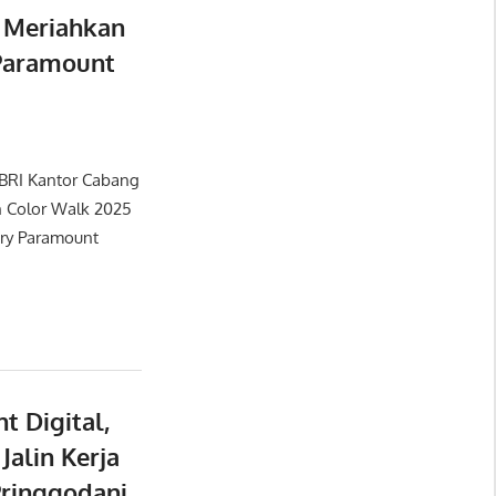
k Meriahkan
 Paramount
BRI Kantor Cabang
an Color Walk 2025
ry Paramount
t Digital,
Jalin Kerja
ringgodani