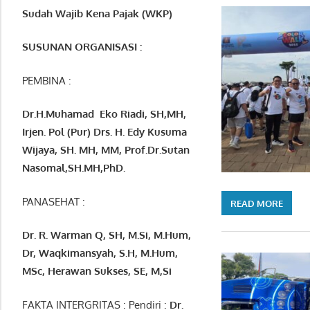
Sudah Wajib Kena Pajak (WKP)
SUSUNAN ORGANISASI :
PEMBINA :
Dr.H.Muhamad
Eko
Riadi
, SH,MH
,
Irjen. Pol (Pur) Drs. H. Edy Kusuma
Wijaya, SH. MH,
MM, Prof
.
Dr.Sutan
Nasomal,SH.MH,PhD.
PANASEHAT :
READ MORE
Dr. R. Warman Q, SH, M.Si, M.Hum
,
Dr, Waqkimansyah, S.H, M.Hum,
MSc
,
Herawan Sukses, SE, M,Si
FAKTA INTERGRITAS : Pendiri :
Dr.