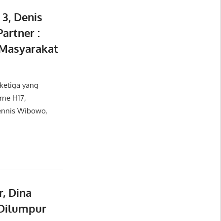
3, Denis
artner :
 Masyarakat
ketiga yang
rne H17,
ennis Wibowo,
, Dina
 Dilumpur