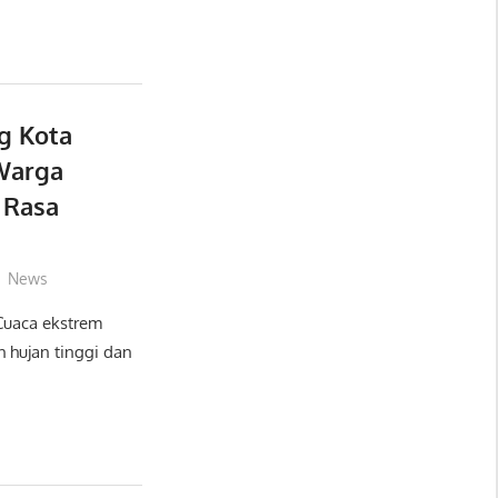
g Kota
Warga
 Rasa
News
uaca ekstrem
 hujan tinggi dan