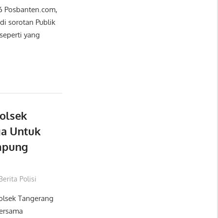
26 Posbanten.com,
di sorotan Publik
seperti yang
olsek
a Untuk
mpung
Berita Polisi
olsek Tangerang
bersama