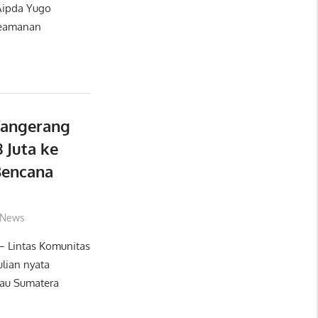
Aipda Yugo
keamanan
Tangerang
 Juta ke
Bencana
News
 Lintas Komunitas
lian nyata
lau Sumatera