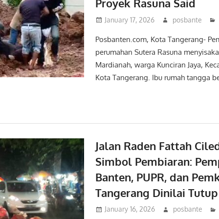
Proyek Rasuna Said
January 17, 2026
posbante
Posbanten.com, Kota Tangerang- P
perumahan Sutera Rasuna menyisaka
Mardianah, warga Kunciran Jaya, Ke
Kota Tangerang. Ibu rumah tangga be
Jalan Raden Fattah Cile
Simbol Pembiaran: Pem
Banten, PUPR, dan Pem
Tangerang Dinilai Tutu
January 16, 2026
posbante