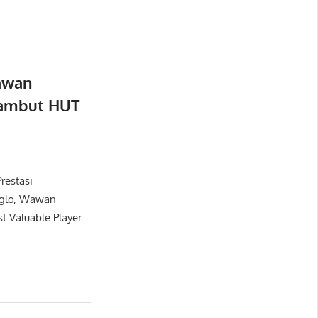
awan
Sambut HUT
restasi
oglo, Wawan
t Valuable Player