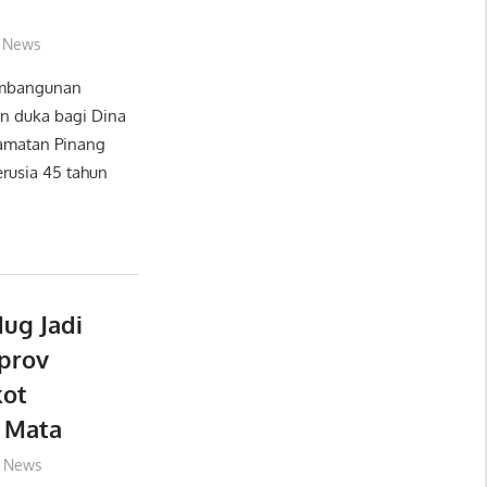
News
embangunan
n duka bagi Dina
camatan Pinang
rusia 45 tahun
dug Jadi
prov
kot
p Mata
News