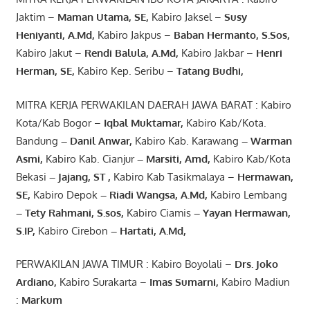
Jaktim –
Maman Utama, SE
,
Kabiro Jaksel –
Susy
Heniyanti, A.Md
,
Kabiro Jakpus –
Baban Hermanto, S.Sos
,
Kabiro Jakut –
Rendi
Balula
,
A.Md
,
Kabiro Jakbar –
Henri
Herman, SE
,
Kabiro Kep. Seribu –
Tatang Budhi
,
MITRA KERJA PERWAKILAN DAERAH JAWA BARAT : Kabiro
Kota/Kab Bogor –
Iqbal
Muktamar
,
Kabiro Kab/Kota.
Bandung
–
Danil Anwar
,
Kabiro Kab. Karawang
–
Warman
Asmi
,
Kabiro Kab. Cianjur
–
Marsiti
,
Amd
,
Kabiro Kab/Kota
Bekasi
– Jajang
, ST
,
Kabiro Kab Tasikmalaya –
Hermawan
,
SE,
Kabiro Depok
– Riadi Wangsa
,
A.Md
,
Kabiro Lembang
– Tety Rahmani
, S.sos,
Kabiro Ciamis
– Yayan Hermawan
,
S.IP,
Kabiro Cirebon
–
Hartati
,
A.Md
,
PERWAKILAN JAWA TIMUR : Kabiro Boyolali –
Drs.
Joko
Ardiano
,
Kabiro Surakarta –
Imas
Sumarni
,
Kabiro Madiun
:
Markum