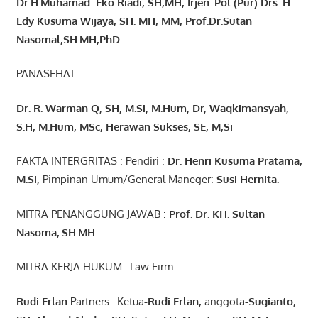
Dr.H.Muhamad
Eko
Riadi
, SH,MH
, Irjen. Pol (Pur) Drs. H.
Edy Kusuma Wijaya, SH. MH,
MM, Prof
.
Dr.Sutan
Nasomal,SH.MH,PhD.
PANASEHAT :
Dr. R. Warman Q, SH, M.Si, M.Hum
,
Dr, Waqkimansyah,
S.H, M.Hum, MSc
,
Herawan Sukses, SE, M,Si
FAKTA INTERGRITAS : Pendiri :
Dr. Henri
Kusuma
Pratama,
M.Si
,
Pimpinan Umum/General Maneger:
Susi
Hernita.
MITRA PENANGGUNG JAWAB :
Prof. Dr. KH. Sultan
Nasoma,.SH.MH.
MITRA KERJA HUKUM
:
Law Firm
Rudi Erlan
Partners
:
Ketua
-Rudi
Erlan
,
anggota
-Sugianto
,