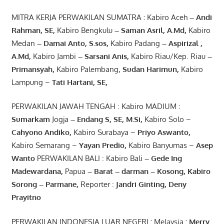
MITRA KERJA PERWAKILAN SUMATRA
:
Kabiro Aceh
– Andi
Rahman, SE
,
Kabiro Bengkulu
– Saman Asril
,
A.Md
,
Kabiro
Medan
– Damai Anto
, S.sos,
Kabiro Padang
– Aspirizal
,
A.Md
,
Kabiro Jambi
– Sarsani Anis
,
Kabiro Riau/Kep. Riau
–
Primansyah
,
Kabiro Palembang,
Sudan
Harimun
,
Kabiro
Lampung –
Tati Hartani, SE
,
PERWAKILAN JAWAH TENGAH : Kabiro MADIUM :
Sumarkam
Jogja
–
Endang
S, SE,
M.Si
,
Kabiro Solo –
Cahyono
Andiko
,
Kabiro Surabaya –
Priyo
Aswanto
,
Kabiro Semarang –
Yayan
Predio
,
Kabiro Banyumas –
Asep
Wanto
PERWAKILAN BALI : Kabiro Bali
–
Gede
Ing
Madewardana
,
Papua
– Barat –
darman
–
Kosong
,
Kabiro
Sorong
–
Parmane
,
Reporter :
Jandri Ginting, Deny
Prayitno
PERWAKILAN INDONESIA LUAR NEGERI
:
Melaysia
: Merry