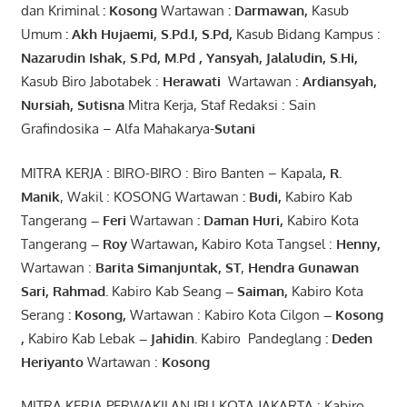
dan Kriminal
:
Kosong
Wartawan
:
Darmawan
,
Kasub
Umum
:
Akh Hujaemi, S.Pd.I, S.Pd
,
Kasub Bidang Kampus :
Nazarudin
Ishak
,
S.Pd
,
M.Pd
,
Yansyah
,
Jalaludin
,
S.Hi
,
Kasub Biro Jabotabek :
Herawati
Wartawan :
Ardiansyah
,
Nursiah
,
Suti
s
na
Mitra Kerja, Staf Redaksi : Sain
Grafindosika – Alfa Mahakarya-
Sutani
MITRA KERJA : BIRO-BIRO : Biro Banten – Kapala
,
R.
Manik
, Wakil : KOSONG Wartawan
:
Budi
,
Kabiro Kab
Tangerang
–
Feri
Wartawan
:
Daman Huri,
Kabiro Kota
Tangerang
– Roy
Wartawan
,
Kabiro Kota Tangsel :
Henny
,
Wartawan :
Barita Simanjuntak, ST
,
Hendra
Gunawan
Sari
,
Rahmad
.
Kabiro Kab Seang
–
Saiman
,
Kabiro Kota
Serang
:
Kosong
,
Wartawan : Kabiro Kota Cilgon
–
Kosong
,
Kabiro Kab Lebak
–
Jahidin
.
Kabiro Pandeglang
: Deden
Heriyanto
Wartawan :
Kosong
MITRA KERJA PERWAKILAN IBU KOTA JAKARTA : Kabiro