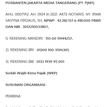
POSBANTEN JAKARTA MEDIA TANGERANG (PT. PJMT)
AHU. 0007192. AH. 0104 th 2021. AKTE NOTARIS. NY. IRMA
SAVYNA FIRDAUS, SH,
NPW
P
:
4
2.
282
.1
37
.6-418.000
PBBR
DAN NIB
:
3012210033807
,
1). REKENING MANDIRI :
155 00 11444257
,
2). REKENING BRI :
01200 100 3596301
,
3). REKENING BJB :
0133 1939 95 001
Sudah Wajib Kena Pajak (WKP)
SUSUNAN ORGANISASI :
PEMBINA :