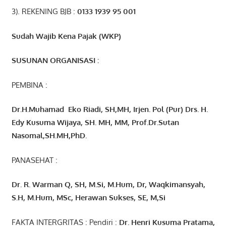
3). REKENING BJB :
0133 1939 95 001
Sudah Wajib Kena Pajak (WKP)
SUSUNAN ORGANISASI :
PEMBINA :
Dr.H.Muhamad
Eko
Riadi
, SH,MH
, Irjen. Pol (Pur) Drs. H.
Edy Kusuma Wijaya, SH. MH,
MM, Prof
.
Dr.Sutan
Nasomal,SH.MH,PhD.
PANASEHAT :
Dr. R. Warman Q, SH, M.Si, M.Hum
,
Dr, Waqkimansyah,
S.H, M.Hum, MSc
,
Herawan Sukses, SE, M,Si
FAKTA INTERGRITAS : Pendiri :
Dr. Henri
Kusuma
Pratama,