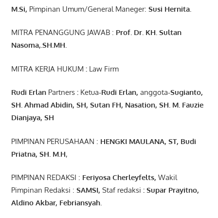
M.Si
,
Pimpinan Umum/General Maneger:
Susi
Hernita.
MITRA PENANGGUNG JAWAB :
Prof. Dr. KH. Sultan
Nasoma,.SH.MH.
MITRA KERJA HUKUM
:
Law Firm
Rudi Erlan
Partners
:
Ketua
-Rudi
Erlan
,
anggota
-Sugianto
,
SH. Ahmad
Abidin
, SH,
Sutan
FH,
Nasation
, SH. M.
Fauzie
Dianjaya
, SH
PIMPINAN PERUSAHAAN :
HENGKI MAULANA, ST
, Budi
Pr
iatna
, SH
. M.H
,
PIMPINAN REDAKSI :
Feriyosa Cherleyfelts,
Wakil
Pimpinan Redaksi :
SAMSI,
Staf redaksi
: Supar Prayitno,
Aldino Akbar, Febriansyah
.