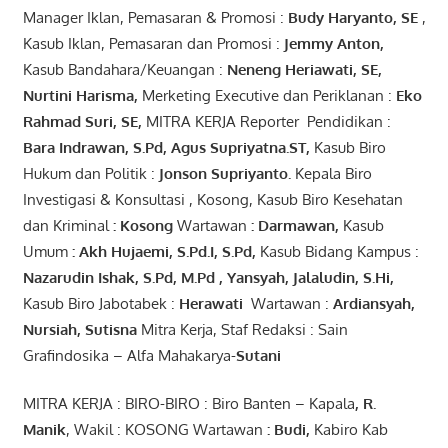
Manager Iklan, Pemasaran & Promosi :
Budy Haryanto, SE
,
Kasub Iklan, Pemasaran dan Promosi :
Jemmy Anton
,
Kasub Bandahara/Keuangan :
Neneng
Heriawati
, SE,
Nurtini
Harisma
,
Merketing Executive dan Periklanan :
Eko
Rahmad Suri
,
SE,
MITRA KERJA Reporter Pendidikan :
Bara
Indrawan
,
S.Pd
,
Agus
Supriyatna
.
ST
,
Kasub Biro
Hukum dan Politik :
Jonson
S
upriyanto
.
Kepala Biro
Investigasi & Konsultasi , Kosong, Kasub Biro Kesehatan
dan Kriminal
:
Kosong
Wartawan
:
Darmawan
,
Kasub
Umum
:
Akh Hujaemi, S.Pd.I, S.Pd
,
Kasub Bidang Kampus :
Nazarudin
Ishak
,
S.Pd
,
M.Pd
,
Yansyah
,
Jalaludin
,
S.Hi
,
Kasub Biro Jabotabek :
Herawati
Wartawan :
Ardiansyah
,
Nursiah
,
Suti
s
na
Mitra Kerja, Staf Redaksi : Sain
Grafindosika – Alfa Mahakarya-
Sutani
MITRA KERJA : BIRO-BIRO : Biro Banten – Kapala
,
R.
Manik
, Wakil : KOSONG Wartawan
:
Budi
,
Kabiro Kab