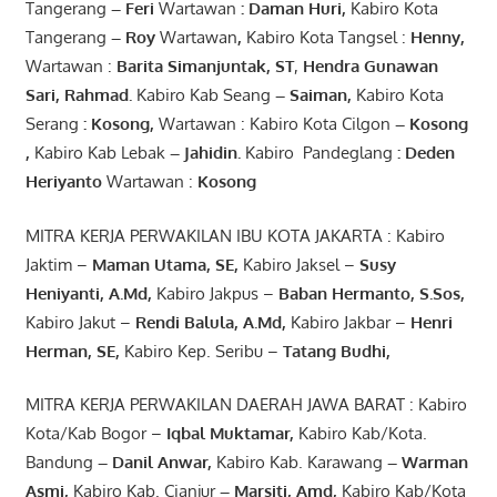
Tangerang
–
Feri
Wartawan
:
Daman Huri,
Kabiro Kota
Tangerang
– Roy
Wartawan
,
Kabiro Kota Tangsel :
Henny
,
Wartawan :
Barita Simanjuntak, ST
,
Hendra
Gunawan
Sari
,
Rahmad
.
Kabiro Kab Seang
–
Saiman
,
Kabiro Kota
Serang
:
Kosong
,
Wartawan : Kabiro Kota Cilgon
–
Kosong
,
Kabiro Kab Lebak
–
Jahidin
.
Kabiro Pandeglang
: Deden
Heriyanto
Wartawan :
Kosong
MITRA KERJA PERWAKILAN IBU KOTA JAKARTA : Kabiro
Jaktim –
Maman Utama, SE
,
Kabiro Jaksel –
Susy
Heniyanti, A.Md
,
Kabiro Jakpus –
Baban Hermanto, S.Sos
,
Kabiro Jakut –
Rendi
Balula
,
A.Md
,
Kabiro Jakbar –
Henri
Herman, SE
,
Kabiro Kep. Seribu –
Tatang Budhi
,
MITRA KERJA PERWAKILAN DAERAH JAWA BARAT : Kabiro
Kota/Kab Bogor –
Iqbal
Muktamar
,
Kabiro Kab/Kota.
Bandung
–
Danil Anwar
,
Kabiro Kab. Karawang
–
Warman
Asmi
,
Kabiro Kab. Cianjur
–
Marsiti
,
Amd
,
Kabiro Kab/Kota