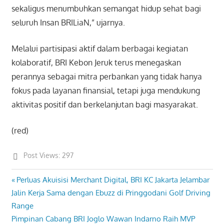
sekaligus menumbuhkan semangat hidup sehat bagi
seluruh Insan BRILiaN,” ujarnya.
Melalui partisipasi aktif dalam berbagai kegiatan
kolaboratif, BRI Kebon Jeruk terus menegaskan
perannya sebagai mitra perbankan yang tidak hanya
fokus pada layanan finansial, tetapi juga mendukung
aktivitas positif dan berkelanjutan bagi masyarakat.
(red)
Post Views:
297
Previous
Perluas Akuisisi Merchant Digital, BRI KC Jakarta Jelambar
Post
Post:
Jalin Kerja Sama dengan Ebuzz di Pringgodani Golf Driving
navigation
Range
Next
Pimpinan Cabang BRI Joglo Wawan Indarno Raih MVP