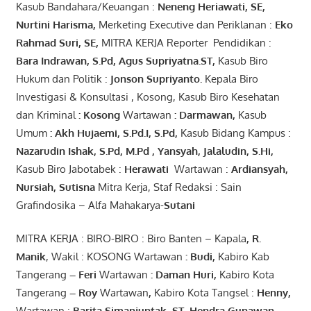
Kasub Bandahara/Keuangan :
Neneng
Heriawati
, SE,
Nurtini
Harisma
,
Merketing Executive dan Periklanan :
Eko
Rahmad Suri
,
SE,
MITRA KERJA Reporter Pendidikan :
Bara
Indrawan
,
S.Pd
,
Agus
Supriyatna
.
ST
,
Kasub Biro
Hukum dan Politik :
Jonson
S
upriyanto
.
Kepala Biro
Investigasi & Konsultasi , Kosong, Kasub Biro Kesehatan
dan Kriminal
:
Kosong
Wartawan
:
Darmawan
,
Kasub
Umum
:
Akh Hujaemi, S.Pd.I, S.Pd
,
Kasub Bidang Kampus :
Nazarudin
Ishak
,
S.Pd
,
M.Pd
,
Yansyah
,
Jalaludin
,
S.Hi
,
Kasub Biro Jabotabek :
Herawati
Wartawan :
Ardiansyah
,
Nursiah
,
Suti
s
na
Mitra Kerja, Staf Redaksi : Sain
Grafindosika – Alfa Mahakarya-
Sutani
MITRA KERJA : BIRO-BIRO : Biro Banten – Kapala
,
R.
Manik
, Wakil : KOSONG Wartawan
:
Budi
,
Kabiro Kab
Tangerang
–
Feri
Wartawan
:
Daman Huri,
Kabiro Kota
Tangerang
– Roy
Wartawan
,
Kabiro Kota Tangsel :
Henny
,
Wartawan :
Barita Simanjuntak, ST
,
Hendra
Gunawan