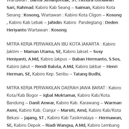
Sari
,
Rahmad
.
Kabiro Kab Seang
–
Saiman
,
Kabiro Kota
Serang
:
Kosong
,
Wartawan : Kabiro Kota Cilgon
–
Kosong
,
Kabiro Kab Lebak
–
Jahidin
.
Kabiro Pandeglang
: Deden
Heriyanto
Wartawan :
Kosong
MITRA KERJA PERWAKILAN IBU KOTA JAKARTA : Kabiro
Jaktim –
Maman Utama, SE
,
Kabiro Jaksel –
Susy
Heniyanti, A.Md
,
Kabiro Jakpus –
Baban Hermanto, S.Sos
,
Kabiro Jakut –
Rendi
Balula
,
A.Md
,
Kabiro Jakbar –
Henri
Herman, SE
,
Kabiro Kep. Seribu –
Tatang Budhi
,
MITRA KERJA PERWAKILAN DAERAH JAWA BARAT : Kabiro
Kota/Kab Bogor –
Iqbal
Muktamar
,
Kabiro Kab/Kota.
Bandung
–
Danil Anwar
,
Kabiro Kab. Karawang
–
Warman
Asmi
,
Kabiro Kab. Cianjur
–
Marsiti
,
Amd
,
Kabiro Kab/Kota
Bekasi
– Jajang
, ST
,
Kabiro Kab Tasikmalaya –
Hermawan
,
SE,
Kabiro Depok
– Riadi Wangsa
,
A.Md
,
Kabiro Lembang