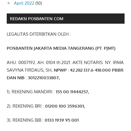
April 2022
(10)
REDAKSI POSBANTEN COM
LEGALITAS DITERBITKAN OLEH :
POSBANTEN JAKARTA MEDIA TANGERANG (PT. PJMT)
AHU. 0007192. AH. 0104 th 2021. AKTE NOTARIS. NY. IRMA
SAVYNA FIRDAUS, SH,
NPW
P
:
4
2.
282
.1
37
.6-418.000
PBBR
DAN NIB
:
3012210033807
,
1). REKENING MANDIRI :
155 00 11444257
,
2). REKENING BRI :
01200 100 3596301
,
3). REKENING BJB :
0133 1939 95 001