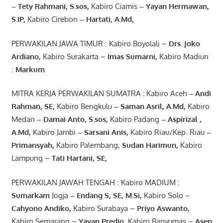
– Tety Rahmani
, S.sos,
Kabiro Ciamis
– Yayan Hermawan
,
S.IP,
Kabiro Cirebon
–
Hartati
,
A.Md
,
PERWAKILAN JAWA TIMUR : Kabiro Boyolali –
Drs.
Joko
Ardiano
,
Kabiro Surakarta –
Imas
Sumarni
,
Kabiro Madiun
:
Markum
MITRA KERJA PERWAKILAN SUMATRA
:
Kabiro Aceh
– Andi
Rahman, SE
,
Kabiro Bengkulu
– Saman Asril
,
A.Md
,
Kabiro
Medan
– Damai Anto
, S.sos,
Kabiro Padang
– Aspirizal
,
A.Md
,
Kabiro Jambi
– Sarsani Anis
,
Kabiro Riau/Kep. Riau
–
Primansyah
,
Kabiro Palembang,
Sudan
Harimun
,
Kabiro
Lampung –
Tati Hartani, SE
,
PERWAKILAN JAWAH TENGAH : Kabiro MADIUM :
Sumarkam
Jogja
–
Endang
S, SE,
M.Si
,
Kabiro Solo –
Cahyono
Andiko
,
Kabiro Surabaya –
Priyo
Aswanto
,
Kabiro Semarang –
Yayan
Predio
,
Kabiro Banyumas –
Asep