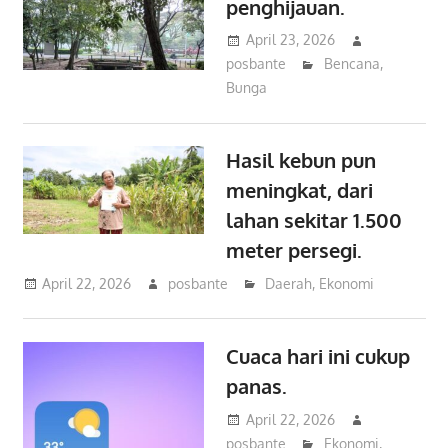
penghijauan.
April 23, 2026
posbante
Bencana
,
Bunga
Hasil kebun pun
meningkat, dari
lahan sekitar 1.500
meter persegi.
April 22, 2026
posbante
Daerah
,
Ekonomi
Cuaca hari ini cukup
panas.
April 22, 2026
posbante
Ekonomi
,