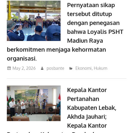
Pernyataan sikap
tersebut ditutup
dengan penegasan
bahwa Loyalis PSHT
Madiun Raya
berkomitmen menjaga kehormatan
organisasi.
May 2, 2026
posbante
Ekonomi
,
Hukum
Kepala Kantor
Pertanahan
Kabupaten Lebak,
Akhda Jauhari;
Kepala Kantor