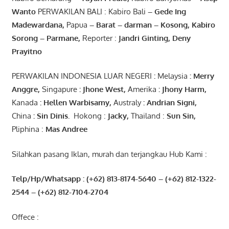
Wanto
PERWAKILAN BALI : Kabiro Bali
–
Gede
Ing
Madewardana
,
Papua
– Barat –
darman
–
Kosong
,
Kabiro
Sorong
–
Parmane
,
Reporter :
Jandri Ginting, Deny
Prayitno
PERWAKILAN INDONESIA LUAR NEGERI
:
Melaysia
: Merry
Anggre
,
Singapure
:
Jhone
West,
Amerika
:
Jhony
Harm,
Kanada
: Hellen
Warbisamy
,
Australy
:
Andrian
Signi
,
China
: Sin
Dinis
.
Hokong :
Jacky,
Thailand :
Sun Sin,
Pliphina :
Mas Andree
Silahkan pasang Iklan, murah dan terjangkau Hub Kami :
Telp/Hp/Whatsapp : (+62) 813-8174-5640 – (+62) 812-1322-
2544
– (+62) 812-7104-2704
Offece :