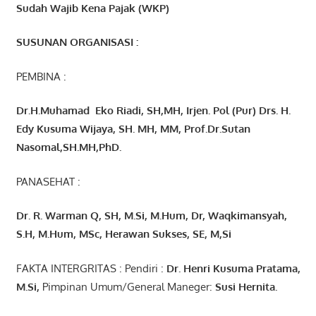
Sudah Wajib Kena Pajak (WKP)
SUSUNAN ORGANISASI :
PEMBINA :
Dr.H.Muhamad
Eko
Riadi
, SH,MH
, Irjen. Pol (Pur) Drs. H.
Edy Kusuma Wijaya, SH. MH,
MM, Prof
.
Dr.Sutan
Nasomal,SH.MH,PhD.
PANASEHAT :
Dr. R. Warman Q, SH, M.Si, M.Hum
,
Dr, Waqkimansyah,
S.H, M.Hum, MSc
,
Herawan Sukses, SE, M,Si
FAKTA INTERGRITAS : Pendiri :
Dr. Henri
Kusuma
Pratama,
M.Si
,
Pimpinan Umum/General Maneger:
Susi
Hernita.