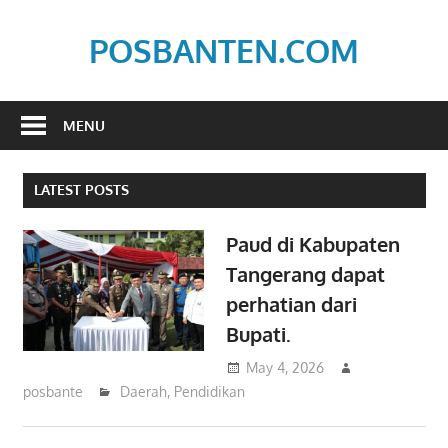
Skip
to
POSBANTEN.COM
content
Mendidik,
Dan
MENU
Menyampaikan
Aspirasi
LATEST POSTS
Rakyat
Paud di Kabupaten
Tangerang dapat
perhatian dari
Bupati.
May 4, 2026
posbante
Daerah
,
Pendidikan