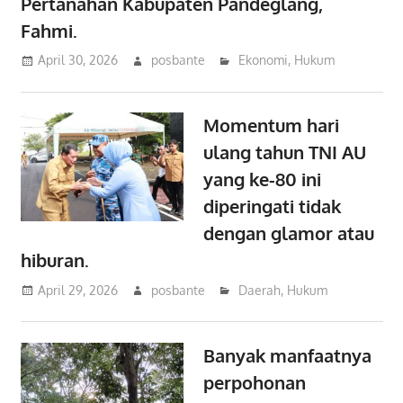
Pertanahan Kabupaten Pandeglang,
Fahmi.
April 30, 2026
posbante
Ekonomi
,
Hukum
Momentum hari
ulang tahun TNI AU
yang ke-80 ini
diperingati tidak
dengan glamor atau
hiburan.
April 29, 2026
posbante
Daerah
,
Hukum
Banyak manfaatnya
perpohonan