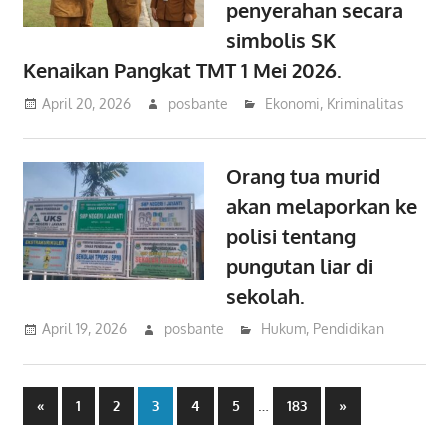
penyerahan secara
simbolis SK
Kenaikan Pangkat TMT 1 Mei 2026.
April 20, 2026
posbante
Ekonomi
,
Kriminalitas
Orang tua murid
akan melaporkan ke
polisi tentang
pungutan liar di
sekolah.
April 19, 2026
posbante
Hukum
,
Pendidikan
Posts
Previous
…
Next
«
1
2
3
4
5
183
»
Posts
Posts
pagination