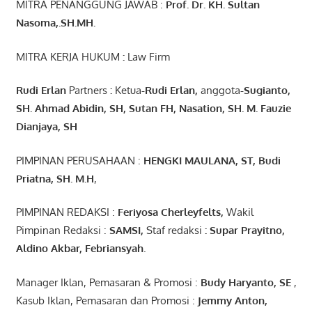
MITRA PENANGGUNG JAWAB :
Prof. Dr. KH. Sultan
Nasoma,.SH.MH.
MITRA KERJA HUKUM
:
Law Firm
Rudi Erlan
Partners
:
Ketua
-Rudi
Erlan
,
anggota
-Sugianto
,
SH. Ahmad
Abidin
, SH,
Sutan
FH,
Nasation
, SH. M.
Fauzie
Dianjaya
, SH
PIMPINAN PERUSAHAAN :
HENGKI MAULANA, ST
, Budi
Pr
iatna
, SH
. M.H
,
PIMPINAN REDAKSI :
Feriyosa Cherleyfelts,
Wakil
Pimpinan Redaksi :
SAMSI,
Staf redaksi
: Supar Prayitno,
Aldino Akbar, Febriansyah
.
Manager Iklan, Pemasaran & Promosi :
Budy Haryanto, SE
,
Kasub Iklan, Pemasaran dan Promosi :
Jemmy Anton
,