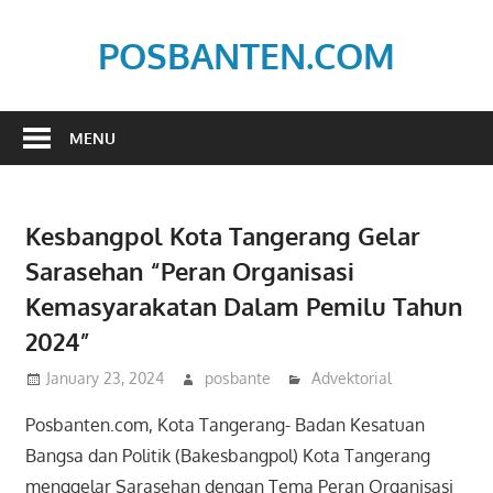
Skip
to
POSBANTEN.COM
content
Mendidik,
Dan
MENU
Menyampaikan
Aspirasi
Rakyat
Kesbangpol Kota Tangerang Gelar
Sarasehan “Peran Organisasi
Kemasyarakatan Dalam Pemilu Tahun
2024”
January 23, 2024
posbante
Advektorial
Posbanten.com, Kota Tangerang- Badan Kesatuan
Bangsa dan Politik (Bakesbangpol) Kota Tangerang
menggelar Sarasehan dengan Tema Peran Organisasi