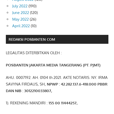
July 2022
(190)
June 2022
(120)
May 2022
(26)
April 2022
(10)
REDAKSI POSBANTEN COM
LEGALITAS DITERBITKAN OLEH :
POSBANTEN JAKARTA MEDIA TANGERANG (PT. PJMT)
AHU. 0007192. AH. 0104 th 2021. AKTE NOTARIS. NY. IRMA
SAVYNA FIRDAUS, SH,
NPW
P
:
4
2.
282
.1
37
.6-418.000
PBBR
DAN NIB
:
3012210033807
,
1). REKENING MANDIRI :
155 00 11444257
,