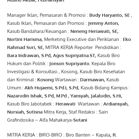
Manager Iklan, Pemasaran & Promosi :
Budy Haryanto, SE
,
Kasub Iklan, Pemasaran dan Promosi :
Jemmy Anton
,
Kasub Bandahara/Keuangan :
Neneng
Heriawati
, SE,
Nurtini
Harisma
,
Merketing Executive dan Periklanan :
Eko
Rahmad Suri
,
SE,
MITRA KERJA Reporter Pendidikan :
Bara
Indrawan
,
S.Pd
,
Agus
Supriyatna
.
ST
,
Kasub Biro
Hukum dan Politik :
Jonson
S
upriyanto
.
Kepala Biro
Investigasi & Konsultasi , Kosong, Kasub Biro Kesehatan
dan Kriminal
:
Kosong
Wartawan
:
Darmawan
,
Kasub
Umum
:
Akh Hujaemi, S.Pd.I, S.Pd
,
Kasub Bidang Kampus :
Nazarudin
Ishak
,
S.Pd
,
M.Pd
,
Yansyah
,
Jalaludin
,
S.Hi
,
Kasub Biro Jabotabek :
Herawati
Wartawan :
Ardiansyah
,
Nursiah
,
Suti
s
na
Mitra Kerja, Staf Redaksi : Sain
Grafindosika – Alfa Mahakarya-
Sutani
MITRA KERJA : BIRO-BIRO : Biro Banten – Kapala
,
R.