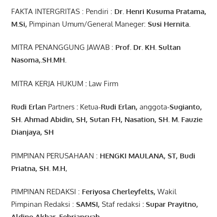
FAKTA INTERGRITAS : Pendiri :
Dr. Henri
Kusuma
Pratama,
M.Si
,
Pimpinan Umum/General Maneger:
Susi
Hernita.
MITRA PENANGGUNG JAWAB :
Prof. Dr. KH. Sultan
Nasoma,.SH.MH.
MITRA KERJA HUKUM
:
Law Firm
Rudi Erlan
Partners
:
Ketua
-Rudi
Erlan
,
anggota
-Sugianto
,
SH. Ahmad
Abidin
, SH,
Sutan
FH,
Nasation
, SH. M.
Fauzie
Dianjaya
, SH
PIMPINAN PERUSAHAAN :
HENGKI MAULANA, ST
, Budi
Pr
iatna
, SH
. M.H
,
PIMPINAN REDAKSI :
Feriyosa Cherleyfelts,
Wakil
Pimpinan Redaksi :
SAMSI,
Staf redaksi
: Supar Prayitno,
Aldino Akbar, Febriansyah
.