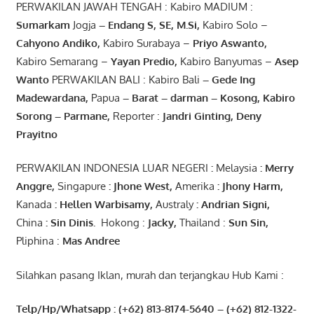
PERWAKILAN JAWAH TENGAH : Kabiro MADIUM :
Sumarkam
Jogja
–
Endang
S, SE,
M.Si
,
Kabiro Solo –
Cahyono
Andiko
,
Kabiro Surabaya –
Priyo
Aswanto
,
Kabiro Semarang –
Yayan
Predio
,
Kabiro Banyumas –
Asep
Wanto
PERWAKILAN BALI : Kabiro Bali
–
Gede
Ing
Madewardana
,
Papua
– Barat –
darman
–
Kosong
,
Kabiro
Sorong
–
Parmane
,
Reporter :
Jandri Ginting, Deny
Prayitno
PERWAKILAN INDONESIA LUAR NEGERI
:
Melaysia
: Merry
Anggre
,
Singapure
:
Jhone
West,
Amerika
:
Jhony
Harm,
Kanada
: Hellen
Warbisamy
,
Australy
:
Andrian
Signi
,
China
: Sin
Dinis
.
Hokong :
Jacky,
Thailand :
Sun Sin,
Pliphina :
Mas Andree
Silahkan pasang Iklan, murah dan terjangkau Hub Kami :
Telp/Hp/Whatsapp : (+62) 813-8174-5640 – (+62) 812-1322-