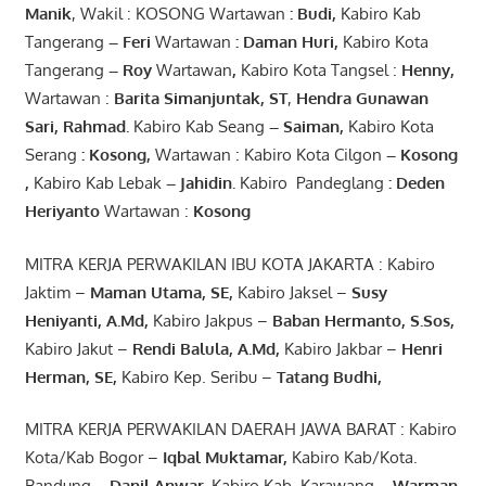
Manik
, Wakil : KOSONG Wartawan
:
Budi
,
Kabiro Kab
Tangerang
–
Feri
Wartawan
:
Daman Huri,
Kabiro Kota
Tangerang
– Roy
Wartawan
,
Kabiro Kota Tangsel :
Henny
,
Wartawan :
Barita Simanjuntak, ST
,
Hendra
Gunawan
Sari
,
Rahmad
.
Kabiro Kab Seang
–
Saiman
,
Kabiro Kota
Serang
:
Kosong
,
Wartawan : Kabiro Kota Cilgon
–
Kosong
,
Kabiro Kab Lebak
–
Jahidin
.
Kabiro Pandeglang
: Deden
Heriyanto
Wartawan :
Kosong
MITRA KERJA PERWAKILAN IBU KOTA JAKARTA : Kabiro
Jaktim –
Maman Utama, SE
,
Kabiro Jaksel –
Susy
Heniyanti, A.Md
,
Kabiro Jakpus –
Baban Hermanto, S.Sos
,
Kabiro Jakut –
Rendi
Balula
,
A.Md
,
Kabiro Jakbar –
Henri
Herman, SE
,
Kabiro Kep. Seribu –
Tatang Budhi
,
MITRA KERJA PERWAKILAN DAERAH JAWA BARAT : Kabiro
Kota/Kab Bogor –
Iqbal
Muktamar
,
Kabiro Kab/Kota.
Bandung
–
Danil Anwar
,
Kabiro Kab. Karawang
–
Warman