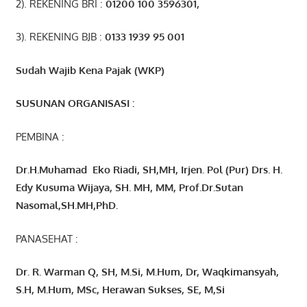
2). REKENING BRI :
01200 100 3596301
,
3). REKENING BJB :
0133 1939 95 001
Sudah Wajib Kena Pajak (WKP)
SUSUNAN ORGANISASI :
PEMBINA :
Dr.H.Muhamad
Eko
Riadi
, SH,MH
, Irjen. Pol (Pur) Drs. H.
Edy Kusuma Wijaya, SH. MH,
MM, Prof
.
Dr.Sutan
Nasomal,SH.MH,PhD.
PANASEHAT :
Dr. R. Warman Q, SH, M.Si, M.Hum
,
Dr, Waqkimansyah,
S.H, M.Hum, MSc
,
Herawan Sukses, SE, M,Si