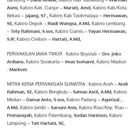
Asmi
,
Kabiro Kab. Cianjur
–
Marsiti
,
Amd
,
Kabiro Kab/Kota
Bekasi
– Jajang
, ST
,
Kabiro Kab Tasikmalaya –
Hermawan
,
SE,
Kabiro Depok
– Riadi Wangsa
,
A.Md
,
Kabiro Lembang
– Tety Rahmani
, S.sos,
Kabiro Ciamis
– Yayan Hermawan
,
S.IP,
Kabiro Cirebon
–
Hartati
,
A.Md
,
PERWAKILAN JAWA TIMUR : Kabiro Boyolali –
Drs.
Joko
Ardiano
,
Kabiro Surakarta –
Imas
Sumarni
,
Kabiro Madiun
:
Markum
MITRA KERJA PERWAKILAN SUMATRA
:
Kabiro Aceh
– Andi
Rahman, SE
,
Kabiro Bengkulu
– Saman Asril
,
A.Md
,
Kabiro
Medan
– Damai Anto
, S.sos,
Kabiro Padang
– Aspirizal
,
A.Md
,
Kabiro Jambi
– Sarsani Anis
,
Kabiro Riau/Kep. Riau
–
Primansyah
,
Kabiro Palembang,
Sudan
Harimun
,
Kabiro
Lampung –
Tati Hartani, SE
,