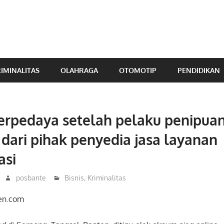
IMINALITAS
OLAHRAGA
OTOMOTIP
PENDIDIKAN
erpedaya setelah pelaku penipuan
ari pihak penyedia jasa layanan
asi
posbante
Bisnis
,
Kriminalitas
ten.com