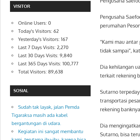
Pengusaha saefood
VISITOR
Pengusaha Saefoo
Online Users:
0
perumahan Pesona
Today's Visitors:
62
Yesterday's Visitors:
167
“Kami mau antar 
Last 7 Days Visits:
2,270
tidak sampai”, k
Last 30 Days Visits:
9,840
Last 365 Days Visits:
100,777
Dia kehilangan u
Total Visitors:
89,638
terkait rekening
SOSIAL
Sutarno terpeday
transportasi pes
Sudah tak layak, jalan Pemda
rekening banknya
Tigaraksa masih ada kabel
bergantungan di udara.
Dia mengingatkan
Kegiatan ini sangat membantu
Sutarno, bisa teru
kami, terutama ibu-ibu, karena bisa