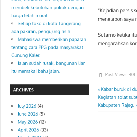
membeli kebutuhan pokok dengan
“Kejadian persis 
harga lebih murah.
menelapon saya m
Setiap toko di kota Tangerang
ada pakiran, pengujung risih.
Sutarno ketika i
Mahasiswa memberikan paparan
mengarahkan korb
tentang cara PPG pada masyarakat
Gunung Kaler.
Jalan sudah rusak, bangunan liar
itu memakai bahu jalan.
Post Views:
401
Previous
Kabar buruk di d
Post
ARCHIVES
Next
Post:
Kegiatan solat sub
navigation
Post:
Kabupaten Rajeg.
July 2026
(4)
June 2026
(5)
May 2026
(12)
April 2026
(33)