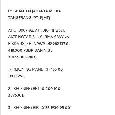
POSBANTEN JAKARTA MEDIA
TANGERANG (PT. PJMT)
AHU. 0007192. AH. 0104 th 2021.
AKTE NOTARIS. NY. IRMA SAVYNA
FIRDAUS, SH,
NPW
P
:
4
2.
282
.1
37
.6-
418.000
PBBR DAN NIB
:
3012210033807
,
1). REKENING MANDIRI :
155 00
11444257
,
2). REKENING BRI :
01200 100
3596301
,
3). REKENING BJB :
0133 1939 95 001