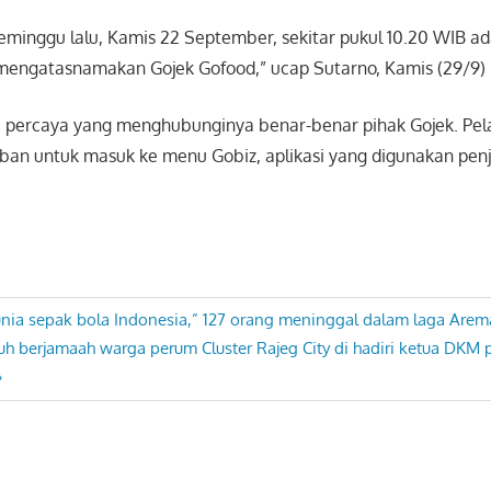
seminggu lalu, Kamis 22 September, sekitar pukul 10.20 WIB a
engatasnamakan Gojek Gofood,” ucap Sutarno, Kamis (29/9)
tu percaya yang menghubunginya benar-benar pihak Gojek. Pe
an untuk masuk ke menu Gobiz, aplikasi yang digunakan pen
unia sepak bola Indonesia,” 127 orang meninggal dalam laga Are
uh berjamaah warga perum Cluster Rajeg City di hadiri ketua DKM