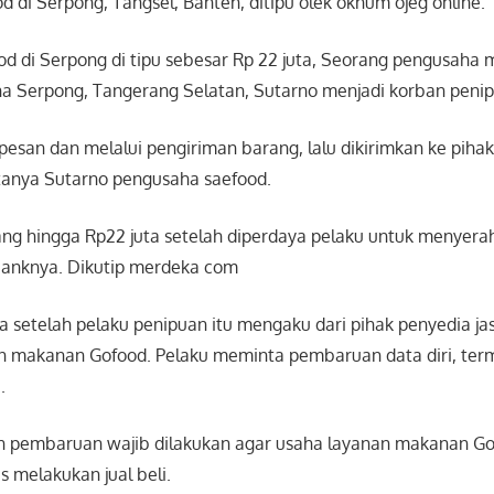
 di Serpong, Tangsel, Banten, ditipu olek oknum ojeg online.
d di Serpong di tipu sebesar Rp 22 juta, Seorang pengusaha 
 Serpong, Tangerang Selatan, Sutarno menjadi korban penip
pesan dan melalui pengiriman barang, lalu dikirimkan ke piha
atanya Sutarno pengusaha saefood.
ang hingga Rp22 juta setelah diperdaya pelaku untuk menyera
 banknya. Dikutip merdeka com
a setelah pelaku penipuan itu mengaku dari pihak penyedia ja
an makanan Gofood. Pelaku meminta pembaruan data diri, ter
.
 pembaruan wajib dilakukan agar usaha layanan makanan Go
s melakukan jual beli.