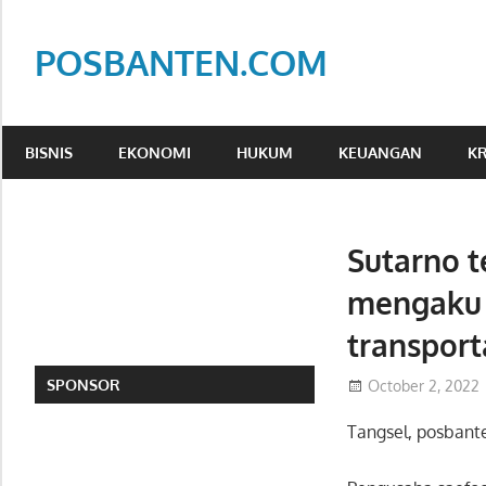
Skip
to
POSBANTEN.COM
content
Mendidik,
Dan
BISNIS
EKONOMI
HUKUM
KEUANGAN
KR
Menyampaikan
Aspirasi
Rakyat
Sutarno t
mengaku d
transport
SPONSOR
October 2, 2022
Tangsel, posban