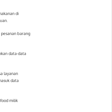
makanan di
uan.
k pesanan barang
hkan data-data
sa layanan
masuk data
food milik