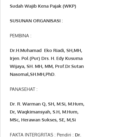
Sudah Wajib Kena Pajak (WKP)
SUSUNAN ORGANISASI :
PEMBINA :
Dr.H.Muhamad
Eko
Riadi
, SH,MH
,
Irjen. Pol (Pur) Drs. H. Edy Kusuma
Wijaya, SH. MH,
MM, Prof
.
Dr.Sutan
Nasomal,SH.MH,PhD.
PANASEHAT :
Dr. R. Warman Q, SH, M.Si, M.Hum
,
Dr, Waqkimansyah, S.H, M.Hum,
MSc
,
Herawan Sukses, SE, M,Si
FAKTA INTERGRITAS : Pendiri :
Dr.