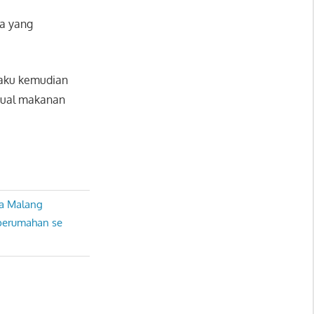
da yang
laku kemudian
jual makanan
ma Malang
 perumahan se