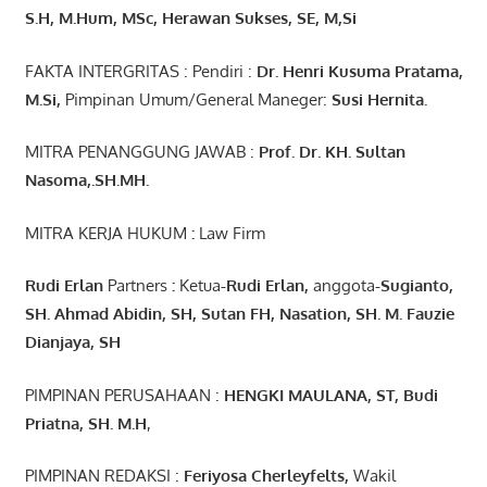
S.H, M.Hum, MSc
,
Herawan Sukses, SE, M,Si
FAKTA INTERGRITAS : Pendiri :
Dr. Henri
Kusuma
Pratama,
M.Si
,
Pimpinan Umum/General Maneger:
Susi
Hernita.
MITRA PENANGGUNG JAWAB :
Prof. Dr. KH. Sultan
Nasoma,.SH.MH.
MITRA KERJA HUKUM
:
Law Firm
Rudi Erlan
Partners
:
Ketua
-Rudi
Erlan
,
anggota
-Sugianto
,
SH. Ahmad
Abidin
, SH,
Sutan
FH,
Nasation
, SH. M.
Fauzie
Dianjaya
, SH
PIMPINAN PERUSAHAAN :
HENGKI MAULANA, ST
, Budi
Pr
iatna
, SH
. M.H
,
PIMPINAN REDAKSI :
Feriyosa Cherleyfelts,
Wakil