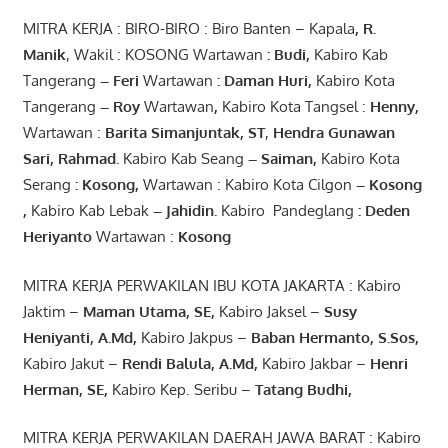
MITRA KERJA : BIRO-BIRO : Biro Banten – Kapala
,
R.
Manik
, Wakil : KOSONG Wartawan
:
Budi
,
Kabiro Kab
Tangerang
–
Feri
Wartawan
:
Daman Huri,
Kabiro Kota
Tangerang
– Roy
Wartawan
,
Kabiro Kota Tangsel :
Henny
,
Wartawan :
Barita Simanjuntak, ST
,
Hendra
Gunawan
Sari
,
Rahmad
.
Kabiro Kab Seang
–
Saiman
,
Kabiro Kota
Serang
:
Kosong
,
Wartawan : Kabiro Kota Cilgon
–
Kosong
,
Kabiro Kab Lebak
–
Jahidin
.
Kabiro Pandeglang
: Deden
Heriyanto
Wartawan :
Kosong
MITRA KERJA PERWAKILAN IBU KOTA JAKARTA : Kabiro
Jaktim –
Maman Utama, SE
,
Kabiro Jaksel –
Susy
Heniyanti, A.Md
,
Kabiro Jakpus –
Baban Hermanto, S.Sos
,
Kabiro Jakut –
Rendi
Balula
,
A.Md
,
Kabiro Jakbar –
Henri
Herman, SE
,
Kabiro Kep. Seribu –
Tatang Budhi
,
MITRA KERJA PERWAKILAN DAERAH JAWA BARAT : Kabiro