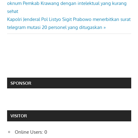
Post:
oknum Pemkab Krawang dengan intelektual yang kurang
navigation
sehat
Next
Kapolri Jenderal Pol Listyo Sigit Prabowo menerbitkan surat
Post:
telegram mutasi 20 personel yang ditugaskan
SPONSOR
VISITOR
Online Users:
0