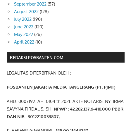
September 2022
(57)
August 2022
(128)
July 2022
(190)
June 2022
(120)
May 2022
(26)
April 2022
(10)
REDAKSI POSBANTEN COM
LEGALITAS DITERBITKAN OLEH :
POSBANTEN JAKARTA MEDIA TANGERANG (PT. PJMT)
AHU. 0007192. AH. 0104 th 2021. AKTE NOTARIS. NY. IRMA
SAVYNA FIRDAUS, SH,
NPW
P
:
4
2.
282
.1
37
.6-418.000
PBBR
DAN NIB
:
3012210033807
,
1). REKENING MANDIRI :
155 00 11444257
,