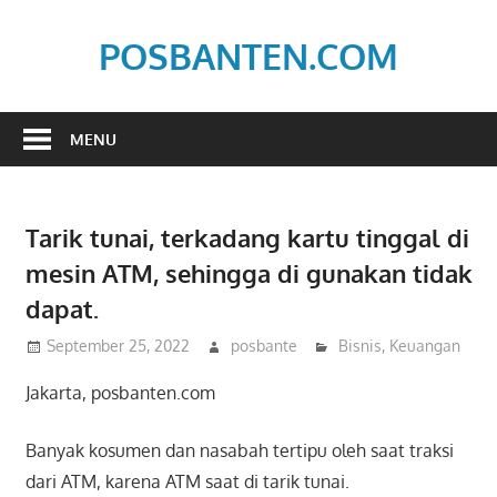
Skip
to
POSBANTEN.COM
content
Mendidik,
Dan
MENU
Menyampaikan
Aspirasi
Rakyat
Tarik tunai, terkadang kartu tinggal di
mesin ATM, sehingga di gunakan tidak
dapat.
September 25, 2022
posbante
Bisnis
,
Keuangan
Jakarta, posbanten.com
Banyak kosumen dan nasabah tertipu oleh saat traksi
dari ATM, karena ATM saat di tarik tunai.