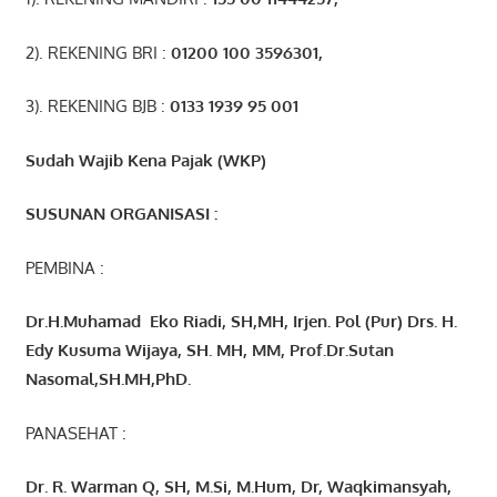
2). REKENING BRI :
01200 100 3596301
,
3). REKENING BJB :
0133 1939 95 001
Sudah Wajib Kena Pajak (WKP)
SUSUNAN ORGANISASI :
PEMBINA :
Dr.H.Muhamad
Eko
Riadi
, SH,MH
, Irjen. Pol (Pur) Drs. H.
Edy Kusuma Wijaya, SH. MH,
MM, Prof
.
Dr.Sutan
Nasomal,SH.MH,PhD.
PANASEHAT :
Dr. R. Warman Q, SH, M.Si, M.Hum
,
Dr, Waqkimansyah,