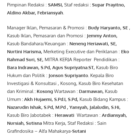
Pimpinan Redaksi :
SAMSI,
Staf redaksi
: Supar Prayitno,
Aldino Akbar, Febriansyah
.
Manager Iklan, Pemasaran & Promosi :
Budy Haryanto, SE
,
Kasub Iklan, Pemasaran dan Promosi :
Jemmy Anton
,
Kasub Bandahara/Keuangan :
Neneng
Heriawati
, SE,
Nurtini
Harisma
,
Merketing Executive dan Periklanan :
Eko
Rahmad Suri
,
SE,
MITRA KERJA Reporter Pendidikan :
Bara
Indrawan
,
S.Pd
,
Agus
Supriyatna
.
ST
,
Kasub Biro
Hukum dan Politik :
Jonson
S
upriyanto
.
Kepala Biro
Investigasi & Konsultasi , Kosong, Kasub Biro Kesehatan
dan Kriminal
:
Kosong
Wartawan
:
Darmawan
,
Kasub
Umum
:
Akh Hujaemi, S.Pd.I, S.Pd
,
Kasub Bidang Kampus :
Nazarudin
Ishak
,
S.Pd
,
M.Pd
,
Yansyah
,
Jalaludin
,
S.Hi
,
Kasub Biro Jabotabek :
Herawati
Wartawan :
Ardiansyah
,
Nursiah
,
Suti
s
na
Mitra Kerja, Staf Redaksi : Sain
Grafindosika – Alfa Mahakarya-
Sutani