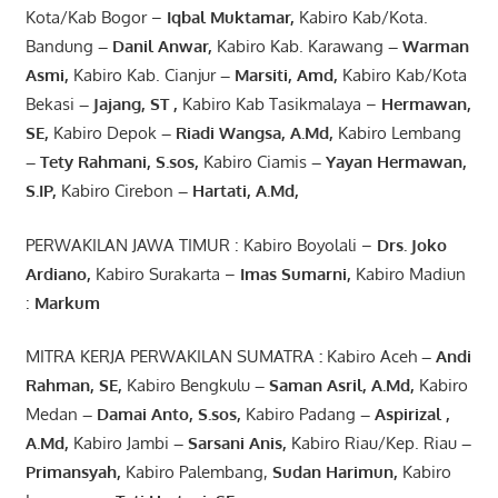
Kota/Kab Bogor –
Iqbal
Muktamar
,
Kabiro Kab/Kota.
Bandung
–
Danil Anwar
,
Kabiro Kab. Karawang
–
Warman
Asmi
,
Kabiro Kab. Cianjur
–
Marsiti
,
Amd
,
Kabiro Kab/Kota
Bekasi
– Jajang
, ST
,
Kabiro Kab Tasikmalaya –
Hermawan
,
SE,
Kabiro Depok
– Riadi Wangsa
,
A.Md
,
Kabiro Lembang
– Tety Rahmani
, S.sos,
Kabiro Ciamis
– Yayan Hermawan
,
S.IP,
Kabiro Cirebon
–
Hartati
,
A.Md
,
PERWAKILAN JAWA TIMUR : Kabiro Boyolali –
Drs.
Joko
Ardiano
,
Kabiro Surakarta –
Imas
Sumarni
,
Kabiro Madiun
:
Markum
MITRA KERJA PERWAKILAN SUMATRA
:
Kabiro Aceh
– Andi
Rahman, SE
,
Kabiro Bengkulu
– Saman Asril
,
A.Md
,
Kabiro
Medan
– Damai Anto
, S.sos,
Kabiro Padang
– Aspirizal
,
A.Md
,
Kabiro Jambi
– Sarsani Anis
,
Kabiro Riau/Kep. Riau
–
Primansyah
,
Kabiro Palembang,
Sudan
Harimun
,
Kabiro