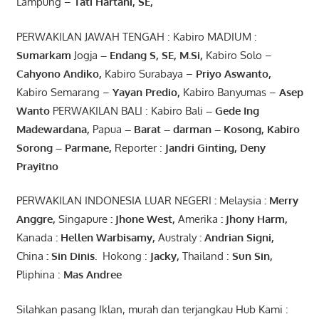
Lampung –
Tati Hartani, SE
,
PERWAKILAN JAWAH TENGAH : Kabiro MADIUM :
Sumarkam
Jogja
–
Endang
S, SE,
M.Si
,
Kabiro Solo –
Cahyono
Andiko
,
Kabiro Surabaya –
Priyo
Aswanto
,
Kabiro Semarang –
Yayan
Predio
,
Kabiro Banyumas –
Asep
Wanto
PERWAKILAN BALI : Kabiro Bali
–
Gede
Ing
Madewardana
,
Papua
– Barat –
darman
–
Kosong
,
Kabiro
Sorong
–
Parmane
,
Reporter :
Jandri Ginting, Deny
Prayitno
PERWAKILAN INDONESIA LUAR NEGERI
:
Melaysia
: Merry
Anggre
,
Singapure
:
Jhone
West,
Amerika
:
Jhony
Harm,
Kanada
: Hellen
Warbisamy
,
Australy
:
Andrian
Signi
,
China
: Sin
Dinis
.
Hokong :
Jacky,
Thailand :
Sun Sin,
Pliphina :
Mas Andree
Silahkan pasang Iklan, murah dan terjangkau Hub Kami :