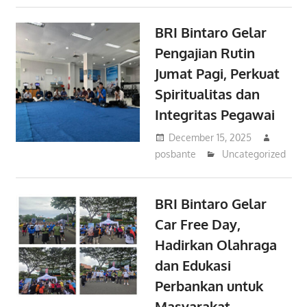
BRI Bintaro Gelar
Pengajian Rutin
Jumat Pagi, Perkuat
Spiritualitas dan
Integritas Pegawai
December 15, 2025
posbante
Uncategorized
BRI Bintaro Gelar
Car Free Day,
Hadirkan Olahraga
dan Edukasi
Perbankan untuk
Masyarakat