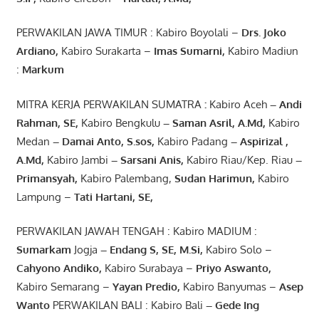
PERWAKILAN JAWA TIMUR : Kabiro Boyolali –
Drs.
Joko
Ardiano
,
Kabiro Surakarta –
Imas
Sumarni
,
Kabiro Madiun
:
Markum
MITRA KERJA PERWAKILAN SUMATRA
:
Kabiro Aceh
– Andi
Rahman, SE
,
Kabiro Bengkulu
– Saman Asril
,
A.Md
,
Kabiro
Medan
– Damai Anto
, S.sos,
Kabiro Padang
– Aspirizal
,
A.Md
,
Kabiro Jambi
– Sarsani Anis
,
Kabiro Riau/Kep. Riau
–
Primansyah
,
Kabiro Palembang,
Sudan
Harimun
,
Kabiro
Lampung –
Tati Hartani, SE
,
PERWAKILAN JAWAH TENGAH : Kabiro MADIUM :
Sumarkam
Jogja
–
Endang
S, SE,
M.Si
,
Kabiro Solo –
Cahyono
Andiko
,
Kabiro Surabaya –
Priyo
Aswanto
,
Kabiro Semarang –
Yayan
Predio
,
Kabiro Banyumas –
Asep
Wanto
PERWAKILAN BALI : Kabiro Bali
–
Gede
Ing