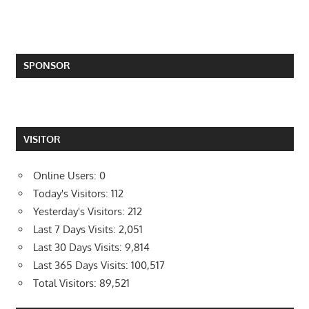
SPONSOR
VISITOR
Online Users:
0
Today's Visitors:
112
Yesterday's Visitors:
212
Last 7 Days Visits:
2,051
Last 30 Days Visits:
9,814
Last 365 Days Visits:
100,517
Total Visitors:
89,521