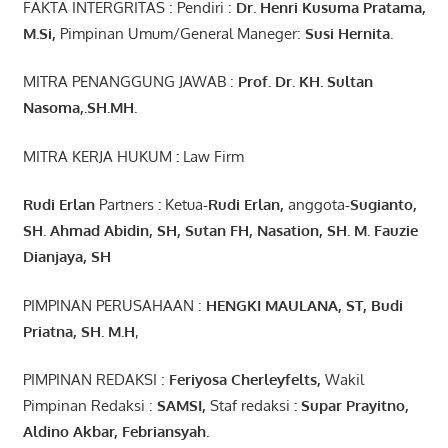
FAKTA INTERGRITAS : Pendiri :
Dr. Henri
Kusuma
Pratama,
M.Si
,
Pimpinan Umum/General Maneger:
Susi
Hernita.
MITRA PENANGGUNG JAWAB :
Prof. Dr. KH. Sultan
Nasoma,.SH.MH.
MITRA KERJA HUKUM
:
Law Firm
Rudi Erlan
Partners
:
Ketua
-Rudi
Erlan
,
anggota
-Sugianto
,
SH. Ahmad
Abidin
, SH,
Sutan
FH,
Nasation
, SH. M.
Fauzie
Dianjaya
, SH
PIMPINAN PERUSAHAAN :
HENGKI MAULANA, ST
, Budi
Pr
iatna
, SH
. M.H
,
PIMPINAN REDAKSI :
Feriyosa Cherleyfelts,
Wakil
Pimpinan Redaksi :
SAMSI,
Staf redaksi
: Supar Prayitno,
Aldino Akbar, Febriansyah
.