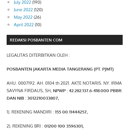
July 2022
(190)
June 2022
(120)
May 2022
(26)
April 2022
(10)
REDAKSI POSBANTEN COM
LEGALITAS DITERBITKAN OLEH :
POSBANTEN JAKARTA MEDIA TANGERANG (PT. PJMT)
AHU. 0007192. AH. 0104 th 2021. AKTE NOTARIS. NY. IRMA
SAVYNA FIRDAUS, SH,
NPW
P
:
4
2.
282
.1
37
.6-418.000
PBBR
DAN NIB
:
3012210033807
,
1). REKENING MANDIRI :
155 00 11444257
,
2). REKENING BRI :
01200 100 3596301
,