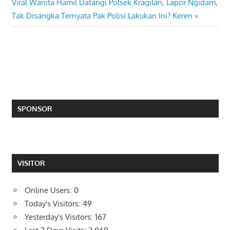
Next
Viral Wanita Hamil Datangi Polsek Kragilan, Lapor Ngidam,
Post:
Tak Disangka Ternyata Pak Polisi Lakukan Ini? Keren
SPONSOR
VISITOR
Online Users:
0
Today's Visitors:
49
Yesterday's Visitors:
167