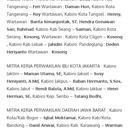
Tangerang
–
Feri
Wartawan
:
Daman Huri,
Kabiro Kota
Tangerang
– Roy
Wartawan
,
Kabiro Kota Tangsel :
Henny
,
Wartawan :
Barita Simanjuntak, ST
,
Hendra
Gunawan
Sari
,
Rahmad
.
Kabiro Kab Seang
–
Saiman
,
Kabiro Kota
Serang
:
Kosong
,
Wartawan : Kabiro Kota Cilgon
–
Kosong
,
Kabiro Kab Lebak
–
Jahidin
.
Kabiro Pandeglang
: Deden
Heriyanto
Wartawan :
Kosong
MITRA KERJA PERWAKILAN IBU KOTA JAKARTA : Kabiro
Jaktim –
Maman Utama, SE
,
Kabiro Jaksel –
Susy
Heniyanti, A.Md
,
Kabiro Jakpus –
Baban Hermanto, S.Sos
,
Kabiro Jakut –
Rendi
Balula
,
A.Md
,
Kabiro Jakbar –
Henri
Herman, SE
,
Kabiro Kep. Seribu –
Tatang Budhi
,
MITRA KERJA PERWAKILAN DAERAH JAWA BARAT : Kabiro
Kota/Kab Bogor –
Iqbal
Muktamar
,
Kabiro Kab/Kota.
Bandung
–
Danil Anwar
,
Kabiro Kab. Karawang
–
Warman