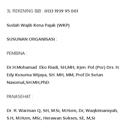
3). REKENING BJB :
0133 1939 95 001
Sudah Wajib Kena Pajak (WKP)
SUSUNAN ORGANISASI :
PEMBINA :
Dr.H.Muhamad
Eko
Riadi
, SH,MH
, Irjen. Pol (Pur) Drs. H.
Edy Kusuma Wijaya, SH. MH,
MM, Prof
.
Dr.Sutan
Nasomal,SH.MH,PhD.
PANASEHAT :
Dr. R. Warman Q, SH, M.Si, M.Hum
,
Dr, Waqkimansyah,
S.H, M.Hum, MSc
,
Herawan Sukses, SE, M,Si