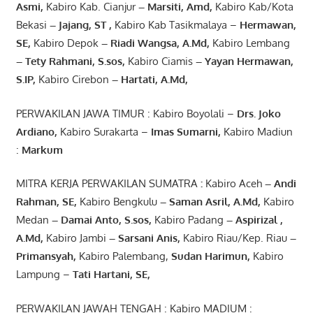
Asmi
,
Kabiro Kab. Cianjur
–
Marsiti
,
Amd
,
Kabiro Kab/Kota
Bekasi
– Jajang
, ST
,
Kabiro Kab Tasikmalaya –
Hermawan
,
SE,
Kabiro Depok
– Riadi Wangsa
,
A.Md
,
Kabiro Lembang
– Tety Rahmani
, S.sos,
Kabiro Ciamis
– Yayan Hermawan
,
S.IP,
Kabiro Cirebon
–
Hartati
,
A.Md
,
PERWAKILAN JAWA TIMUR : Kabiro Boyolali –
Drs.
Joko
Ardiano
,
Kabiro Surakarta –
Imas
Sumarni
,
Kabiro Madiun
:
Markum
MITRA KERJA PERWAKILAN SUMATRA
:
Kabiro Aceh
– Andi
Rahman, SE
,
Kabiro Bengkulu
– Saman Asril
,
A.Md
,
Kabiro
Medan
– Damai Anto
, S.sos,
Kabiro Padang
– Aspirizal
,
A.Md
,
Kabiro Jambi
– Sarsani Anis
,
Kabiro Riau/Kep. Riau
–
Primansyah
,
Kabiro Palembang,
Sudan
Harimun
,
Kabiro
Lampung –
Tati Hartani, SE
,
PERWAKILAN JAWAH TENGAH : Kabiro MADIUM :