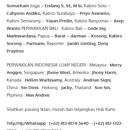
Sumarkam
Jogja
–
Endang
S, SE,
M.Si
,
Kabiro Solo –
Cahyono
Andiko
,
Kabiro Surabaya –
Priyo
Aswanto
,
Kabiro Semarang –
Yayan
Predio
,
Kabiro Banyumas –
Asep
Wanto
PERWAKILAN BALI : Kabiro Bali
–
Gede
Ing
Madewardana
,
Papua
– Barat –
darman
–
Kosong
,
Kabiro
Sorong
–
Parmane
,
Reporter :
Jandri Ginting, Deny
Prayitno
PERWAKILAN INDONESIA LUAR NEGERI
:
Melaysia
: Merry
Anggre
,
Singapure
:
Jhone
West,
Amerika
:
Jhony
Harm,
Kanada
: Hellen
Warbisamy
,
Australy
:
Andrian
Signi
,
China
: Sin
Dinis
.
Hokong :
Jacky,
Thailand :
Sun Sin,
Pliphina :
Mas Andree
Silahkan pasang Iklan, murah dan terjangkau Hub Kami :
Telp/Hp/Whatsapp : (+62) 813-8174-5640 – (+62) 812-1322-