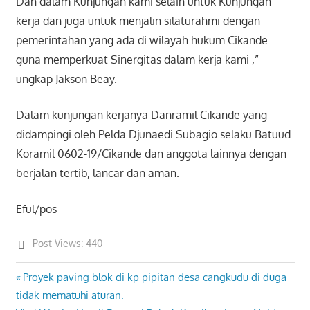
Dan dalam Kunjungan kami selain untuk Kunjungan
kerja dan juga untuk menjalin silaturahmi dengan
pemerintahan yang ada di wilayah hukum Cikande
guna memperkuat Sinergitas dalam kerja kami ,”
ungkap Jakson Beay.
Dalam kunjungan kerjanya Danramil Cikande yang
didampingi oleh Pelda Djunaedi Subagio selaku Batuud
Koramil 0602-19/Cikande dan anggota lainnya dengan
berjalan tertib, lancar dan aman.
Eful/pos
Post Views:
440
Previous
Proyek paving blok di kp pipitan desa cangkudu di duga
Post
Post:
tidak mematuhi aturan.
navigation