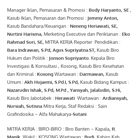
Manager Iklan, Pemasaran & Promosi :
Budy Haryanto, SE
,
Kasub Iklan, Pemasaran dan Promosi :
Jemmy Anton
,
Kasub Bandahara/Keuangan :
Neneng
Heriawati
, SE,
Nurtini
Harisma
,
Merketing Executive dan Periklanan :
Eko
Rahmad Suri
,
SE,
MITRA KERJA Reporter Pendidikan :
Bara
Indrawan
,
S.Pd
,
Agus
Supriyatna
.
ST
,
Kasub Biro
Hukum dan Politik :
Jonson
S
upriyanto
.
Kepala Biro
Investigasi & Konsultasi , Kosong, Kasub Biro Kesehatan
dan Kriminal
:
Kosong
Wartawan
:
Darmawan
,
Kasub
Umum
:
Akh Hujaemi, S.Pd.I, S.Pd
,
Kasub Bidang Kampus :
Nazarudin
Ishak
,
S.Pd
,
M.Pd
,
Yansyah
,
Jalaludin
,
S.Hi
,
Kasub Biro Jabotabek :
Herawati
Wartawan :
Ardiansyah
,
Nursiah
,
Suti
s
na
Mitra Kerja, Staf Redaksi : Sain
Grafindosika – Alfa Mahakarya-
Sutani
MITRA KERJA : BIRO-BIRO : Biro Banten – Kapala
,
R.
Manik
, Wakil : KOSONG Wartawan
:
Budi
,
Kabiro Kab