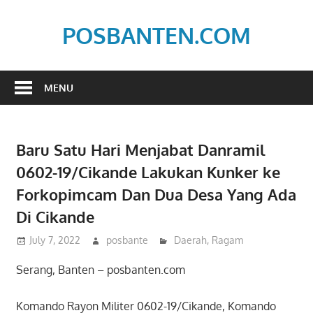
Skip
to
POSBANTEN.COM
content
Mendidik,
Dan
MENU
Menyampaikan
Aspirasi
Rakyat
Baru Satu Hari Menjabat Danramil
0602-19/Cikande Lakukan Kunker ke
Forkopimcam Dan Dua Desa Yang Ada
Di Cikande
July 7, 2022
posbante
Daerah
,
Ragam
Serang, Banten – posbanten.com
Komando Rayon Militer 0602-19/Cikande, Komando