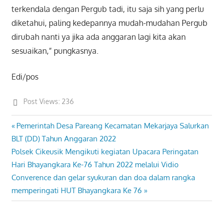
terkendala dengan Pergub tadi, itu saja sih yang perlu
diketahui, paling kedepannya mudah-mudahan Pergub
dirubah nanti ya jika ada anggaran lagi kita akan
sesuaikan,” pungkasnya.
Edi/pos
Post Views:
236
Previous
Pemerintah Desa Pareang Kecamatan Mekarjaya Salurkan
Post
Post:
BLT (DD) Tahun Anggaran 2022
navigation
Next
Polsek Cikeusik Mengikuti kegiatan Upacara Peringatan
Post:
Hari Bhayangkara Ke-76 Tahun 2022 melalui Vidio
Converence dan gelar syukuran dan doa dalam rangka
memperingati HUT Bhayangkara Ke 76