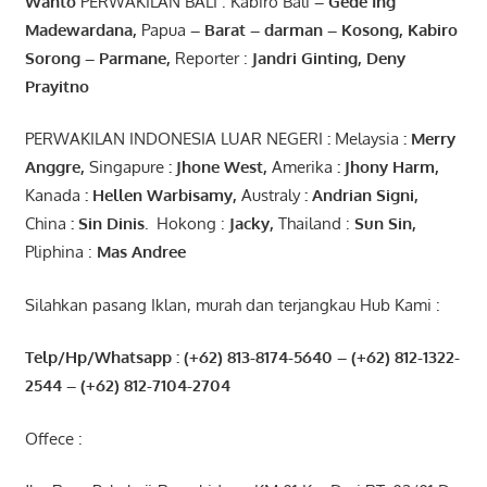
Wanto
PERWAKILAN BALI : Kabiro Bali
–
Gede
Ing
Madewardana
,
Papua
– Barat –
darman
–
Kosong
,
Kabiro
Sorong
–
Parmane
,
Reporter :
Jandri Ginting, Deny
Prayitno
PERWAKILAN INDONESIA LUAR NEGERI
:
Melaysia
: Merry
Anggre
,
Singapure
:
Jhone
West,
Amerika
:
Jhony
Harm,
Kanada
: Hellen
Warbisamy
,
Australy
:
Andrian
Signi
,
China
: Sin
Dinis
.
Hokong :
Jacky,
Thailand :
Sun Sin,
Pliphina :
Mas Andree
Silahkan pasang Iklan, murah dan terjangkau Hub Kami :
Telp/Hp/Whatsapp : (+62) 813-8174-5640 – (+62) 812-1322-
2544
– (+62) 812-7104-2704
Offece :