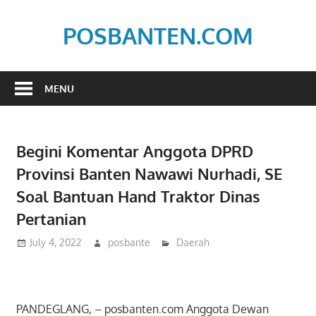
Skip
to
POSBANTEN.COM
content
Mendidik,
Dan
MENU
Menyampaikan
Aspirasi
Rakyat
Begini Komentar Anggota DPRD
Provinsi Banten Nawawi Nurhadi, SE
Soal Bantuan Hand Traktor Dinas
Pertanian
July 4, 2022
posbante
Daerah
PANDEGLANG, – posbanten.com Anggota Dewan