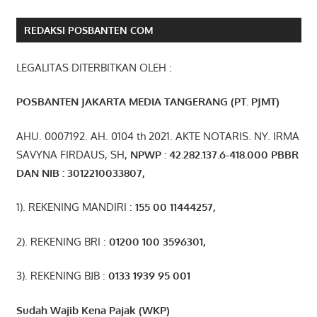
REDAKSI POSBANTEN COM
LEGALITAS DITERBITKAN OLEH :
POSBANTEN JAKARTA MEDIA TANGERANG (PT. PJMT)
AHU. 0007192. AH. 0104 th 2021. AKTE NOTARIS. NY. IRMA
SAVYNA FIRDAUS, SH,
NPW
P
:
4
2.
282
.1
37
.6-418.000
PBBR
DAN NIB
:
3012210033807
,
1). REKENING MANDIRI :
155 00 11444257
,
2). REKENING BRI :
01200 100 3596301
,
3). REKENING BJB :
0133 1939 95 001
Sudah Wajib Kena Pajak (WKP)