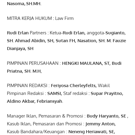
Nasoma,.SH.MH.
MITRA KERJA HUKUM
:
Law Firm
Rudi Erlan
Partners
:
Ketua
-Rudi
Erlan
,
anggota
-Sugianto
,
SH. Ahmad
Abidin
, SH,
Sutan
FH,
Nasation
, SH. M.
Fauzie
Dianjaya
, SH
PIMPINAN PERUSAHAAN :
HENGKI MAULANA, ST
, Budi
Pr
iatna
, SH
. M.H
,
PIMPINAN REDAKSI :
Feriyosa Cherleyfelts,
Wakil
Pimpinan Redaksi :
SAMSI,
Staf redaksi
: Supar Prayitno,
Aldino Akbar, Febriansyah
.
Manager Iklan, Pemasaran & Promosi :
Budy Haryanto, SE
,
Kasub Iklan, Pemasaran dan Promosi :
Jemmy Anton
,
Kasub Bandahara/Keuangan :
Neneng
Heriawati
, SE,