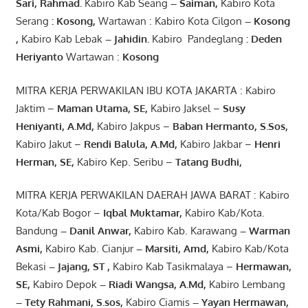
Sari
,
Rahmad
.
Kabiro Kab Seang
–
Saiman
,
Kabiro Kota
Serang
:
Kosong
,
Wartawan : Kabiro Kota Cilgon
–
Kosong
,
Kabiro Kab Lebak
–
Jahidin
.
Kabiro Pandeglang
: Deden
Heriyanto
Wartawan :
Kosong
MITRA KERJA PERWAKILAN IBU KOTA JAKARTA : Kabiro
Jaktim –
Maman Utama, SE
,
Kabiro Jaksel –
Susy
Heniyanti, A.Md
,
Kabiro Jakpus –
Baban Hermanto, S.Sos
,
Kabiro Jakut –
Rendi
Balula
,
A.Md
,
Kabiro Jakbar –
Henri
Herman, SE
,
Kabiro Kep. Seribu –
Tatang Budhi
,
MITRA KERJA PERWAKILAN DAERAH JAWA BARAT : Kabiro
Kota/Kab Bogor –
Iqbal
Muktamar
,
Kabiro Kab/Kota.
Bandung
–
Danil Anwar
,
Kabiro Kab. Karawang
–
Warman
Asmi
,
Kabiro Kab. Cianjur
–
Marsiti
,
Amd
,
Kabiro Kab/Kota
Bekasi
– Jajang
, ST
,
Kabiro Kab Tasikmalaya –
Hermawan
,
SE,
Kabiro Depok
– Riadi Wangsa
,
A.Md
,
Kabiro Lembang
– Tety Rahmani
, S.sos,
Kabiro Ciamis
– Yayan Hermawan
,