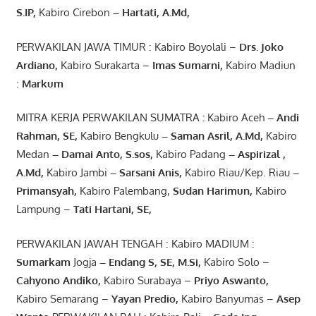
S.IP,
Kabiro Cirebon
–
Hartati
,
A.Md
,
PERWAKILAN JAWA TIMUR : Kabiro Boyolali –
Drs.
Joko
Ardiano
,
Kabiro Surakarta –
Imas
Sumarni
,
Kabiro Madiun
:
Markum
MITRA KERJA PERWAKILAN SUMATRA
:
Kabiro Aceh
– Andi
Rahman, SE
,
Kabiro Bengkulu
– Saman Asril
,
A.Md
,
Kabiro
Medan
– Damai Anto
, S.sos,
Kabiro Padang
– Aspirizal
,
A.Md
,
Kabiro Jambi
– Sarsani Anis
,
Kabiro Riau/Kep. Riau
–
Primansyah
,
Kabiro Palembang,
Sudan
Harimun
,
Kabiro
Lampung –
Tati Hartani, SE
,
PERWAKILAN JAWAH TENGAH : Kabiro MADIUM :
Sumarkam
Jogja
–
Endang
S, SE,
M.Si
,
Kabiro Solo –
Cahyono
Andiko
,
Kabiro Surabaya –
Priyo
Aswanto
,
Kabiro Semarang –
Yayan
Predio
,
Kabiro Banyumas –
Asep