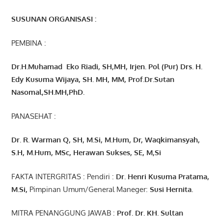
SUSUNAN ORGANISASI :
PEMBINA :
Dr.H.Muhamad
Eko
Riadi
, SH,MH
, Irjen. Pol (Pur) Drs. H.
Edy Kusuma Wijaya, SH. MH,
MM, Prof
.
Dr.Sutan
Nasomal,SH.MH,PhD.
PANASEHAT :
Dr. R. Warman Q, SH, M.Si, M.Hum
,
Dr, Waqkimansyah,
S.H, M.Hum, MSc
,
Herawan Sukses, SE, M,Si
FAKTA INTERGRITAS : Pendiri :
Dr. Henri
Kusuma
Pratama,
M.Si
,
Pimpinan Umum/General Maneger:
Susi
Hernita.
MITRA PENANGGUNG JAWAB :
Prof. Dr. KH. Sultan