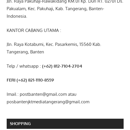
Jln. Raya Pakuhaji-Rawakidang KM.01 Kp. Duri RT. 02/01 Ds.
Pakualam, Kec. Pakuhaji, Kab. Tangerang, Banten-
Indonesia.
KANTOR CABANG UTAMA :
Jln. Raya Kotabumi, Kec. Pasarkemis, 15560 Kab.
Tangerang, Banten
Telp / whatsapp :
(+62) 812-7104-2704
FERI (+62) 821-1110-8559
Imail : postbanten@gmail.com atau
posbantenjktmediatangerang@gmail.com
SHOPPING