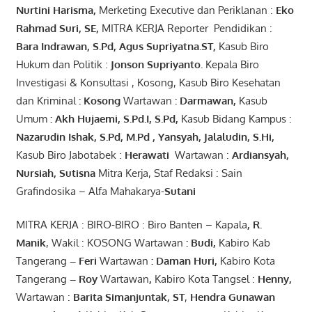
Nurtini
Harisma
,
Merketing Executive dan Periklanan :
Eko
Rahmad Suri
,
SE,
MITRA KERJA Reporter Pendidikan :
Bara
Indrawan
,
S.Pd
,
Agus
Supriyatna
.
ST
,
Kasub Biro
Hukum dan Politik :
Jonson
S
upriyanto
.
Kepala Biro
Investigasi & Konsultasi , Kosong, Kasub Biro Kesehatan
dan Kriminal
:
Kosong
Wartawan
:
Darmawan
,
Kasub
Umum
:
Akh Hujaemi, S.Pd.I, S.Pd
,
Kasub Bidang Kampus :
Nazarudin
Ishak
,
S.Pd
,
M.Pd
,
Yansyah
,
Jalaludin
,
S.Hi
,
Kasub Biro Jabotabek :
Herawati
Wartawan :
Ardiansyah
,
Nursiah
,
Suti
s
na
Mitra Kerja, Staf Redaksi : Sain
Grafindosika – Alfa Mahakarya-
Sutani
MITRA KERJA : BIRO-BIRO : Biro Banten – Kapala
,
R.
Manik
, Wakil : KOSONG Wartawan
:
Budi
,
Kabiro Kab
Tangerang
–
Feri
Wartawan
:
Daman Huri,
Kabiro Kota
Tangerang
– Roy
Wartawan
,
Kabiro Kota Tangsel :
Henny
,
Wartawan :
Barita Simanjuntak, ST
,
Hendra
Gunawan