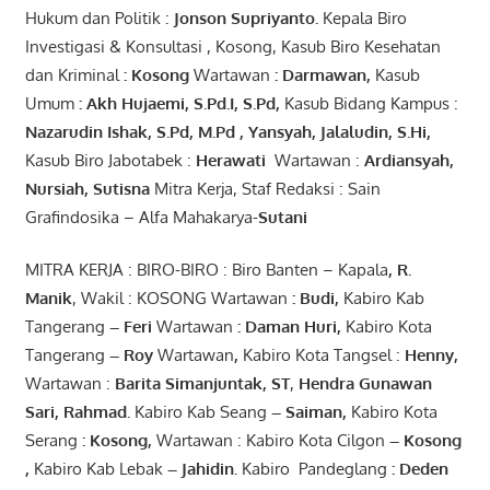
Hukum dan Politik :
Jonson
S
upriyanto
.
Kepala Biro
Investigasi & Konsultasi , Kosong, Kasub Biro Kesehatan
dan Kriminal
:
Kosong
Wartawan
:
Darmawan
,
Kasub
Umum
:
Akh Hujaemi, S.Pd.I, S.Pd
,
Kasub Bidang Kampus :
Nazarudin
Ishak
,
S.Pd
,
M.Pd
,
Yansyah
,
Jalaludin
,
S.Hi
,
Kasub Biro Jabotabek :
Herawati
Wartawan :
Ardiansyah
,
Nursiah
,
Suti
s
na
Mitra Kerja, Staf Redaksi : Sain
Grafindosika – Alfa Mahakarya-
Sutani
MITRA KERJA : BIRO-BIRO : Biro Banten – Kapala
,
R.
Manik
, Wakil : KOSONG Wartawan
:
Budi
,
Kabiro Kab
Tangerang
–
Feri
Wartawan
:
Daman Huri,
Kabiro Kota
Tangerang
– Roy
Wartawan
,
Kabiro Kota Tangsel :
Henny
,
Wartawan :
Barita Simanjuntak, ST
,
Hendra
Gunawan
Sari
,
Rahmad
.
Kabiro Kab Seang
–
Saiman
,
Kabiro Kota
Serang
:
Kosong
,
Wartawan : Kabiro Kota Cilgon
–
Kosong
,
Kabiro Kab Lebak
–
Jahidin
.
Kabiro Pandeglang
: Deden