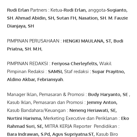
Rudi Erlan
Partners
:
Ketua
-Rudi
Erlan
,
anggota
-Sugianto
,
SH. Ahmad
Abidin
, SH,
Sutan
FH,
Nasation
, SH. M.
Fauzie
Dianjaya
, SH
PIMPINAN PERUSAHAAN :
HENGKI MAULANA, ST
, Budi
Pr
iatna
, SH
. M.H
,
PIMPINAN REDAKSI :
Feriyosa Cherleyfelts,
Wakil
Pimpinan Redaksi :
SAMSI,
Staf redaksi
: Supar Prayitno,
Aldino Akbar, Febriansyah
.
Manager Iklan, Pemasaran & Promosi :
Budy Haryanto, SE
,
Kasub Iklan, Pemasaran dan Promosi :
Jemmy Anton
,
Kasub Bandahara/Keuangan :
Neneng
Heriawati
, SE,
Nurtini
Harisma
,
Merketing Executive dan Periklanan :
Eko
Rahmad Suri
,
SE,
MITRA KERJA Reporter Pendidikan :
Bara
Indrawan
,
S.Pd
,
Agus
Supriyatna
.
ST
,
Kasub Biro