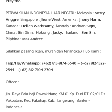
Prayitno
PERWAKILAN INDONESIA LUAR NEGERI
:
Melaysia
: Merry
Anggre
,
Singapure
:
Jhone
West,
Amerika
:
Jhony
Harm,
Kanada
: Hellen
Warbisamy
,
Australy
:
Andrian
Signi
,
China
: Sin
Dinis
.
Hokong :
Jacky,
Thailand :
Sun Sin,
Pliphina :
Mas Andree
Silahkan pasang Iklan, murah dan terjangkau Hub Kami :
Telp/Hp/Whatsapp : (+62) 813-8174-5640 – (+62) 812-1322-
2544
– (+62) 812-7104-2704
Offece :
Jln. Raya Pakuhaji-Rawakidang KM.01 Kp. Duri RT. 02/01 Ds.
Pakualam, Kec. Pakuhaji, Kab. Tangerang, Banten-
Indonesia.