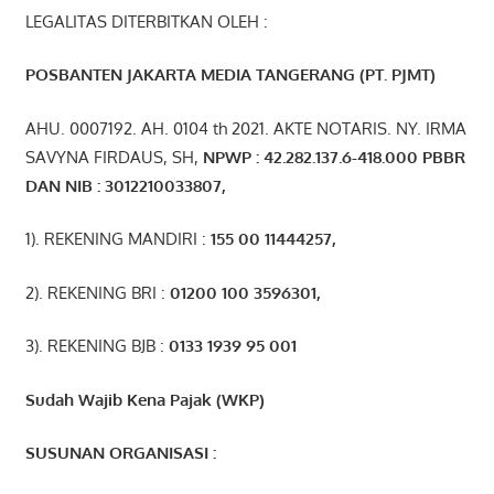
LEGALITAS DITERBITKAN OLEH :
POSBANTEN JAKARTA MEDIA TANGERANG (PT. PJMT)
AHU. 0007192. AH. 0104 th 2021. AKTE NOTARIS. NY. IRMA
SAVYNA FIRDAUS, SH,
NPW
P
:
4
2.
282
.1
37
.6-418.000
PBBR
DAN NIB
:
3012210033807
,
1). REKENING MANDIRI :
155 00 11444257
,
2). REKENING BRI :
01200 100 3596301
,
3). REKENING BJB :
0133 1939 95 001
Sudah Wajib Kena Pajak (WKP)
SUSUNAN ORGANISASI :