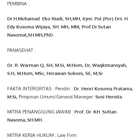
PEMBINA :
Dr.H.Muhamad
Eko
Riadi
, SH,MH
, Irjen. Pol (Pur) Drs. H.
Edy Kusuma Wijaya, SH. MH,
MM, Prof
.
Dr.Sutan
Nasomal,SH.MH,PhD.
PANASEHAT :
Dr. R. Warman Q, SH, M.Si, M.Hum
,
Dr, Waqkimansyah,
S.H, M.Hum, MSc
,
Herawan Sukses, SE, M,Si
FAKTA INTERGRITAS : Pendiri :
Dr. Henri
Kusuma
Pratama,
M.Si
,
Pimpinan Umum/General Maneger:
Susi
Hernita.
MITRA PENANGGUNG JAWAB :
Prof. Dr. KH. Sultan
Nasoma,.SH.MH.
MITRA KERJA HUKUM
:
Law Firm