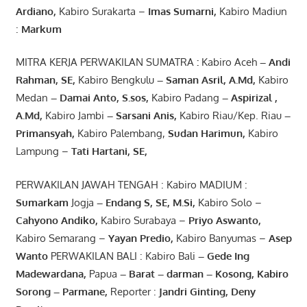
Ardiano
,
Kabiro Surakarta –
Imas
Sumarni
,
Kabiro Madiun
:
Markum
MITRA KERJA PERWAKILAN SUMATRA
:
Kabiro Aceh
– Andi
Rahman, SE
,
Kabiro Bengkulu
– Saman Asril
,
A.Md
,
Kabiro
Medan
– Damai Anto
, S.sos,
Kabiro Padang
– Aspirizal
,
A.Md
,
Kabiro Jambi
– Sarsani Anis
,
Kabiro Riau/Kep. Riau
–
Primansyah
,
Kabiro Palembang,
Sudan
Harimun
,
Kabiro
Lampung –
Tati Hartani, SE
,
PERWAKILAN JAWAH TENGAH : Kabiro MADIUM :
Sumarkam
Jogja
–
Endang
S, SE,
M.Si
,
Kabiro Solo –
Cahyono
Andiko
,
Kabiro Surabaya –
Priyo
Aswanto
,
Kabiro Semarang –
Yayan
Predio
,
Kabiro Banyumas –
Asep
Wanto
PERWAKILAN BALI : Kabiro Bali
–
Gede
Ing
Madewardana
,
Papua
– Barat –
darman
–
Kosong
,
Kabiro
Sorong
–
Parmane
,
Reporter :
Jandri Ginting, Deny