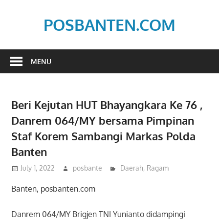
Skip
to
POSBANTEN.COM
content
Mendidik,
Dan
MENU
Menyampaikan
Aspirasi
Rakyat
Beri Kejutan HUT Bhayangkara Ke 76 ,
Danrem 064/MY bersama Pimpinan
Staf Korem Sambangi Markas Polda
Banten
July 1, 2022
posbante
Daerah
,
Ragam
Banten, posbanten.com
Danrem 064/MY Brigjen TNI Yunianto didampingi