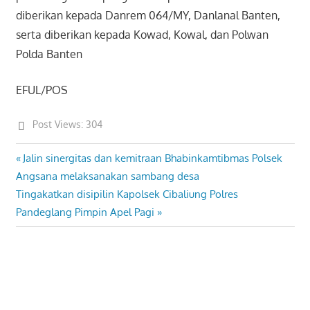
diberikan kepada Danrem 064/MY, Danlanal Banten,
serta diberikan kepada Kowad, Kowal, dan Polwan
Polda Banten
EFUL/POS
Post Views:
304
Previous
Jalin sinergitas dan kemitraan Bhabinkamtibmas Polsek
Post
Post:
Angsana melaksanakan sambang desa
navigation
Next
Tingakatkan disipilin Kapolsek Cibaliung Polres
Post:
Pandeglang Pimpin Apel Pagi