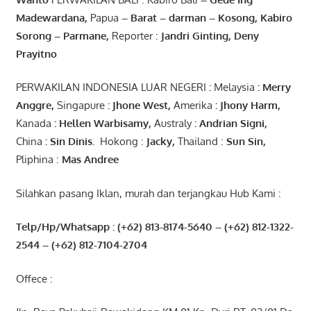
Madewardana
,
Papua
– Barat –
darman
–
Kosong
,
Kabiro
Sorong
–
Parmane
,
Reporter :
Jandri Ginting, Deny
Prayitno
PERWAKILAN INDONESIA LUAR NEGERI
:
Melaysia
: Merry
Anggre
,
Singapure
:
Jhone
West,
Amerika
:
Jhony
Harm,
Kanada
: Hellen
Warbisamy
,
Australy
:
Andrian
Signi
,
China
: Sin
Dinis
.
Hokong :
Jacky,
Thailand :
Sun Sin,
Pliphina :
Mas Andree
Silahkan pasang Iklan, murah dan terjangkau Hub Kami :
Telp/Hp/Whatsapp : (+62) 813-8174-5640 – (+62) 812-1322-
2544
– (+62) 812-7104-2704
Offece :