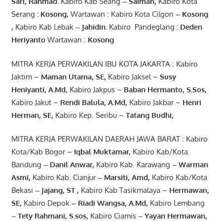
Sari
,
Rahmad
.
Kabiro Kab Seang
–
Saiman
,
Kabiro Kota
Serang
:
Kosong
,
Wartawan : Kabiro Kota Cilgon
–
Kosong
,
Kabiro Kab Lebak
–
Jahidin
.
Kabiro Pandeglang
: Deden
Heriyanto
Wartawan :
Kosong
MITRA KERJA PERWAKILAN IBU KOTA JAKARTA : Kabiro
Jaktim –
Maman Utama, SE
,
Kabiro Jaksel –
Susy
Heniyanti, A.Md
,
Kabiro Jakpus –
Baban Hermanto, S.Sos
,
Kabiro Jakut –
Rendi
Balula
,
A.Md
,
Kabiro Jakbar –
Henri
Herman, SE
,
Kabiro Kep. Seribu –
Tatang Budhi
,
MITRA KERJA PERWAKILAN DAERAH JAWA BARAT : Kabiro
Kota/Kab Bogor –
Iqbal
Muktamar
,
Kabiro Kab/Kota.
Bandung
–
Danil Anwar
,
Kabiro Kab. Karawang
–
Warman
Asmi
,
Kabiro Kab. Cianjur
–
Marsiti
,
Amd
,
Kabiro Kab/Kota
Bekasi
– Jajang
, ST
,
Kabiro Kab Tasikmalaya –
Hermawan
,
SE,
Kabiro Depok
– Riadi Wangsa
,
A.Md
,
Kabiro Lembang
– Tety Rahmani
, S.sos,
Kabiro Ciamis
– Yayan Hermawan
,