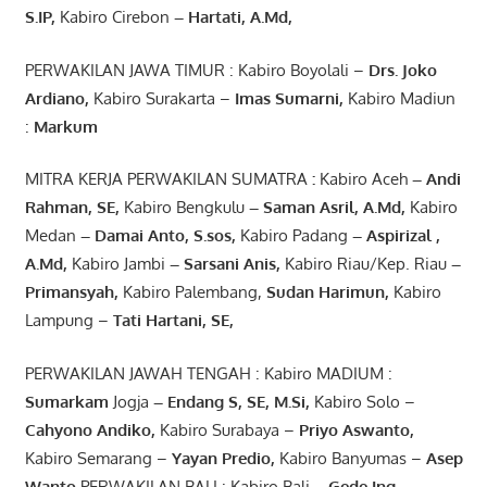
S.IP,
Kabiro Cirebon
–
Hartati
,
A.Md
,
PERWAKILAN JAWA TIMUR : Kabiro Boyolali –
Drs.
Joko
Ardiano
,
Kabiro Surakarta –
Imas
Sumarni
,
Kabiro Madiun
:
Markum
MITRA KERJA PERWAKILAN SUMATRA
:
Kabiro Aceh
– Andi
Rahman, SE
,
Kabiro Bengkulu
– Saman Asril
,
A.Md
,
Kabiro
Medan
– Damai Anto
, S.sos,
Kabiro Padang
– Aspirizal
,
A.Md
,
Kabiro Jambi
– Sarsani Anis
,
Kabiro Riau/Kep. Riau
–
Primansyah
,
Kabiro Palembang,
Sudan
Harimun
,
Kabiro
Lampung –
Tati Hartani, SE
,
PERWAKILAN JAWAH TENGAH : Kabiro MADIUM :
Sumarkam
Jogja
–
Endang
S, SE,
M.Si
,
Kabiro Solo –
Cahyono
Andiko
,
Kabiro Surabaya –
Priyo
Aswanto
,
Kabiro Semarang –
Yayan
Predio
,
Kabiro Banyumas –
Asep
Wanto
PERWAKILAN BALI : Kabiro Bali
–
Gede
Ing