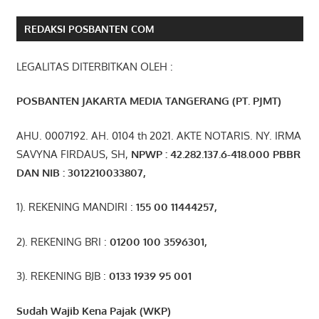
REDAKSI POSBANTEN COM
LEGALITAS DITERBITKAN OLEH :
POSBANTEN JAKARTA MEDIA TANGERANG (PT. PJMT)
AHU. 0007192. AH. 0104 th 2021. AKTE NOTARIS. NY. IRMA
SAVYNA FIRDAUS, SH,
NPW
P
:
4
2.
282
.1
37
.6-418.000
PBBR
DAN NIB
:
3012210033807
,
1). REKENING MANDIRI :
155 00 11444257
,
2). REKENING BRI :
01200 100 3596301
,
3). REKENING BJB :
0133 1939 95 001
Sudah Wajib Kena Pajak (WKP)