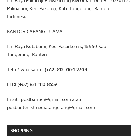
Jln. Raya Pakuhaji-Rawakidang KM.01 Kp. Duri RT. 02/01 Ds.
Pakualam, Kec. Pakuhaji, Kab. Tangerang, Banten-
Indonesia.
KANTOR CABANG UTAMA :
Jln. Raya Kotabumi, Kec. Pasarkemis, 15560 Kab.
Tangerang, Banten
Telp / whatsapp :
(+62) 812-7104-2704
FERI (+62) 821-1110-8559
Imail : postbanten@gmail.com atau
posbantenjktmediatangerang@gmail.com
SHOPPING