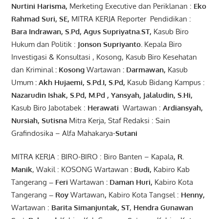
Nurtini
Harisma
,
Merketing Executive dan Periklanan :
Eko
Rahmad Suri
,
SE,
MITRA KERJA Reporter Pendidikan :
Bara
Indrawan
,
S.Pd
,
Agus
Supriyatna
.
ST
,
Kasub Biro
Hukum dan Politik :
Jonson
S
upriyanto
.
Kepala Biro
Investigasi & Konsultasi , Kosong, Kasub Biro Kesehatan
dan Kriminal
:
Kosong
Wartawan
:
Darmawan
,
Kasub
Umum
:
Akh Hujaemi, S.Pd.I, S.Pd
,
Kasub Bidang Kampus :
Nazarudin
Ishak
,
S.Pd
,
M.Pd
,
Yansyah
,
Jalaludin
,
S.Hi
,
Kasub Biro Jabotabek :
Herawati
Wartawan :
Ardiansyah
,
Nursiah
,
Suti
s
na
Mitra Kerja, Staf Redaksi : Sain
Grafindosika – Alfa Mahakarya-
Sutani
MITRA KERJA : BIRO-BIRO : Biro Banten – Kapala
,
R.
Manik
, Wakil : KOSONG Wartawan
:
Budi
,
Kabiro Kab
Tangerang
–
Feri
Wartawan
:
Daman Huri,
Kabiro Kota
Tangerang
– Roy
Wartawan
,
Kabiro Kota Tangsel :
Henny
,
Wartawan :
Barita Simanjuntak, ST
,
Hendra
Gunawan