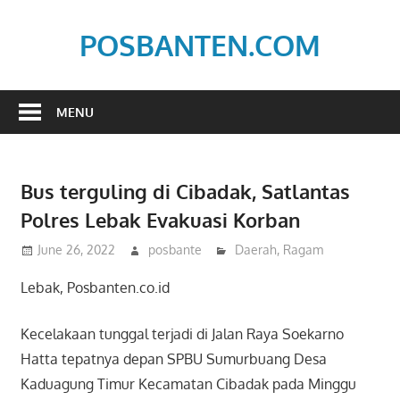
Skip
to
POSBANTEN.COM
content
Mendidik,
Dan
MENU
Menyampaikan
Aspirasi
Rakyat
Bus terguling di Cibadak, Satlantas
Polres Lebak Evakuasi Korban
June 26, 2022
posbante
Daerah
,
Ragam
Lebak, Posbanten.co.id
Kecelakaan tunggal terjadi di Jalan Raya Soekarno
Hatta tepatnya depan SPBU Sumurbuang Desa
Kaduagung Timur Kecamatan Cibadak pada Minggu