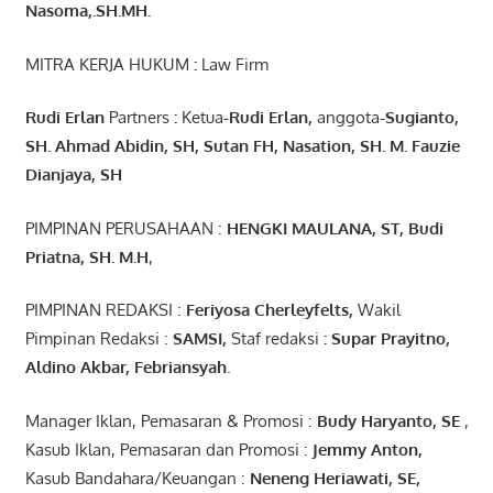
Nasoma,.SH.MH.
MITRA KERJA HUKUM
:
Law Firm
Rudi Erlan
Partners
:
Ketua
-Rudi
Erlan
,
anggota
-Sugianto
,
SH. Ahmad
Abidin
, SH,
Sutan
FH,
Nasation
, SH. M.
Fauzie
Dianjaya
, SH
PIMPINAN PERUSAHAAN :
HENGKI MAULANA, ST
, Budi
Pr
iatna
, SH
. M.H
,
PIMPINAN REDAKSI :
Feriyosa Cherleyfelts,
Wakil
Pimpinan Redaksi :
SAMSI,
Staf redaksi
: Supar Prayitno,
Aldino Akbar, Febriansyah
.
Manager Iklan, Pemasaran & Promosi :
Budy Haryanto, SE
,
Kasub Iklan, Pemasaran dan Promosi :
Jemmy Anton
,
Kasub Bandahara/Keuangan :
Neneng
Heriawati
, SE,