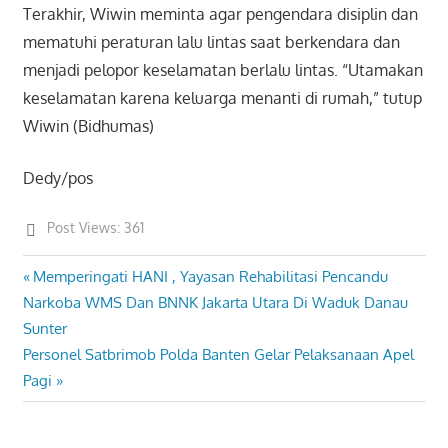
Terakhir, Wiwin meminta agar pengendara disiplin dan
mematuhi peraturan lalu lintas saat berkendara dan
menjadi pelopor keselamatan berlalu lintas. “Utamakan
keselamatan karena keluarga menanti di rumah,” tutup
Wiwin (Bidhumas)
Dedy/pos
Post Views:
361
Previous
Memperingati HANI , Yayasan Rehabilitasi Pencandu
Post
Post:
Narkoba WMS Dan BNNK Jakarta Utara Di Waduk Danau
navigation
Sunter
Next
Personel Satbrimob Polda Banten Gelar Pelaksanaan Apel
Post:
Pagi