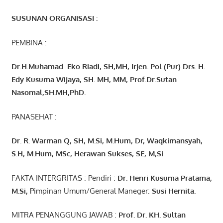
SUSUNAN ORGANISASI :
PEMBINA :
Dr.H.Muhamad
Eko
Riadi
, SH,MH
, Irjen. Pol (Pur) Drs. H.
Edy Kusuma Wijaya, SH. MH,
MM, Prof
.
Dr.Sutan
Nasomal,SH.MH,PhD.
PANASEHAT :
Dr. R. Warman Q, SH, M.Si, M.Hum
,
Dr, Waqkimansyah,
S.H, M.Hum, MSc
,
Herawan Sukses, SE, M,Si
FAKTA INTERGRITAS : Pendiri :
Dr. Henri
Kusuma
Pratama,
M.Si
,
Pimpinan Umum/General Maneger:
Susi
Hernita.
MITRA PENANGGUNG JAWAB :
Prof. Dr. KH. Sultan