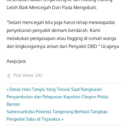
Lebih Baik Mencegah Dari Pada Mengobati.
“Selain mencegah kita juga harus tetap mewaspadai
penyebaran penyakit demam berdarah. Kami
melakukan pengasapan atau fogging di rumah warga
dan lingkungannya aman dari Penyakit DBD ” Ucapnya
Asep/pos
Post Views:
242
Previous
Deras Haru Tangis Yang Terurai Saat Rangkaian
Post
Post:
Penyambutan dan Pelepasan Kapolres Cilegon Polda
navigation
Banten
Next
Satresnarkoba Polresta Tangerang Berhasil Tangkap
Post:
Pengedar Sabu di Tigaraksa