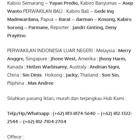
Kabiro Semarang –
Yayan
Predio
,
Kabiro Banyumas –
Asep
Wanto
PERWAKILAN BALI : Kabiro Bali
–
Gede
Ing
Madewardana
,
Papua
– Barat –
darman
–
Kosong
,
Kabiro
Sorong
–
Parmane
,
Reporter :
Jandri Ginting, Deny
Prayitno
PERWAKILAN INDONESIA LUAR NEGERI
:
Melaysia
: Merry
Anggre
,
Singapure
:
Jhone
West,
Amerika
:
Jhony
Harm,
Kanada
: Hellen
Warbisamy
,
Australy
:
Andrian
Signi
,
China
: Sin
Dinis
.
Hokong :
Jacky,
Thailand :
Sun Sin,
Pliphina :
Mas Andree
Silahkan pasang Iklan, murah dan terjangkau Hub Kami :
Telp/Hp/Whatsapp : (+62) 813-8174-5640 – (+62) 812-1322-
2544
– (+62) 812-7104-2704
Offece :