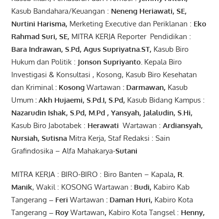
Kasub Bandahara/Keuangan :
Neneng
Heriawati
, SE,
Nurtini
Harisma
,
Merketing Executive dan Periklanan :
Eko
Rahmad Suri
,
SE,
MITRA KERJA Reporter Pendidikan :
Bara
Indrawan
,
S.Pd
,
Agus
Supriyatna
.
ST
,
Kasub Biro
Hukum dan Politik :
Jonson
S
upriyanto
.
Kepala Biro
Investigasi & Konsultasi , Kosong, Kasub Biro Kesehatan
dan Kriminal
:
Kosong
Wartawan
:
Darmawan
,
Kasub
Umum
:
Akh Hujaemi, S.Pd.I, S.Pd
,
Kasub Bidang Kampus :
Nazarudin
Ishak
,
S.Pd
,
M.Pd
,
Yansyah
,
Jalaludin
,
S.Hi
,
Kasub Biro Jabotabek :
Herawati
Wartawan :
Ardiansyah
,
Nursiah
,
Suti
s
na
Mitra Kerja, Staf Redaksi : Sain
Grafindosika – Alfa Mahakarya-
Sutani
MITRA KERJA : BIRO-BIRO : Biro Banten – Kapala
,
R.
Manik
, Wakil : KOSONG Wartawan
:
Budi
,
Kabiro Kab
Tangerang
–
Feri
Wartawan
:
Daman Huri,
Kabiro Kota
Tangerang
– Roy
Wartawan
,
Kabiro Kota Tangsel :
Henny
,