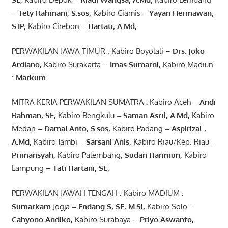
– Tety Rahmani
, S.sos,
Kabiro Ciamis
– Yayan Hermawan
,
S.IP,
Kabiro Cirebon
–
Hartati
,
A.Md
,
PERWAKILAN JAWA TIMUR : Kabiro Boyolali –
Drs.
Joko
Ardiano
,
Kabiro Surakarta –
Imas
Sumarni
,
Kabiro Madiun
:
Markum
MITRA KERJA PERWAKILAN SUMATRA
:
Kabiro Aceh
– Andi
Rahman, SE
,
Kabiro Bengkulu
– Saman Asril
,
A.Md
,
Kabiro
Medan
– Damai Anto
, S.sos,
Kabiro Padang
– Aspirizal
,
A.Md
,
Kabiro Jambi
– Sarsani Anis
,
Kabiro Riau/Kep. Riau
–
Primansyah
,
Kabiro Palembang,
Sudan
Harimun
,
Kabiro
Lampung –
Tati Hartani, SE
,
PERWAKILAN JAWAH TENGAH : Kabiro MADIUM :
Sumarkam
Jogja
–
Endang
S, SE,
M.Si
,
Kabiro Solo –
Cahyono
Andiko
,
Kabiro Surabaya –
Priyo
Aswanto
,