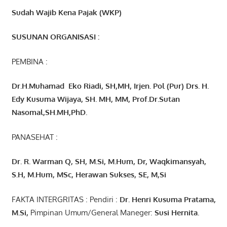
Sudah Wajib Kena Pajak (WKP)
SUSUNAN ORGANISASI :
PEMBINA :
Dr.H.Muhamad
Eko
Riadi
, SH,MH
, Irjen. Pol (Pur) Drs. H.
Edy Kusuma Wijaya, SH. MH,
MM, Prof
.
Dr.Sutan
Nasomal,SH.MH,PhD.
PANASEHAT :
Dr. R. Warman Q, SH, M.Si, M.Hum
,
Dr, Waqkimansyah,
S.H, M.Hum, MSc
,
Herawan Sukses, SE, M,Si
FAKTA INTERGRITAS : Pendiri :
Dr. Henri
Kusuma
Pratama,
M.Si
,
Pimpinan Umum/General Maneger:
Susi
Hernita.