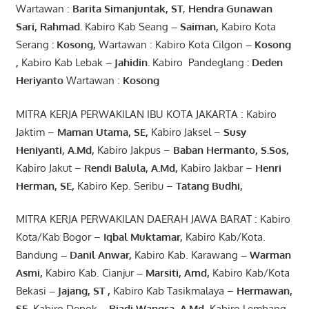
Wartawan :
Barita Simanjuntak, ST
,
Hendra
Gunawan
Sari
,
Rahmad
.
Kabiro Kab Seang
–
Saiman
,
Kabiro Kota
Serang
:
Kosong
,
Wartawan : Kabiro Kota Cilgon
–
Kosong
,
Kabiro Kab Lebak
–
Jahidin
.
Kabiro Pandeglang
: Deden
Heriyanto
Wartawan :
Kosong
MITRA KERJA PERWAKILAN IBU KOTA JAKARTA : Kabiro
Jaktim –
Maman Utama, SE
,
Kabiro Jaksel –
Susy
Heniyanti, A.Md
,
Kabiro Jakpus –
Baban Hermanto, S.Sos
,
Kabiro Jakut –
Rendi
Balula
,
A.Md
,
Kabiro Jakbar –
Henri
Herman, SE
,
Kabiro Kep. Seribu –
Tatang Budhi
,
MITRA KERJA PERWAKILAN DAERAH JAWA BARAT : Kabiro
Kota/Kab Bogor –
Iqbal
Muktamar
,
Kabiro Kab/Kota.
Bandung
–
Danil Anwar
,
Kabiro Kab. Karawang
–
Warman
Asmi
,
Kabiro Kab. Cianjur
–
Marsiti
,
Amd
,
Kabiro Kab/Kota
Bekasi
– Jajang
, ST
,
Kabiro Kab Tasikmalaya –
Hermawan
,
SE,
Kabiro Depok
– Riadi Wangsa
,
A.Md
,
Kabiro Lembang