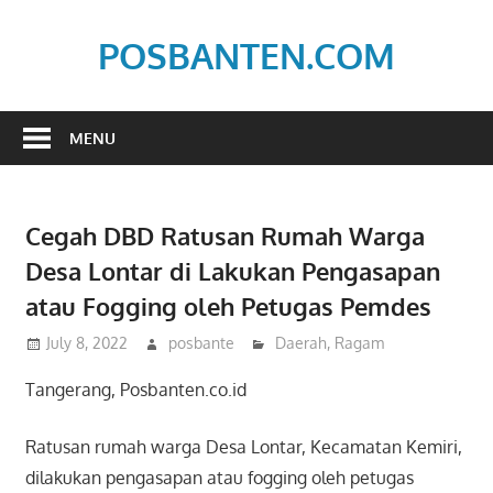
Skip
to
POSBANTEN.COM
content
Mendidik,
Dan
MENU
Menyampaikan
Aspirasi
Rakyat
Cegah DBD Ratusan Rumah Warga
Desa Lontar di Lakukan Pengasapan
atau Fogging oleh Petugas Pemdes
July 8, 2022
posbante
Daerah
,
Ragam
Tangerang, Posbanten.co.id
Ratusan rumah warga Desa Lontar, Kecamatan Kemiri,
dilakukan pengasapan atau fogging oleh petugas