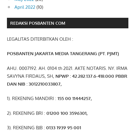
April 2022
(10)
REDAKSI POSBANTEN COM
LEGALITAS DITERBITKAN OLEH :
POSBANTEN JAKARTA MEDIA TANGERANG (PT. PJMT)
AHU. 0007192. AH. 0104 th 2021. AKTE NOTARIS. NY. IRMA
SAVYNA FIRDAUS, SH,
NPW
P
:
4
2.
282
.1
37
.6-418.000
PBBR
DAN NIB
:
3012210033807
,
1). REKENING MANDIRI :
155 00 11444257
,
2). REKENING BRI :
01200 100 3596301
,
3). REKENING BJB :
0133 1939 95 001