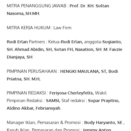
MITRA PENANGGUNG JAWAB :
Prof. Dr. KH. Sultan
Nasoma,.SH.MH.
MITRA KERJA HUKUM
:
Law Firm
Rudi Erlan
Partners
:
Ketua
-Rudi
Erlan
,
anggota
-Sugianto
,
SH. Ahmad
Abidin
, SH,
Sutan
FH,
Nasation
, SH. M.
Fauzie
Dianjaya
, SH
PIMPINAN PERUSAHAAN :
HENGKI MAULANA, ST
, Budi
Pr
iatna
, SH
. M.H
,
PIMPINAN REDAKSI :
Feriyosa Cherleyfelts,
Wakil
Pimpinan Redaksi :
SAMSI,
Staf redaksi
: Supar Prayitno,
Aldino Akbar, Febriansyah
.
Manager Iklan, Pemasaran & Promosi :
Budy Haryanto, SE
,
Kasub Iklan, Pemasaran dan Promosi :
Jemmy Anton
,