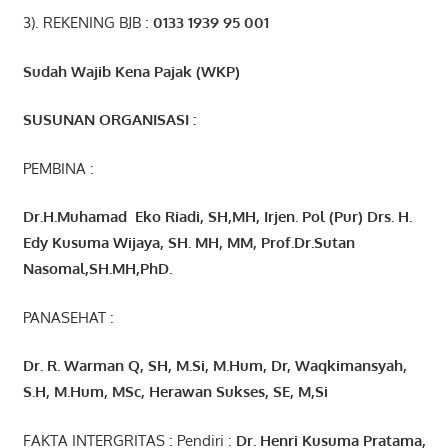
3). REKENING BJB :
0133 1939 95 001
Sudah Wajib Kena Pajak (WKP)
SUSUNAN ORGANISASI :
PEMBINA :
Dr.H.Muhamad
Eko
Riadi
, SH,MH
, Irjen. Pol (Pur) Drs. H.
Edy Kusuma Wijaya, SH. MH,
MM, Prof
.
Dr.Sutan
Nasomal,SH.MH,PhD.
PANASEHAT :
Dr. R. Warman Q, SH, M.Si, M.Hum
,
Dr, Waqkimansyah,
S.H, M.Hum, MSc
,
Herawan Sukses, SE, M,Si
FAKTA INTERGRITAS : Pendiri :
Dr. Henri
Kusuma
Pratama,