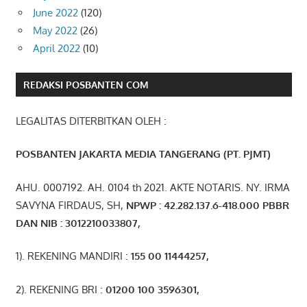
June 2022
(120)
May 2022
(26)
April 2022
(10)
REDAKSI POSBANTEN COM
LEGALITAS DITERBITKAN OLEH :
POSBANTEN JAKARTA MEDIA TANGERANG (PT. PJMT)
AHU. 0007192. AH. 0104 th 2021. AKTE NOTARIS. NY. IRMA
SAVYNA FIRDAUS, SH,
NPW
P
:
4
2.
282
.1
37
.6-418.000
PBBR
DAN NIB
:
3012210033807
,
1). REKENING MANDIRI :
155 00 11444257
,
2). REKENING BRI :
01200 100 3596301
,