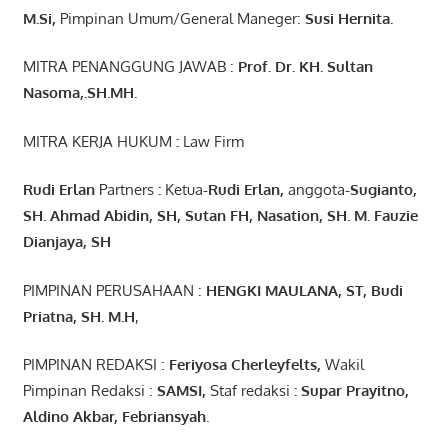
M.Si
,
Pimpinan Umum/General Maneger:
Susi
Hernita.
MITRA PENANGGUNG JAWAB :
Prof. Dr. KH. Sultan
Nasoma,.SH.MH.
MITRA KERJA HUKUM
:
Law Firm
Rudi Erlan
Partners
:
Ketua
-Rudi
Erlan
,
anggota
-Sugianto
,
SH. Ahmad
Abidin
, SH,
Sutan
FH,
Nasation
, SH. M.
Fauzie
Dianjaya
, SH
PIMPINAN PERUSAHAAN :
HENGKI MAULANA, ST
, Budi
Pr
iatna
, SH
. M.H
,
PIMPINAN REDAKSI :
Feriyosa Cherleyfelts,
Wakil
Pimpinan Redaksi :
SAMSI,
Staf redaksi
: Supar Prayitno,
Aldino Akbar, Febriansyah
.