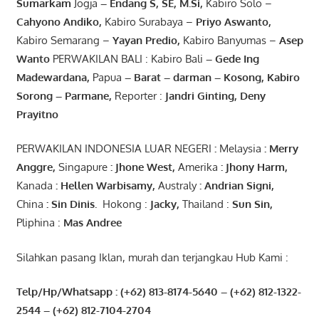
Sumarkam
Jogja
–
Endang
S, SE,
M.Si
,
Kabiro Solo –
Cahyono
Andiko
,
Kabiro Surabaya –
Priyo
Aswanto
,
Kabiro Semarang –
Yayan
Predio
,
Kabiro Banyumas –
Asep
Wanto
PERWAKILAN BALI : Kabiro Bali
–
Gede
Ing
Madewardana
,
Papua
– Barat –
darman
–
Kosong
,
Kabiro
Sorong
–
Parmane
,
Reporter :
Jandri Ginting, Deny
Prayitno
PERWAKILAN INDONESIA LUAR NEGERI
:
Melaysia
: Merry
Anggre
,
Singapure
:
Jhone
West,
Amerika
:
Jhony
Harm,
Kanada
: Hellen
Warbisamy
,
Australy
:
Andrian
Signi
,
China
: Sin
Dinis
.
Hokong :
Jacky,
Thailand :
Sun Sin,
Pliphina :
Mas Andree
Silahkan pasang Iklan, murah dan terjangkau Hub Kami :
Telp/Hp/Whatsapp : (+62) 813-8174-5640 – (+62) 812-1322-
2544
– (+62) 812-7104-2704