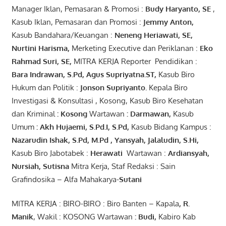
Manager Iklan, Pemasaran & Promosi :
Budy Haryanto, SE
,
Kasub Iklan, Pemasaran dan Promosi :
Jemmy Anton
,
Kasub Bandahara/Keuangan :
Neneng
Heriawati
, SE,
Nurtini
Harisma
,
Merketing Executive dan Periklanan :
Eko
Rahmad Suri
,
SE,
MITRA KERJA Reporter Pendidikan :
Bara
Indrawan
,
S.Pd
,
Agus
Supriyatna
.
ST
,
Kasub Biro
Hukum dan Politik :
Jonson
S
upriyanto
.
Kepala Biro
Investigasi & Konsultasi , Kosong, Kasub Biro Kesehatan
dan Kriminal
:
Kosong
Wartawan
:
Darmawan
,
Kasub
Umum
:
Akh Hujaemi, S.Pd.I, S.Pd
,
Kasub Bidang Kampus :
Nazarudin
Ishak
,
S.Pd
,
M.Pd
,
Yansyah
,
Jalaludin
,
S.Hi
,
Kasub Biro Jabotabek :
Herawati
Wartawan :
Ardiansyah
,
Nursiah
,
Suti
s
na
Mitra Kerja, Staf Redaksi : Sain
Grafindosika – Alfa Mahakarya-
Sutani
MITRA KERJA : BIRO-BIRO : Biro Banten – Kapala
,
R.
Manik
, Wakil : KOSONG Wartawan
:
Budi
,
Kabiro Kab