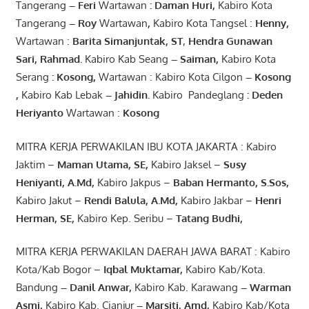
Tangerang
–
Feri
Wartawan
:
Daman Huri,
Kabiro Kota
Tangerang
– Roy
Wartawan
,
Kabiro Kota Tangsel :
Henny
,
Wartawan :
Barita Simanjuntak, ST
,
Hendra
Gunawan
Sari
,
Rahmad
.
Kabiro Kab Seang
–
Saiman
,
Kabiro Kota
Serang
:
Kosong
,
Wartawan : Kabiro Kota Cilgon
–
Kosong
,
Kabiro Kab Lebak
–
Jahidin
.
Kabiro Pandeglang
: Deden
Heriyanto
Wartawan :
Kosong
MITRA KERJA PERWAKILAN IBU KOTA JAKARTA : Kabiro
Jaktim –
Maman Utama, SE
,
Kabiro Jaksel –
Susy
Heniyanti, A.Md
,
Kabiro Jakpus –
Baban Hermanto, S.Sos
,
Kabiro Jakut –
Rendi
Balula
,
A.Md
,
Kabiro Jakbar –
Henri
Herman, SE
,
Kabiro Kep. Seribu –
Tatang Budhi
,
MITRA KERJA PERWAKILAN DAERAH JAWA BARAT : Kabiro
Kota/Kab Bogor –
Iqbal
Muktamar
,
Kabiro Kab/Kota.
Bandung
–
Danil Anwar
,
Kabiro Kab. Karawang
–
Warman
Asmi
,
Kabiro Kab. Cianjur
–
Marsiti
,
Amd
,
Kabiro Kab/Kota