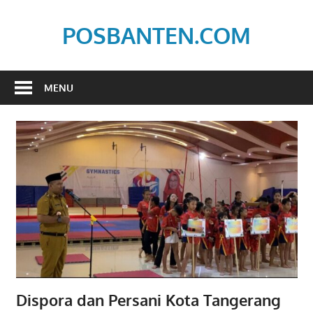
Skip
to
POSBANTEN.COM
content
Mendidik,
Dan
MENU
Menyampaikan
Aspirasi
Rakyat
Dispora dan Persani Kota Tangerang