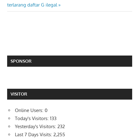
Post:
terlarang daftar G ilegal
SPONSOR
VISITOR
Online Users:
0
Today's Visitors:
133
Yesterday's Visitors:
232
Last 7 Days Visits:
2,255