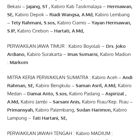
Bekasi
– Jajang
, ST
,
Kabiro Kab Tasikmalaya –
Hermawan
,
SE,
Kabiro Depok
– Riadi Wangsa
,
A.Md
,
Kabiro Lembang
– Tety Rahmani
, S.sos,
Kabiro Ciamis
– Yayan Hermawan
,
S.IP,
Kabiro Cirebon
–
Hartati
,
A.Md
,
PERWAKILAN JAWA TIMUR : Kabiro Boyolali –
Drs.
Joko
Ardiano
,
Kabiro Surakarta –
Imas
Sumarni
,
Kabiro Madiun
:
Markum
MITRA KERJA PERWAKILAN SUMATRA
:
Kabiro Aceh
– Andi
Rahman, SE
,
Kabiro Bengkulu
– Saman Asril
,
A.Md
,
Kabiro
Medan
– Damai Anto
, S.sos,
Kabiro Padang
– Aspirizal
,
A.Md
,
Kabiro Jambi
– Sarsani Anis
,
Kabiro Riau/Kep. Riau
–
Primansyah
,
Kabiro Palembang,
Sudan
Harimun
,
Kabiro
Lampung –
Tati Hartani, SE
,
PERWAKILAN JAWAH TENGAH : Kabiro MADIUM :