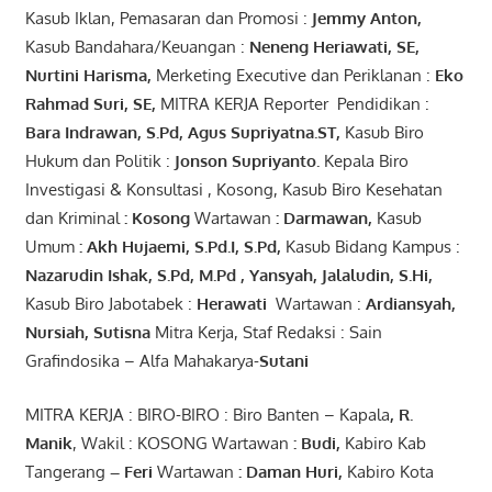
Kasub Iklan, Pemasaran dan Promosi :
Jemmy Anton
,
Kasub Bandahara/Keuangan :
Neneng
Heriawati
, SE,
Nurtini
Harisma
,
Merketing Executive dan Periklanan :
Eko
Rahmad Suri
,
SE,
MITRA KERJA Reporter Pendidikan :
Bara
Indrawan
,
S.Pd
,
Agus
Supriyatna
.
ST
,
Kasub Biro
Hukum dan Politik :
Jonson
S
upriyanto
.
Kepala Biro
Investigasi & Konsultasi , Kosong, Kasub Biro Kesehatan
dan Kriminal
:
Kosong
Wartawan
:
Darmawan
,
Kasub
Umum
:
Akh Hujaemi, S.Pd.I, S.Pd
,
Kasub Bidang Kampus :
Nazarudin
Ishak
,
S.Pd
,
M.Pd
,
Yansyah
,
Jalaludin
,
S.Hi
,
Kasub Biro Jabotabek :
Herawati
Wartawan :
Ardiansyah
,
Nursiah
,
Suti
s
na
Mitra Kerja, Staf Redaksi : Sain
Grafindosika – Alfa Mahakarya-
Sutani
MITRA KERJA : BIRO-BIRO : Biro Banten – Kapala
,
R.
Manik
, Wakil : KOSONG Wartawan
:
Budi
,
Kabiro Kab
Tangerang
–
Feri
Wartawan
:
Daman Huri,
Kabiro Kota