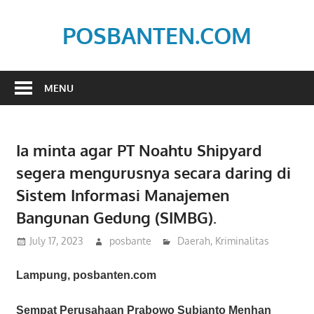
Skip
to
POSBANTEN.COM
content
Mendidik,
Dan
MENU
Menyampaikan
Aspirasi
Rakyat
Ia minta agar PT Noahtu Shipyard
segera mengurusnya secara daring di
Sistem Informasi Manajemen
Bangunan Gedung (SIMBG).
July 17, 2023
posbante
Daerah
,
Kriminalitas
Lampung, posbanten.com
Sempat Perusahaan Prabowo Subianto Menhan