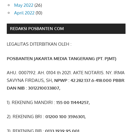
May 2022
(26)
April 2022
(10)
REDAKSI POSBANTEN COM
LEGALITAS DITERBITKAN OLEH :
POSBANTEN JAKARTA MEDIA TANGERANG (PT. PJMT)
AHU. 0007192. AH. 0104 th 2021. AKTE NOTARIS. NY. IRMA
SAVYNA FIRDAUS, SH,
NPW
P
:
4
2.
282
.1
37
.6-418.000
PBBR
DAN NIB
:
3012210033807
,
1). REKENING MANDIRI :
155 00 11444257
,
2). REKENING BRI :
01200 100 3596301
,
3). REKENING BJB :
0133 1939 95 001