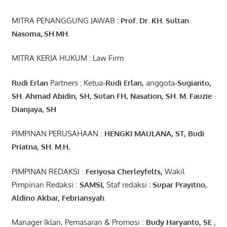
MITRA PENANGGUNG JAWAB :
Prof. Dr. KH. Sultan
Nasoma,.SH.MH.
MITRA KERJA HUKUM
:
Law Firm
Rudi Erlan
Partners
:
Ketua
-Rudi
Erlan
,
anggota
-Sugianto
,
SH. Ahmad
Abidin
, SH,
Sutan
FH,
Nasation
, SH. M.
Fauzie
Dianjaya
, SH
PIMPINAN PERUSAHAAN :
HENGKI MAULANA, ST
, Budi
Pr
iatna
, SH
. M.H
,
PIMPINAN REDAKSI :
Feriyosa Cherleyfelts,
Wakil
Pimpinan Redaksi :
SAMSI,
Staf redaksi
: Supar Prayitno,
Aldino Akbar, Febriansyah
.
Manager Iklan, Pemasaran & Promosi :
Budy Haryanto, SE
,