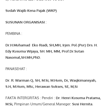
Sudah Wajib Kena Pajak (WKP)
SUSUNAN ORGANISASI :
PEMBINA :
Dr.H.Muhamad
Eko
Riadi
, SH,MH
, Irjen. Pol (Pur) Drs. H.
Edy Kusuma Wijaya, SH. MH,
MM, Prof
.
Dr.Sutan
Nasomal,SH.MH,PhD.
PANASEHAT :
Dr. R. Warman Q, SH, M.Si, M.Hum
,
Dr, Waqkimansyah,
S.H, M.Hum, MSc
,
Herawan Sukses, SE, M,Si
FAKTA INTERGRITAS : Pendiri :
Dr. Henri
Kusuma
Pratama,
M.Si
,
Pimpinan Umum/General Maneger:
Susi
Hernita.