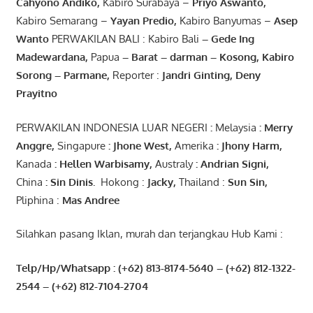
Cahyono
Andiko
,
Kabiro Surabaya –
Priyo
Aswanto
,
Kabiro Semarang –
Yayan
Predio
,
Kabiro Banyumas –
Asep
Wanto
PERWAKILAN BALI : Kabiro Bali
–
Gede
Ing
Madewardana
,
Papua
– Barat –
darman
–
Kosong
,
Kabiro
Sorong
–
Parmane
,
Reporter :
Jandri Ginting, Deny
Prayitno
PERWAKILAN INDONESIA LUAR NEGERI
:
Melaysia
: Merry
Anggre
,
Singapure
:
Jhone
West,
Amerika
:
Jhony
Harm,
Kanada
: Hellen
Warbisamy
,
Australy
:
Andrian
Signi
,
China
: Sin
Dinis
.
Hokong :
Jacky,
Thailand :
Sun Sin,
Pliphina :
Mas Andree
Silahkan pasang Iklan, murah dan terjangkau Hub Kami :
Telp/Hp/Whatsapp : (+62) 813-8174-5640 – (+62) 812-1322-
2544
– (+62) 812-7104-2704