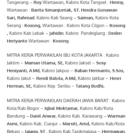
Tangerang
– Roy
Wartawan
,
Kabiro Kota Tangsel :
Henny
,
Wartawan :
Barita Simanjuntak, ST
,
Hendra
Gunawan
Sari
,
Rahmad
.
Kabiro Kab Seang
–
Saiman
,
Kabiro Kota
Serang
:
Kosong
,
Wartawan : Kabiro Kota Cilgon
–
Kosong
,
Kabiro Kab Lebak
–
Jahidin
.
Kabiro Pandeglang
: Deden
Heriyanto
Wartawan :
Kosong
MITRA KERJA PERWAKILAN IBU KOTA JAKARTA : Kabiro
Jaktim –
Maman Utama, SE
,
Kabiro Jaksel –
Susy
Heniyanti, A.Md
,
Kabiro Jakpus –
Baban Hermanto, S.Sos
,
Kabiro Jakut –
Rendi
Balula
,
A.Md
,
Kabiro Jakbar –
Henri
Herman, SE
,
Kabiro Kep. Seribu –
Tatang Budhi
,
MITRA KERJA PERWAKILAN DAERAH JAWA BARAT : Kabiro
Kota/Kab Bogor –
Iqbal
Muktamar
,
Kabiro Kab/Kota.
Bandung
–
Danil Anwar
,
Kabiro Kab. Karawang
–
Warman
Asmi
,
Kabiro Kab. Cianjur
–
Marsiti
,
Amd
,
Kabiro Kab/Kota
Bekasi
– Jajang
, ST
,
Kabiro Kab Tasikmalaya –
Hermawan
,