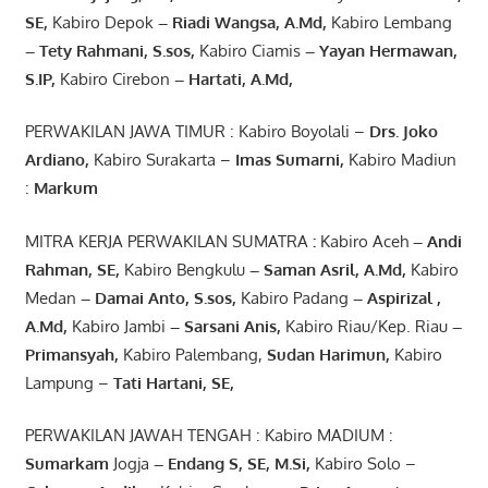
SE,
Kabiro Depok
– Riadi Wangsa
,
A.Md
,
Kabiro Lembang
– Tety Rahmani
, S.sos,
Kabiro Ciamis
– Yayan Hermawan
,
S.IP,
Kabiro Cirebon
–
Hartati
,
A.Md
,
PERWAKILAN JAWA TIMUR : Kabiro Boyolali –
Drs.
Joko
Ardiano
,
Kabiro Surakarta –
Imas
Sumarni
,
Kabiro Madiun
:
Markum
MITRA KERJA PERWAKILAN SUMATRA
:
Kabiro Aceh
– Andi
Rahman, SE
,
Kabiro Bengkulu
– Saman Asril
,
A.Md
,
Kabiro
Medan
– Damai Anto
, S.sos,
Kabiro Padang
– Aspirizal
,
A.Md
,
Kabiro Jambi
– Sarsani Anis
,
Kabiro Riau/Kep. Riau
–
Primansyah
,
Kabiro Palembang,
Sudan
Harimun
,
Kabiro
Lampung –
Tati Hartani, SE
,
PERWAKILAN JAWAH TENGAH : Kabiro MADIUM :
Sumarkam
Jogja
–
Endang
S, SE,
M.Si
,
Kabiro Solo –