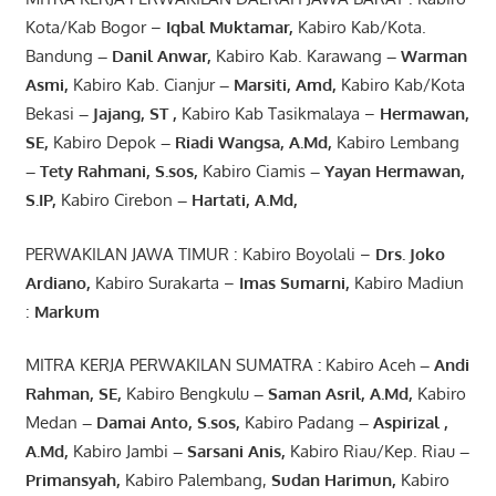
Kota/Kab Bogor –
Iqbal
Muktamar
,
Kabiro Kab/Kota.
Bandung
–
Danil Anwar
,
Kabiro Kab. Karawang
–
Warman
Asmi
,
Kabiro Kab. Cianjur
–
Marsiti
,
Amd
,
Kabiro Kab/Kota
Bekasi
– Jajang
, ST
,
Kabiro Kab Tasikmalaya –
Hermawan
,
SE,
Kabiro Depok
– Riadi Wangsa
,
A.Md
,
Kabiro Lembang
– Tety Rahmani
, S.sos,
Kabiro Ciamis
– Yayan Hermawan
,
S.IP,
Kabiro Cirebon
–
Hartati
,
A.Md
,
PERWAKILAN JAWA TIMUR : Kabiro Boyolali –
Drs.
Joko
Ardiano
,
Kabiro Surakarta –
Imas
Sumarni
,
Kabiro Madiun
:
Markum
MITRA KERJA PERWAKILAN SUMATRA
:
Kabiro Aceh
– Andi
Rahman, SE
,
Kabiro Bengkulu
– Saman Asril
,
A.Md
,
Kabiro
Medan
– Damai Anto
, S.sos,
Kabiro Padang
– Aspirizal
,
A.Md
,
Kabiro Jambi
– Sarsani Anis
,
Kabiro Riau/Kep. Riau
–
Primansyah
,
Kabiro Palembang,
Sudan
Harimun
,
Kabiro