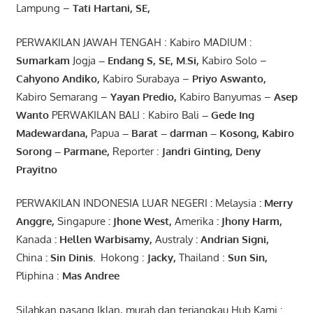
Lampung –
Tati Hartani, SE
,
PERWAKILAN JAWAH TENGAH : Kabiro MADIUM :
Sumarkam
Jogja
–
Endang
S, SE,
M.Si
,
Kabiro Solo –
Cahyono
Andiko
,
Kabiro Surabaya –
Priyo
Aswanto
,
Kabiro Semarang –
Yayan
Predio
,
Kabiro Banyumas –
Asep
Wanto
PERWAKILAN BALI : Kabiro Bali
–
Gede
Ing
Madewardana
,
Papua
– Barat –
darman
–
Kosong
,
Kabiro
Sorong
–
Parmane
,
Reporter :
Jandri Ginting, Deny
Prayitno
PERWAKILAN INDONESIA LUAR NEGERI
:
Melaysia
: Merry
Anggre
,
Singapure
:
Jhone
West,
Amerika
:
Jhony
Harm,
Kanada
: Hellen
Warbisamy
,
Australy
:
Andrian
Signi
,
China
: Sin
Dinis
.
Hokong :
Jacky,
Thailand :
Sun Sin,
Pliphina :
Mas Andree
Silahkan pasang Iklan, murah dan terjangkau Hub Kami :