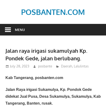
Skip
to
POSBANTEN.COM
content
Mendidik,
Dan
MENU
Menyampaikan
Aspirasi
Rakyat
Jalan raya irigasi sukamulyah Kp.
Pondek Gede, jalan berlubang.
July 28, 2023
posbante
Daerah
,
Lalulintas
Kab Tangerang, posbanten.com
Jalan Raya irigasi Sukamulya, Kp. Pondok Gede
didekat Jual Pusa, Desa Sukamulya, Sukamulya, Kab
Tangerang, Banten, rusak.