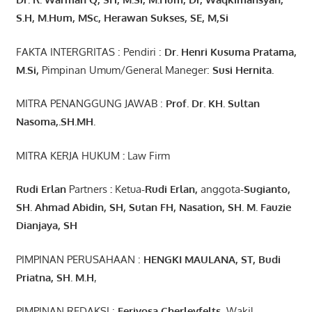
S.H, M.Hum, MSc
,
Herawan Sukses, SE, M,Si
FAKTA INTERGRITAS : Pendiri :
Dr. Henri
Kusuma
Pratama,
M.Si
,
Pimpinan Umum/General Maneger:
Susi
Hernita.
MITRA PENANGGUNG JAWAB :
Prof. Dr. KH. Sultan
Nasoma,.SH.MH.
MITRA KERJA HUKUM
:
Law Firm
Rudi Erlan
Partners
:
Ketua
-Rudi
Erlan
,
anggota
-Sugianto
,
SH. Ahmad
Abidin
, SH,
Sutan
FH,
Nasation
, SH. M.
Fauzie
Dianjaya
, SH
PIMPINAN PERUSAHAAN :
HENGKI MAULANA, ST
, Budi
Pr
iatna
, SH
. M.H
,
PIMPINAN REDAKSI :
Feriyosa Cherleyfelts,
Wakil