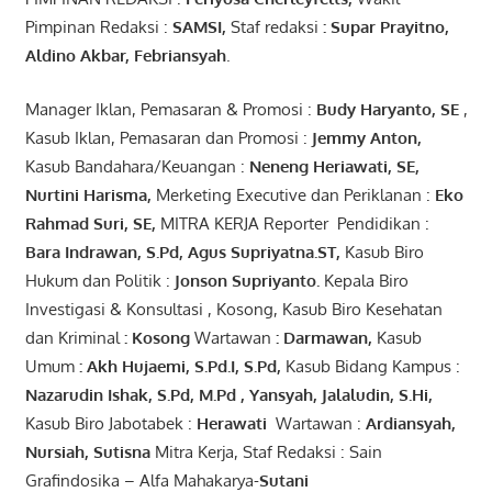
Pimpinan Redaksi :
SAMSI,
Staf redaksi
: Supar Prayitno,
Aldino Akbar, Febriansyah
.
Manager Iklan, Pemasaran & Promosi :
Budy Haryanto, SE
,
Kasub Iklan, Pemasaran dan Promosi :
Jemmy Anton
,
Kasub Bandahara/Keuangan :
Neneng
Heriawati
, SE,
Nurtini
Harisma
,
Merketing Executive dan Periklanan :
Eko
Rahmad Suri
,
SE,
MITRA KERJA Reporter Pendidikan :
Bara
Indrawan
,
S.Pd
,
Agus
Supriyatna
.
ST
,
Kasub Biro
Hukum dan Politik :
Jonson
S
upriyanto
.
Kepala Biro
Investigasi & Konsultasi , Kosong, Kasub Biro Kesehatan
dan Kriminal
:
Kosong
Wartawan
:
Darmawan
,
Kasub
Umum
:
Akh Hujaemi, S.Pd.I, S.Pd
,
Kasub Bidang Kampus :
Nazarudin
Ishak
,
S.Pd
,
M.Pd
,
Yansyah
,
Jalaludin
,
S.Hi
,
Kasub Biro Jabotabek :
Herawati
Wartawan :
Ardiansyah
,
Nursiah
,
Suti
s
na
Mitra Kerja, Staf Redaksi : Sain
Grafindosika – Alfa Mahakarya-
Sutani