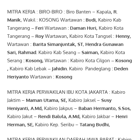
MITRA KERJA : BIRO-BIRO : Biro Banten – Kapala
,
R.
Manik
, Wakil : KOSONG Wartawan
:
Budi
,
Kabiro Kab
Tangerang
–
Feri
Wartawan
:
Daman Huri,
Kabiro Kota
Tangerang
– Roy
Wartawan
,
Kabiro Kota Tangsel :
Henny
,
Wartawan :
Barita Simanjuntak, ST
,
Hendra
Gunawan
Sari
,
Rahmad
.
Kabiro Kab Seang
–
Saiman
,
Kabiro Kota
Serang
:
Kosong
,
Wartawan : Kabiro Kota Cilgon
–
Kosong
,
Kabiro Kab Lebak
–
Jahidin
.
Kabiro Pandeglang
: Deden
Heriyanto
Wartawan :
Kosong
MITRA KERJA PERWAKILAN IBU KOTA JAKARTA : Kabiro
Jaktim –
Maman Utama, SE
,
Kabiro Jaksel –
Susy
Heniyanti, A.Md
,
Kabiro Jakpus –
Baban Hermanto, S.Sos
,
Kabiro Jakut –
Rendi
Balula
,
A.Md
,
Kabiro Jakbar –
Henri
Herman, SE
,
Kabiro Kep. Seribu –
Tatang Budhi
,
MITRA KERJA PERWAKILAN DAERAH JAWA BARAT : Kabiro