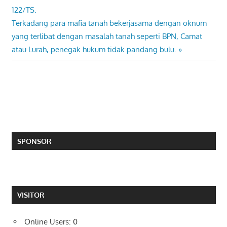
navigation
122/TS.
Next
Terkadang para mafia tanah bekerjasama dengan oknum
Post:
yang terlibat dengan masalah tanah seperti BPN, Camat
atau Lurah, penegak hukum tidak pandang bulu.
SPONSOR
VISITOR
Online Users:
0