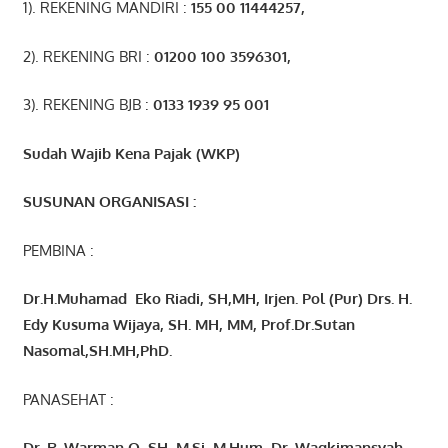
1). REKENING MANDIRI :
155 00 11444257
,
2). REKENING BRI :
01200 100 3596301
,
3). REKENING BJB :
0133 1939 95 001
Sudah Wajib Kena Pajak (WKP)
SUSUNAN ORGANISASI :
PEMBINA :
Dr.H.Muhamad
Eko
Riadi
, SH,MH
, Irjen. Pol (Pur) Drs. H.
Edy Kusuma Wijaya, SH. MH,
MM, Prof
.
Dr.Sutan
Nasomal,SH.MH,PhD.
PANASEHAT :
Dr. R. Warman Q, SH, M.Si, M.Hum
,
Dr, Waqkimansyah,