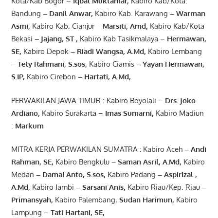
Kota/Kab Bogor –
Iqbal
Muktamar
,
Kabiro Kab/Kota.
Bandung
–
Danil Anwar
,
Kabiro Kab. Karawang
–
Warman
Asmi
,
Kabiro Kab. Cianjur
–
Marsiti
,
Amd
,
Kabiro Kab/Kota
Bekasi
– Jajang
, ST
,
Kabiro Kab Tasikmalaya –
Hermawan
,
SE,
Kabiro Depok
– Riadi Wangsa
,
A.Md
,
Kabiro Lembang
– Tety Rahmani
, S.sos,
Kabiro Ciamis
– Yayan Hermawan
,
S.IP,
Kabiro Cirebon
–
Hartati
,
A.Md
,
PERWAKILAN JAWA TIMUR : Kabiro Boyolali –
Drs.
Joko
Ardiano
,
Kabiro Surakarta –
Imas
Sumarni
,
Kabiro Madiun
:
Markum
MITRA KERJA PERWAKILAN SUMATRA
:
Kabiro Aceh
– Andi
Rahman, SE
,
Kabiro Bengkulu
– Saman Asril
,
A.Md
,
Kabiro
Medan
– Damai Anto
, S.sos,
Kabiro Padang
– Aspirizal
,
A.Md
,
Kabiro Jambi
– Sarsani Anis
,
Kabiro Riau/Kep. Riau
–
Primansyah
,
Kabiro Palembang,
Sudan
Harimun
,
Kabiro
Lampung –
Tati Hartani, SE
,