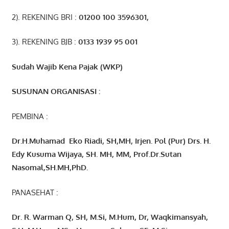
2). REKENING BRI :
01200 100 3596301
,
3). REKENING BJB :
0133 1939 95 001
Sudah Wajib Kena Pajak (WKP)
SUSUNAN ORGANISASI :
PEMBINA :
Dr.H.Muhamad
Eko
Riadi
, SH,MH
, Irjen. Pol (Pur) Drs. H.
Edy Kusuma Wijaya, SH. MH,
MM, Prof
.
Dr.Sutan
Nasomal,SH.MH,PhD.
PANASEHAT :
Dr. R. Warman Q, SH, M.Si, M.Hum
,
Dr, Waqkimansyah,