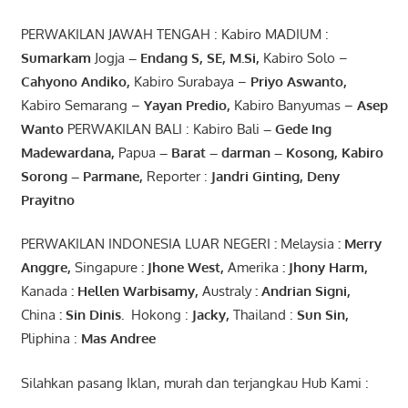
PERWAKILAN JAWAH TENGAH : Kabiro MADIUM :
Sumarkam
Jogja
–
Endang
S, SE,
M.Si
,
Kabiro Solo –
Cahyono
Andiko
,
Kabiro Surabaya –
Priyo
Aswanto
,
Kabiro Semarang –
Yayan
Predio
,
Kabiro Banyumas –
Asep
Wanto
PERWAKILAN BALI : Kabiro Bali
–
Gede
Ing
Madewardana
,
Papua
– Barat –
darman
–
Kosong
,
Kabiro
Sorong
–
Parmane
,
Reporter :
Jandri Ginting, Deny
Prayitno
PERWAKILAN INDONESIA LUAR NEGERI
:
Melaysia
: Merry
Anggre
,
Singapure
:
Jhone
West,
Amerika
:
Jhony
Harm,
Kanada
: Hellen
Warbisamy
,
Australy
:
Andrian
Signi
,
China
: Sin
Dinis
.
Hokong :
Jacky,
Thailand :
Sun Sin,
Pliphina :
Mas Andree
Silahkan pasang Iklan, murah dan terjangkau Hub Kami :