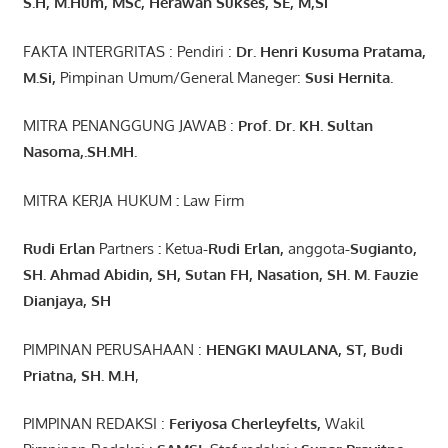
S.H, M.Hum, MSc
,
Herawan Sukses, SE, M,Si
FAKTA INTERGRITAS : Pendiri :
Dr. Henri
Kusuma
Pratama,
M.Si
,
Pimpinan Umum/General Maneger:
Susi
Hernita.
MITRA PENANGGUNG JAWAB :
Prof. Dr. KH. Sultan
Nasoma,.SH.MH.
MITRA KERJA HUKUM
:
Law Firm
Rudi Erlan
Partners
:
Ketua
-Rudi
Erlan
,
anggota
-Sugianto
,
SH. Ahmad
Abidin
, SH,
Sutan
FH,
Nasation
, SH. M.
Fauzie
Dianjaya
, SH
PIMPINAN PERUSAHAAN :
HENGKI MAULANA, ST
, Budi
Pr
iatna
, SH
. M.H
,
PIMPINAN REDAKSI :
Feriyosa Cherleyfelts,
Wakil