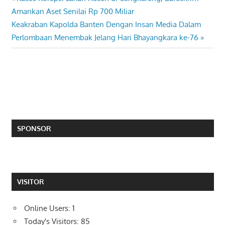
Post
Post:
Amankan Aset Senilai Rp 700 Miliar
navigation
Next
Keakraban Kapolda Banten Dengan Insan Media Dalam
Post:
Perlombaan Menembak Jelang Hari Bhayangkara ke-76
SPONSOR
VISITOR
Online Users:
1
Today's Visitors:
85