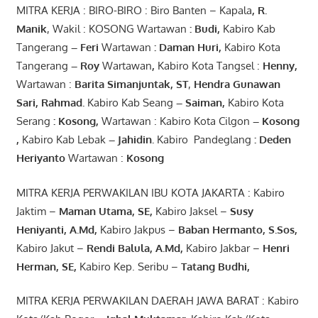
MITRA KERJA : BIRO-BIRO : Biro Banten – Kapala
,
R.
Manik
, Wakil : KOSONG Wartawan
:
Budi
,
Kabiro Kab
Tangerang
–
Feri
Wartawan
:
Daman Huri,
Kabiro Kota
Tangerang
– Roy
Wartawan
,
Kabiro Kota Tangsel :
Henny
,
Wartawan :
Barita Simanjuntak, ST
,
Hendra
Gunawan
Sari
,
Rahmad
.
Kabiro Kab Seang
–
Saiman
,
Kabiro Kota
Serang
:
Kosong
,
Wartawan : Kabiro Kota Cilgon
–
Kosong
,
Kabiro Kab Lebak
–
Jahidin
.
Kabiro Pandeglang
: Deden
Heriyanto
Wartawan :
Kosong
MITRA KERJA PERWAKILAN IBU KOTA JAKARTA : Kabiro
Jaktim –
Maman Utama, SE
,
Kabiro Jaksel –
Susy
Heniyanti, A.Md
,
Kabiro Jakpus –
Baban Hermanto, S.Sos
,
Kabiro Jakut –
Rendi
Balula
,
A.Md
,
Kabiro Jakbar –
Henri
Herman, SE
,
Kabiro Kep. Seribu –
Tatang Budhi
,
MITRA KERJA PERWAKILAN DAERAH JAWA BARAT : Kabiro