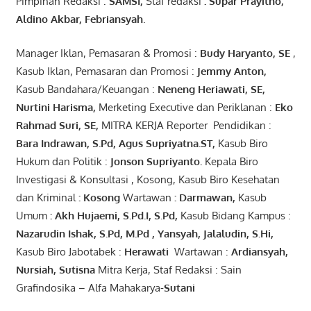
Pimpinan Redaksi :
SAMSI,
Staf redaksi
: Supar Prayitno,
Aldino Akbar, Febriansyah
.
Manager Iklan, Pemasaran & Promosi :
Budy Haryanto, SE
,
Kasub Iklan, Pemasaran dan Promosi :
Jemmy Anton
,
Kasub Bandahara/Keuangan :
Neneng
Heriawati
, SE,
Nurtini
Harisma
,
Merketing Executive dan Periklanan :
Eko
Rahmad Suri
,
SE,
MITRA KERJA Reporter Pendidikan :
Bara
Indrawan
,
S.Pd
,
Agus
Supriyatna
.
ST
,
Kasub Biro
Hukum dan Politik :
Jonson
S
upriyanto
.
Kepala Biro
Investigasi & Konsultasi , Kosong, Kasub Biro Kesehatan
dan Kriminal
:
Kosong
Wartawan
:
Darmawan
,
Kasub
Umum
:
Akh Hujaemi, S.Pd.I, S.Pd
,
Kasub Bidang Kampus :
Nazarudin
Ishak
,
S.Pd
,
M.Pd
,
Yansyah
,
Jalaludin
,
S.Hi
,
Kasub Biro Jabotabek :
Herawati
Wartawan :
Ardiansyah
,
Nursiah
,
Suti
s
na
Mitra Kerja, Staf Redaksi : Sain
Grafindosika – Alfa Mahakarya-
Sutani