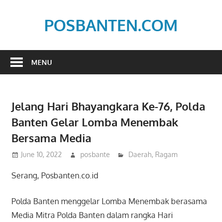
Skip
to
POSBANTEN.COM
content
Mendidik,
Dan
MENU
Menyampaikan
Aspirasi
Rakyat
Jelang Hari Bhayangkara Ke-76, Polda
Banten Gelar Lomba Menembak
Bersama Media
June 10, 2022
posbante
Daerah
,
Ragam
Serang, Posbanten.co.id
Polda Banten menggelar Lomba Menembak berasama
Media Mitra Polda Banten dalam rangka Hari