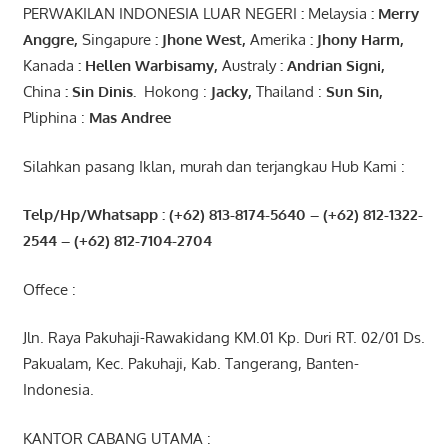
PERWAKILAN INDONESIA LUAR NEGERI
:
Melaysia
: Merry
Anggre
,
Singapure
:
Jhone
West,
Amerika
:
Jhony
Harm,
Kanada
: Hellen
Warbisamy
,
Australy
:
Andrian
Signi
,
China
: Sin
Dinis
.
Hokong :
Jacky,
Thailand :
Sun Sin,
Pliphina :
Mas Andree
Silahkan pasang Iklan, murah dan terjangkau Hub Kami :
Telp/Hp/Whatsapp : (+62) 813-8174-5640 – (+62) 812-1322-
2544
– (+62) 812-7104-2704
Offece :
Jln. Raya Pakuhaji-Rawakidang KM.01 Kp. Duri RT. 02/01 Ds.
Pakualam, Kec. Pakuhaji, Kab. Tangerang, Banten-
Indonesia.
KANTOR CABANG UTAMA :