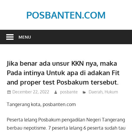
Skip
to
POSBANTEN.COM
content
Mendidik,
Dan
MENU
Menyampaikan
Aspirasi
Rakyat
Jika benar ada unsur KKN nya, maka
Pada intinya Untuk apa di adakan Fit
and proper test Posbakum tersebut.
December 22, 2022
posbante
Daerah
,
Hukum
Tangerang kota, posbanten.com
Peserta lelang Posbakum pengadilan Negeri Tangerang
berbau nepotisme. 7 peserta lelang 6 peserta sudah tau