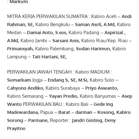
:
Markum
MITRA KERJA PERWAKILAN SUMATRA
:
Kabiro Aceh
– Andi
Rahman, SE
,
Kabiro Bengkulu
– Saman Asril
,
A.Md
,
Kabiro
Medan
– Damai Anto
, S.sos,
Kabiro Padang
– Aspirizal
,
A.Md
,
Kabiro Jambi
– Sarsani Anis
,
Kabiro Riau/Kep. Riau
–
Primansyah
,
Kabiro Palembang,
Sudan
Harimun
,
Kabiro
Lampung –
Tati Hartani, SE
,
PERWAKILAN JAWAH TENGAH : Kabiro MADIUM :
Sumarkam
Jogja
–
Endang
S, SE,
M.Si
,
Kabiro Solo –
Cahyono
Andiko
,
Kabiro Surabaya –
Priyo
Aswanto
,
Kabiro Semarang –
Yayan
Predio
,
Kabiro Banyumas –
Asep
Wanto
PERWAKILAN BALI : Kabiro Bali
–
Gede
Ing
Madewardana
,
Papua
– Barat –
darman
–
Kosong
,
Kabiro
Sorong
–
Parmane
,
Reporter :
Jandri Ginting, Deny
Prayitno