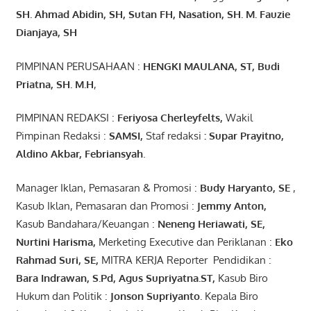
SH. Ahmad
Abidin
, SH,
Sutan
FH,
Nasation
, SH. M.
Fauzie
Dianjaya
, SH
PIMPINAN PERUSAHAAN :
HENGKI MAULANA, ST
, Budi
Pr
iatna
, SH
. M.H
,
PIMPINAN REDAKSI :
Feriyosa Cherleyfelts,
Wakil
Pimpinan Redaksi :
SAMSI,
Staf redaksi
: Supar Prayitno,
Aldino Akbar, Febriansyah
.
Manager Iklan, Pemasaran & Promosi :
Budy Haryanto, SE
,
Kasub Iklan, Pemasaran dan Promosi :
Jemmy Anton
,
Kasub Bandahara/Keuangan :
Neneng
Heriawati
, SE,
Nurtini
Harisma
,
Merketing Executive dan Periklanan :
Eko
Rahmad Suri
,
SE,
MITRA KERJA Reporter Pendidikan :
Bara
Indrawan
,
S.Pd
,
Agus
Supriyatna
.
ST
,
Kasub Biro
Hukum dan Politik :
Jonson
S
upriyanto
.
Kepala Biro