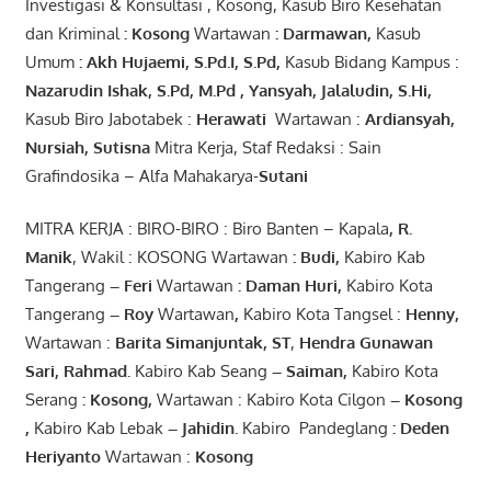
Investigasi & Konsultasi , Kosong, Kasub Biro Kesehatan
dan Kriminal
:
Kosong
Wartawan
:
Darmawan
,
Kasub
Umum
:
Akh Hujaemi, S.Pd.I, S.Pd
,
Kasub Bidang Kampus :
Nazarudin
Ishak
,
S.Pd
,
M.Pd
,
Yansyah
,
Jalaludin
,
S.Hi
,
Kasub Biro Jabotabek :
Herawati
Wartawan :
Ardiansyah
,
Nursiah
,
Suti
s
na
Mitra Kerja, Staf Redaksi : Sain
Grafindosika – Alfa Mahakarya-
Sutani
MITRA KERJA : BIRO-BIRO : Biro Banten – Kapala
,
R.
Manik
, Wakil : KOSONG Wartawan
:
Budi
,
Kabiro Kab
Tangerang
–
Feri
Wartawan
:
Daman Huri,
Kabiro Kota
Tangerang
– Roy
Wartawan
,
Kabiro Kota Tangsel :
Henny
,
Wartawan :
Barita Simanjuntak, ST
,
Hendra
Gunawan
Sari
,
Rahmad
.
Kabiro Kab Seang
–
Saiman
,
Kabiro Kota
Serang
:
Kosong
,
Wartawan : Kabiro Kota Cilgon
–
Kosong
,
Kabiro Kab Lebak
–
Jahidin
.
Kabiro Pandeglang
: Deden
Heriyanto
Wartawan :
Kosong