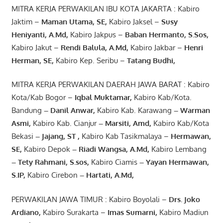
MITRA KERJA PERWAKILAN IBU KOTA JAKARTA : Kabiro
Jaktim –
Maman Utama, SE
,
Kabiro Jaksel –
Susy
Heniyanti, A.Md
,
Kabiro Jakpus –
Baban Hermanto, S.Sos
,
Kabiro Jakut –
Rendi
Balula
,
A.Md
,
Kabiro Jakbar –
Henri
Herman, SE
,
Kabiro Kep. Seribu –
Tatang Budhi
,
MITRA KERJA PERWAKILAN DAERAH JAWA BARAT : Kabiro
Kota/Kab Bogor –
Iqbal
Muktamar
,
Kabiro Kab/Kota.
Bandung
–
Danil Anwar
,
Kabiro Kab. Karawang
–
Warman
Asmi
,
Kabiro Kab. Cianjur
–
Marsiti
,
Amd
,
Kabiro Kab/Kota
Bekasi
– Jajang
, ST
,
Kabiro Kab Tasikmalaya –
Hermawan
,
SE,
Kabiro Depok
– Riadi Wangsa
,
A.Md
,
Kabiro Lembang
– Tety Rahmani
, S.sos,
Kabiro Ciamis
– Yayan Hermawan
,
S.IP,
Kabiro Cirebon
–
Hartati
,
A.Md
,
PERWAKILAN JAWA TIMUR : Kabiro Boyolali –
Drs.
Joko
Ardiano
,
Kabiro Surakarta –
Imas
Sumarni
,
Kabiro Madiun