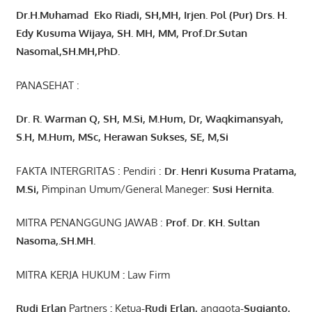
Dr.H.Muhamad
Eko
Riadi
, SH,MH
, Irjen. Pol (Pur) Drs. H.
Edy Kusuma Wijaya, SH. MH,
MM, Prof
.
Dr.Sutan
Nasomal,SH.MH,PhD.
PANASEHAT :
Dr. R. Warman Q, SH, M.Si, M.Hum
,
Dr, Waqkimansyah,
S.H, M.Hum, MSc
,
Herawan Sukses, SE, M,Si
FAKTA INTERGRITAS : Pendiri :
Dr. Henri
Kusuma
Pratama,
M.Si
,
Pimpinan Umum/General Maneger:
Susi
Hernita.
MITRA PENANGGUNG JAWAB :
Prof. Dr. KH. Sultan
Nasoma,.SH.MH.
MITRA KERJA HUKUM
:
Law Firm
Rudi Erlan
Partners
:
Ketua
-Rudi
Erlan
,
anggota
-Sugianto
,