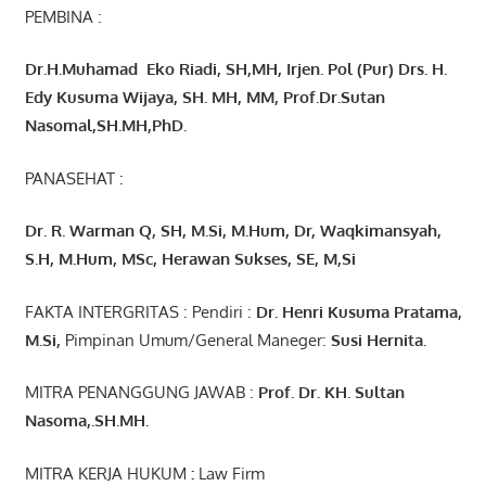
PEMBINA :
Dr.H.Muhamad
Eko
Riadi
, SH,MH
, Irjen. Pol (Pur) Drs. H.
Edy Kusuma Wijaya, SH. MH,
MM, Prof
.
Dr.Sutan
Nasomal,SH.MH,PhD.
PANASEHAT :
Dr. R. Warman Q, SH, M.Si, M.Hum
,
Dr, Waqkimansyah,
S.H, M.Hum, MSc
,
Herawan Sukses, SE, M,Si
FAKTA INTERGRITAS : Pendiri :
Dr. Henri
Kusuma
Pratama,
M.Si
,
Pimpinan Umum/General Maneger:
Susi
Hernita.
MITRA PENANGGUNG JAWAB :
Prof. Dr. KH. Sultan
Nasoma,.SH.MH.
MITRA KERJA HUKUM
:
Law Firm