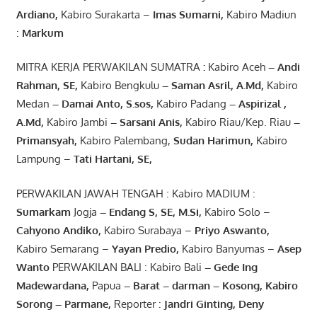
Ardiano
,
Kabiro Surakarta –
Imas
Sumarni
,
Kabiro Madiun
:
Markum
MITRA KERJA PERWAKILAN SUMATRA
:
Kabiro Aceh
– Andi
Rahman, SE
,
Kabiro Bengkulu
– Saman Asril
,
A.Md
,
Kabiro
Medan
– Damai Anto
, S.sos,
Kabiro Padang
– Aspirizal
,
A.Md
,
Kabiro Jambi
– Sarsani Anis
,
Kabiro Riau/Kep. Riau
–
Primansyah
,
Kabiro Palembang,
Sudan
Harimun
,
Kabiro
Lampung –
Tati Hartani, SE
,
PERWAKILAN JAWAH TENGAH : Kabiro MADIUM :
Sumarkam
Jogja
–
Endang
S, SE,
M.Si
,
Kabiro Solo –
Cahyono
Andiko
,
Kabiro Surabaya –
Priyo
Aswanto
,
Kabiro Semarang –
Yayan
Predio
,
Kabiro Banyumas –
Asep
Wanto
PERWAKILAN BALI : Kabiro Bali
–
Gede
Ing
Madewardana
,
Papua
– Barat –
darman
–
Kosong
,
Kabiro
Sorong
–
Parmane
,
Reporter :
Jandri Ginting, Deny