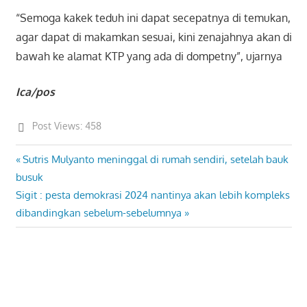
“Semoga kakek teduh ini dapat secepatnya di temukan,
agar dapat di makamkan sesuai, kini zenajahnya akan di
bawah ke alamat KTP yang ada di dompetny”, ujarnya
Ica/pos
Post Views:
458
Previous
Sutris Mulyanto meninggal di rumah sendiri, setelah bauk
Post
Post:
busuk
navigation
Next
Sigit : pesta demokrasi 2024 nantinya akan lebih kompleks
Post:
dibandingkan sebelum-sebelumnya