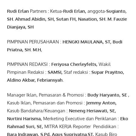
Rudi Erlan
Partners
:
Ketua
-Rudi
Erlan
,
anggota
-Sugianto
,
SH. Ahmad
Abidin
, SH,
Sutan
FH,
Nasation
, SH. M.
Fauzie
Dianjaya
, SH
PIMPINAN PERUSAHAAN :
HENGKI MAULANA, ST
, Budi
Pr
iatna
, SH
. M.H
,
PIMPINAN REDAKSI :
Feriyosa Cherleyfelts,
Wakil
Pimpinan Redaksi :
SAMSI,
Staf redaksi
: Supar Prayitno,
Aldino Akbar, Febriansyah
.
Manager Iklan, Pemasaran & Promosi :
Budy Haryanto, SE
,
Kasub Iklan, Pemasaran dan Promosi :
Jemmy Anton
,
Kasub Bandahara/Keuangan :
Neneng
Heriawati
, SE,
Nurtini
Harisma
,
Merketing Executive dan Periklanan :
Eko
Rahmad Suri
,
SE,
MITRA KERJA Reporter Pendidikan :
Bara
Indrawan
,
S.Pd
,
Agus
Supriyatna
.
ST
,
Kasub Biro