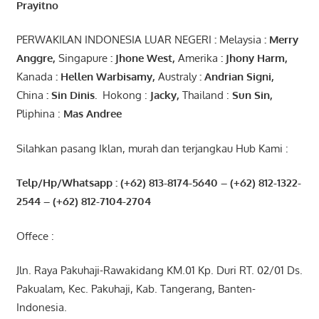
Prayitno
PERWAKILAN INDONESIA LUAR NEGERI
:
Melaysia
: Merry
Anggre
,
Singapure
:
Jhone
West,
Amerika
:
Jhony
Harm,
Kanada
: Hellen
Warbisamy
,
Australy
:
Andrian
Signi
,
China
: Sin
Dinis
.
Hokong :
Jacky,
Thailand :
Sun Sin,
Pliphina :
Mas Andree
Silahkan pasang Iklan, murah dan terjangkau Hub Kami :
Telp/Hp/Whatsapp : (+62) 813-8174-5640 – (+62) 812-1322-
2544
– (+62) 812-7104-2704
Offece :
Jln. Raya Pakuhaji-Rawakidang KM.01 Kp. Duri RT. 02/01 Ds.
Pakualam, Kec. Pakuhaji, Kab. Tangerang, Banten-
Indonesia.