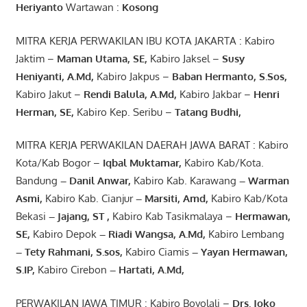
Heriyanto
Wartawan :
Kosong
MITRA KERJA PERWAKILAN IBU KOTA JAKARTA : Kabiro
Jaktim –
Maman Utama, SE
,
Kabiro Jaksel –
Susy
Heniyanti, A.Md
,
Kabiro Jakpus –
Baban Hermanto, S.Sos
,
Kabiro Jakut –
Rendi
Balula
,
A.Md
,
Kabiro Jakbar –
Henri
Herman, SE
,
Kabiro Kep. Seribu –
Tatang Budhi
,
MITRA KERJA PERWAKILAN DAERAH JAWA BARAT : Kabiro
Kota/Kab Bogor –
Iqbal
Muktamar
,
Kabiro Kab/Kota.
Bandung
–
Danil Anwar
,
Kabiro Kab. Karawang
–
Warman
Asmi
,
Kabiro Kab. Cianjur
–
Marsiti
,
Amd
,
Kabiro Kab/Kota
Bekasi
– Jajang
, ST
,
Kabiro Kab Tasikmalaya –
Hermawan
,
SE,
Kabiro Depok
– Riadi Wangsa
,
A.Md
,
Kabiro Lembang
– Tety Rahmani
, S.sos,
Kabiro Ciamis
– Yayan Hermawan
,
S.IP,
Kabiro Cirebon
–
Hartati
,
A.Md
,
PERWAKILAN JAWA TIMUR : Kabiro Boyolali –
Drs.
Joko