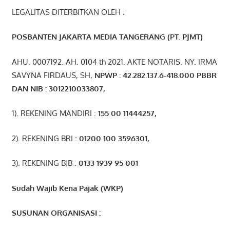
LEGALITAS DITERBITKAN OLEH :
POSBANTEN JAKARTA MEDIA TANGERANG (PT. PJMT)
AHU. 0007192. AH. 0104 th 2021. AKTE NOTARIS. NY. IRMA
SAVYNA FIRDAUS, SH,
NPW
P
:
4
2.
282
.1
37
.6-418.000
PBBR
DAN NIB
:
3012210033807
,
1). REKENING MANDIRI :
155 00 11444257
,
2). REKENING BRI :
01200 100 3596301
,
3). REKENING BJB :
0133 1939 95 001
Sudah Wajib Kena Pajak (WKP)
SUSUNAN ORGANISASI :