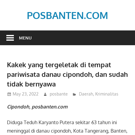
Skip
to
POSBANTEN.COM
content
Mendidik,
Dan
MENU
Menyampaikan
Aspirasi
Rakyat
Kakek yang tergeletak di tempat
pariwisata danau cipondoh, dan sudah
tidak bernyawa
May 23, 2022
posbante
Daerah
,
Kriminalitas
Cipondoh, posbanten.com
Diduga Teduh Karyanto Putera sekitar 63 tahun ini
meninggal di danau cipondoh, Kota Tangerang, Banten,