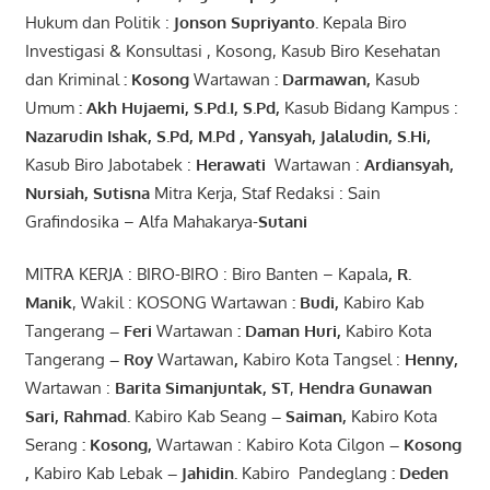
Hukum dan Politik :
Jonson
S
upriyanto
.
Kepala Biro
Investigasi & Konsultasi , Kosong, Kasub Biro Kesehatan
dan Kriminal
:
Kosong
Wartawan
:
Darmawan
,
Kasub
Umum
:
Akh Hujaemi, S.Pd.I, S.Pd
,
Kasub Bidang Kampus :
Nazarudin
Ishak
,
S.Pd
,
M.Pd
,
Yansyah
,
Jalaludin
,
S.Hi
,
Kasub Biro Jabotabek :
Herawati
Wartawan :
Ardiansyah
,
Nursiah
,
Suti
s
na
Mitra Kerja, Staf Redaksi : Sain
Grafindosika – Alfa Mahakarya-
Sutani
MITRA KERJA : BIRO-BIRO : Biro Banten – Kapala
,
R.
Manik
, Wakil : KOSONG Wartawan
:
Budi
,
Kabiro Kab
Tangerang
–
Feri
Wartawan
:
Daman Huri,
Kabiro Kota
Tangerang
– Roy
Wartawan
,
Kabiro Kota Tangsel :
Henny
,
Wartawan :
Barita Simanjuntak, ST
,
Hendra
Gunawan
Sari
,
Rahmad
.
Kabiro Kab Seang
–
Saiman
,
Kabiro Kota
Serang
:
Kosong
,
Wartawan : Kabiro Kota Cilgon
–
Kosong
,
Kabiro Kab Lebak
–
Jahidin
.
Kabiro Pandeglang
: Deden