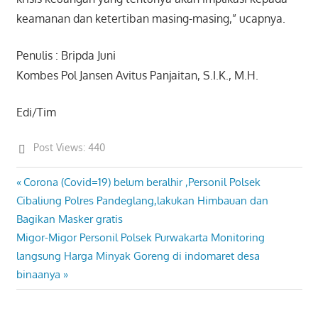
keamanan dan ketertiban masing-masing,” ucapnya.
Penulis : Bripda Juni
Kombes Pol Jansen Avitus Panjaitan, S.I.K., M.H.
Edi/Tim
Post Views:
440
Previous
Corona (Covid=19) belum beralhir ,Personil Polsek
Post
Post:
Cibaliung Polres Pandeglang,lakukan Himbauan dan
navigation
Bagikan Masker gratis
Next
Migor-Migor Personil Polsek Purwakarta Monitoring
Post:
langsung Harga Minyak Goreng di indomaret desa
binaanya