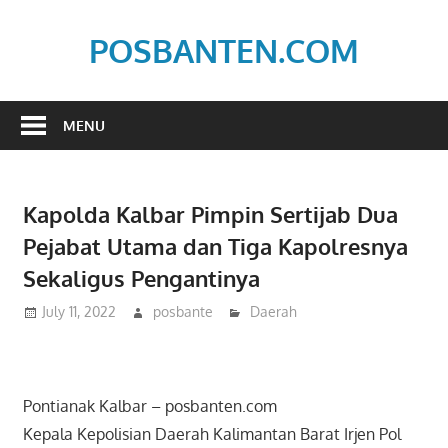
Skip
to
POSBANTEN.COM
content
Mendidik,
Dan
MENU
Menyampaikan
Aspirasi
Rakyat
Kapolda Kalbar Pimpin Sertijab Dua
Pejabat Utama dan Tiga Kapolresnya
Sekaligus Pengantinya
July 11, 2022
posbante
Daerah
Pontianak Kalbar – posbanten.com
Kepala Kepolisian Daerah Kalimantan Barat Irjen Pol