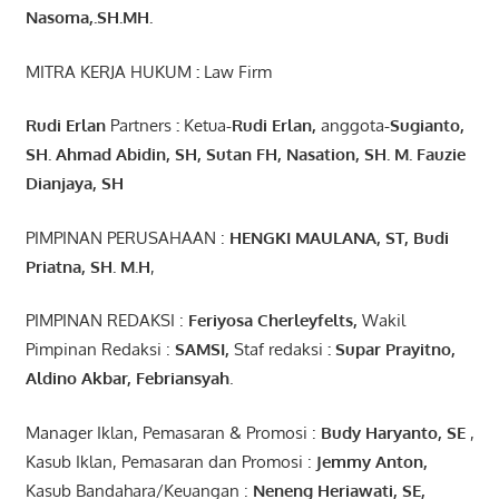
Nasoma,.SH.MH.
MITRA KERJA HUKUM
:
Law Firm
Rudi Erlan
Partners
:
Ketua
-Rudi
Erlan
,
anggota
-Sugianto
,
SH. Ahmad
Abidin
, SH,
Sutan
FH,
Nasation
, SH. M.
Fauzie
Dianjaya
, SH
PIMPINAN PERUSAHAAN :
HENGKI MAULANA, ST
, Budi
Pr
iatna
, SH
. M.H
,
PIMPINAN REDAKSI :
Feriyosa Cherleyfelts,
Wakil
Pimpinan Redaksi :
SAMSI,
Staf redaksi
: Supar Prayitno,
Aldino Akbar, Febriansyah
.
Manager Iklan, Pemasaran & Promosi :
Budy Haryanto, SE
,
Kasub Iklan, Pemasaran dan Promosi :
Jemmy Anton
,
Kasub Bandahara/Keuangan :
Neneng
Heriawati
, SE,