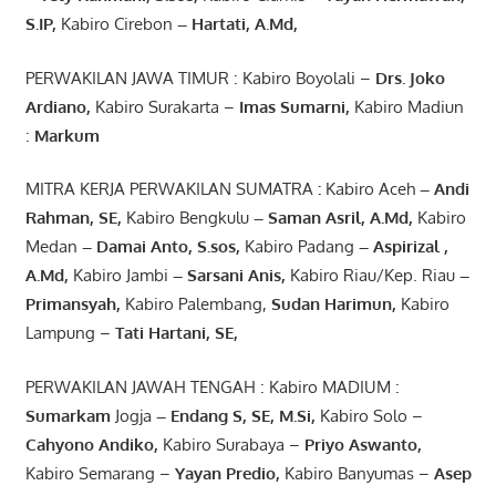
S.IP,
Kabiro Cirebon
–
Hartati
,
A.Md
,
PERWAKILAN JAWA TIMUR : Kabiro Boyolali –
Drs.
Joko
Ardiano
,
Kabiro Surakarta –
Imas
Sumarni
,
Kabiro Madiun
:
Markum
MITRA KERJA PERWAKILAN SUMATRA
:
Kabiro Aceh
– Andi
Rahman, SE
,
Kabiro Bengkulu
– Saman Asril
,
A.Md
,
Kabiro
Medan
– Damai Anto
, S.sos,
Kabiro Padang
– Aspirizal
,
A.Md
,
Kabiro Jambi
– Sarsani Anis
,
Kabiro Riau/Kep. Riau
–
Primansyah
,
Kabiro Palembang,
Sudan
Harimun
,
Kabiro
Lampung –
Tati Hartani, SE
,
PERWAKILAN JAWAH TENGAH : Kabiro MADIUM :
Sumarkam
Jogja
–
Endang
S, SE,
M.Si
,
Kabiro Solo –
Cahyono
Andiko
,
Kabiro Surabaya –
Priyo
Aswanto
,
Kabiro Semarang –
Yayan
Predio
,
Kabiro Banyumas –
Asep