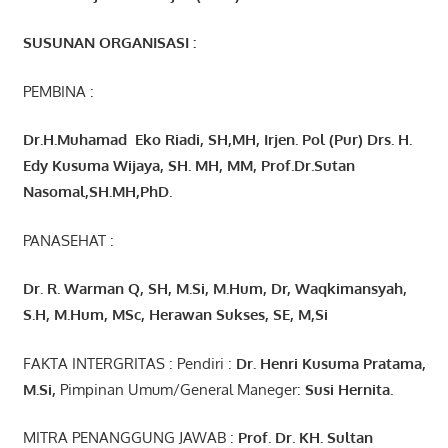
SUSUNAN ORGANISASI :
PEMBINA :
Dr.H.Muhamad
Eko
Riadi
, SH,MH
, Irjen. Pol (Pur) Drs. H.
Edy Kusuma Wijaya, SH. MH,
MM, Prof
.
Dr.Sutan
Nasomal,SH.MH,PhD.
PANASEHAT :
Dr. R. Warman Q, SH, M.Si, M.Hum
,
Dr, Waqkimansyah,
S.H, M.Hum, MSc
,
Herawan Sukses, SE, M,Si
FAKTA INTERGRITAS : Pendiri :
Dr. Henri
Kusuma
Pratama,
M.Si
,
Pimpinan Umum/General Maneger:
Susi
Hernita.
MITRA PENANGGUNG JAWAB :
Prof. Dr. KH. Sultan