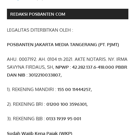
REDAKSI POSBANTEN COM
LEGALITAS DITERBITKAN OLEH :
POSBANTEN JAKARTA MEDIA TANGERANG (PT. PJMT)
AHU. 0007192. AH. 0104 th 2021. AKTE NOTARIS. NY. IRMA
SAVYNA FIRDAUS, SH,
NPW
P
:
4
2.
282
.1
37
.6-418.000
PBBR
DAN NIB
:
3012210033807
,
1). REKENING MANDIRI :
155 00 11444257
,
2). REKENING BRI :
01200 100 3596301
,
3). REKENING BJB :
0133 1939 95 001
Sudah Wajib Kena Pajak (WKP)