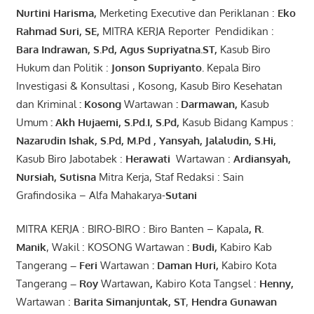
Nurtini
Harisma
,
Merketing Executive dan Periklanan :
Eko
Rahmad Suri
,
SE,
MITRA KERJA Reporter Pendidikan :
Bara
Indrawan
,
S.Pd
,
Agus
Supriyatna
.
ST
,
Kasub Biro
Hukum dan Politik :
Jonson
S
upriyanto
.
Kepala Biro
Investigasi & Konsultasi , Kosong, Kasub Biro Kesehatan
dan Kriminal
:
Kosong
Wartawan
:
Darmawan
,
Kasub
Umum
:
Akh Hujaemi, S.Pd.I, S.Pd
,
Kasub Bidang Kampus :
Nazarudin
Ishak
,
S.Pd
,
M.Pd
,
Yansyah
,
Jalaludin
,
S.Hi
,
Kasub Biro Jabotabek :
Herawati
Wartawan :
Ardiansyah
,
Nursiah
,
Suti
s
na
Mitra Kerja, Staf Redaksi : Sain
Grafindosika – Alfa Mahakarya-
Sutani
MITRA KERJA : BIRO-BIRO : Biro Banten – Kapala
,
R.
Manik
, Wakil : KOSONG Wartawan
:
Budi
,
Kabiro Kab
Tangerang
–
Feri
Wartawan
:
Daman Huri,
Kabiro Kota
Tangerang
– Roy
Wartawan
,
Kabiro Kota Tangsel :
Henny
,
Wartawan :
Barita Simanjuntak, ST
,
Hendra
Gunawan