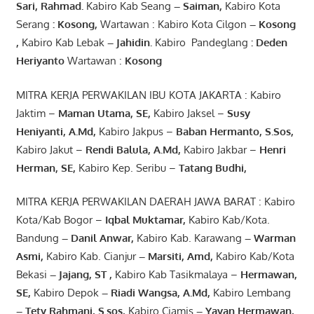
Sari
,
Rahmad
.
Kabiro Kab Seang
–
Saiman
,
Kabiro Kota
Serang
:
Kosong
,
Wartawan : Kabiro Kota Cilgon
–
Kosong
,
Kabiro Kab Lebak
–
Jahidin
.
Kabiro Pandeglang
: Deden
Heriyanto
Wartawan :
Kosong
MITRA KERJA PERWAKILAN IBU KOTA JAKARTA : Kabiro
Jaktim –
Maman Utama, SE
,
Kabiro Jaksel –
Susy
Heniyanti, A.Md
,
Kabiro Jakpus –
Baban Hermanto, S.Sos
,
Kabiro Jakut –
Rendi
Balula
,
A.Md
,
Kabiro Jakbar –
Henri
Herman, SE
,
Kabiro Kep. Seribu –
Tatang Budhi
,
MITRA KERJA PERWAKILAN DAERAH JAWA BARAT : Kabiro
Kota/Kab Bogor –
Iqbal
Muktamar
,
Kabiro Kab/Kota.
Bandung
–
Danil Anwar
,
Kabiro Kab. Karawang
–
Warman
Asmi
,
Kabiro Kab. Cianjur
–
Marsiti
,
Amd
,
Kabiro Kab/Kota
Bekasi
– Jajang
, ST
,
Kabiro Kab Tasikmalaya –
Hermawan
,
SE,
Kabiro Depok
– Riadi Wangsa
,
A.Md
,
Kabiro Lembang
– Tety Rahmani
, S.sos,
Kabiro Ciamis
– Yayan Hermawan
,