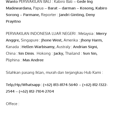
Wanto
PERWAKILAN BALI : Kabiro Bali
–
Gede
Ing
Madewardana
,
Papua
– Barat –
darman
–
Kosong
,
Kabiro
Sorong
–
Parmane
,
Reporter :
Jandri Ginting, Deny
Prayitno
PERWAKILAN INDONESIA LUAR NEGERI
:
Melaysia
: Merry
Anggre
,
Singapure
:
Jhone
West,
Amerika
:
Jhony
Harm,
Kanada
: Hellen
Warbisamy
,
Australy
:
Andrian
Signi
,
China
: Sin
Dinis
.
Hokong :
Jacky,
Thailand :
Sun Sin,
Pliphina :
Mas Andree
Silahkan pasang Iklan, murah dan terjangkau Hub Kami :
Telp/Hp/Whatsapp : (+62) 813-8174-5640 – (+62) 812-1322-
2544
– (+62) 812-7104-2704
Offece :