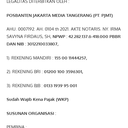
LEGALITAS DITERBITKAN OLEH :
POSBANTEN JAKARTA MEDIA TANGERANG (PT. PJMT)
AHU. 0007192. AH. 0104 th 2021. AKTE NOTARIS. NY. IRMA
SAVYNA FIRDAUS, SH,
NPW
P
:
4
2.
282
.1
37
.6-418.000
PBBR
DAN NIB
:
3012210033807
,
1). REKENING MANDIRI :
155 00 11444257
,
2). REKENING BRI :
01200 100 3596301
,
3). REKENING BJB :
0133 1939 95 001
Sudah Wajib Kena Pajak (WKP)
SUSUNAN ORGANISASI :
PEMBINA :