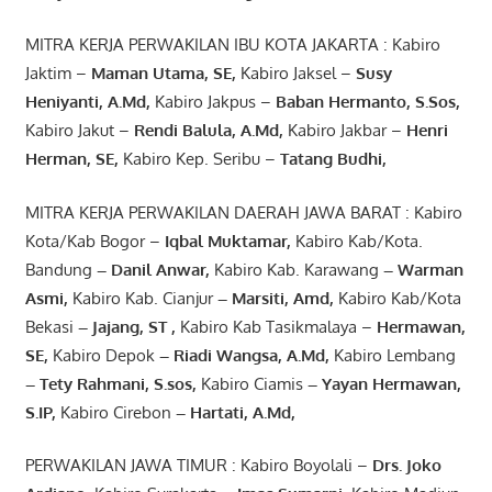
MITRA KERJA PERWAKILAN IBU KOTA JAKARTA : Kabiro
Jaktim –
Maman Utama, SE
,
Kabiro Jaksel –
Susy
Heniyanti, A.Md
,
Kabiro Jakpus –
Baban Hermanto, S.Sos
,
Kabiro Jakut –
Rendi
Balula
,
A.Md
,
Kabiro Jakbar –
Henri
Herman, SE
,
Kabiro Kep. Seribu –
Tatang Budhi
,
MITRA KERJA PERWAKILAN DAERAH JAWA BARAT : Kabiro
Kota/Kab Bogor –
Iqbal
Muktamar
,
Kabiro Kab/Kota.
Bandung
–
Danil Anwar
,
Kabiro Kab. Karawang
–
Warman
Asmi
,
Kabiro Kab. Cianjur
–
Marsiti
,
Amd
,
Kabiro Kab/Kota
Bekasi
– Jajang
, ST
,
Kabiro Kab Tasikmalaya –
Hermawan
,
SE,
Kabiro Depok
– Riadi Wangsa
,
A.Md
,
Kabiro Lembang
– Tety Rahmani
, S.sos,
Kabiro Ciamis
– Yayan Hermawan
,
S.IP,
Kabiro Cirebon
–
Hartati
,
A.Md
,
PERWAKILAN JAWA TIMUR : Kabiro Boyolali –
Drs.
Joko