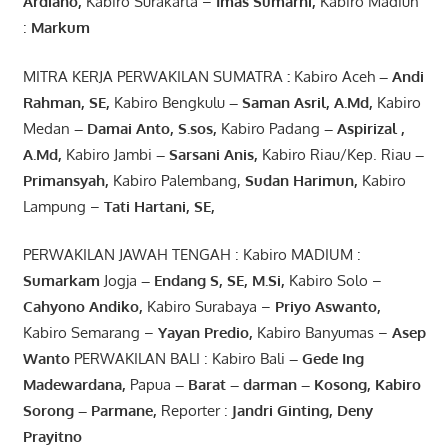
Ardiano
,
Kabiro Surakarta –
Imas
Sumarni
,
Kabiro Madiun
:
Markum
MITRA KERJA PERWAKILAN SUMATRA
:
Kabiro Aceh
– Andi
Rahman, SE
,
Kabiro Bengkulu
– Saman Asril
,
A.Md
,
Kabiro
Medan
– Damai Anto
, S.sos,
Kabiro Padang
– Aspirizal
,
A.Md
,
Kabiro Jambi
– Sarsani Anis
,
Kabiro Riau/Kep. Riau
–
Primansyah
,
Kabiro Palembang,
Sudan
Harimun
,
Kabiro
Lampung –
Tati Hartani, SE
,
PERWAKILAN JAWAH TENGAH : Kabiro MADIUM :
Sumarkam
Jogja
–
Endang
S, SE,
M.Si
,
Kabiro Solo –
Cahyono
Andiko
,
Kabiro Surabaya –
Priyo
Aswanto
,
Kabiro Semarang –
Yayan
Predio
,
Kabiro Banyumas –
Asep
Wanto
PERWAKILAN BALI : Kabiro Bali
–
Gede
Ing
Madewardana
,
Papua
– Barat –
darman
–
Kosong
,
Kabiro
Sorong
–
Parmane
,
Reporter :
Jandri Ginting, Deny
Prayitno