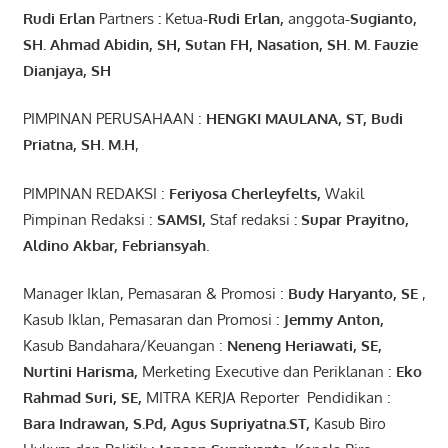
Rudi Erlan
Partners
:
Ketua
-Rudi
Erlan
,
anggota
-Sugianto
,
SH. Ahmad
Abidin
, SH,
Sutan
FH,
Nasation
, SH. M.
Fauzie
Dianjaya
, SH
PIMPINAN PERUSAHAAN :
HENGKI MAULANA, ST
, Budi
Pr
iatna
, SH
. M.H
,
PIMPINAN REDAKSI :
Feriyosa Cherleyfelts,
Wakil
Pimpinan Redaksi :
SAMSI,
Staf redaksi
: Supar Prayitno,
Aldino Akbar, Febriansyah
.
Manager Iklan, Pemasaran & Promosi :
Budy Haryanto, SE
,
Kasub Iklan, Pemasaran dan Promosi :
Jemmy Anton
,
Kasub Bandahara/Keuangan :
Neneng
Heriawati
, SE,
Nurtini
Harisma
,
Merketing Executive dan Periklanan :
Eko
Rahmad Suri
,
SE,
MITRA KERJA Reporter Pendidikan :
Bara
Indrawan
,
S.Pd
,
Agus
Supriyatna
.
ST
,
Kasub Biro