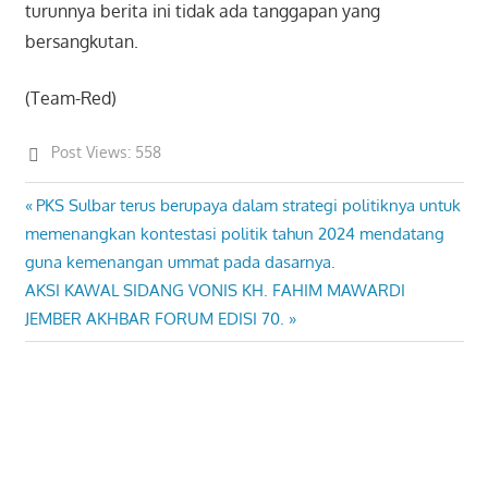
turunnya berita ini tidak ada tanggapan yang
bersangkutan.
(Team-Red)
Post Views:
558
Previous
PKS Sulbar terus berupaya dalam strategi politiknya untuk
Post
Post:
memenangkan kontestasi politik tahun 2024 mendatang
navigation
guna kemenangan ummat pada dasarnya.
Next
AKSI KAWAL SIDANG VONIS KH. FAHIM MAWARDI
Post:
JEMBER AKHBAR FORUM EDISI 70.