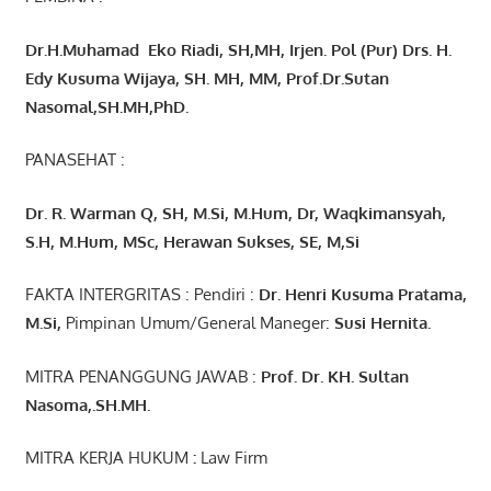
Dr.H.Muhamad
Eko
Riadi
, SH,MH
, Irjen. Pol (Pur) Drs. H.
Edy Kusuma Wijaya, SH. MH,
MM, Prof
.
Dr.Sutan
Nasomal,SH.MH,PhD.
PANASEHAT :
Dr. R. Warman Q, SH, M.Si, M.Hum
,
Dr, Waqkimansyah,
S.H, M.Hum, MSc
,
Herawan Sukses, SE, M,Si
FAKTA INTERGRITAS : Pendiri :
Dr. Henri
Kusuma
Pratama,
M.Si
,
Pimpinan Umum/General Maneger:
Susi
Hernita.
MITRA PENANGGUNG JAWAB :
Prof. Dr. KH. Sultan
Nasoma,.SH.MH.
MITRA KERJA HUKUM
:
Law Firm