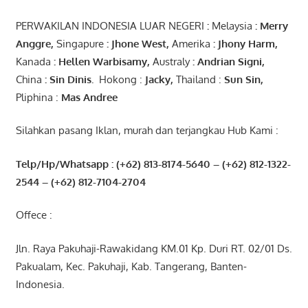
PERWAKILAN INDONESIA LUAR NEGERI
:
Melaysia
: Merry
Anggre
,
Singapure
:
Jhone
West,
Amerika
:
Jhony
Harm,
Kanada
: Hellen
Warbisamy
,
Australy
:
Andrian
Signi
,
China
: Sin
Dinis
.
Hokong :
Jacky,
Thailand :
Sun Sin,
Pliphina :
Mas Andree
Silahkan pasang Iklan, murah dan terjangkau Hub Kami :
Telp/Hp/Whatsapp : (+62) 813-8174-5640 – (+62) 812-1322-
2544
– (+62) 812-7104-2704
Offece :
Jln. Raya Pakuhaji-Rawakidang KM.01 Kp. Duri RT. 02/01 Ds.
Pakualam, Kec. Pakuhaji, Kab. Tangerang, Banten-
Indonesia.