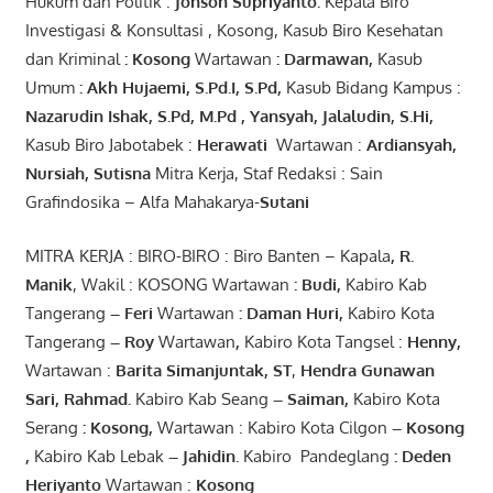
Hukum dan Politik :
Jonson
S
upriyanto
.
Kepala Biro
Investigasi & Konsultasi , Kosong, Kasub Biro Kesehatan
dan Kriminal
:
Kosong
Wartawan
:
Darmawan
,
Kasub
Umum
:
Akh Hujaemi, S.Pd.I, S.Pd
,
Kasub Bidang Kampus :
Nazarudin
Ishak
,
S.Pd
,
M.Pd
,
Yansyah
,
Jalaludin
,
S.Hi
,
Kasub Biro Jabotabek :
Herawati
Wartawan :
Ardiansyah
,
Nursiah
,
Suti
s
na
Mitra Kerja, Staf Redaksi : Sain
Grafindosika – Alfa Mahakarya-
Sutani
MITRA KERJA : BIRO-BIRO : Biro Banten – Kapala
,
R.
Manik
, Wakil : KOSONG Wartawan
:
Budi
,
Kabiro Kab
Tangerang
–
Feri
Wartawan
:
Daman Huri,
Kabiro Kota
Tangerang
– Roy
Wartawan
,
Kabiro Kota Tangsel :
Henny
,
Wartawan :
Barita Simanjuntak, ST
,
Hendra
Gunawan
Sari
,
Rahmad
.
Kabiro Kab Seang
–
Saiman
,
Kabiro Kota
Serang
:
Kosong
,
Wartawan : Kabiro Kota Cilgon
–
Kosong
,
Kabiro Kab Lebak
–
Jahidin
.
Kabiro Pandeglang
: Deden
Heriyanto
Wartawan :
Kosong