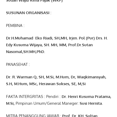
Sudah Wajib Kena Pajak (WKP)
SUSUNAN ORGANISASI :
PEMBINA :
Dr.H.Muhamad
Eko
Riadi
, SH,MH
, Irjen. Pol (Pur) Drs. H.
Edy Kusuma Wijaya, SH. MH,
MM, Prof
.
Dr.Sutan
Nasomal,SH.MH,PhD.
PANASEHAT :
Dr. R. Warman Q, SH, M.Si, M.Hum
,
Dr, Waqkimansyah,
S.H, M.Hum, MSc
,
Herawan Sukses, SE, M,Si
FAKTA INTERGRITAS : Pendiri :
Dr. Henri
Kusuma
Pratama,
M.Si
,
Pimpinan Umum/General Maneger:
Susi
Hernita.
MITRA PENANGGUNG JAWAB :
Prof. Dr. KH. Sultan