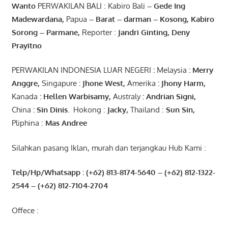
Wanto
PERWAKILAN BALI : Kabiro Bali
–
Gede
Ing
Madewardana
,
Papua
– Barat –
darman
–
Kosong
,
Kabiro
Sorong
–
Parmane
,
Reporter :
Jandri Ginting, Deny
Prayitno
PERWAKILAN INDONESIA LUAR NEGERI
:
Melaysia
: Merry
Anggre
,
Singapure
:
Jhone
West,
Amerika
:
Jhony
Harm,
Kanada
: Hellen
Warbisamy
,
Australy
:
Andrian
Signi
,
China
: Sin
Dinis
.
Hokong :
Jacky,
Thailand :
Sun Sin,
Pliphina :
Mas Andree
Silahkan pasang Iklan, murah dan terjangkau Hub Kami :
Telp/Hp/Whatsapp : (+62) 813-8174-5640 – (+62) 812-1322-
2544
– (+62) 812-7104-2704
Offece :