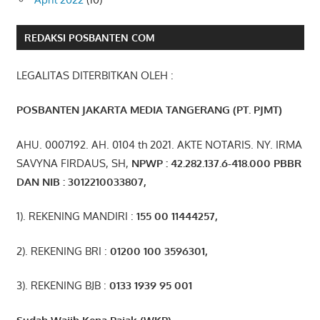
REDAKSI POSBANTEN COM
LEGALITAS DITERBITKAN OLEH :
POSBANTEN JAKARTA MEDIA TANGERANG (PT. PJMT)
AHU. 0007192. AH. 0104 th 2021. AKTE NOTARIS. NY. IRMA
SAVYNA FIRDAUS, SH,
NPW
P
:
4
2.
282
.1
37
.6-418.000
PBBR
DAN NIB
:
3012210033807
,
1). REKENING MANDIRI :
155 00 11444257
,
2). REKENING BRI :
01200 100 3596301
,
3). REKENING BJB :
0133 1939 95 001