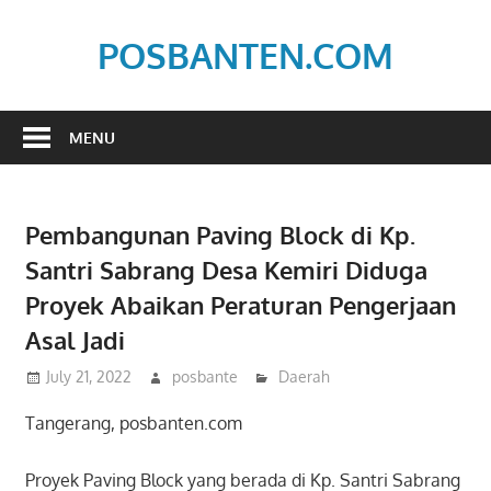
Skip
to
POSBANTEN.COM
content
Mendidik,
Dan
MENU
Menyampaikan
Aspirasi
Rakyat
Pembangunan Paving Block di Kp.
Santri Sabrang Desa Kemiri Diduga
Proyek Abaikan Peraturan Pengerjaan
Asal Jadi
July 21, 2022
posbante
Daerah
Tangerang, posbanten.com
Proyek Paving Block yang berada di Kp. Santri Sabrang