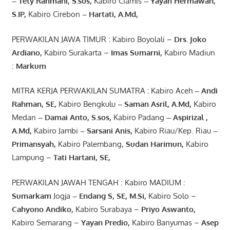
– Tety Rahmani
, S.sos,
Kabiro Ciamis
– Yayan Hermawan
,
S.IP,
Kabiro Cirebon
–
Hartati
,
A.Md
,
PERWAKILAN JAWA TIMUR : Kabiro Boyolali –
Drs.
Joko
Ardiano
,
Kabiro Surakarta –
Imas
Sumarni
,
Kabiro Madiun
:
Markum
MITRA KERJA PERWAKILAN SUMATRA
:
Kabiro Aceh
– Andi
Rahman, SE
,
Kabiro Bengkulu
– Saman Asril
,
A.Md
,
Kabiro
Medan
– Damai Anto
, S.sos,
Kabiro Padang
– Aspirizal
,
A.Md
,
Kabiro Jambi
– Sarsani Anis
,
Kabiro Riau/Kep. Riau
–
Primansyah
,
Kabiro Palembang,
Sudan
Harimun
,
Kabiro
Lampung –
Tati Hartani, SE
,
PERWAKILAN JAWAH TENGAH : Kabiro MADIUM :
Sumarkam
Jogja
–
Endang
S, SE,
M.Si
,
Kabiro Solo –
Cahyono
Andiko
,
Kabiro Surabaya –
Priyo
Aswanto
,
Kabiro Semarang –
Yayan
Predio
,
Kabiro Banyumas –
Asep