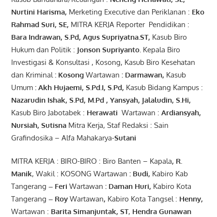
Nurtini
Harisma
,
Merketing Executive dan Periklanan :
Eko
Rahmad Suri
,
SE,
MITRA KERJA Reporter Pendidikan :
Bara
Indrawan
,
S.Pd
,
Agus
Supriyatna
.
ST
,
Kasub Biro
Hukum dan Politik :
Jonson
S
upriyanto
.
Kepala Biro
Investigasi & Konsultasi , Kosong, Kasub Biro Kesehatan
dan Kriminal
:
Kosong
Wartawan
:
Darmawan
,
Kasub
Umum
:
Akh Hujaemi, S.Pd.I, S.Pd
,
Kasub Bidang Kampus :
Nazarudin
Ishak
,
S.Pd
,
M.Pd
,
Yansyah
,
Jalaludin
,
S.Hi
,
Kasub Biro Jabotabek :
Herawati
Wartawan :
Ardiansyah
,
Nursiah
,
Suti
s
na
Mitra Kerja, Staf Redaksi : Sain
Grafindosika – Alfa Mahakarya-
Sutani
MITRA KERJA : BIRO-BIRO : Biro Banten – Kapala
,
R.
Manik
, Wakil : KOSONG Wartawan
:
Budi
,
Kabiro Kab
Tangerang
–
Feri
Wartawan
:
Daman Huri,
Kabiro Kota
Tangerang
– Roy
Wartawan
,
Kabiro Kota Tangsel :
Henny
,
Wartawan :
Barita Simanjuntak, ST
,
Hendra
Gunawan