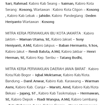
Sari
,
Rahmad
.
Kabiro Kab Seang
–
Saiman
,
Kabiro Kota
Serang
:
Kosong
,
Wartawan : Kabiro Kota Cilgon
–
Kosong
,
Kabiro Kab Lebak
–
Jahidin
.
Kabiro Pandeglang
: Deden
Heriyanto
Wartawan :
Kosong
MITRA KERJA PERWAKILAN IBU KOTA JAKARTA : Kabiro
Jaktim –
Maman Utama, SE
,
Kabiro Jaksel –
Susy
Heniyanti, A.Md
,
Kabiro Jakpus –
Baban Hermanto, S.Sos
,
Kabiro Jakut –
Rendi
Balula
,
A.Md
,
Kabiro Jakbar –
Henri
Herman, SE
,
Kabiro Kep. Seribu –
Tatang Budhi
,
MITRA KERJA PERWAKILAN DAERAH JAWA BARAT : Kabiro
Kota/Kab Bogor –
Iqbal
Muktamar
,
Kabiro Kab/Kota.
Bandung
–
Danil Anwar
,
Kabiro Kab. Karawang
–
Warman
Asmi
,
Kabiro Kab. Cianjur
–
Marsiti
,
Amd
,
Kabiro Kab/Kota
Bekasi
– Jajang
, ST
,
Kabiro Kab Tasikmalaya –
Hermawan
,
SE,
Kabiro Depok
– Riadi Wangsa
,
A.Md
,
Kabiro Lembang