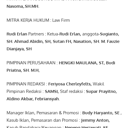
Nasoma,.SH.MH.
MITRA KERJA HUKUM
:
Law Firm
Rudi Erlan
Partners
:
Ketua
-Rudi
Erlan
,
anggota
-Sugianto
,
SH. Ahmad
Abidin
, SH,
Sutan
FH,
Nasation
, SH. M.
Fauzie
Dianjaya
, SH
PIMPINAN PERUSAHAAN :
HENGKI MAULANA, ST
, Budi
Pr
iatna
, SH
. M.H
,
PIMPINAN REDAKSI :
Feriyosa Cherleyfelts,
Wakil
Pimpinan Redaksi :
SAMSI,
Staf redaksi
: Supar Prayitno,
Aldino Akbar, Febriansyah
.
Manager Iklan, Pemasaran & Promosi :
Budy Haryanto, SE
,
Kasub Iklan, Pemasaran dan Promosi :
Jemmy Anton
,
Kasub Bandahara/Keuangan :
Neneng
Heriawati
, SE,