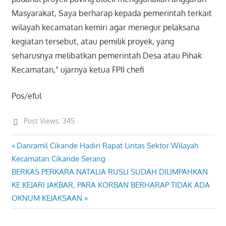
Masyarakat, Saya berharap kepada pemerintah terkait
wilayah kecamatan kemiri agar menegur pelaksana
kegiatan tersebut, atau pemilik proyek, yang
seharusnya melibatkan pemerintah Desa atau Pihak
Kecamatan,” ujarnya ketua FPII chefi
Pos/eful
Post Views:
345
Previous
Danramil Cikande Hadiri Rapat Lintas Sektor Wilayah
Post
Post:
Kecamatan Cikande Serang
navigation
Next
BERKAS PERKARA NATALIA RUSLI SUDAH DILIMPAHKAN
Post:
KE KEJARI JAKBAR, PARA KORBAN BERHARAP TIDAK ADA
OKNUM KEJAKSAAN