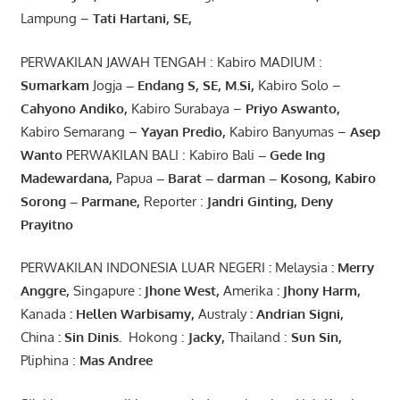
Lampung –
Tati Hartani, SE
,
PERWAKILAN JAWAH TENGAH : Kabiro MADIUM :
Sumarkam
Jogja
–
Endang
S, SE,
M.Si
,
Kabiro Solo –
Cahyono
Andiko
,
Kabiro Surabaya –
Priyo
Aswanto
,
Kabiro Semarang –
Yayan
Predio
,
Kabiro Banyumas –
Asep
Wanto
PERWAKILAN BALI : Kabiro Bali
–
Gede
Ing
Madewardana
,
Papua
– Barat –
darman
–
Kosong
,
Kabiro
Sorong
–
Parmane
,
Reporter :
Jandri Ginting, Deny
Prayitno
PERWAKILAN INDONESIA LUAR NEGERI
:
Melaysia
: Merry
Anggre
,
Singapure
:
Jhone
West,
Amerika
:
Jhony
Harm,
Kanada
: Hellen
Warbisamy
,
Australy
:
Andrian
Signi
,
China
: Sin
Dinis
.
Hokong :
Jacky,
Thailand :
Sun Sin,
Pliphina :
Mas Andree