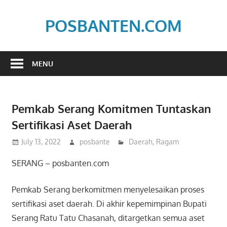
Skip
to
POSBANTEN.COM
content
Mendidik,
Dan
MENU
Menyampaikan
Aspirasi
Rakyat
Pemkab Serang Komitmen Tuntaskan
Sertifikasi Aset Daerah
July 13, 2022
posbante
Daerah
,
Ragam
SERANG – posbanten.com
Pemkab Serang berkomitmen menyelesaikan proses
sertifikasi aset daerah. Di akhir kepemimpinan Bupati
Serang Ratu Tatu Chasanah, ditargetkan semua aset