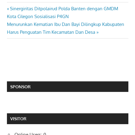
Previous
Sinergiritas Ditpolairud Polda Banten dengan GMDM
Post
Post:
Kota Cilegon Sosialisasi P4GN
navigation
Next
Menurunkan Kematian Ibu Dan Bayi Dilingkup Kabupaten
Post:
Harus Penguatan Tim Kecamatan Dan Desa
SPONSOR
VISITOR
Online Users:
0