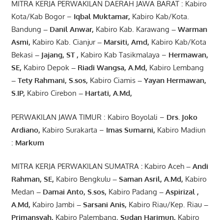
MITRA KERJA PERWAKILAN DAERAH JAWA BARAT : Kabiro
Kota/Kab Bogor –
Iqbal
Muktamar
,
Kabiro Kab/Kota.
Bandung
–
Danil Anwar
,
Kabiro Kab. Karawang
–
Warman
Asmi
,
Kabiro Kab. Cianjur
–
Marsiti
,
Amd
,
Kabiro Kab/Kota
Bekasi
– Jajang
, ST
,
Kabiro Kab Tasikmalaya –
Hermawan
,
SE,
Kabiro Depok
– Riadi Wangsa
,
A.Md
,
Kabiro Lembang
– Tety Rahmani
, S.sos,
Kabiro Ciamis
– Yayan Hermawan
,
S.IP,
Kabiro Cirebon
–
Hartati
,
A.Md
,
PERWAKILAN JAWA TIMUR : Kabiro Boyolali –
Drs.
Joko
Ardiano
,
Kabiro Surakarta –
Imas
Sumarni
,
Kabiro Madiun
:
Markum
MITRA KERJA PERWAKILAN SUMATRA
:
Kabiro Aceh
– Andi
Rahman, SE
,
Kabiro Bengkulu
– Saman Asril
,
A.Md
,
Kabiro
Medan
– Damai Anto
, S.sos,
Kabiro Padang
– Aspirizal
,
A.Md
,
Kabiro Jambi
– Sarsani Anis
,
Kabiro Riau/Kep. Riau
–
Primansyah
,
Kabiro Palembang,
Sudan
Harimun
,
Kabiro