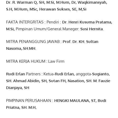
Dr. R. Warman Q, SH, M.Si, M.Hum
,
Dr, Waqkimansyah,
S.H, M.Hum, MSc
,
Herawan Sukses, SE, M,Si
FAKTA INTERGRITAS : Pendiri :
Dr. Henri
Kusuma
Pratama,
M.Si
,
Pimpinan Umum/General Maneger:
Susi
Hernita.
MITRA PENANGGUNG JAWAB :
Prof. Dr. KH. Sultan
Nasoma,.SH.MH.
MITRA KERJA HUKUM
:
Law Firm
Rudi Erlan
Partners
:
Ketua
-Rudi
Erlan
,
anggota
-Sugianto
,
SH. Ahmad
Abidin
, SH,
Sutan
FH,
Nasation
, SH. M.
Fauzie
Dianjaya
, SH
PIMPINAN PERUSAHAAN :
HENGKI MAULANA, ST
, Budi
Pr
iatna
, SH
. M.H
,