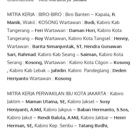
MITRA KERJA : BIRO-BIRO : Biro Banten – Kapala
,
R.
Manik
, Wakil : KOSONG Wartawan
:
Budi
,
Kabiro Kab
Tangerang
–
Feri
Wartawan
:
Daman Huri,
Kabiro Kota
Tangerang
– Roy
Wartawan
,
Kabiro Kota Tangsel :
Henny
,
Wartawan :
Barita Simanjuntak, ST
,
Hendra
Gunawan
Sari
,
Rahmad
.
Kabiro Kab Seang
–
Saiman
,
Kabiro Kota
Serang
:
Kosong
,
Wartawan : Kabiro Kota Cilgon
–
Kosong
,
Kabiro Kab Lebak
–
Jahidin
.
Kabiro Pandeglang
: Deden
Heriyanto
Wartawan :
Kosong
MITRA KERJA PERWAKILAN IBU KOTA JAKARTA : Kabiro
Jaktim –
Maman Utama, SE
,
Kabiro Jaksel –
Susy
Heniyanti, A.Md
,
Kabiro Jakpus –
Baban Hermanto, S.Sos
,
Kabiro Jakut –
Rendi
Balula
,
A.Md
,
Kabiro Jakbar –
Henri
Herman, SE
,
Kabiro Kep. Seribu –
Tatang Budhi
,