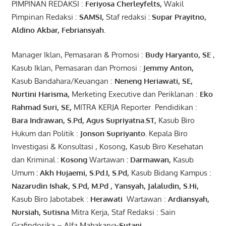
PIMPINAN REDAKSI :
Feriyosa Cherleyfelts,
Wakil
Pimpinan Redaksi :
SAMSI,
Staf redaksi
: Supar Prayitno,
Aldino Akbar, Febriansyah
.
Manager Iklan, Pemasaran & Promosi :
Budy Haryanto, SE
,
Kasub Iklan, Pemasaran dan Promosi :
Jemmy Anton
,
Kasub Bandahara/Keuangan :
Neneng
Heriawati
, SE,
Nurtini
Harisma
,
Merketing Executive dan Periklanan :
Eko
Rahmad Suri
,
SE,
MITRA KERJA Reporter Pendidikan :
Bara
Indrawan
,
S.Pd
,
Agus
Supriyatna
.
ST
,
Kasub Biro
Hukum dan Politik :
Jonson
S
upriyanto
.
Kepala Biro
Investigasi & Konsultasi , Kosong, Kasub Biro Kesehatan
dan Kriminal
:
Kosong
Wartawan
:
Darmawan
,
Kasub
Umum
:
Akh Hujaemi, S.Pd.I, S.Pd
,
Kasub Bidang Kampus :
Nazarudin
Ishak
,
S.Pd
,
M.Pd
,
Yansyah
,
Jalaludin
,
S.Hi
,
Kasub Biro Jabotabek :
Herawati
Wartawan :
Ardiansyah
,
Nursiah
,
Suti
s
na
Mitra Kerja, Staf Redaksi : Sain
Grafindosika – Alfa Mahakarya-
Sutani