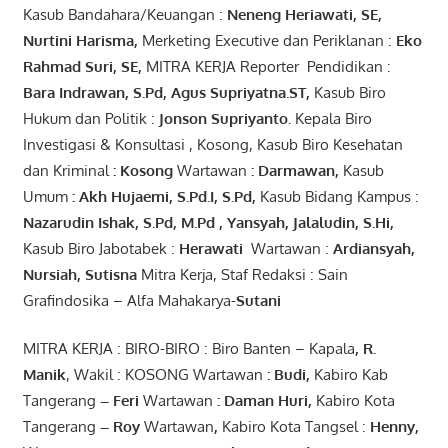
Kasub Bandahara/Keuangan :
Neneng
Heriawati
, SE,
Nurtini
Harisma
,
Merketing Executive dan Periklanan :
Eko
Rahmad Suri
,
SE,
MITRA KERJA Reporter Pendidikan :
Bara
Indrawan
,
S.Pd
,
Agus
Supriyatna
.
ST
,
Kasub Biro
Hukum dan Politik :
Jonson
S
upriyanto
.
Kepala Biro
Investigasi & Konsultasi , Kosong, Kasub Biro Kesehatan
dan Kriminal
:
Kosong
Wartawan
:
Darmawan
,
Kasub
Umum
:
Akh Hujaemi, S.Pd.I, S.Pd
,
Kasub Bidang Kampus :
Nazarudin
Ishak
,
S.Pd
,
M.Pd
,
Yansyah
,
Jalaludin
,
S.Hi
,
Kasub Biro Jabotabek :
Herawati
Wartawan :
Ardiansyah
,
Nursiah
,
Suti
s
na
Mitra Kerja, Staf Redaksi : Sain
Grafindosika – Alfa Mahakarya-
Sutani
MITRA KERJA : BIRO-BIRO : Biro Banten – Kapala
,
R.
Manik
, Wakil : KOSONG Wartawan
:
Budi
,
Kabiro Kab
Tangerang
–
Feri
Wartawan
:
Daman Huri,
Kabiro Kota
Tangerang
– Roy
Wartawan
,
Kabiro Kota Tangsel :
Henny
,