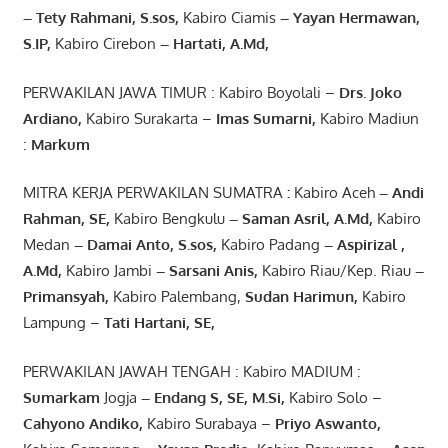
– Tety Rahmani
, S.sos,
Kabiro Ciamis
– Yayan Hermawan
,
S.IP,
Kabiro Cirebon
–
Hartati
,
A.Md
,
PERWAKILAN JAWA TIMUR : Kabiro Boyolali –
Drs.
Joko
Ardiano
,
Kabiro Surakarta –
Imas
Sumarni
,
Kabiro Madiun
:
Markum
MITRA KERJA PERWAKILAN SUMATRA
:
Kabiro Aceh
– Andi
Rahman, SE
,
Kabiro Bengkulu
– Saman Asril
,
A.Md
,
Kabiro
Medan
– Damai Anto
, S.sos,
Kabiro Padang
– Aspirizal
,
A.Md
,
Kabiro Jambi
– Sarsani Anis
,
Kabiro Riau/Kep. Riau
–
Primansyah
,
Kabiro Palembang,
Sudan
Harimun
,
Kabiro
Lampung –
Tati Hartani, SE
,
PERWAKILAN JAWAH TENGAH : Kabiro MADIUM :
Sumarkam
Jogja
–
Endang
S, SE,
M.Si
,
Kabiro Solo –
Cahyono
Andiko
,
Kabiro Surabaya –
Priyo
Aswanto
,