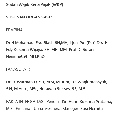
Sudah Wajib Kena Pajak (WKP)
SUSUNAN ORGANISASI :
PEMBINA :
Dr.H.Muhamad
Eko
Riadi
, SH,MH
, Irjen. Pol (Pur) Drs. H.
Edy Kusuma Wijaya, SH. MH,
MM, Prof
.
Dr.Sutan
Nasomal,SH.MH,PhD.
PANASEHAT :
Dr. R. Warman Q, SH, M.Si, M.Hum
,
Dr, Waqkimansyah,
S.H, M.Hum, MSc
,
Herawan Sukses, SE, M,Si
FAKTA INTERGRITAS : Pendiri :
Dr. Henri
Kusuma
Pratama,
M.Si
,
Pimpinan Umum/General Maneger:
Susi
Hernita.