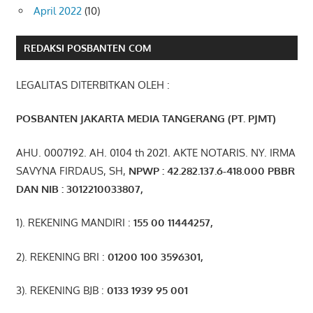
April 2022
(10)
REDAKSI POSBANTEN COM
LEGALITAS DITERBITKAN OLEH :
POSBANTEN JAKARTA MEDIA TANGERANG (PT. PJMT)
AHU. 0007192. AH. 0104 th 2021. AKTE NOTARIS. NY. IRMA
SAVYNA FIRDAUS, SH,
NPW
P
:
4
2.
282
.1
37
.6-418.000
PBBR
DAN NIB
:
3012210033807
,
1). REKENING MANDIRI :
155 00 11444257
,
2). REKENING BRI :
01200 100 3596301
,
3). REKENING BJB :
0133 1939 95 001