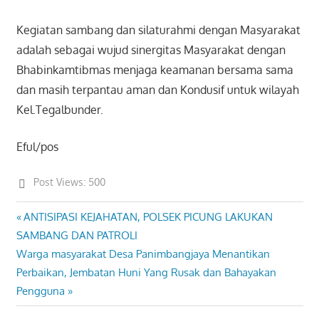
Kegiatan sambang dan silaturahmi dengan Masyarakat
adalah sebagai wujud sinergitas Masyarakat dengan
Bhabinkamtibmas menjaga keamanan bersama sama
dan masih terpantau aman dan Kondusif untuk wilayah
Kel.Tegalbunder.
Eful/pos
Post Views:
500
Previous
ANTISIPASI KEJAHATAN, POLSEK PICUNG LAKUKAN
Post
Post:
SAMBANG DAN PATROLI
navigation
Next
Warga masyarakat Desa Panimbangjaya Menantikan
Post:
Perbaikan, Jembatan Huni Yang Rusak dan Bahayakan
Pengguna