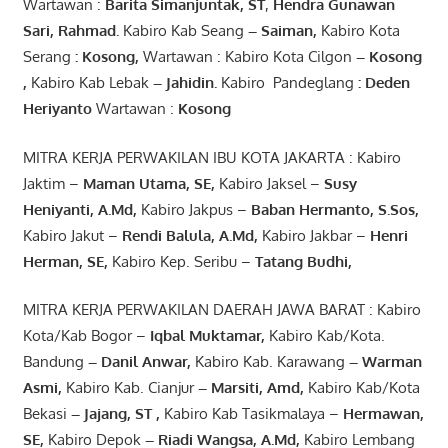
Wartawan :
Barita Simanjuntak, ST
,
Hendra
Gunawan
Sari
,
Rahmad
.
Kabiro Kab Seang
–
Saiman
,
Kabiro Kota
Serang
:
Kosong
,
Wartawan : Kabiro Kota Cilgon
–
Kosong
,
Kabiro Kab Lebak
–
Jahidin
.
Kabiro Pandeglang
: Deden
Heriyanto
Wartawan :
Kosong
MITRA KERJA PERWAKILAN IBU KOTA JAKARTA : Kabiro
Jaktim –
Maman Utama, SE
,
Kabiro Jaksel –
Susy
Heniyanti, A.Md
,
Kabiro Jakpus –
Baban Hermanto, S.Sos
,
Kabiro Jakut –
Rendi
Balula
,
A.Md
,
Kabiro Jakbar –
Henri
Herman, SE
,
Kabiro Kep. Seribu –
Tatang Budhi
,
MITRA KERJA PERWAKILAN DAERAH JAWA BARAT : Kabiro
Kota/Kab Bogor –
Iqbal
Muktamar
,
Kabiro Kab/Kota.
Bandung
–
Danil Anwar
,
Kabiro Kab. Karawang
–
Warman
Asmi
,
Kabiro Kab. Cianjur
–
Marsiti
,
Amd
,
Kabiro Kab/Kota
Bekasi
– Jajang
, ST
,
Kabiro Kab Tasikmalaya –
Hermawan
,
SE,
Kabiro Depok
– Riadi Wangsa
,
A.Md
,
Kabiro Lembang