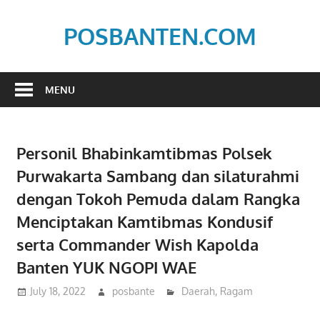
Skip
to
POSBANTEN.COM
content
Mendidik,
Dan
MENU
Menyampaikan
Aspirasi
Rakyat
Personil Bhabinkamtibmas Polsek
Purwakarta Sambang dan silaturahmi
dengan Tokoh Pemuda dalam Rangka
Menciptakan Kamtibmas Kondusif
serta Commander Wish Kapolda
Banten YUK NGOPI WAE
July 18, 2022
posbante
Daerah
,
Ragam