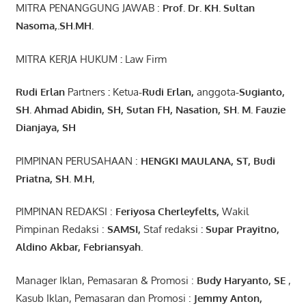
MITRA PENANGGUNG JAWAB :
Prof. Dr. KH. Sultan
Nasoma,.SH.MH.
MITRA KERJA HUKUM
:
Law Firm
Rudi Erlan
Partners
:
Ketua
-Rudi
Erlan
,
anggota
-Sugianto
,
SH. Ahmad
Abidin
, SH,
Sutan
FH,
Nasation
, SH. M.
Fauzie
Dianjaya
, SH
PIMPINAN PERUSAHAAN :
HENGKI MAULANA, ST
, Budi
Pr
iatna
, SH
. M.H
,
PIMPINAN REDAKSI :
Feriyosa Cherleyfelts,
Wakil
Pimpinan Redaksi :
SAMSI,
Staf redaksi
: Supar Prayitno,
Aldino Akbar, Febriansyah
.
Manager Iklan, Pemasaran & Promosi :
Budy Haryanto, SE
,
Kasub Iklan, Pemasaran dan Promosi :
Jemmy Anton
,