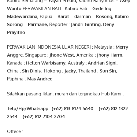
Kabiro Semarang –
Yayan
Predio
,
Kabiro Banyumas –
Asep
Wanto
PERWAKILAN BALI : Kabiro Bali
–
Gede
Ing
Madewardana
,
Papua
– Barat –
darman
–
Kosong
,
Kabiro
Sorong
–
Parmane
,
Reporter :
Jandri Ginting, Deny
Prayitno
PERWAKILAN INDONESIA LUAR NEGERI
:
Melaysia
: Merry
Anggre
,
Singapure
:
Jhone
West,
Amerika
:
Jhony
Harm,
Kanada
: Hellen
Warbisamy
,
Australy
:
Andrian
Signi
,
China
: Sin
Dinis
.
Hokong :
Jacky,
Thailand :
Sun Sin,
Pliphina :
Mas Andree
Silahkan pasang Iklan, murah dan terjangkau Hub Kami :
Telp/Hp/Whatsapp : (+62) 813-8174-5640 – (+62) 812-1322-
2544
– (+62) 812-7104-2704
Offece :