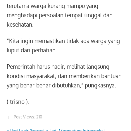
terutama warga kurang mampu yang
menghadapi persoalan tempat tinggal dan
kesehatan.
“Kita ingin memastikan tidak ada warga yang
luput dari perhatian.
Pemerintah harus hadir, melihat langsung
kondisi masyarakat, dan memberikan bantuan
yang benar-benar dibutuhkan,” pungkasnya.
( trisno ).
Post Views:
210
Previous
Hari Lahir Pancasila, Jadi Momentum Introspeksi,