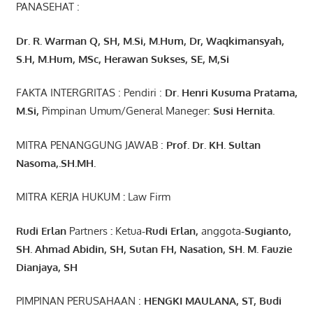
PANASEHAT :
Dr. R. Warman Q, SH, M.Si, M.Hum
,
Dr, Waqkimansyah,
S.H, M.Hum, MSc
,
Herawan Sukses, SE, M,Si
FAKTA INTERGRITAS : Pendiri :
Dr. Henri
Kusuma
Pratama,
M.Si
,
Pimpinan Umum/General Maneger:
Susi
Hernita.
MITRA PENANGGUNG JAWAB :
Prof. Dr. KH. Sultan
Nasoma,.SH.MH.
MITRA KERJA HUKUM
:
Law Firm
Rudi Erlan
Partners
:
Ketua
-Rudi
Erlan
,
anggota
-Sugianto
,
SH. Ahmad
Abidin
, SH,
Sutan
FH,
Nasation
, SH. M.
Fauzie
Dianjaya
, SH
PIMPINAN PERUSAHAAN :
HENGKI MAULANA, ST
, Budi