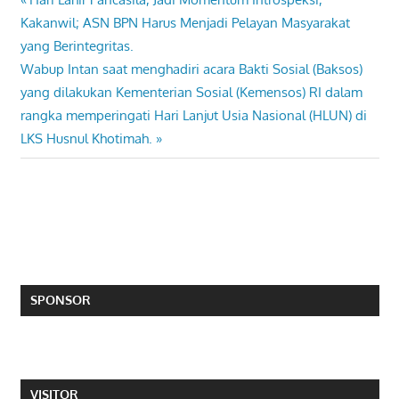
Post
Post:
Kakanwil; ASN BPN Harus Menjadi Pelayan Masyarakat
navigation
yang Berintegritas.
Next
Wabup Intan saat menghadiri acara Bakti Sosial (Baksos)
Post:
yang dilakukan Kementerian Sosial (Kemensos) RI dalam
rangka memperingati Hari Lanjut Usia Nasional (HLUN) di
LKS Husnul Khotimah.
SPONSOR
VISITOR