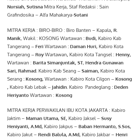
Nursiah
,
Suti
s
na
Mitra Kerja, Staf Redaksi : Sain
Grafindosika – Alfa Mahakarya-
Sutani
MITRA KERJA : BIRO-BIRO : Biro Banten – Kapala
,
R.
Manik
, Wakil : KOSONG Wartawan
:
Budi
,
Kabiro Kab
Tangerang
–
Feri
Wartawan
:
Daman Huri,
Kabiro Kota
Tangerang
– Roy
Wartawan
,
Kabiro Kota Tangsel :
Henny
,
Wartawan :
Barita Simanjuntak, ST
,
Hendra
Gunawan
Sari
,
Rahmad
.
Kabiro Kab Seang
–
Saiman
,
Kabiro Kota
Serang
:
Kosong
,
Wartawan : Kabiro Kota Cilgon
–
Kosong
,
Kabiro Kab Lebak
–
Jahidin
.
Kabiro Pandeglang
: Deden
Heriyanto
Wartawan :
Kosong
MITRA KERJA PERWAKILAN IBU KOTA JAKARTA : Kabiro
Jaktim –
Maman Utama, SE
,
Kabiro Jaksel –
Susy
Heniyanti, A.Md
,
Kabiro Jakpus –
Baban Hermanto, S.Sos
,
Kabiro Jakut –
Rendi
Balula
,
A.Md
,
Kabiro Jakbar –
Henri