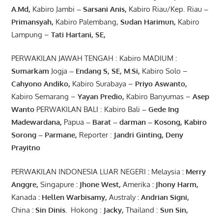
A.Md
,
Kabiro Jambi
– Sarsani Anis
,
Kabiro Riau/Kep. Riau
–
Primansyah
,
Kabiro Palembang,
Sudan
Harimun
,
Kabiro
Lampung –
Tati Hartani, SE
,
PERWAKILAN JAWAH TENGAH : Kabiro MADIUM :
Sumarkam
Jogja
–
Endang
S, SE,
M.Si
,
Kabiro Solo –
Cahyono
Andiko
,
Kabiro Surabaya –
Priyo
Aswanto
,
Kabiro Semarang –
Yayan
Predio
,
Kabiro Banyumas –
Asep
Wanto
PERWAKILAN BALI : Kabiro Bali
–
Gede
Ing
Madewardana
,
Papua
– Barat –
darman
–
Kosong
,
Kabiro
Sorong
–
Parmane
,
Reporter :
Jandri Ginting, Deny
Prayitno
PERWAKILAN INDONESIA LUAR NEGERI
:
Melaysia
: Merry
Anggre
,
Singapure
:
Jhone
West,
Amerika
:
Jhony
Harm,
Kanada
: Hellen
Warbisamy
,
Australy
:
Andrian
Signi
,
China
: Sin
Dinis
.
Hokong :
Jacky,
Thailand :
Sun Sin,