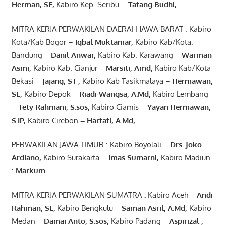
Herman, SE
,
Kabiro Kep. Seribu –
Tatang Budhi
,
MITRA KERJA PERWAKILAN DAERAH JAWA BARAT : Kabiro
Kota/Kab Bogor –
Iqbal
Muktamar
,
Kabiro Kab/Kota.
Bandung
–
Danil Anwar
,
Kabiro Kab. Karawang
–
Warman
Asmi
,
Kabiro Kab. Cianjur
–
Marsiti
,
Amd
,
Kabiro Kab/Kota
Bekasi
– Jajang
, ST
,
Kabiro Kab Tasikmalaya –
Hermawan
,
SE,
Kabiro Depok
– Riadi Wangsa
,
A.Md
,
Kabiro Lembang
– Tety Rahmani
, S.sos,
Kabiro Ciamis
– Yayan Hermawan
,
S.IP,
Kabiro Cirebon
–
Hartati
,
A.Md
,
PERWAKILAN JAWA TIMUR : Kabiro Boyolali –
Drs.
Joko
Ardiano
,
Kabiro Surakarta –
Imas
Sumarni
,
Kabiro Madiun
:
Markum
MITRA KERJA PERWAKILAN SUMATRA
:
Kabiro Aceh
– Andi
Rahman, SE
,
Kabiro Bengkulu
– Saman Asril
,
A.Md
,
Kabiro
Medan
– Damai Anto
, S.sos,
Kabiro Padang
– Aspirizal
,