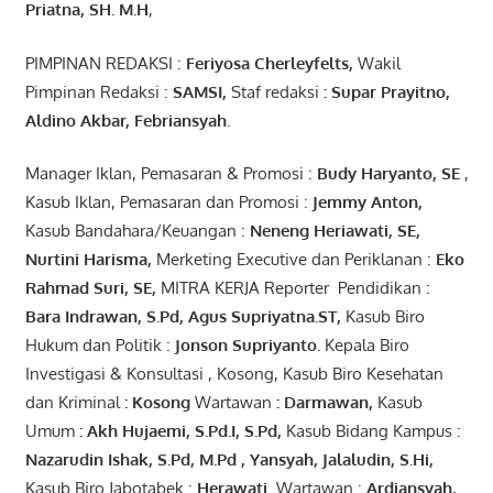
Pr
iatna
, SH
. M.H
,
PIMPINAN REDAKSI :
Feriyosa Cherleyfelts,
Wakil
Pimpinan Redaksi :
SAMSI,
Staf redaksi
: Supar Prayitno,
Aldino Akbar, Febriansyah
.
Manager Iklan, Pemasaran & Promosi :
Budy Haryanto, SE
,
Kasub Iklan, Pemasaran dan Promosi :
Jemmy Anton
,
Kasub Bandahara/Keuangan :
Neneng
Heriawati
, SE,
Nurtini
Harisma
,
Merketing Executive dan Periklanan :
Eko
Rahmad Suri
,
SE,
MITRA KERJA Reporter Pendidikan :
Bara
Indrawan
,
S.Pd
,
Agus
Supriyatna
.
ST
,
Kasub Biro
Hukum dan Politik :
Jonson
S
upriyanto
.
Kepala Biro
Investigasi & Konsultasi , Kosong, Kasub Biro Kesehatan
dan Kriminal
:
Kosong
Wartawan
:
Darmawan
,
Kasub
Umum
:
Akh Hujaemi, S.Pd.I, S.Pd
,
Kasub Bidang Kampus :
Nazarudin
Ishak
,
S.Pd
,
M.Pd
,
Yansyah
,
Jalaludin
,
S.Hi
,
Kasub Biro Jabotabek :
Herawati
Wartawan :
Ardiansyah
,