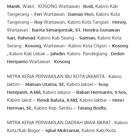
Manik
, Wakil : KOSONG Wartawan
:
Budi
,
Kabiro Kab
Tangerang
–
Feri
Wartawan
:
Daman Huri,
Kabiro Kota
Tangerang
– Roy
Wartawan
,
Kabiro Kota Tangsel :
Henny
,
Wartawan :
Barita Simanjuntak, ST
,
Hendra
Gunawan
Sari
,
Rahmad
.
Kabiro Kab Seang
–
Saiman
,
Kabiro Kota
Serang
:
Kosong
,
Wartawan : Kabiro Kota Cilgon
–
Kosong
,
Kabiro Kab Lebak
–
Jahidin
.
Kabiro Pandeglang
: Deden
Heriyanto
Wartawan :
Kosong
MITRA KERJA PERWAKILAN IBU KOTA JAKARTA : Kabiro
Jaktim –
Maman Utama, SE
,
Kabiro Jaksel –
Susy
Heniyanti, A.Md
,
Kabiro Jakpus –
Baban Hermanto, S.Sos
,
Kabiro Jakut –
Rendi
Balula
,
A.Md
,
Kabiro Jakbar –
Henri
Herman, SE
,
Kabiro Kep. Seribu –
Tatang Budhi
,
MITRA KERJA PERWAKILAN DAERAH JAWA BARAT : Kabiro
Kota/Kab Bogor –
Iqbal
Muktamar
,
Kabiro Kab/Kota.