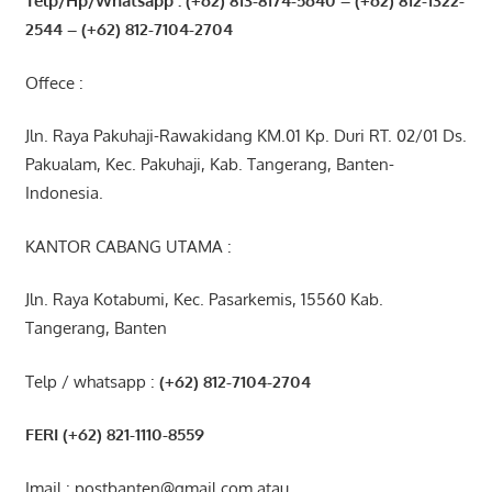
Telp/Hp/Whatsapp : (+62) 813-8174-5640 – (+62) 812-1322-
2544
– (+62) 812-7104-2704
Offece :
Jln. Raya Pakuhaji-Rawakidang KM.01 Kp. Duri RT. 02/01 Ds.
Pakualam, Kec. Pakuhaji, Kab. Tangerang, Banten-
Indonesia.
KANTOR CABANG UTAMA :
Jln. Raya Kotabumi, Kec. Pasarkemis, 15560 Kab.
Tangerang, Banten
Telp / whatsapp :
(+62) 812-7104-2704
FERI (+62) 821-1110-8559
Imail : postbanten@gmail.com atau