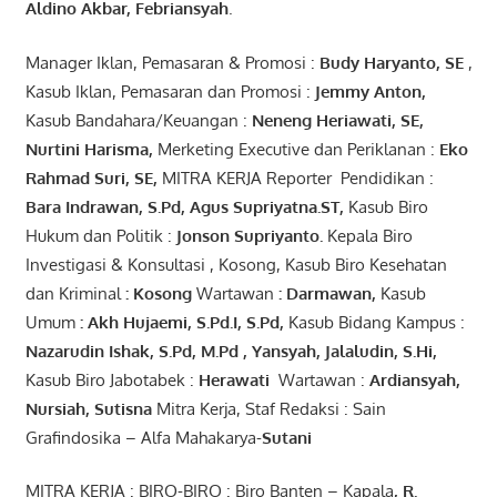
Aldino Akbar, Febriansyah
.
Manager Iklan, Pemasaran & Promosi :
Budy Haryanto, SE
,
Kasub Iklan, Pemasaran dan Promosi :
Jemmy Anton
,
Kasub Bandahara/Keuangan :
Neneng
Heriawati
, SE,
Nurtini
Harisma
,
Merketing Executive dan Periklanan :
Eko
Rahmad Suri
,
SE,
MITRA KERJA Reporter Pendidikan :
Bara
Indrawan
,
S.Pd
,
Agus
Supriyatna
.
ST
,
Kasub Biro
Hukum dan Politik :
Jonson
S
upriyanto
.
Kepala Biro
Investigasi & Konsultasi , Kosong, Kasub Biro Kesehatan
dan Kriminal
:
Kosong
Wartawan
:
Darmawan
,
Kasub
Umum
:
Akh Hujaemi, S.Pd.I, S.Pd
,
Kasub Bidang Kampus :
Nazarudin
Ishak
,
S.Pd
,
M.Pd
,
Yansyah
,
Jalaludin
,
S.Hi
,
Kasub Biro Jabotabek :
Herawati
Wartawan :
Ardiansyah
,
Nursiah
,
Suti
s
na
Mitra Kerja, Staf Redaksi : Sain
Grafindosika – Alfa Mahakarya-
Sutani
MITRA KERJA : BIRO-BIRO : Biro Banten – Kapala
,
R.