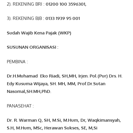
2). REKENING BRI :
01200 100 3596301
,
3). REKENING BJB :
0133 1939 95 001
Sudah Wajib Kena Pajak (WKP)
SUSUNAN ORGANISASI :
PEMBINA :
Dr.H.Muhamad
Eko
Riadi
, SH,MH
, Irjen. Pol (Pur) Drs. H.
Edy Kusuma Wijaya, SH. MH,
MM, Prof
.
Dr.Sutan
Nasomal,SH.MH,PhD.
PANASEHAT :
Dr. R. Warman Q, SH, M.Si, M.Hum
,
Dr, Waqkimansyah,
S.H, M.Hum, MSc
,
Herawan Sukses, SE, M,Si