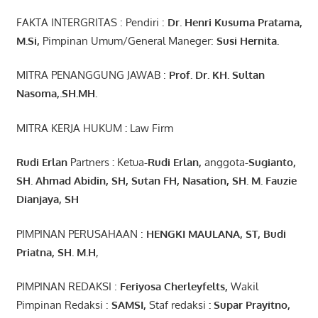
FAKTA INTERGRITAS : Pendiri :
Dr. Henri
Kusuma
Pratama,
M.Si
,
Pimpinan Umum/General Maneger:
Susi
Hernita.
MITRA PENANGGUNG JAWAB :
Prof. Dr. KH. Sultan
Nasoma,.SH.MH.
MITRA KERJA HUKUM
:
Law Firm
Rudi Erlan
Partners
:
Ketua
-Rudi
Erlan
,
anggota
-Sugianto
,
SH. Ahmad
Abidin
, SH,
Sutan
FH,
Nasation
, SH. M.
Fauzie
Dianjaya
, SH
PIMPINAN PERUSAHAAN :
HENGKI MAULANA, ST
, Budi
Pr
iatna
, SH
. M.H
,
PIMPINAN REDAKSI :
Feriyosa Cherleyfelts,
Wakil
Pimpinan Redaksi :
SAMSI,
Staf redaksi
: Supar Prayitno,