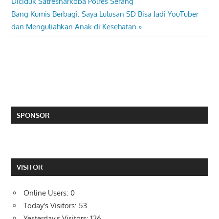
Post:
Diciduk Satresnarkoba Polres Serang
navigation
Next
Bang Kumis Berbagi: Saya Lulusan SD Bisa Jadi YouTuber
Post:
dan Menguliahkan Anak di Kesehatan
SPONSOR
VISITOR
Online Users:
0
Today's Visitors:
53
Yesterday's Visitors:
126