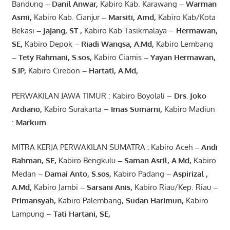
Bandung
–
Danil Anwar
,
Kabiro Kab. Karawang
–
Warman
Asmi
,
Kabiro Kab. Cianjur
–
Marsiti
,
Amd
,
Kabiro Kab/Kota
Bekasi
– Jajang
, ST
,
Kabiro Kab Tasikmalaya –
Hermawan
,
SE,
Kabiro Depok
– Riadi Wangsa
,
A.Md
,
Kabiro Lembang
– Tety Rahmani
, S.sos,
Kabiro Ciamis
– Yayan Hermawan
,
S.IP,
Kabiro Cirebon
–
Hartati
,
A.Md
,
PERWAKILAN JAWA TIMUR : Kabiro Boyolali –
Drs.
Joko
Ardiano
,
Kabiro Surakarta –
Imas
Sumarni
,
Kabiro Madiun
:
Markum
MITRA KERJA PERWAKILAN SUMATRA
:
Kabiro Aceh
– Andi
Rahman, SE
,
Kabiro Bengkulu
– Saman Asril
,
A.Md
,
Kabiro
Medan
– Damai Anto
, S.sos,
Kabiro Padang
– Aspirizal
,
A.Md
,
Kabiro Jambi
– Sarsani Anis
,
Kabiro Riau/Kep. Riau
–
Primansyah
,
Kabiro Palembang,
Sudan
Harimun
,
Kabiro
Lampung –
Tati Hartani, SE
,