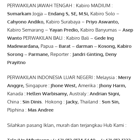
PERWAKILAN JAWAH TENGAH : Kabiro MADIUM :
Sumarkam
Jogja
–
Endang
S, SE,
M.Si
,
Kabiro Solo –
Cahyono
Andiko
,
Kabiro Surabaya –
Priyo
Aswanto
,
Kabiro Semarang –
Yayan
Predio
,
Kabiro Banyumas –
Asep
Wanto
PERWAKILAN BALI : Kabiro Bali
–
Gede
Ing
Madewardana
,
Papua
– Barat –
darman
–
Kosong
,
Kabiro
Sorong
–
Parmane
,
Reporter :
Jandri Ginting, Deny
Prayitno
PERWAKILAN INDONESIA LUAR NEGERI
:
Melaysia
: Merry
Anggre
,
Singapure
:
Jhone
West,
Amerika
:
Jhony
Harm,
Kanada
: Hellen
Warbisamy
,
Australy
:
Andrian
Signi
,
China
: Sin
Dinis
.
Hokong :
Jacky,
Thailand :
Sun Sin,
Pliphina :
Mas Andree
Silahkan pasang Iklan, murah dan terjangkau Hub Kami :