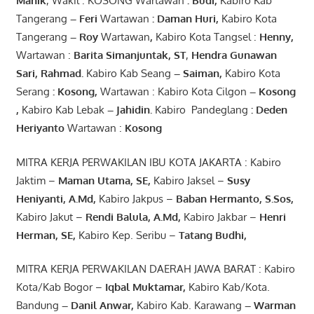
Manik
, Wakil : KOSONG Wartawan
:
Budi
,
Kabiro Kab
Tangerang
–
Feri
Wartawan
:
Daman Huri,
Kabiro Kota
Tangerang
– Roy
Wartawan
,
Kabiro Kota Tangsel :
Henny
,
Wartawan :
Barita Simanjuntak, ST
,
Hendra
Gunawan
Sari
,
Rahmad
.
Kabiro Kab Seang
–
Saiman
,
Kabiro Kota
Serang
:
Kosong
,
Wartawan : Kabiro Kota Cilgon
–
Kosong
,
Kabiro Kab Lebak
–
Jahidin
.
Kabiro Pandeglang
: Deden
Heriyanto
Wartawan :
Kosong
MITRA KERJA PERWAKILAN IBU KOTA JAKARTA : Kabiro
Jaktim –
Maman Utama, SE
,
Kabiro Jaksel –
Susy
Heniyanti, A.Md
,
Kabiro Jakpus –
Baban Hermanto, S.Sos
,
Kabiro Jakut –
Rendi
Balula
,
A.Md
,
Kabiro Jakbar –
Henri
Herman, SE
,
Kabiro Kep. Seribu –
Tatang Budhi
,
MITRA KERJA PERWAKILAN DAERAH JAWA BARAT : Kabiro
Kota/Kab Bogor –
Iqbal
Muktamar
,
Kabiro Kab/Kota.
Bandung
–
Danil Anwar
,
Kabiro Kab. Karawang
–
Warman