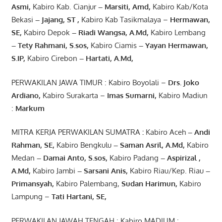
Asmi
,
Kabiro Kab. Cianjur
–
Marsiti
,
Amd
,
Kabiro Kab/Kota
Bekasi
– Jajang
, ST
,
Kabiro Kab Tasikmalaya –
Hermawan
,
SE,
Kabiro Depok
– Riadi Wangsa
,
A.Md
,
Kabiro Lembang
– Tety Rahmani
, S.sos,
Kabiro Ciamis
– Yayan Hermawan
,
S.IP,
Kabiro Cirebon
–
Hartati
,
A.Md
,
PERWAKILAN JAWA TIMUR : Kabiro Boyolali –
Drs.
Joko
Ardiano
,
Kabiro Surakarta –
Imas
Sumarni
,
Kabiro Madiun
:
Markum
MITRA KERJA PERWAKILAN SUMATRA
:
Kabiro Aceh
– Andi
Rahman, SE
,
Kabiro Bengkulu
– Saman Asril
,
A.Md
,
Kabiro
Medan
– Damai Anto
, S.sos,
Kabiro Padang
– Aspirizal
,
A.Md
,
Kabiro Jambi
– Sarsani Anis
,
Kabiro Riau/Kep. Riau
–
Primansyah
,
Kabiro Palembang,
Sudan
Harimun
,
Kabiro
Lampung –
Tati Hartani, SE
,
PERWAKILAN JAWAH TENGAH : Kabiro MADIUM :