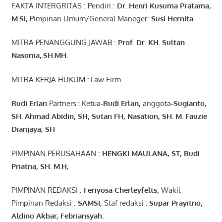
FAKTA INTERGRITAS : Pendiri :
Dr. Henri
Kusuma
Pratama,
M.Si
,
Pimpinan Umum/General Maneger:
Susi
Hernita.
MITRA PENANGGUNG JAWAB :
Prof. Dr. KH. Sultan
Nasoma,.SH.MH.
MITRA KERJA HUKUM
:
Law Firm
Rudi Erlan
Partners
:
Ketua
-Rudi
Erlan
,
anggota
-Sugianto
,
SH. Ahmad
Abidin
, SH,
Sutan
FH,
Nasation
, SH. M.
Fauzie
Dianjaya
, SH
PIMPINAN PERUSAHAAN :
HENGKI MAULANA, ST
, Budi
Pr
iatna
, SH
. M.H
,
PIMPINAN REDAKSI :
Feriyosa Cherleyfelts,
Wakil
Pimpinan Redaksi :
SAMSI,
Staf redaksi
: Supar Prayitno,
Aldino Akbar, Febriansyah
.