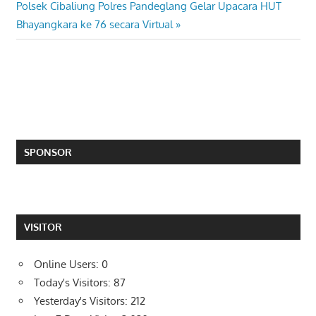
navigation
Next
Polsek Cibaliung Polres Pandeglang Gelar Upacara HUT
Post:
Bhayangkara ke 76 secara Virtual
SPONSOR
VISITOR
Online Users:
0
Today's Visitors:
87
Yesterday's Visitors:
212