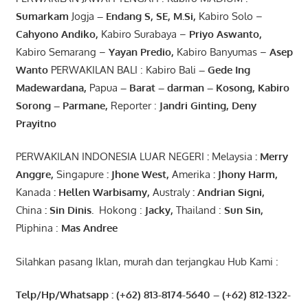
Sumarkam
Jogja
–
Endang
S, SE,
M.Si
,
Kabiro Solo –
Cahyono
Andiko
,
Kabiro Surabaya –
Priyo
Aswanto
,
Kabiro Semarang –
Yayan
Predio
,
Kabiro Banyumas –
Asep
Wanto
PERWAKILAN BALI : Kabiro Bali
–
Gede
Ing
Madewardana
,
Papua
– Barat –
darman
–
Kosong
,
Kabiro
Sorong
–
Parmane
,
Reporter :
Jandri Ginting, Deny
Prayitno
PERWAKILAN INDONESIA LUAR NEGERI
:
Melaysia
: Merry
Anggre
,
Singapure
:
Jhone
West,
Amerika
:
Jhony
Harm,
Kanada
: Hellen
Warbisamy
,
Australy
:
Andrian
Signi
,
China
: Sin
Dinis
.
Hokong :
Jacky,
Thailand :
Sun Sin,
Pliphina :
Mas Andree
Silahkan pasang Iklan, murah dan terjangkau Hub Kami :
Telp/Hp/Whatsapp : (+62) 813-8174-5640 – (+62) 812-1322-