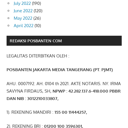
July 2022
(190)
June 2022
(120)
May 2022
(26)
April 2022
(10)
REDAKSI POSBANTEN COM
LEGALITAS DITERBITKAN OLEH :
POSBANTEN JAKARTA MEDIA TANGERANG (PT. PJMT)
AHU. 0007192. AH. 0104 th 2021. AKTE NOTARIS. NY. IRMA
SAVYNA FIRDAUS, SH,
NPW
P
:
4
2.
282
.1
37
.6-418.000
PBBR
DAN NIB
:
3012210033807
,
1). REKENING MANDIRI :
155 00 11444257
,
2). REKENING BRI :
01200 100 3596301
,