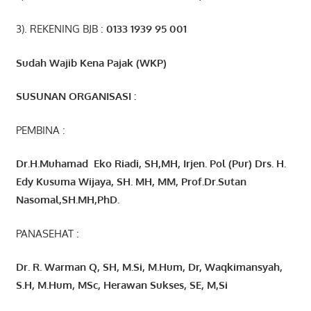
3). REKENING BJB :
0133 1939 95 001
Sudah Wajib Kena Pajak (WKP)
SUSUNAN ORGANISASI :
PEMBINA :
Dr.H.Muhamad
Eko
Riadi
, SH,MH
, Irjen. Pol (Pur) Drs. H.
Edy Kusuma Wijaya, SH. MH,
MM, Prof
.
Dr.Sutan
Nasomal,SH.MH,PhD.
PANASEHAT :
Dr. R. Warman Q, SH, M.Si, M.Hum
,
Dr, Waqkimansyah,
S.H, M.Hum, MSc
,
Herawan Sukses, SE, M,Si