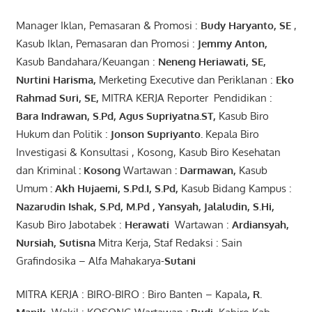
Manager Iklan, Pemasaran & Promosi :
Budy Haryanto, SE
,
Kasub Iklan, Pemasaran dan Promosi :
Jemmy Anton
,
Kasub Bandahara/Keuangan :
Neneng
Heriawati
, SE,
Nurtini
Harisma
,
Merketing Executive dan Periklanan :
Eko
Rahmad Suri
,
SE,
MITRA KERJA Reporter Pendidikan :
Bara
Indrawan
,
S.Pd
,
Agus
Supriyatna
.
ST
,
Kasub Biro
Hukum dan Politik :
Jonson
S
upriyanto
.
Kepala Biro
Investigasi & Konsultasi , Kosong, Kasub Biro Kesehatan
dan Kriminal
:
Kosong
Wartawan
:
Darmawan
,
Kasub
Umum
:
Akh Hujaemi, S.Pd.I, S.Pd
,
Kasub Bidang Kampus :
Nazarudin
Ishak
,
S.Pd
,
M.Pd
,
Yansyah
,
Jalaludin
,
S.Hi
,
Kasub Biro Jabotabek :
Herawati
Wartawan :
Ardiansyah
,
Nursiah
,
Suti
s
na
Mitra Kerja, Staf Redaksi : Sain
Grafindosika – Alfa Mahakarya-
Sutani
MITRA KERJA : BIRO-BIRO : Biro Banten – Kapala
,
R.