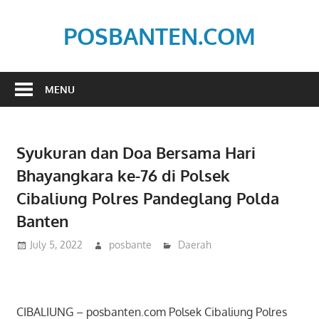
Skip
to
POSBANTEN.COM
content
Mendidik,
Dan
MENU
Menyampaikan
Aspirasi
Rakyat
Syukuran dan Doa Bersama Hari
Bhayangkara ke-76 di Polsek
Cibaliung Polres Pandeglang Polda
Banten
July 5, 2022
posbante
Daerah
CIBALIUNG – posbanten.com Polsek Cibaliung Polres