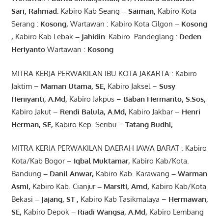
Sari
,
Rahmad
.
Kabiro Kab Seang
–
Saiman
,
Kabiro Kota
Serang
:
Kosong
,
Wartawan : Kabiro Kota Cilgon
–
Kosong
,
Kabiro Kab Lebak
–
Jahidin
.
Kabiro Pandeglang
: Deden
Heriyanto
Wartawan :
Kosong
MITRA KERJA PERWAKILAN IBU KOTA JAKARTA : Kabiro
Jaktim –
Maman Utama, SE
,
Kabiro Jaksel –
Susy
Heniyanti, A.Md
,
Kabiro Jakpus –
Baban Hermanto, S.Sos
,
Kabiro Jakut –
Rendi
Balula
,
A.Md
,
Kabiro Jakbar –
Henri
Herman, SE
,
Kabiro Kep. Seribu –
Tatang Budhi
,
MITRA KERJA PERWAKILAN DAERAH JAWA BARAT : Kabiro
Kota/Kab Bogor –
Iqbal
Muktamar
,
Kabiro Kab/Kota.
Bandung
–
Danil Anwar
,
Kabiro Kab. Karawang
–
Warman
Asmi
,
Kabiro Kab. Cianjur
–
Marsiti
,
Amd
,
Kabiro Kab/Kota
Bekasi
– Jajang
, ST
,
Kabiro Kab Tasikmalaya –
Hermawan
,
SE,
Kabiro Depok
– Riadi Wangsa
,
A.Md
,
Kabiro Lembang