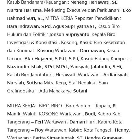
Kasub Bandahara/Keuangan :
Neneng
Heriawati
, SE,
Nurtini
Harisma
,
Merketing Executive dan Periklanan :
Eko
Rahmad Suri
,
SE,
MITRA KERJA Reporter Pendidikan :
Bara
Indrawan
,
S.Pd
,
Agus
Supriyatna
.
ST
,
Kasub Biro
Hukum dan Politik :
Jonson
S
upriyanto
.
Kepala Biro
Investigasi & Konsultasi , Kosong, Kasub Biro Kesehatan
dan Kriminal
:
Kosong
Wartawan
:
Darmawan
,
Kasub
Umum
:
Akh Hujaemi, S.Pd.I, S.Pd
,
Kasub Bidang Kampus :
Nazarudin
Ishak
,
S.Pd
,
M.Pd
,
Yansyah
,
Jalaludin
,
S.Hi
,
Kasub Biro Jabotabek :
Herawati
Wartawan :
Ardiansyah
,
Nursiah
,
Suti
s
na
Mitra Kerja, Staf Redaksi : Sain
Grafindosika – Alfa Mahakarya-
Sutani
MITRA KERJA : BIRO-BIRO : Biro Banten – Kapala
,
R.
Manik
, Wakil : KOSONG Wartawan
:
Budi
,
Kabiro Kab
Tangerang
–
Feri
Wartawan
:
Daman Huri,
Kabiro Kota
Tangerang
– Roy
Wartawan
,
Kabiro Kota Tangsel :
Henny
,
Wartawan :
Barita Simanjuntak, ST
,
Hendra
Gunawan