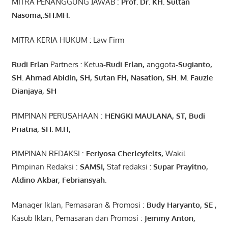
MITRA PENANGGUNG JAWAB :
Prof. Dr. KH. Sultan
Nasoma,.SH.MH.
MITRA KERJA HUKUM
:
Law Firm
Rudi Erlan
Partners
:
Ketua
-Rudi
Erlan
,
anggota
-Sugianto
,
SH. Ahmad
Abidin
, SH,
Sutan
FH,
Nasation
, SH. M.
Fauzie
Dianjaya
, SH
PIMPINAN PERUSAHAAN :
HENGKI MAULANA, ST
, Budi
Pr
iatna
, SH
. M.H
,
PIMPINAN REDAKSI :
Feriyosa Cherleyfelts,
Wakil
Pimpinan Redaksi :
SAMSI,
Staf redaksi
: Supar Prayitno,
Aldino Akbar, Febriansyah
.
Manager Iklan, Pemasaran & Promosi :
Budy Haryanto, SE
,
Kasub Iklan, Pemasaran dan Promosi :
Jemmy Anton
,