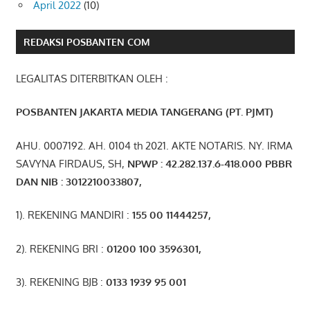
April 2022
(10)
REDAKSI POSBANTEN COM
LEGALITAS DITERBITKAN OLEH :
POSBANTEN JAKARTA MEDIA TANGERANG (PT. PJMT)
AHU. 0007192. AH. 0104 th 2021. AKTE NOTARIS. NY. IRMA
SAVYNA FIRDAUS, SH,
NPW
P
:
4
2.
282
.1
37
.6-418.000
PBBR
DAN NIB
:
3012210033807
,
1). REKENING MANDIRI :
155 00 11444257
,
2). REKENING BRI :
01200 100 3596301
,
3). REKENING BJB :
0133 1939 95 001