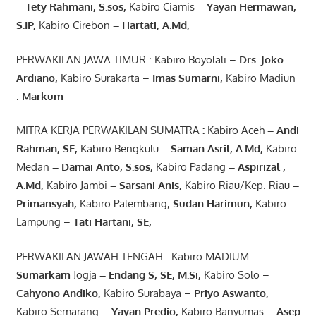
– Tety Rahmani
, S.sos,
Kabiro Ciamis
– Yayan Hermawan
,
S.IP,
Kabiro Cirebon
–
Hartati
,
A.Md
,
PERWAKILAN JAWA TIMUR : Kabiro Boyolali –
Drs.
Joko
Ardiano
,
Kabiro Surakarta –
Imas
Sumarni
,
Kabiro Madiun
:
Markum
MITRA KERJA PERWAKILAN SUMATRA
:
Kabiro Aceh
– Andi
Rahman, SE
,
Kabiro Bengkulu
– Saman Asril
,
A.Md
,
Kabiro
Medan
– Damai Anto
, S.sos,
Kabiro Padang
– Aspirizal
,
A.Md
,
Kabiro Jambi
– Sarsani Anis
,
Kabiro Riau/Kep. Riau
–
Primansyah
,
Kabiro Palembang,
Sudan
Harimun
,
Kabiro
Lampung –
Tati Hartani, SE
,
PERWAKILAN JAWAH TENGAH : Kabiro MADIUM :
Sumarkam
Jogja
–
Endang
S, SE,
M.Si
,
Kabiro Solo –
Cahyono
Andiko
,
Kabiro Surabaya –
Priyo
Aswanto
,
Kabiro Semarang –
Yayan
Predio
,
Kabiro Banyumas –
Asep