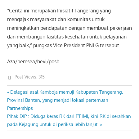
“Cerita ini merupakan Inisiatif Tangerang yang
mengajak masyarakat dan komunitas untuk
meningkatkan pendapatan dengan membuat pekerjaan
dan membangun fasilitas kesehatan untuk pelayanan
yang baik,” pungkas Vice President PNLG tersebut.
Aza/pemsea/hevi/posb
Post Views:
315
Previous
Delegasi asal Kamboja memuji Kabupaten Tangerang,
Post
Post:
Provinsi Banten, yang menjadi lokasi pertemuan
navigation
Partnerships
Next
Pihak DJP : Diduga keras RK dari PT.IMJ, kini RK di serahkan
Post:
pada Kejagung untuk di periksa lebih lanjut.