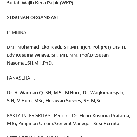
Sudah Wajib Kena Pajak (WKP)
SUSUNAN ORGANISASI :
PEMBINA :
Dr.H.Muhamad
Eko
Riadi
, SH,MH
, Irjen. Pol (Pur) Drs. H.
Edy Kusuma Wijaya, SH. MH,
MM, Prof
.
Dr.Sutan
Nasomal,SH.MH,PhD.
PANASEHAT :
Dr. R. Warman Q, SH, M.Si, M.Hum
,
Dr, Waqkimansyah,
S.H, M.Hum, MSc
,
Herawan Sukses, SE, M,Si
FAKTA INTERGRITAS : Pendiri :
Dr. Henri
Kusuma
Pratama,
M.Si
,
Pimpinan Umum/General Maneger:
Susi
Hernita.