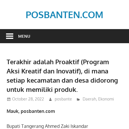
Skip
to
POSBANTEN.COM
content
Mendidik,
Dan
MENU
Menyampaikan
Aspirasi
Rakyat
Terakhir adalah Proaktif (Program
Aksi Kreatif dan Inovatif), di mana
setiap kecamatan dan desa didorong
untuk memiliki produk.
October 28, 2022
posbante
Daerah
,
Ekonomi
Mauk, posbanten.com
Bupati Tangerang Ahmed Zaki Iskandar