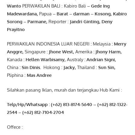
Wanto
PERWAKILAN BALI : Kabiro Bali
–
Gede
Ing
Madewardana
,
Papua
– Barat –
darman
–
Kosong
,
Kabiro
Sorong
–
Parmane
,
Reporter :
Jandri Ginting, Deny
Prayitno
PERWAKILAN INDONESIA LUAR NEGERI
:
Melaysia
: Merry
Anggre
,
Singapure
:
Jhone
West,
Amerika
:
Jhony
Harm,
Kanada
: Hellen
Warbisamy
,
Australy
:
Andrian
Signi
,
China
: Sin
Dinis
.
Hokong :
Jacky,
Thailand :
Sun Sin,
Pliphina :
Mas Andree
Silahkan pasang Iklan, murah dan terjangkau Hub Kami :
Telp/Hp/Whatsapp : (+62) 813-8174-5640 – (+62) 812-1322-
2544
– (+62) 812-7104-2704
Offece :