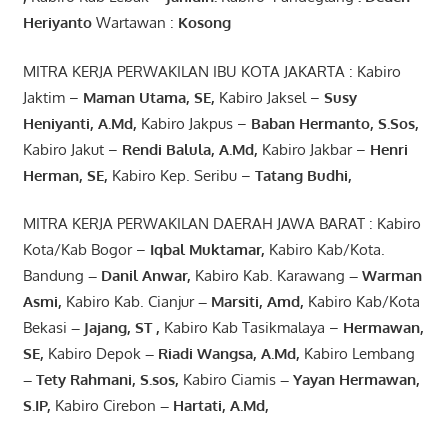
Heriyanto
Wartawan :
Kosong
MITRA KERJA PERWAKILAN IBU KOTA JAKARTA : Kabiro
Jaktim –
Maman Utama, SE
,
Kabiro Jaksel –
Susy
Heniyanti, A.Md
,
Kabiro Jakpus –
Baban Hermanto, S.Sos
,
Kabiro Jakut –
Rendi
Balula
,
A.Md
,
Kabiro Jakbar –
Henri
Herman, SE
,
Kabiro Kep. Seribu –
Tatang Budhi
,
MITRA KERJA PERWAKILAN DAERAH JAWA BARAT : Kabiro
Kota/Kab Bogor –
Iqbal
Muktamar
,
Kabiro Kab/Kota.
Bandung
–
Danil Anwar
,
Kabiro Kab. Karawang
–
Warman
Asmi
,
Kabiro Kab. Cianjur
–
Marsiti
,
Amd
,
Kabiro Kab/Kota
Bekasi
– Jajang
, ST
,
Kabiro Kab Tasikmalaya –
Hermawan
,
SE,
Kabiro Depok
– Riadi Wangsa
,
A.Md
,
Kabiro Lembang
– Tety Rahmani
, S.sos,
Kabiro Ciamis
– Yayan Hermawan
,
S.IP,
Kabiro Cirebon
–
Hartati
,
A.Md
,