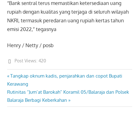
“Bank sentral terus memastikan ketersediaan uang
rupiah dengan kualitas yang terjaga di seluruh wilayah
NKRI, termasuk peredaran uang rupiah kertas tahun
emisi 2022,” tegasnya
Henry / Netty / posb
Post Views:
420
Previous
Tangkap oknum kadis, penjarahkan dan copot Bupati
Post
Post:
Kerawang
navigation
Next
Rutinitas “Jum’at Barokah” Koramil 05/Balaraja dan Polsek
Post:
Balaraja Berbagi Keberkahan