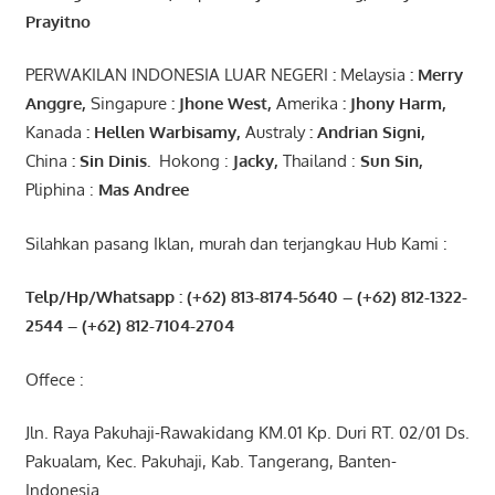
Prayitno
PERWAKILAN INDONESIA LUAR NEGERI
:
Melaysia
: Merry
Anggre
,
Singapure
:
Jhone
West,
Amerika
:
Jhony
Harm,
Kanada
: Hellen
Warbisamy
,
Australy
:
Andrian
Signi
,
China
: Sin
Dinis
.
Hokong :
Jacky,
Thailand :
Sun Sin,
Pliphina :
Mas Andree
Silahkan pasang Iklan, murah dan terjangkau Hub Kami :
Telp/Hp/Whatsapp : (+62) 813-8174-5640 – (+62) 812-1322-
2544
– (+62) 812-7104-2704
Offece :
Jln. Raya Pakuhaji-Rawakidang KM.01 Kp. Duri RT. 02/01 Ds.
Pakualam, Kec. Pakuhaji, Kab. Tangerang, Banten-
Indonesia.