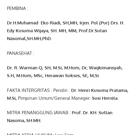
PEMBINA :
Dr.H.Muhamad
Eko
Riadi
, SH,MH
, Irjen. Pol (Pur) Drs. H.
Edy Kusuma Wijaya, SH. MH,
MM, Prof
.
Dr.Sutan
Nasomal,SH.MH,PhD.
PANASEHAT :
Dr. R. Warman Q, SH, M.Si, M.Hum
,
Dr, Waqkimansyah,
S.H, M.Hum, MSc
,
Herawan Sukses, SE, M,Si
FAKTA INTERGRITAS : Pendiri :
Dr. Henri
Kusuma
Pratama,
M.Si
,
Pimpinan Umum/General Maneger:
Susi
Hernita.
MITRA PENANGGUNG JAWAB :
Prof. Dr. KH. Sultan
Nasoma,.SH.MH.