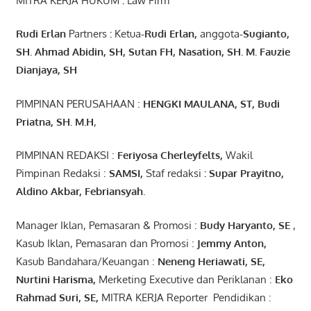
MITRA KERJA HUKUM
:
Law Firm
Rudi Erlan
Partners
:
Ketua
-Rudi
Erlan
,
anggota
-Sugianto
,
SH. Ahmad
Abidin
, SH,
Sutan
FH,
Nasation
, SH. M.
Fauzie
Dianjaya
, SH
PIMPINAN PERUSAHAAN :
HENGKI MAULANA, ST
, Budi
Pr
iatna
, SH
. M.H
,
PIMPINAN REDAKSI :
Feriyosa Cherleyfelts,
Wakil
Pimpinan Redaksi :
SAMSI,
Staf redaksi
: Supar Prayitno,
Aldino Akbar, Febriansyah
.
Manager Iklan, Pemasaran & Promosi :
Budy Haryanto, SE
,
Kasub Iklan, Pemasaran dan Promosi :
Jemmy Anton
,
Kasub Bandahara/Keuangan :
Neneng
Heriawati
, SE,
Nurtini
Harisma
,
Merketing Executive dan Periklanan :
Eko
Rahmad Suri
,
SE,
MITRA KERJA Reporter Pendidikan :