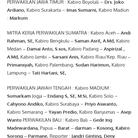
PERWAKILAN JAWA TIMUR : Kabiro Boyolali –
Drs.
Joko
Ardiano
,
Kabiro Surakarta –
Imas
Sumarni
,
Kabiro Madiun
:
Markum
MITRA KERJA PERWAKILAN SUMATRA
:
Kabiro Aceh
– Andi
Rahman, SE
,
Kabiro Bengkulu
– Saman Asril
,
A.Md
,
Kabiro
Medan
– Damai Anto
, S.sos,
Kabiro Padang
– Aspirizal
,
A.Md
,
Kabiro Jambi
– Sarsani Anis
,
Kabiro Riau/Kep. Riau
–
Primansyah
,
Kabiro Palembang,
Sudan
Harimun
,
Kabiro
Lampung –
Tati Hartani, SE
,
PERWAKILAN JAWAH TENGAH : Kabiro MADIUM :
Sumarkam
Jogja
–
Endang
S, SE,
M.Si
,
Kabiro Solo –
Cahyono
Andiko
,
Kabiro Surabaya –
Priyo
Aswanto
,
Kabiro Semarang –
Yayan
Predio
,
Kabiro Banyumas –
Asep
Wanto
PERWAKILAN BALI : Kabiro Bali
–
Gede
Ing
Madewardana
,
Papua
– Barat –
darman
–
Kosong
,
Kabiro
Sorong
–
Parmane
,
Reporter :
Jandri Ginting, Deny