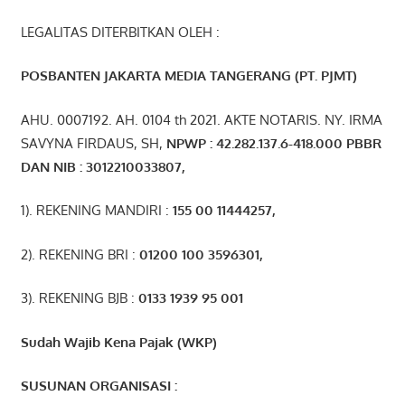
LEGALITAS DITERBITKAN OLEH :
POSBANTEN JAKARTA MEDIA TANGERANG (PT. PJMT)
AHU. 0007192. AH. 0104 th 2021. AKTE NOTARIS. NY. IRMA
SAVYNA FIRDAUS, SH,
NPW
P
:
4
2.
282
.1
37
.6-418.000
PBBR
DAN NIB
:
3012210033807
,
1). REKENING MANDIRI :
155 00 11444257
,
2). REKENING BRI :
01200 100 3596301
,
3). REKENING BJB :
0133 1939 95 001
Sudah Wajib Kena Pajak (WKP)
SUSUNAN ORGANISASI :