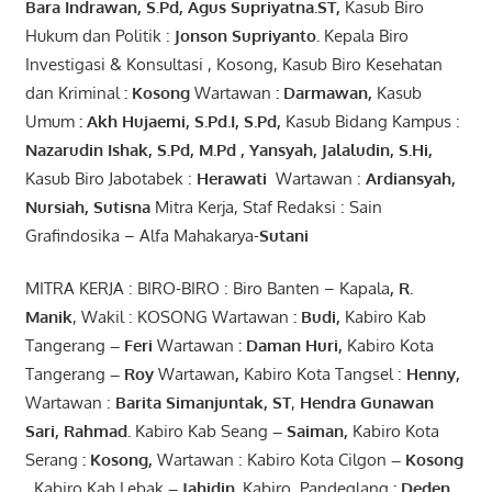
Bara
Indrawan
,
S.Pd
,
Agus
Supriyatna
.
ST
,
Kasub Biro
Hukum dan Politik :
Jonson
S
upriyanto
.
Kepala Biro
Investigasi & Konsultasi , Kosong, Kasub Biro Kesehatan
dan Kriminal
:
Kosong
Wartawan
:
Darmawan
,
Kasub
Umum
:
Akh Hujaemi, S.Pd.I, S.Pd
,
Kasub Bidang Kampus :
Nazarudin
Ishak
,
S.Pd
,
M.Pd
,
Yansyah
,
Jalaludin
,
S.Hi
,
Kasub Biro Jabotabek :
Herawati
Wartawan :
Ardiansyah
,
Nursiah
,
Suti
s
na
Mitra Kerja, Staf Redaksi : Sain
Grafindosika – Alfa Mahakarya-
Sutani
MITRA KERJA : BIRO-BIRO : Biro Banten – Kapala
,
R.
Manik
, Wakil : KOSONG Wartawan
:
Budi
,
Kabiro Kab
Tangerang
–
Feri
Wartawan
:
Daman Huri,
Kabiro Kota
Tangerang
– Roy
Wartawan
,
Kabiro Kota Tangsel :
Henny
,
Wartawan :
Barita Simanjuntak, ST
,
Hendra
Gunawan
Sari
,
Rahmad
.
Kabiro Kab Seang
–
Saiman
,
Kabiro Kota
Serang
:
Kosong
,
Wartawan : Kabiro Kota Cilgon
–
Kosong
,
Kabiro Kab Lebak
–
Jahidin
.
Kabiro Pandeglang
: Deden