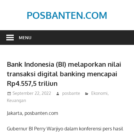
Skip
to
POSBANTEN.COM
content
Mendidik,
Dan
MENU
Menyampaikan
Aspirasi
Rakyat
Bank Indonesia (BI) melaporkan nilai
transaksi digital banking mencapai
Rp4.557,5 triliun
September 22, 2022
posbante
Ekonomi
,
Keuangan
Jakarta, posbanten.com
Gubernur BI Perry Warjiyo dalam konferensi pers hasil