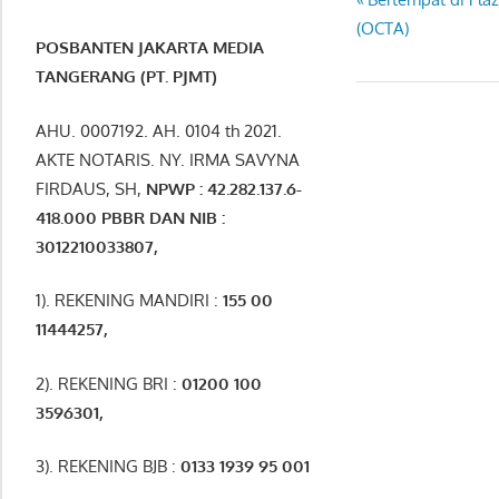
Post
Post:
(OCTA)
navigation
POSBANTEN JAKARTA MEDIA
TANGERANG (PT. PJMT)
AHU. 0007192. AH. 0104 th 2021.
AKTE NOTARIS. NY. IRMA SAVYNA
FIRDAUS, SH,
NPW
P
:
4
2.
282
.1
37
.6-
418.000
PBBR DAN NIB
:
3012210033807
,
1). REKENING MANDIRI :
155 00
11444257
,
2). REKENING BRI :
01200 100
3596301
,
3). REKENING BJB :
0133 1939 95 001