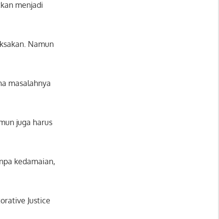
tkan menjadi
paksakan. Namun
na masalahnya
mun juga harus
anpa kedamaian,
rative Justice