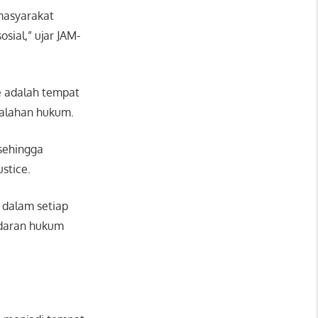
 masyarakat
sial,” ujar JAM-
e adalah tempat
alahan hukum.
sehingga
stice.
 dalam setiap
daran hukum