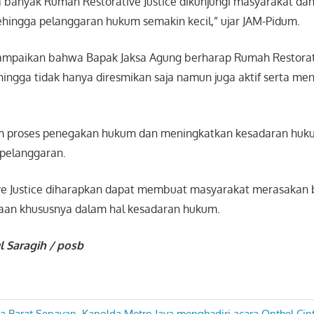
 banyak Rumah Restorative Justice dikunjungi masyarakat da
ehingga pelanggaran hukum semakin kecil,” ujar JAM-Pidum.
mpaikan bahwa Bapak Jaksa Agung berharap Rumah Restorati
ehingga tidak hanya diresmikan saja namun juga aktif serta m
m proses penegakan hukum dan meningkatkan kesadaran huk
i pelanggaran.
ve Justice diharapkan dapat membuat masyarakat merasakan
aan khususnya dalam hal kesadaran hukum.
l Saragih / posb
za Barat Senayan, Kapolda Metro Jaya menghadiri acara Onthel Cin