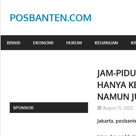
Skip
to
POSBANTEN.COM
content
Mendidik,
Dan
BISNIS
EKONOMI
HUKUM
KEUANGAN
KR
Menyampaikan
Aspirasi
Rakyat
JAM-PID
HANYA K
NAMUN J
SPONSOR
August 15, 2022
Jakarta, posban