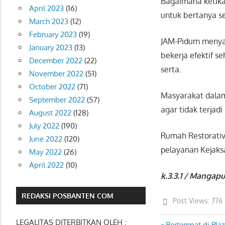
Bagaimana ketika
April 2023
(16)
untuk bertanya s
March 2023
(12)
February 2023
(19)
JAM-Pidum menya
January 2023
(13)
bekerja efektif s
December 2022
(22)
serta.
November 2022
(51)
October 2022
(71)
Masyarakat dala
September 2022
(57)
agar tidak terjad
August 2022
(128)
July 2022
(190)
Rumah Restorati
June 2022
(120)
pelayanan Kejaks
May 2022
(26)
April 2022
(10)
k.3.3.1 / Mangapu
REDAKSI POSBANTEN COM
Post Views:
776
LEGALITAS DITERBITKAN OLEH :
Previous
Bertempat di Pla