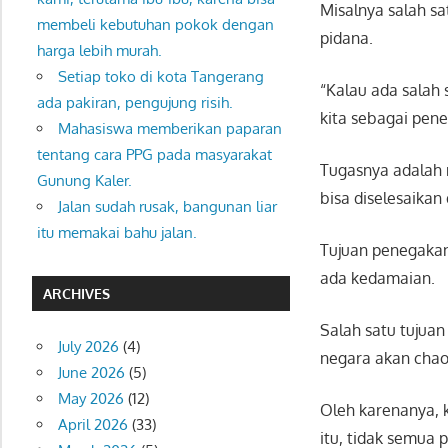
Misalnya salah s
membeli kebutuhan pokok dengan
pidana.
harga lebih murah.
Setiap toko di kota Tangerang
“Kalau ada salah 
ada pakiran, pengujung risih.
kita sebagai pen
Mahasiswa memberikan paparan
tentang cara PPG pada masyarakat
Tugasnya adalah
Gunung Kaler.
bisa diselesaika
Jalan sudah rusak, bangunan liar
itu memakai bahu jalan.
Tujuan penegakan
ada kedamaian.
ARCHIVES
Salah satu tujua
July 2026
(4)
negara akan chao
June 2026
(5)
May 2026
(12)
Oleh karenanya, 
April 2026
(33)
itu, tidak semua p