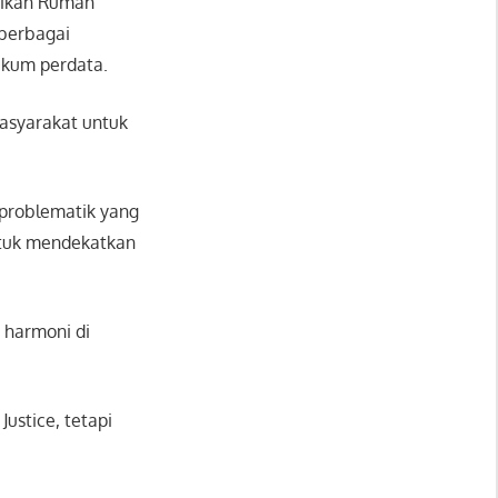
aikan Rumah
 berbagai
ukum perdata.
masyarakat untuk
problematik yang
ntuk mendekatkan
 harmoni di
ustice, tetapi