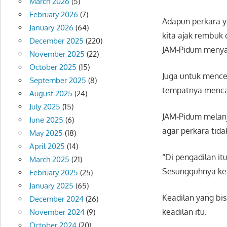
March 2026
(5)
February 2026
(7)
Adapun perkara ya
January 2026
(64)
kita ajak rembuk
December 2025
(220)
JAM-Pidum menyam
November 2025
(22)
October 2025
(15)
Juga untuk mence
September 2025
(8)
tempatnya mencar
August 2025
(24)
July 2025
(15)
JAM-Pidum melanj
June 2025
(6)
agar perkara tida
May 2025
(18)
April 2025
(14)
“Di pengadilan it
March 2025
(21)
Sesungguhnya kead
February 2025
(25)
January 2025
(65)
Keadilan yang bis
December 2024
(26)
keadilan itu.
November 2024
(9)
October 2024
(20)