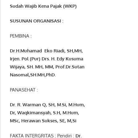
Sudah Wajib Kena Pajak (WKP)
SUSUNAN ORGANISASI :
PEMBINA :
Dr.H.Muhamad
Eko
Riadi
, SH,MH
,
Irjen. Pol (Pur) Drs. H. Edy Kusuma
Wijaya, SH. MH,
MM, Prof
.
Dr.Sutan
Nasomal,SH.MH,PhD.
PANASEHAT :
Dr. R. Warman Q, SH, M.Si, M.Hum
,
Dr, Waqkimansyah, S.H, M.Hum,
MSc
,
Herawan Sukses, SE, M,Si
FAKTA INTERGRITAS : Pendiri :
Dr.