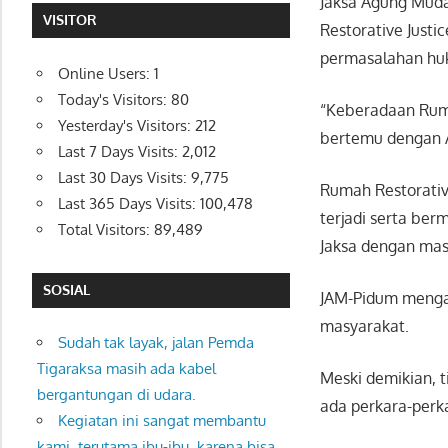
Jaksa Agung Mud
VISITOR
Restorative Just
permasalahan huk
Online Users:
1
Today's Visitors:
80
“Keberadaan Ruma
Yesterday's Visitors:
212
bertemu dengan A
Last 7 Days Visits:
2,012
Last 30 Days Visits:
9,775
Rumah Restorativ
Last 365 Days Visits:
100,478
terjadi serta be
Total Visitors:
89,489
Jaksa dengan mas
SOSIAL
JAM-Pidum mengat
masyarakat.
Sudah tak layak, jalan Pemda
Tigaraksa masih ada kabel
Meski demikian, t
bergantungan di udara.
ada perkara-perka
Kegiatan ini sangat membantu
kami, terutama ibu-ibu, karena bisa