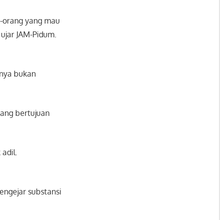
ng-orang yang mau
 ujar JAM-Pidum.
hnya bukan
yang bertujuan
adil.
engejar substansi