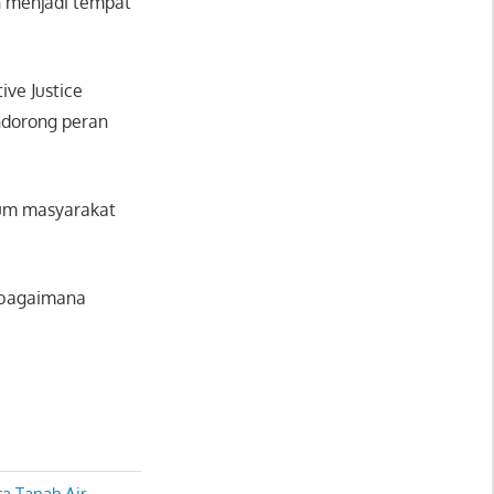
n menjadi tempat
ve Justice
endorong peran
um masyarakat
 bagaimana
ta Tanah Air