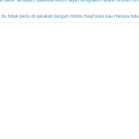
Next
Itu tidak perlu di lakukan Jangan minta maaf kalo kau merasa tid
Post: