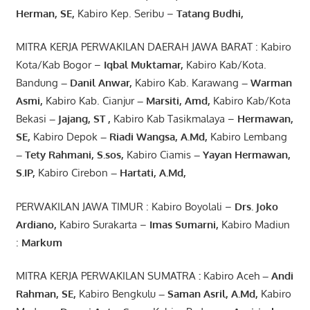
Herman, SE
,
Kabiro Kep. Seribu –
Tatang Budhi
,
MITRA KERJA PERWAKILAN DAERAH JAWA BARAT : Kabiro
Kota/Kab Bogor –
Iqbal
Muktamar
,
Kabiro Kab/Kota.
Bandung
–
Danil Anwar
,
Kabiro Kab. Karawang
–
Warman
Asmi
,
Kabiro Kab. Cianjur
–
Marsiti
,
Amd
,
Kabiro Kab/Kota
Bekasi
– Jajang
, ST
,
Kabiro Kab Tasikmalaya –
Hermawan
,
SE,
Kabiro Depok
– Riadi Wangsa
,
A.Md
,
Kabiro Lembang
– Tety Rahmani
, S.sos,
Kabiro Ciamis
– Yayan Hermawan
,
S.IP,
Kabiro Cirebon
–
Hartati
,
A.Md
,
PERWAKILAN JAWA TIMUR : Kabiro Boyolali –
Drs.
Joko
Ardiano
,
Kabiro Surakarta –
Imas
Sumarni
,
Kabiro Madiun
:
Markum
MITRA KERJA PERWAKILAN SUMATRA
:
Kabiro Aceh
– Andi
Rahman, SE
,
Kabiro Bengkulu
– Saman Asril
,
A.Md
,
Kabiro