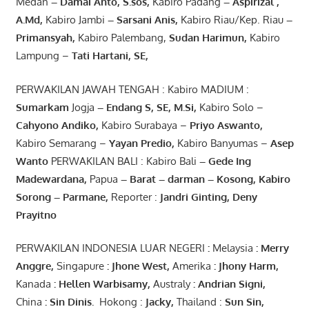
Medan
– Damai Anto
, S.sos,
Kabiro Padang
– Aspirizal
,
A.Md
,
Kabiro Jambi
– Sarsani Anis
,
Kabiro Riau/Kep. Riau
–
Primansyah
,
Kabiro Palembang,
Sudan
Harimun
,
Kabiro
Lampung –
Tati Hartani, SE
,
PERWAKILAN JAWAH TENGAH : Kabiro MADIUM :
Sumarkam
Jogja
–
Endang
S, SE,
M.Si
,
Kabiro Solo –
Cahyono
Andiko
,
Kabiro Surabaya –
Priyo
Aswanto
,
Kabiro Semarang –
Yayan
Predio
,
Kabiro Banyumas –
Asep
Wanto
PERWAKILAN BALI : Kabiro Bali
–
Gede
Ing
Madewardana
,
Papua
– Barat –
darman
–
Kosong
,
Kabiro
Sorong
–
Parmane
,
Reporter :
Jandri Ginting, Deny
Prayitno
PERWAKILAN INDONESIA LUAR NEGERI
:
Melaysia
: Merry
Anggre
,
Singapure
:
Jhone
West,
Amerika
:
Jhony
Harm,
Kanada
: Hellen
Warbisamy
,
Australy
:
Andrian
Signi
,
China
: Sin
Dinis
.
Hokong :
Jacky,
Thailand :
Sun Sin,