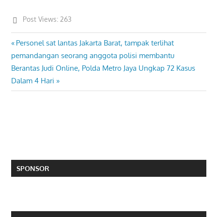
Post Views:
263
Previous
Personel sat lantas Jakarta Barat, tampak terlihat
Post
Post:
pemandangan seorang anggota polisi membantu
navigation
Next
Berantas Judi Online, Polda Metro Jaya Ungkap 72 Kasus
Post:
Dalam 4 Hari
SPONSOR