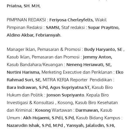
Pr
iatna
, SH
. M.H
,
PIMPINAN REDAKSI :
Feriyosa Cherleyfelts,
Wakil
Pimpinan Redaksi :
SAMSI,
Staf redaksi
: Supar Prayitno,
Aldino Akbar, Febriansyah
.
Manager Iklan, Pemasaran & Promosi :
Budy Haryanto, SE
,
Kasub Iklan, Pemasaran dan Promosi :
Jemmy Anton
,
Kasub Bandahara/Keuangan :
Neneng
Heriawati
, SE,
Nurtini
Harisma
,
Merketing Executive dan Periklanan :
Eko
Rahmad Suri
,
SE,
MITRA KERJA Reporter Pendidikan :
Bara
Indrawan
,
S.Pd
,
Agus
Supriyatna
.
ST
,
Kasub Biro
Hukum dan Politik :
Jonson
S
upriyanto
.
Kepala Biro
Investigasi & Konsultasi , Kosong, Kasub Biro Kesehatan
dan Kriminal
:
Kosong
Wartawan
:
Darmawan
,
Kasub
Umum
:
Akh Hujaemi, S.Pd.I, S.Pd
,
Kasub Bidang Kampus :
Nazarudin
Ishak
,
S.Pd
,
M.Pd
,
Yansyah
,
Jalaludin
,
S.Hi
,