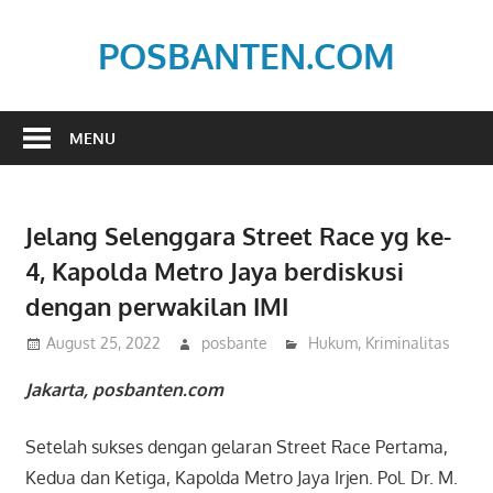
Skip
to
POSBANTEN.COM
content
Mendidik,
Dan
MENU
Menyampaikan
Aspirasi
Rakyat
Jelang Selenggara Street Race yg ke-
4, Kapolda Metro Jaya berdiskusi
dengan perwakilan IMI
August 25, 2022
posbante
Hukum
,
Kriminalitas
Jakarta, posbanten.com
Setelah sukses dengan gelaran Street Race Pertama,
Kedua dan Ketiga, Kapolda Metro Jaya Irjen. Pol. Dr. M.