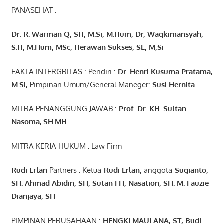
PANASEHAT :
Dr. R. Warman Q, SH, M.Si, M.Hum
,
Dr, Waqkimansyah,
S.H, M.Hum, MSc
,
Herawan Sukses, SE, M,Si
FAKTA INTERGRITAS : Pendiri :
Dr. Henri
Kusuma
Pratama,
M.Si
,
Pimpinan Umum/General Maneger:
Susi
Hernita.
MITRA PENANGGUNG JAWAB :
Prof. Dr. KH. Sultan
Nasoma,.SH.MH.
MITRA KERJA HUKUM
:
Law Firm
Rudi Erlan
Partners
:
Ketua
-Rudi
Erlan
,
anggota
-Sugianto
,
SH. Ahmad
Abidin
, SH,
Sutan
FH,
Nasation
, SH. M.
Fauzie
Dianjaya
, SH
PIMPINAN PERUSAHAAN :
HENGKI MAULANA, ST
, Budi