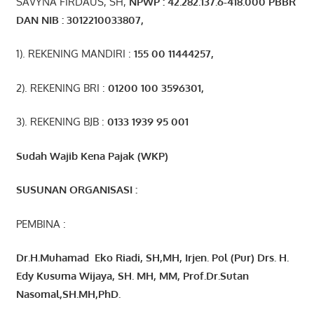
SAVYNA FIRDAUS, SH,
NPW
P
:
4
2.
282
.1
37
.6-418.000
PBBR
DAN NIB
:
3012210033807
,
1). REKENING MANDIRI :
155 00 11444257
,
2). REKENING BRI :
01200 100 3596301
,
3). REKENING BJB :
0133 1939 95 001
Sudah Wajib Kena Pajak (WKP)
SUSUNAN ORGANISASI :
PEMBINA :
Dr.H.Muhamad
Eko
Riadi
, SH,MH
, Irjen. Pol (Pur) Drs. H.
Edy Kusuma Wijaya, SH. MH,
MM, Prof
.
Dr.Sutan
Nasomal,SH.MH,PhD.