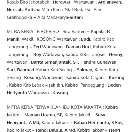
Kasub Biro Jabotabek :
Herawati
Wartawan :
Ardiansyah
,
Nursiah
,
Suti
s
na
Mitra Kerja, Staf Redaksi : Sain
Grafindosika – Alfa Mahakarya-
Sutani
MITRA KERJA : BIRO-BIRO : Biro Banten – Kapala
,
R.
Manik
, Wakil : KOSONG Wartawan
:
Budi
,
Kabiro Kab
Tangerang
–
Feri
Wartawan
:
Daman Huri,
Kabiro Kota
Tangerang
– Roy
Wartawan
,
Kabiro Kota Tangsel :
Henny
,
Wartawan :
Barita Simanjuntak, ST
,
Hendra
Gunawan
Sari
,
Rahmad
.
Kabiro Kab Seang
–
Saiman
,
Kabiro Kota
Serang
:
Kosong
,
Wartawan : Kabiro Kota Cilgon
–
Kosong
,
Kabiro Kab Lebak
–
Jahidin
.
Kabiro Pandeglang
: Deden
Heriyanto
Wartawan :
Kosong
MITRA KERJA PERWAKILAN IBU KOTA JAKARTA : Kabiro
Jaktim –
Maman Utama, SE
,
Kabiro Jaksel –
Susy
Heniyanti, A.Md
,
Kabiro Jakpus –
Baban Hermanto, S.Sos
,
Kabiro Jakut –
Rendi
Balula
,
A.Md
,
Kabiro Jakbar –
Henri