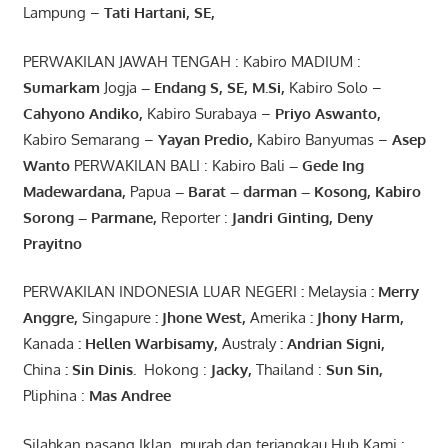
Lampung –
Tati Hartani, SE
,
PERWAKILAN JAWAH TENGAH : Kabiro MADIUM :
Sumarkam
Jogja
–
Endang
S, SE,
M.Si
,
Kabiro Solo –
Cahyono
Andiko
,
Kabiro Surabaya –
Priyo
Aswanto
,
Kabiro Semarang –
Yayan
Predio
,
Kabiro Banyumas –
Asep
Wanto
PERWAKILAN BALI : Kabiro Bali
–
Gede
Ing
Madewardana
,
Papua
– Barat –
darman
–
Kosong
,
Kabiro
Sorong
–
Parmane
,
Reporter :
Jandri Ginting, Deny
Prayitno
PERWAKILAN INDONESIA LUAR NEGERI
:
Melaysia
: Merry
Anggre
,
Singapure
:
Jhone
West,
Amerika
:
Jhony
Harm,
Kanada
: Hellen
Warbisamy
,
Australy
:
Andrian
Signi
,
China
: Sin
Dinis
.
Hokong :
Jacky,
Thailand :
Sun Sin,
Pliphina :
Mas Andree
Silahkan pasang Iklan, murah dan terjangkau Hub Kami :