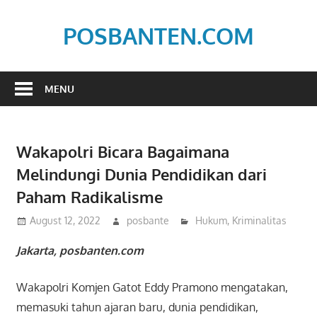
Skip
to
POSBANTEN.COM
content
Mendidik,
Dan
MENU
Menyampaikan
Aspirasi
Rakyat
Wakapolri Bicara Bagaimana
Melindungi Dunia Pendidikan dari
Paham Radikalisme
August 12, 2022
posbante
Hukum
,
Kriminalitas
Jakarta, posbanten.com
Wakapolri Komjen Gatot Eddy Pramono mengatakan,
memasuki tahun ajaran baru, dunia pendidikan,