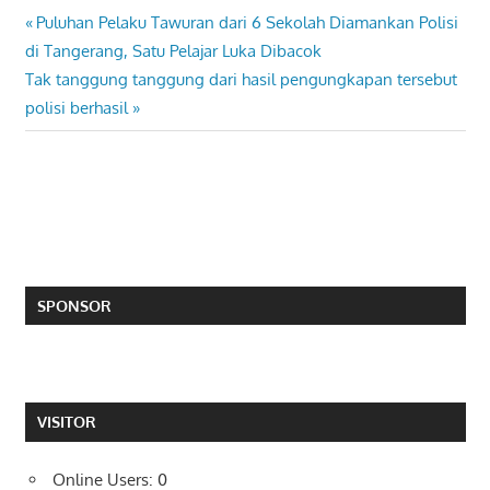
Previous
Puluhan Pelaku Tawuran dari 6 Sekolah Diamankan Polisi
Post
Post:
di Tangerang, Satu Pelajar Luka Dibacok
navigation
Next
Tak tanggung tanggung dari hasil pengungkapan tersebut
Post:
polisi berhasil
SPONSOR
VISITOR
Online Users:
0