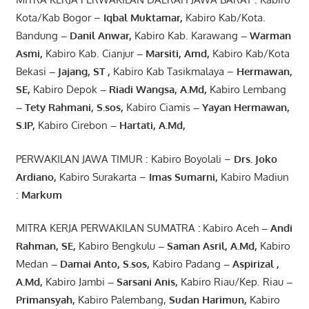
Kota/Kab Bogor –
Iqbal
Muktamar
,
Kabiro Kab/Kota.
Bandung
–
Danil Anwar
,
Kabiro Kab. Karawang
–
Warman
Asmi
,
Kabiro Kab. Cianjur
–
Marsiti
,
Amd
,
Kabiro Kab/Kota
Bekasi
– Jajang
, ST
,
Kabiro Kab Tasikmalaya –
Hermawan
,
SE,
Kabiro Depok
– Riadi Wangsa
,
A.Md
,
Kabiro Lembang
– Tety Rahmani
, S.sos,
Kabiro Ciamis
– Yayan Hermawan
,
S.IP,
Kabiro Cirebon
–
Hartati
,
A.Md
,
PERWAKILAN JAWA TIMUR : Kabiro Boyolali –
Drs.
Joko
Ardiano
,
Kabiro Surakarta –
Imas
Sumarni
,
Kabiro Madiun
:
Markum
MITRA KERJA PERWAKILAN SUMATRA
:
Kabiro Aceh
– Andi
Rahman, SE
,
Kabiro Bengkulu
– Saman Asril
,
A.Md
,
Kabiro
Medan
– Damai Anto
, S.sos,
Kabiro Padang
– Aspirizal
,
A.Md
,
Kabiro Jambi
– Sarsani Anis
,
Kabiro Riau/Kep. Riau
–
Primansyah
,
Kabiro Palembang,
Sudan
Harimun
,
Kabiro