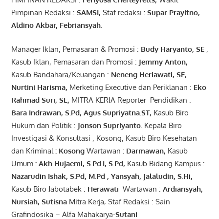
Pimpinan Redaksi :
SAMSI,
Staf redaksi
: Supar Prayitno,
Aldino Akbar, Febriansyah
.
Manager Iklan, Pemasaran & Promosi :
Budy Haryanto, SE
,
Kasub Iklan, Pemasaran dan Promosi :
Jemmy Anton
,
Kasub Bandahara/Keuangan :
Neneng
Heriawati
, SE,
Nurtini
Harisma
,
Merketing Executive dan Periklanan :
Eko
Rahmad Suri
,
SE,
MITRA KERJA Reporter Pendidikan :
Bara
Indrawan
,
S.Pd
,
Agus
Supriyatna
.
ST
,
Kasub Biro
Hukum dan Politik :
Jonson
S
upriyanto
.
Kepala Biro
Investigasi & Konsultasi , Kosong, Kasub Biro Kesehatan
dan Kriminal
:
Kosong
Wartawan
:
Darmawan
,
Kasub
Umum
:
Akh Hujaemi, S.Pd.I, S.Pd
,
Kasub Bidang Kampus :
Nazarudin
Ishak
,
S.Pd
,
M.Pd
,
Yansyah
,
Jalaludin
,
S.Hi
,
Kasub Biro Jabotabek :
Herawati
Wartawan :
Ardiansyah
,
Nursiah
,
Suti
s
na
Mitra Kerja, Staf Redaksi : Sain
Grafindosika – Alfa Mahakarya-
Sutani