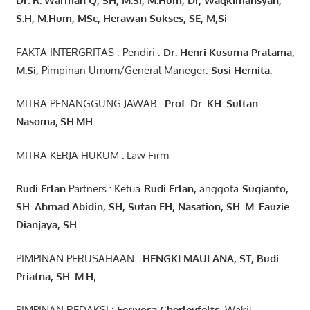
Dr. R. Warman Q, SH, M.Si, M.Hum
,
Dr, Waqkimansyah,
S.H, M.Hum, MSc
,
Herawan Sukses, SE, M,Si
FAKTA INTERGRITAS : Pendiri :
Dr. Henri
Kusuma
Pratama,
M.Si
,
Pimpinan Umum/General Maneger:
Susi
Hernita.
MITRA PENANGGUNG JAWAB :
Prof. Dr. KH. Sultan
Nasoma,.SH.MH.
MITRA KERJA HUKUM
:
Law Firm
Rudi Erlan
Partners
:
Ketua
-Rudi
Erlan
,
anggota
-Sugianto
,
SH. Ahmad
Abidin
, SH,
Sutan
FH,
Nasation
, SH. M.
Fauzie
Dianjaya
, SH
PIMPINAN PERUSAHAAN :
HENGKI MAULANA, ST
, Budi
Pr
iatna
, SH
. M.H
,
PIMPINAN REDAKSI :
Feriyosa Cherleyfelts,
Wakil