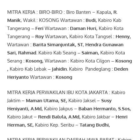
MITRA KERJA : BIRO-BIRO : Biro Banten – Kapala
,
R.
Manik
, Wakil : KOSONG Wartawan
:
Budi
,
Kabiro Kab
Tangerang
–
Feri
Wartawan
:
Daman Huri,
Kabiro Kota
Tangerang
– Roy
Wartawan
,
Kabiro Kota Tangsel :
Henny
,
Wartawan :
Barita Simanjuntak, ST
,
Hendra
Gunawan
Sari
,
Rahmad
.
Kabiro Kab Seang
–
Saiman
,
Kabiro Kota
Serang
:
Kosong
,
Wartawan : Kabiro Kota Cilgon
–
Kosong
,
Kabiro Kab Lebak
–
Jahidin
.
Kabiro Pandeglang
: Deden
Heriyanto
Wartawan :
Kosong
MITRA KERJA PERWAKILAN IBU KOTA JAKARTA : Kabiro
Jaktim –
Maman Utama, SE
,
Kabiro Jaksel –
Susy
Heniyanti, A.Md
,
Kabiro Jakpus –
Baban Hermanto, S.Sos
,
Kabiro Jakut –
Rendi
Balula
,
A.Md
,
Kabiro Jakbar –
Henri
Herman, SE
,
Kabiro Kep. Seribu –
Tatang Budhi
,
MITRA KERJA PERWAKILAN DAERAH JAWA BARAT : Kabiro