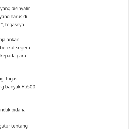
ang disinyalir
yang harus di
”, tegasnya.
enjalankan
berikut segera
 kepada para
gi tugas
ing banyak Rp500
indak pidana
gatur tentang