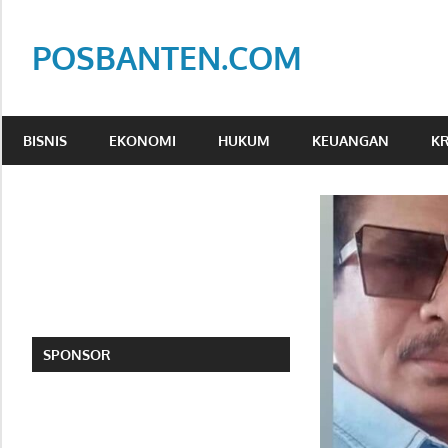
Skip
to
POSBANTEN.COM
content
Mendidik,
Dan
BISNIS
EKONOMI
HUKUM
KEUANGAN
KR
Menyampaikan
Aspirasi
Rakyat
SPONSOR