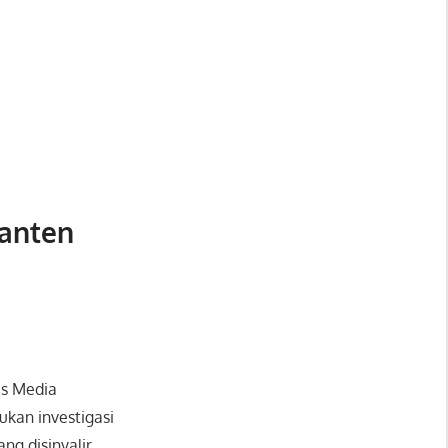
anten
is Media
kan investigasi
ng disinyalir