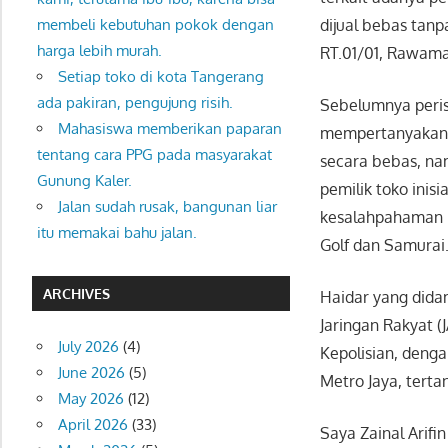
membeli kebutuhan pokok dengan
dijual bebas tanp
harga lebih murah.
RT.01/01, Rawama
Setiap toko di kota Tangerang
ada pakiran, pengujung risih.
Sebelumnya perist
Mahasiswa memberikan paparan
mempertanyakan k
tentang cara PPG pada masyarakat
secara bebas, n
Gunung Kaler.
pemilik toko inis
Jalan sudah rusak, bangunan liar
kesalahpahaman h
itu memakai bahu jalan.
Golf dan Samurai
ARCHIVES
Haidar yang dida
Jaringan Rakyat 
July 2026
(4)
Kepolisian, denga
June 2026
(5)
Metro Jaya, terta
May 2026
(12)
April 2026
(33)
Saya Zainal Arif