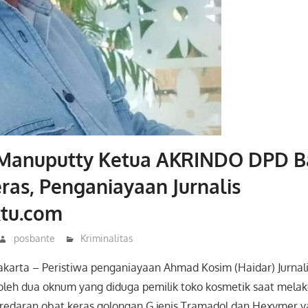
 Manuputty Ketua AKRINDO DPD B
as, Penganiayaan Jurnalis
tu.com
posbante
Kriminalitas
akarta – Peristiwa penganiayaan Ahmad Kosim (Haidar) Jurnal
leh dua oknum yang diduga pemilik toko kosmetik saat melaku
redaran obat keras golongan G jenis Tramadol dan Hexymer ya