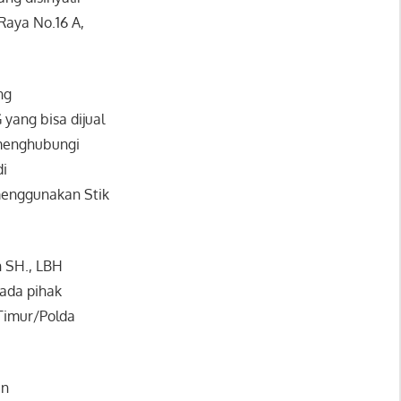
 Raya No.16 A,
ng
yang bisa dijual
 menghubungi
di
menggunakan Stik
 SH., LBH
pada pihak
 Timur/Polda
an