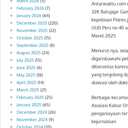
March 2026
(5)
Antarwaktu.com d
February 2026
(7)
32K Batujajar Gam
January 2026
(64)
kepolisian Polres
December 2025
(220)
UUD Pers no 40 a
November 2025
(22)
Maret 2025.
October 2025
(15)
September 2025
(8)
Menurut nya, sel
August 2025
(24)
digarisbawahi pel
July 2025
(15)
diberantas karen
June 2025
(6)
yang tergolong d
May 2025
(18)
April 2025
(14)
diawasi oleh dokt
March 2025
(21)
February 2025
(25)
Berbagai kecaman
January 2025
(65)
Asosiasi Kabar O
December 2024
(26)
penganiayaan ter
November 2024
(9)
kejurnalisan.
October 2024
(20)