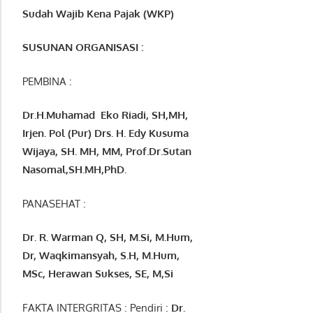
Sudah Wajib Kena Pajak (WKP)
SUSUNAN ORGANISASI :
PEMBINA :
Dr.H.Muhamad
Eko
Riadi
, SH,MH
,
Irjen. Pol (Pur) Drs. H. Edy Kusuma
Wijaya, SH. MH,
MM, Prof
.
Dr.Sutan
Nasomal,SH.MH,PhD.
PANASEHAT :
Dr. R. Warman Q, SH, M.Si, M.Hum
,
Dr, Waqkimansyah, S.H, M.Hum,
MSc
,
Herawan Sukses, SE, M,Si
FAKTA INTERGRITAS : Pendiri :
Dr.