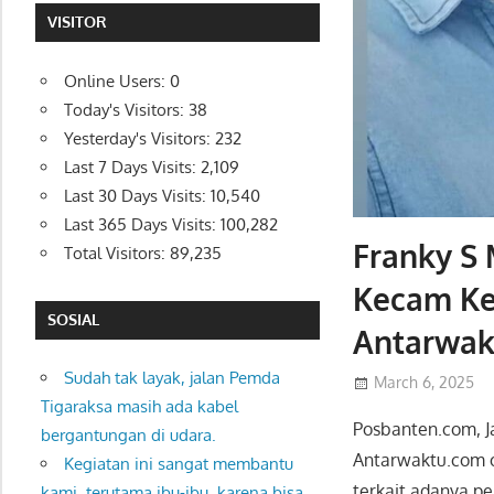
VISITOR
Online Users:
0
Today's Visitors:
38
Yesterday's Visitors:
232
Last 7 Days Visits:
2,109
Last 30 Days Visits:
10,540
Last 365 Days Visits:
100,282
Franky S
Total Visitors:
89,235
Kecam Ker
SOSIAL
Antarwak
Sudah tak layak, jalan Pemda
March 6, 2025
Tigaraksa masih ada kabel
Posbanten.com, J
bergantungan di udara.
Antarwaktu.com o
Kegiatan ini sangat membantu
terkait adanya pe
kami, terutama ibu-ibu, karena bisa