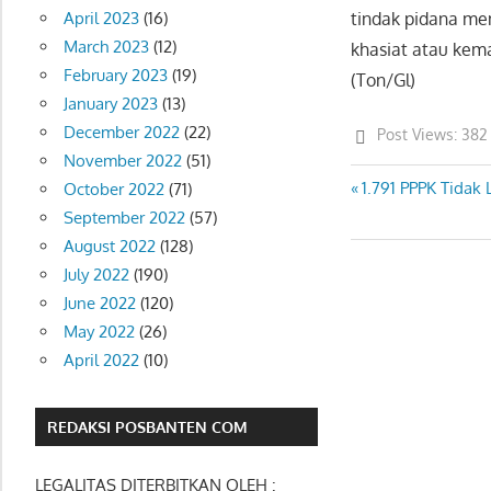
April 2023
(16)
tindak pidana me
March 2023
(12)
khasiat atau kem
February 2023
(19)
(Ton/Gl)
January 2023
(13)
December 2022
(22)
Post Views:
382
November 2022
(51)
Previous
1.791 PPPK Tidak
Post
October 2022
(71)
Post:
September 2022
(57)
navigation
August 2022
(128)
July 2022
(190)
June 2022
(120)
May 2022
(26)
April 2022
(10)
REDAKSI POSBANTEN COM
LEGALITAS DITERBITKAN OLEH :