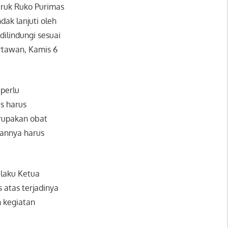
uruk Ruko Purimas
dak lanjuti oleh
dilindungi sesuai
rtawan, Kamis 6
perlu
as harus
rupakan obat
aannya harus
elaku Ketua
 atas terjadinya
 kegiatan