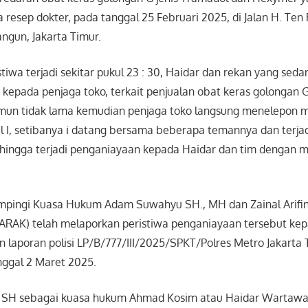
a resep dokter, pada tanggal 25 Februari 2025, di Jalan H. Ten
ngun, Jakarta Timur.
iwa terjadi sekitar pukul 23 : 30, Haidar dan rekan yang seda
epada penjaga toko, terkait penjualan obat keras golongan G 
amun tidak lama kemudian penjaga toko langsung menelepon
ial I, setibanya i datang bersama beberapa temannya dan terja
ingga terjadi penganiayaan kepada Haidar dan tim dengan 
.
mpingi Kuasa Hukum Adam Suwahyu SH., MH dan Zainal Arifin
(JARAK) telah melaporkan peristiwa penganiayaan tersebut ke
n laporan polisi LP/B/777/III/2025/SPKT/Polres Metro Jakarta
nggal 2 Maret 2025.
in SH sebagai kuasa hukum Ahmad Kosim atau Haidar Wartaw