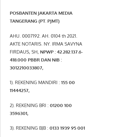
POSBANTEN JAKARTA MEDIA
TANGERANG (PT. PJMT)
AHU. 0007192. AH. 0104 th 2021.
AKTE NOTARIS. NY. IRMA SAVYNA
FIRDAUS, SH,
NPW
P
:
4
2.
282
.1
37
.6-
418.000
PBBR DAN NIB
:
3012210033807
,
1). REKENING MANDIRI :
155 00
11444257
,
2). REKENING BRI :
01200 100
3596301
,
3). REKENING BJB :
0133 1939 95 001