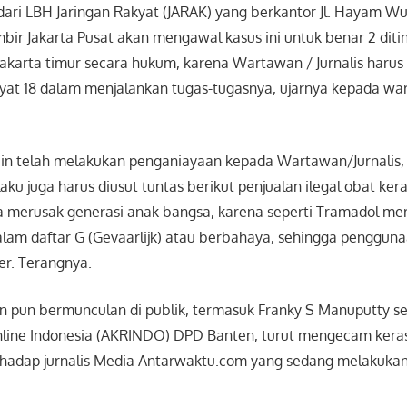
ari LBH Jaringan Rakyat (JARAK) yang berkantor Jl. Hayam W
bir Jakarta Pusat akan mengawal kasus ini untuk benar 2 ditin
 jakarta timur secara hukum, karena Wartawan / Jurnalis harus 
yat 18 dalam menjalankan tugas-tugasnya, ujarnya kepada wa
ain telah melakukan penganiayaan kepada Wartawan/Jurnalis, 
aku juga harus diusut tuntas berikut penjualan ilegal obat ker
a merusak generasi anak bangsa, karena seperti Tramadol me
alam daftar G (Gevaarlijk) atau berbahaya, sehingga penggun
er. Terangnya.
 pun bermunculan di publik, termasuk Franky S Manuputty s
nline Indonesia (AKRINDO) DPD Banten, turut mengecam keras
hadap jurnalis Media Antarwaktu.com yang sedang melakukan