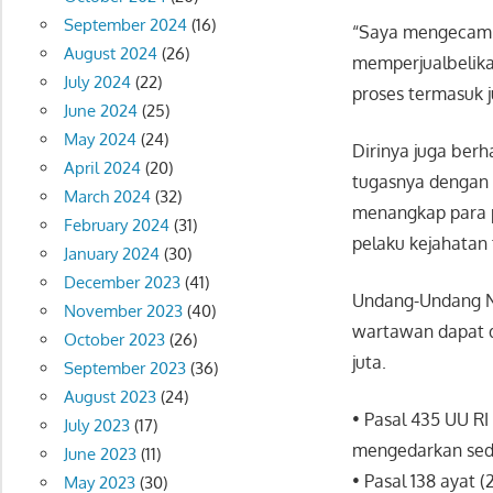
September 2024
(16)
“Saya mengecam k
August 2024
(26)
memperjualbelika
July 2024
(22)
proses termasuk j
June 2024
(25)
May 2024
(24)
Dirinya juga berh
April 2024
(20)
tugasnya dengan 
March 2024
(32)
menangkap para p
February 2024
(31)
pelaku kejahatan 
January 2024
(30)
December 2023
(41)
Undang-Undang No
November 2023
(40)
wartawan dapat d
October 2023
(26)
juta.
September 2023
(36)
August 2023
(24)
• Pasal 435 UU R
July 2023
(17)
mengedarkan sedi
June 2023
(11)
• Pasal 138 ayat
May 2023
(30)