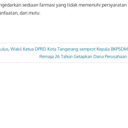
ngedarkan sediaan farmasi yang tidak memenuhi persyarata
anfaatan, dan mutu.
 Lulus, Wakil Ketua DPRD Kota Tangerang semprot Kepala BKPSDM
Next
Remaja 26 Tahun Gelapkan Dana Perusahaan u
Post: