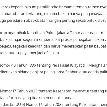
eras kepada oknum pemilik toko bersama temen-temen nya y
n obat-obatan terlarang, dimana bukan hanya penganiayaan 
uga peredaran obat-obatan sangan penting sekali untuk diusut
arap agar pihak Kepolisian Polres Jakarta Timur agar dapat m
baik, dengan segera mempercepat proses penegakan hukum, 
elaku, tegakan keadilan dan harus menerapkan pasal belipat
tersebut, supaya menjadi efek jera.
mor 40 Tahun 1999 tentang Pers Pasal 18 ayat (1), Menghalan
ikenakan pidana penjara paling lama 2 tahun atau denda pal
I Nomor 17 Tahun 2023 tentang Kesehatan mengatur tentang t
aan farmasi yang tidak memenuhi standar.
 (2) dan (3) UU RI Nomor 17 Tahun 2023 tentang Kesehatan men