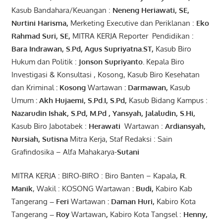
Kasub Bandahara/Keuangan :
Neneng
Heriawati
, SE,
Nurtini
Harisma
,
Merketing Executive dan Periklanan :
Eko
Rahmad Suri
,
SE,
MITRA KERJA Reporter Pendidikan :
Bara
Indrawan
,
S.Pd
,
Agus
Supriyatna
.
ST
,
Kasub Biro
Hukum dan Politik :
Jonson
S
upriyanto
.
Kepala Biro
Investigasi & Konsultasi , Kosong, Kasub Biro Kesehatan
dan Kriminal
:
Kosong
Wartawan
:
Darmawan
,
Kasub
Umum
:
Akh Hujaemi, S.Pd.I, S.Pd
,
Kasub Bidang Kampus :
Nazarudin
Ishak
,
S.Pd
,
M.Pd
,
Yansyah
,
Jalaludin
,
S.Hi
,
Kasub Biro Jabotabek :
Herawati
Wartawan :
Ardiansyah
,
Nursiah
,
Suti
s
na
Mitra Kerja, Staf Redaksi : Sain
Grafindosika – Alfa Mahakarya-
Sutani
MITRA KERJA : BIRO-BIRO : Biro Banten – Kapala
,
R.
Manik
, Wakil : KOSONG Wartawan
:
Budi
,
Kabiro Kab
Tangerang
–
Feri
Wartawan
:
Daman Huri,
Kabiro Kota
Tangerang
– Roy
Wartawan
,
Kabiro Kota Tangsel :
Henny
,