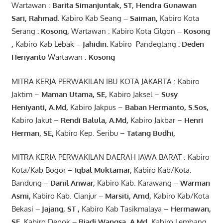
Wartawan :
Barita Simanjuntak, ST
,
Hendra
Gunawan
Sari
,
Rahmad
.
Kabiro Kab Seang
–
Saiman
,
Kabiro Kota
Serang
:
Kosong
,
Wartawan : Kabiro Kota Cilgon
–
Kosong
,
Kabiro Kab Lebak
–
Jahidin
.
Kabiro Pandeglang
: Deden
Heriyanto
Wartawan :
Kosong
MITRA KERJA PERWAKILAN IBU KOTA JAKARTA : Kabiro
Jaktim –
Maman Utama, SE
,
Kabiro Jaksel –
Susy
Heniyanti, A.Md
,
Kabiro Jakpus –
Baban Hermanto, S.Sos
,
Kabiro Jakut –
Rendi
Balula
,
A.Md
,
Kabiro Jakbar –
Henri
Herman, SE
,
Kabiro Kep. Seribu –
Tatang Budhi
,
MITRA KERJA PERWAKILAN DAERAH JAWA BARAT : Kabiro
Kota/Kab Bogor –
Iqbal
Muktamar
,
Kabiro Kab/Kota.
Bandung
–
Danil Anwar
,
Kabiro Kab. Karawang
–
Warman
Asmi
,
Kabiro Kab. Cianjur
–
Marsiti
,
Amd
,
Kabiro Kab/Kota
Bekasi
– Jajang
, ST
,
Kabiro Kab Tasikmalaya –
Hermawan
,
SE,
Kabiro Depok
– Riadi Wangsa
,
A.Md
,
Kabiro Lembang