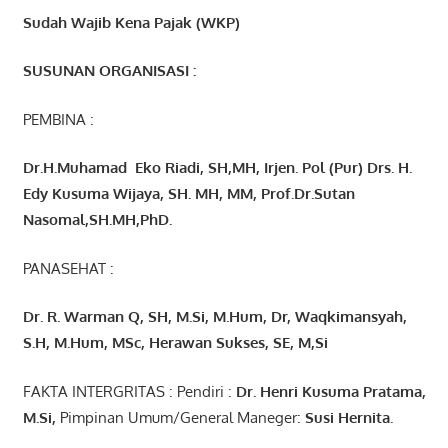
Sudah Wajib Kena Pajak (WKP)
SUSUNAN ORGANISASI :
PEMBINA :
Dr.H.Muhamad
Eko
Riadi
, SH,MH
, Irjen. Pol (Pur) Drs. H.
Edy Kusuma Wijaya, SH. MH,
MM, Prof
.
Dr.Sutan
Nasomal,SH.MH,PhD.
PANASEHAT :
Dr. R. Warman Q, SH, M.Si, M.Hum
,
Dr, Waqkimansyah,
S.H, M.Hum, MSc
,
Herawan Sukses, SE, M,Si
FAKTA INTERGRITAS : Pendiri :
Dr. Henri
Kusuma
Pratama,
M.Si
,
Pimpinan Umum/General Maneger:
Susi
Hernita.