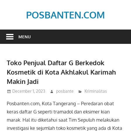
Skip
to
POSBANTEN.COM
content
Mendidik,
Dan
MENU
Menyampaikan
Aspirasi
Rakyat
Toko Penjual Daftar G Berkedok
Kosmetik di Kota Akhlakul Karimah
Makin Jadi
December 1, 2023
posbante
Kriminalitas
Posbanten.com, Kota Tangerang – Peredaran obat
keras daftar G seperti tramadol dan eksimer kian
marak. Hal itu diketahui saat Tim Sepuluh melakukan
investigasi ke sejumlah toko kosmetik yang ada di Kota