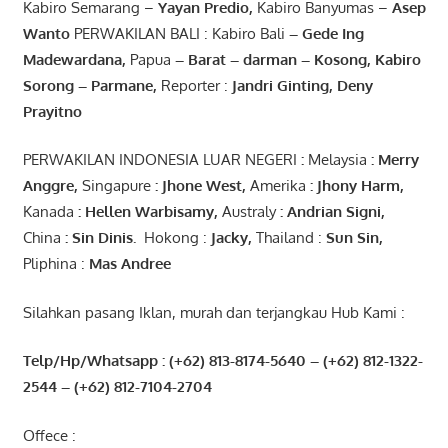
Kabiro Semarang –
Yayan
Predio
,
Kabiro Banyumas –
Asep
Wanto
PERWAKILAN BALI : Kabiro Bali
–
Gede
Ing
Madewardana
,
Papua
– Barat –
darman
–
Kosong
,
Kabiro
Sorong
–
Parmane
,
Reporter :
Jandri Ginting, Deny
Prayitno
PERWAKILAN INDONESIA LUAR NEGERI
:
Melaysia
: Merry
Anggre
,
Singapure
:
Jhone
West,
Amerika
:
Jhony
Harm,
Kanada
: Hellen
Warbisamy
,
Australy
:
Andrian
Signi
,
China
: Sin
Dinis
.
Hokong :
Jacky,
Thailand :
Sun Sin,
Pliphina :
Mas Andree
Silahkan pasang Iklan, murah dan terjangkau Hub Kami :
Telp/Hp/Whatsapp : (+62) 813-8174-5640 – (+62) 812-1322-
2544
– (+62) 812-7104-2704
Offece :