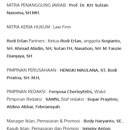
MITRA PENANGGUNG JAWAB :
Prof. Dr. KH. Sultan
Nasoma,.SH.MH.
MITRA KERJA HUKUM
:
Law Firm
Rudi Erlan
Partners
:
Ketua
-Rudi
Erlan
,
anggota
-Sugianto
,
SH. Ahmad
Abidin
, SH,
Sutan
FH,
Nasation
, SH. M.
Fauzie
Dianjaya
, SH
PIMPINAN PERUSAHAAN :
HENGKI MAULANA, ST
, Budi
Pr
iatna
, SH
. M.H
,
PIMPINAN REDAKSI :
Feriyosa Cherleyfelts,
Wakil
Pimpinan Redaksi :
SAMSI,
Staf redaksi
: Supar Prayitno,
Aldino Akbar, Febriansyah
.
Manager Iklan, Pemasaran & Promosi :
Budy Haryanto, SE
,
Kasub Iklan, Pemasaran dan Promosi :
Jemmy Anton
,