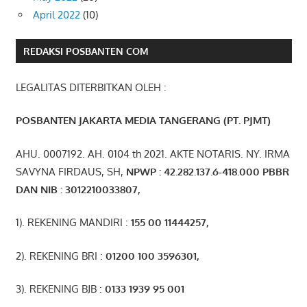
April 2022
(10)
REDAKSI POSBANTEN COM
LEGALITAS DITERBITKAN OLEH :
POSBANTEN JAKARTA MEDIA TANGERANG (PT. PJMT)
AHU. 0007192. AH. 0104 th 2021. AKTE NOTARIS. NY. IRMA
SAVYNA FIRDAUS, SH,
NPW
P
:
4
2.
282
.1
37
.6-418.000
PBBR
DAN NIB
:
3012210033807
,
1). REKENING MANDIRI :
155 00 11444257
,
2). REKENING BRI :
01200 100 3596301
,
3). REKENING BJB :
0133 1939 95 001