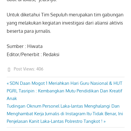
Untuk diketahui Tim Sepuluh merupakan tim gabungan
yang melakukan kegiatan investigasi dari aliansi aktivis
beserta para jurnalis.
Sumber : Hiwata
Editor/Penerbit : Redaksi
Post Views:
406
Previous
SDN Daan Mogot 1 Meriahkan Hari Guru Nasional & HUT
Post
Post:
PGRI, Tasripin : Kembangkan Mutu Pendidikan Dan Kreatif
navigation
Anak
Next
Tudingan Oknum Personel Laka-lantas Menghalangi Dan
Post:
Menghambat Kerja Jurnalis di Instagram Itu Tidak Benar, Ini
Penjelasan Kanit Laka-Lantas Polrestro Tangkot !