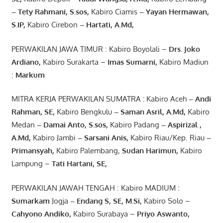
– Tety Rahmani
, S.sos,
Kabiro Ciamis
– Yayan Hermawan
,
S.IP,
Kabiro Cirebon
–
Hartati
,
A.Md
,
PERWAKILAN JAWA TIMUR : Kabiro Boyolali –
Drs.
Joko
Ardiano
,
Kabiro Surakarta –
Imas
Sumarni
,
Kabiro Madiun
:
Markum
MITRA KERJA PERWAKILAN SUMATRA
:
Kabiro Aceh
– Andi
Rahman, SE
,
Kabiro Bengkulu
– Saman Asril
,
A.Md
,
Kabiro
Medan
– Damai Anto
, S.sos,
Kabiro Padang
– Aspirizal
,
A.Md
,
Kabiro Jambi
– Sarsani Anis
,
Kabiro Riau/Kep. Riau
–
Primansyah
,
Kabiro Palembang,
Sudan
Harimun
,
Kabiro
Lampung –
Tati Hartani, SE
,
PERWAKILAN JAWAH TENGAH : Kabiro MADIUM :
Sumarkam
Jogja
–
Endang
S, SE,
M.Si
,
Kabiro Solo –
Cahyono
Andiko
,
Kabiro Surabaya –
Priyo
Aswanto
,