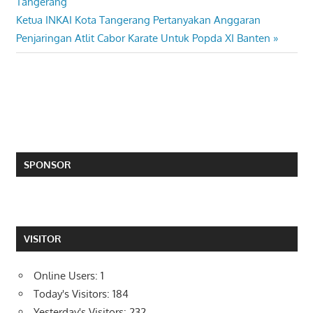
Post:
Tangerang
navigation
Next
Ketua INKAI Kota Tangerang Pertanyakan Anggaran
Post:
Penjaringan Atlit Cabor Karate Untuk Popda XI Banten
SPONSOR
VISITOR
Online Users:
1
Today's Visitors:
184
Yesterday's Visitors:
232