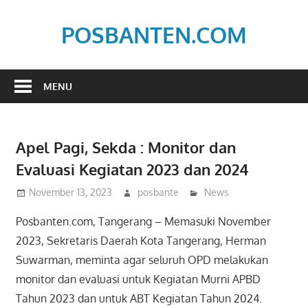
Skip
to
POSBANTEN.COM
content
Mendidik,
Dan
MENU
Menyampaikan
Aspirasi
Rakyat
Apel Pagi, Sekda : Monitor dan
Evaluasi Kegiatan 2023 dan 2024
November 13, 2023
posbante
News
Posbanten.com, Tangerang – Memasuki November
2023, Sekretaris Daerah Kota Tangerang, Herman
Suwarman, meminta agar seluruh OPD melakukan
monitor dan evaluasi untuk Kegiatan Murni APBD
Tahun 2023 dan untuk ABT Kegiatan Tahun 2024.