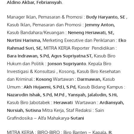
Aldino Akbar, Febriansyah
.
Manager Iklan, Pemasaran & Promosi :
Budy Haryanto, SE
,
Kasub Iklan, Pemasaran dan Promosi :
Jemmy Anton
,
Kasub Bandahara/Keuangan :
Neneng
Heriawati
, SE,
Nurtini
Harisma
,
Merketing Executive dan Periklanan :
Eko
Rahmad Suri
,
SE,
MITRA KERJA Reporter Pendidikan :
Bara
Indrawan
,
S.Pd
,
Agus
Supriyatna
.
ST
,
Kasub Biro
Hukum dan Politik :
Jonson
S
upriyanto
.
Kepala Biro
Investigasi & Konsultasi , Kosong, Kasub Biro Kesehatan
dan Kriminal
:
Kosong
Wartawan
:
Darmawan
,
Kasub
Umum
:
Akh Hujaemi, S.Pd.I, S.Pd
,
Kasub Bidang Kampus :
Nazarudin
Ishak
,
S.Pd
,
M.Pd
,
Yansyah
,
Jalaludin
,
S.Hi
,
Kasub Biro Jabotabek :
Herawati
Wartawan :
Ardiansyah
,
Nursiah
,
Suti
s
na
Mitra Kerja, Staf Redaksi : Sain
Grafindosika – Alfa Mahakarya-
Sutani
MITRA KERJA : BIRO-BIRO : Biro Banten – Kapala
,
R.