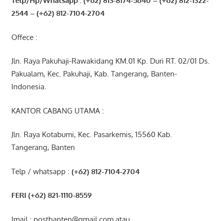
Telp/Hp/Whatsapp : (+62) 813-8174-5640 – (+62) 812-1322-
2544
– (+62) 812-7104-2704
Offece :
Jln. Raya Pakuhaji-Rawakidang KM.01 Kp. Duri RT. 02/01 Ds.
Pakualam, Kec. Pakuhaji, Kab. Tangerang, Banten-
Indonesia.
KANTOR CABANG UTAMA :
Jln. Raya Kotabumi, Kec. Pasarkemis, 15560 Kab.
Tangerang, Banten
Telp / whatsapp :
(+62) 812-7104-2704
FERI (+62) 821-1110-8559
Imail : postbanten@gmail.com atau