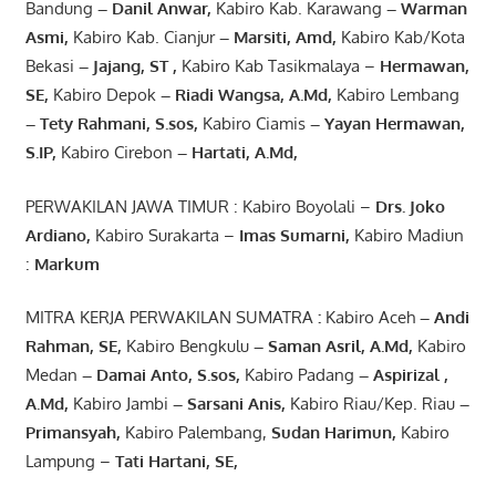
Bandung
–
Danil Anwar
,
Kabiro Kab. Karawang
–
Warman
Asmi
,
Kabiro Kab. Cianjur
–
Marsiti
,
Amd
,
Kabiro Kab/Kota
Bekasi
– Jajang
, ST
,
Kabiro Kab Tasikmalaya –
Hermawan
,
SE,
Kabiro Depok
– Riadi Wangsa
,
A.Md
,
Kabiro Lembang
– Tety Rahmani
, S.sos,
Kabiro Ciamis
– Yayan Hermawan
,
S.IP,
Kabiro Cirebon
–
Hartati
,
A.Md
,
PERWAKILAN JAWA TIMUR : Kabiro Boyolali –
Drs.
Joko
Ardiano
,
Kabiro Surakarta –
Imas
Sumarni
,
Kabiro Madiun
:
Markum
MITRA KERJA PERWAKILAN SUMATRA
:
Kabiro Aceh
– Andi
Rahman, SE
,
Kabiro Bengkulu
– Saman Asril
,
A.Md
,
Kabiro
Medan
– Damai Anto
, S.sos,
Kabiro Padang
– Aspirizal
,
A.Md
,
Kabiro Jambi
– Sarsani Anis
,
Kabiro Riau/Kep. Riau
–
Primansyah
,
Kabiro Palembang,
Sudan
Harimun
,
Kabiro
Lampung –
Tati Hartani, SE
,