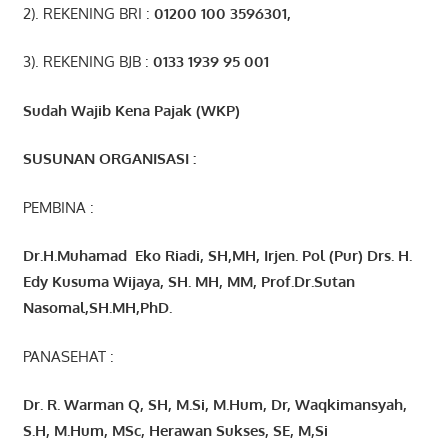
2). REKENING BRI :
01200 100 3596301
,
3). REKENING BJB :
0133 1939 95 001
Sudah Wajib Kena Pajak (WKP)
SUSUNAN ORGANISASI :
PEMBINA :
Dr.H.Muhamad
Eko
Riadi
, SH,MH
, Irjen. Pol (Pur) Drs. H.
Edy Kusuma Wijaya, SH. MH,
MM, Prof
.
Dr.Sutan
Nasomal,SH.MH,PhD.
PANASEHAT :
Dr. R. Warman Q, SH, M.Si, M.Hum
,
Dr, Waqkimansyah,
S.H, M.Hum, MSc
,
Herawan Sukses, SE, M,Si