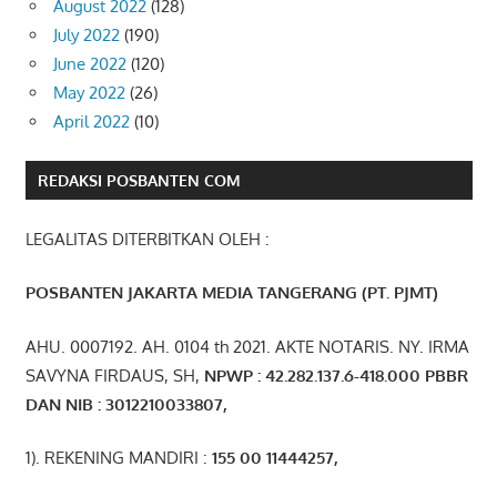
August 2022
(128)
July 2022
(190)
June 2022
(120)
May 2022
(26)
April 2022
(10)
REDAKSI POSBANTEN COM
LEGALITAS DITERBITKAN OLEH :
POSBANTEN JAKARTA MEDIA TANGERANG (PT. PJMT)
AHU. 0007192. AH. 0104 th 2021. AKTE NOTARIS. NY. IRMA
SAVYNA FIRDAUS, SH,
NPW
P
:
4
2.
282
.1
37
.6-418.000
PBBR
DAN NIB
:
3012210033807
,
1). REKENING MANDIRI :
155 00 11444257
,