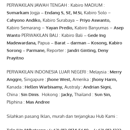
PERWAKILAN JAWAH TENGAH : Kabiro MADIUM :
Sumarkam
Jogja
–
Endang
S, SE,
M.Si
,
Kabiro Solo –
Cahyono
Andiko
,
Kabiro Surabaya –
Priyo
Aswanto
,
Kabiro Semarang –
Yayan
Predio
,
Kabiro Banyumas –
Asep
Wanto
PERWAKILAN BALI : Kabiro Bali
–
Gede
Ing
Madewardana
,
Papua
– Barat –
darman
–
Kosong
,
Kabiro
Sorong
–
Parmane
,
Reporter :
Jandri Ginting, Deny
Prayitno
PERWAKILAN INDONESIA LUAR NEGERI
:
Melaysia
: Merry
Anggre
,
Singapure
:
Jhone
West,
Amerika
:
Jhony
Harm,
Kanada
: Hellen
Warbisamy
,
Australy
:
Andrian
Signi
,
China
: Sin
Dinis
.
Hokong :
Jacky,
Thailand :
Sun Sin,
Pliphina :
Mas Andree
Silahkan pasang Iklan, murah dan terjangkau Hub Kami :