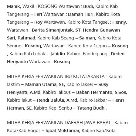
Manik
, Wakil : KOSONG Wartawan
:
Budi
,
Kabiro Kab
Tangerang
–
Feri
Wartawan
:
Daman Huri,
Kabiro Kota
Tangerang
– Roy
Wartawan
,
Kabiro Kota Tangsel :
Henny
,
Wartawan :
Barita Simanjuntak, ST
,
Hendra
Gunawan
Sari
,
Rahmad
.
Kabiro Kab Seang
–
Saiman
,
Kabiro Kota
Serang
:
Kosong
,
Wartawan : Kabiro Kota Cilgon
–
Kosong
,
Kabiro Kab Lebak
–
Jahidin
.
Kabiro Pandeglang
: Deden
Heriyanto
Wartawan :
Kosong
MITRA KERJA PERWAKILAN IBU KOTA JAKARTA : Kabiro
Jaktim –
Maman Utama, SE
,
Kabiro Jaksel –
Susy
Heniyanti, A.Md
,
Kabiro Jakpus –
Baban Hermanto, S.Sos
,
Kabiro Jakut –
Rendi
Balula
,
A.Md
,
Kabiro Jakbar –
Henri
Herman, SE
,
Kabiro Kep. Seribu –
Tatang Budhi
,
MITRA KERJA PERWAKILAN DAERAH JAWA BARAT : Kabiro
Kota/Kab Bogor –
Iqbal
Muktamar
,
Kabiro Kab/Kota.