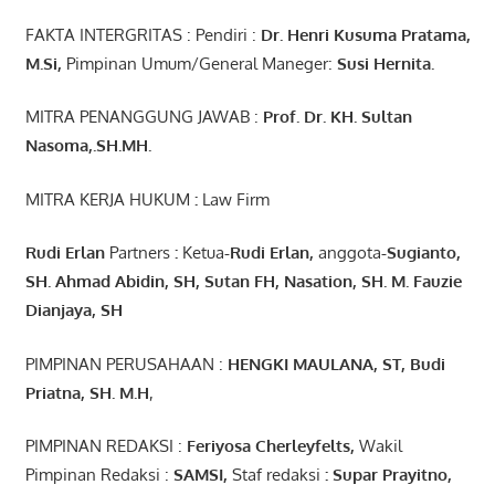
FAKTA INTERGRITAS : Pendiri :
Dr. Henri
Kusuma
Pratama,
M.Si
,
Pimpinan Umum/General Maneger:
Susi
Hernita.
MITRA PENANGGUNG JAWAB :
Prof. Dr. KH. Sultan
Nasoma,.SH.MH.
MITRA KERJA HUKUM
:
Law Firm
Rudi Erlan
Partners
:
Ketua
-Rudi
Erlan
,
anggota
-Sugianto
,
SH. Ahmad
Abidin
, SH,
Sutan
FH,
Nasation
, SH. M.
Fauzie
Dianjaya
, SH
PIMPINAN PERUSAHAAN :
HENGKI MAULANA, ST
, Budi
Pr
iatna
, SH
. M.H
,
PIMPINAN REDAKSI :
Feriyosa Cherleyfelts,
Wakil
Pimpinan Redaksi :
SAMSI,
Staf redaksi
: Supar Prayitno,