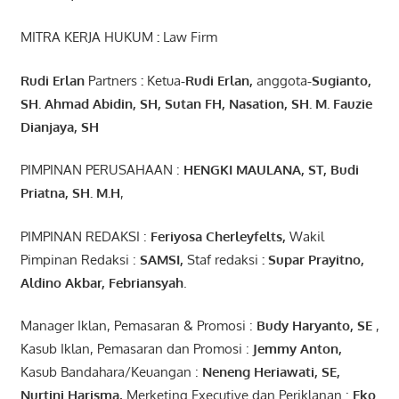
MITRA KERJA HUKUM
:
Law Firm
Rudi Erlan
Partners
:
Ketua
-Rudi
Erlan
,
anggota
-Sugianto
,
SH. Ahmad
Abidin
, SH,
Sutan
FH,
Nasation
, SH. M.
Fauzie
Dianjaya
, SH
PIMPINAN PERUSAHAAN :
HENGKI MAULANA, ST
, Budi
Pr
iatna
, SH
. M.H
,
PIMPINAN REDAKSI :
Feriyosa Cherleyfelts,
Wakil
Pimpinan Redaksi :
SAMSI,
Staf redaksi
: Supar Prayitno,
Aldino Akbar, Febriansyah
.
Manager Iklan, Pemasaran & Promosi :
Budy Haryanto, SE
,
Kasub Iklan, Pemasaran dan Promosi :
Jemmy Anton
,
Kasub Bandahara/Keuangan :
Neneng
Heriawati
, SE,
Nurtini
Harisma
,
Merketing Executive dan Periklanan :
Eko