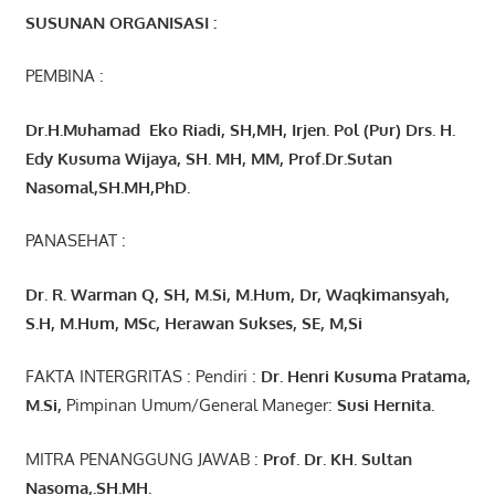
SUSUNAN ORGANISASI :
PEMBINA :
Dr.H.Muhamad
Eko
Riadi
, SH,MH
, Irjen. Pol (Pur) Drs. H.
Edy Kusuma Wijaya, SH. MH,
MM, Prof
.
Dr.Sutan
Nasomal,SH.MH,PhD.
PANASEHAT :
Dr. R. Warman Q, SH, M.Si, M.Hum
,
Dr, Waqkimansyah,
S.H, M.Hum, MSc
,
Herawan Sukses, SE, M,Si
FAKTA INTERGRITAS : Pendiri :
Dr. Henri
Kusuma
Pratama,
M.Si
,
Pimpinan Umum/General Maneger:
Susi
Hernita.
MITRA PENANGGUNG JAWAB :
Prof. Dr. KH. Sultan
Nasoma,.SH.MH.