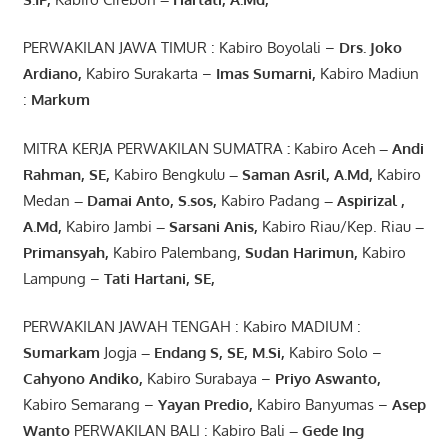
PERWAKILAN JAWA TIMUR : Kabiro Boyolali –
Drs.
Joko
Ardiano
,
Kabiro Surakarta –
Imas
Sumarni
,
Kabiro Madiun
:
Markum
MITRA KERJA PERWAKILAN SUMATRA
:
Kabiro Aceh
– Andi
Rahman, SE
,
Kabiro Bengkulu
– Saman Asril
,
A.Md
,
Kabiro
Medan
– Damai Anto
, S.sos,
Kabiro Padang
– Aspirizal
,
A.Md
,
Kabiro Jambi
– Sarsani Anis
,
Kabiro Riau/Kep. Riau
–
Primansyah
,
Kabiro Palembang,
Sudan
Harimun
,
Kabiro
Lampung –
Tati Hartani, SE
,
PERWAKILAN JAWAH TENGAH : Kabiro MADIUM :
Sumarkam
Jogja
–
Endang
S, SE,
M.Si
,
Kabiro Solo –
Cahyono
Andiko
,
Kabiro Surabaya –
Priyo
Aswanto
,
Kabiro Semarang –
Yayan
Predio
,
Kabiro Banyumas –
Asep
Wanto
PERWAKILAN BALI : Kabiro Bali
–
Gede
Ing