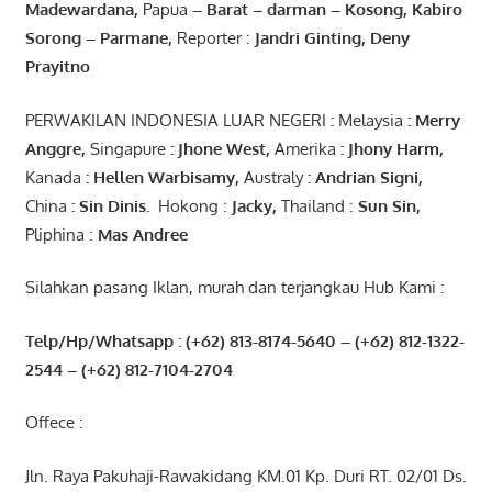
Madewardana
,
Papua
– Barat –
darman
–
Kosong
,
Kabiro
Sorong
–
Parmane
,
Reporter :
Jandri Ginting, Deny
Prayitno
PERWAKILAN INDONESIA LUAR NEGERI
:
Melaysia
: Merry
Anggre
,
Singapure
:
Jhone
West,
Amerika
:
Jhony
Harm,
Kanada
: Hellen
Warbisamy
,
Australy
:
Andrian
Signi
,
China
: Sin
Dinis
.
Hokong :
Jacky,
Thailand :
Sun Sin,
Pliphina :
Mas Andree
Silahkan pasang Iklan, murah dan terjangkau Hub Kami :
Telp/Hp/Whatsapp : (+62) 813-8174-5640 – (+62) 812-1322-
2544
– (+62) 812-7104-2704
Offece :
Jln. Raya Pakuhaji-Rawakidang KM.01 Kp. Duri RT. 02/01 Ds.