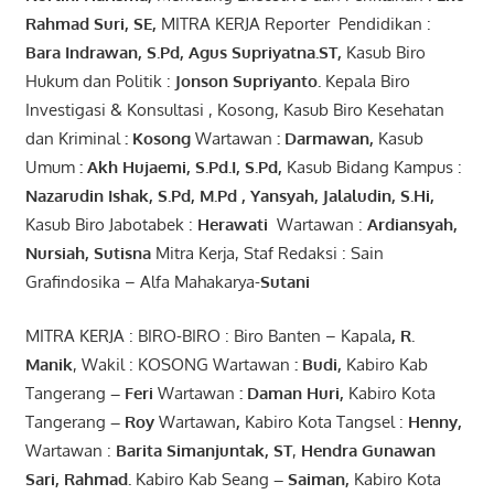
Rahmad Suri
,
SE,
MITRA KERJA Reporter Pendidikan :
Bara
Indrawan
,
S.Pd
,
Agus
Supriyatna
.
ST
,
Kasub Biro
Hukum dan Politik :
Jonson
S
upriyanto
.
Kepala Biro
Investigasi & Konsultasi , Kosong, Kasub Biro Kesehatan
dan Kriminal
:
Kosong
Wartawan
:
Darmawan
,
Kasub
Umum
:
Akh Hujaemi, S.Pd.I, S.Pd
,
Kasub Bidang Kampus :
Nazarudin
Ishak
,
S.Pd
,
M.Pd
,
Yansyah
,
Jalaludin
,
S.Hi
,
Kasub Biro Jabotabek :
Herawati
Wartawan :
Ardiansyah
,
Nursiah
,
Suti
s
na
Mitra Kerja, Staf Redaksi : Sain
Grafindosika – Alfa Mahakarya-
Sutani
MITRA KERJA : BIRO-BIRO : Biro Banten – Kapala
,
R.
Manik
, Wakil : KOSONG Wartawan
:
Budi
,
Kabiro Kab
Tangerang
–
Feri
Wartawan
:
Daman Huri,
Kabiro Kota
Tangerang
– Roy
Wartawan
,
Kabiro Kota Tangsel :
Henny
,
Wartawan :
Barita Simanjuntak, ST
,
Hendra
Gunawan
Sari
,
Rahmad
.
Kabiro Kab Seang
–
Saiman
,
Kabiro Kota