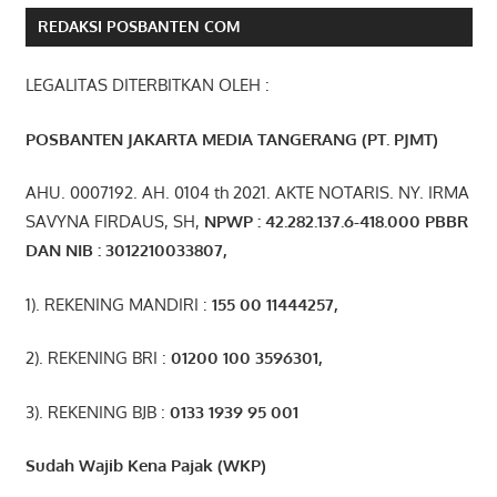
REDAKSI POSBANTEN COM
LEGALITAS DITERBITKAN OLEH :
POSBANTEN JAKARTA MEDIA TANGERANG (PT. PJMT)
AHU. 0007192. AH. 0104 th 2021. AKTE NOTARIS. NY. IRMA
SAVYNA FIRDAUS, SH,
NPW
P
:
4
2.
282
.1
37
.6-418.000
PBBR
DAN NIB
:
3012210033807
,
1). REKENING MANDIRI :
155 00 11444257
,
2). REKENING BRI :
01200 100 3596301
,
3). REKENING BJB :
0133 1939 95 001
Sudah Wajib Kena Pajak (WKP)