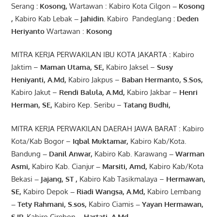
Serang
:
Kosong
,
Wartawan : Kabiro Kota Cilgon
–
Kosong
,
Kabiro Kab Lebak
–
Jahidin
.
Kabiro Pandeglang
: Deden
Heriyanto
Wartawan :
Kosong
MITRA KERJA PERWAKILAN IBU KOTA JAKARTA : Kabiro
Jaktim –
Maman Utama, SE
,
Kabiro Jaksel –
Susy
Heniyanti, A.Md
,
Kabiro Jakpus –
Baban Hermanto, S.Sos
,
Kabiro Jakut –
Rendi
Balula
,
A.Md
,
Kabiro Jakbar –
Henri
Herman, SE
,
Kabiro Kep. Seribu –
Tatang Budhi
,
MITRA KERJA PERWAKILAN DAERAH JAWA BARAT : Kabiro
Kota/Kab Bogor –
Iqbal
Muktamar
,
Kabiro Kab/Kota.
Bandung
–
Danil Anwar
,
Kabiro Kab. Karawang
–
Warman
Asmi
,
Kabiro Kab. Cianjur
–
Marsiti
,
Amd
,
Kabiro Kab/Kota
Bekasi
– Jajang
, ST
,
Kabiro Kab Tasikmalaya –
Hermawan
,
SE,
Kabiro Depok
– Riadi Wangsa
,
A.Md
,
Kabiro Lembang
– Tety Rahmani
, S.sos,
Kabiro Ciamis
– Yayan Hermawan
,
S.IP,
Kabiro Cirebon
–
Hartati
,
A.Md
,