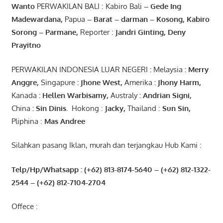
Wanto
PERWAKILAN BALI : Kabiro Bali
–
Gede
Ing
Madewardana
,
Papua
– Barat –
darman
–
Kosong
,
Kabiro
Sorong
–
Parmane
,
Reporter :
Jandri Ginting, Deny
Prayitno
PERWAKILAN INDONESIA LUAR NEGERI
:
Melaysia
: Merry
Anggre
,
Singapure
:
Jhone
West,
Amerika
:
Jhony
Harm,
Kanada
: Hellen
Warbisamy
,
Australy
:
Andrian
Signi
,
China
: Sin
Dinis
.
Hokong :
Jacky,
Thailand :
Sun Sin,
Pliphina :
Mas Andree
Silahkan pasang Iklan, murah dan terjangkau Hub Kami :
Telp/Hp/Whatsapp : (+62) 813-8174-5640 – (+62) 812-1322-
2544
– (+62) 812-7104-2704
Offece :