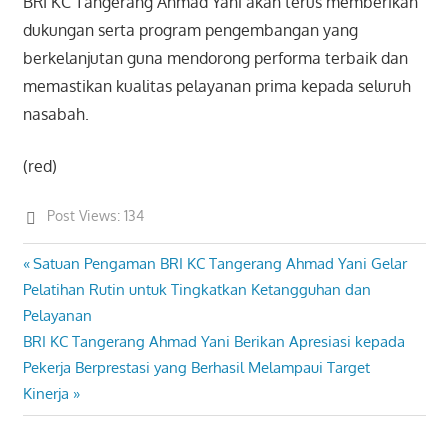
BRI KC Tangerang Ahmad Yani akan terus memberikan
dukungan serta program pengembangan yang
berkelanjutan guna mendorong performa terbaik dan
memastikan kualitas pelayanan prima kepada seluruh
nasabah.
(red)
Post Views:
134
Previous
Satuan Pengaman BRI KC Tangerang Ahmad Yani Gelar
Post
Post:
Pelatihan Rutin untuk Tingkatkan Ketangguhan dan
navigation
Pelayanan
Next
BRI KC Tangerang Ahmad Yani Berikan Apresiasi kepada
Post:
Pekerja Berprestasi yang Berhasil Melampaui Target
Kinerja