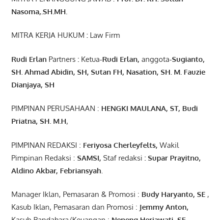
Nasoma,.SH.MH.
MITRA KERJA HUKUM
:
Law Firm
Rudi Erlan
Partners
:
Ketua
-Rudi
Erlan
,
anggota
-Sugianto
,
SH. Ahmad
Abidin
, SH,
Sutan
FH,
Nasation
, SH. M.
Fauzie
Dianjaya
, SH
PIMPINAN PERUSAHAAN :
HENGKI MAULANA, ST
, Budi
Pr
iatna
, SH
. M.H
,
PIMPINAN REDAKSI :
Feriyosa Cherleyfelts,
Wakil
Pimpinan Redaksi :
SAMSI,
Staf redaksi
: Supar Prayitno,
Aldino Akbar, Febriansyah
.
Manager Iklan, Pemasaran & Promosi :
Budy Haryanto, SE
,
Kasub Iklan, Pemasaran dan Promosi :
Jemmy Anton
,
Kasub Bandahara/Keuangan :
Neneng
Heriawati
, SE,