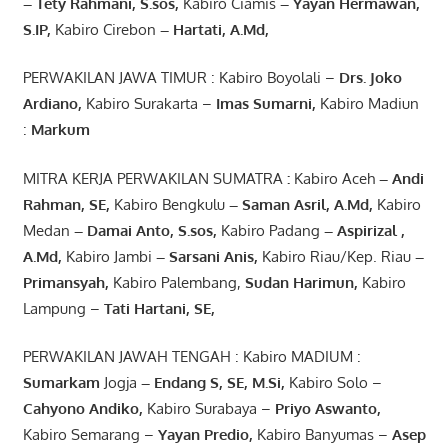
– Tety Rahmani
, S.sos,
Kabiro Ciamis
– Yayan Hermawan
,
S.IP,
Kabiro Cirebon
–
Hartati
,
A.Md
,
PERWAKILAN JAWA TIMUR : Kabiro Boyolali –
Drs.
Joko
Ardiano
,
Kabiro Surakarta –
Imas
Sumarni
,
Kabiro Madiun
:
Markum
MITRA KERJA PERWAKILAN SUMATRA
:
Kabiro Aceh
– Andi
Rahman, SE
,
Kabiro Bengkulu
– Saman Asril
,
A.Md
,
Kabiro
Medan
– Damai Anto
, S.sos,
Kabiro Padang
– Aspirizal
,
A.Md
,
Kabiro Jambi
– Sarsani Anis
,
Kabiro Riau/Kep. Riau
–
Primansyah
,
Kabiro Palembang,
Sudan
Harimun
,
Kabiro
Lampung –
Tati Hartani, SE
,
PERWAKILAN JAWAH TENGAH : Kabiro MADIUM :
Sumarkam
Jogja
–
Endang
S, SE,
M.Si
,
Kabiro Solo –
Cahyono
Andiko
,
Kabiro Surabaya –
Priyo
Aswanto
,
Kabiro Semarang –
Yayan
Predio
,
Kabiro Banyumas –
Asep