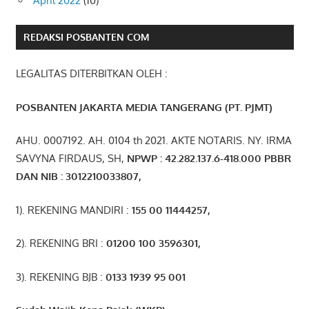
April 2022
(10)
REDAKSI POSBANTEN COM
LEGALITAS DITERBITKAN OLEH :
POSBANTEN JAKARTA MEDIA TANGERANG (PT. PJMT)
AHU. 0007192. AH. 0104 th 2021. AKTE NOTARIS. NY. IRMA
SAVYNA FIRDAUS, SH,
NPW
P
:
4
2.
282
.1
37
.6-418.000
PBBR
DAN NIB
:
3012210033807
,
1). REKENING MANDIRI :
155 00 11444257
,
2). REKENING BRI :
01200 100 3596301
,
3). REKENING BJB :
0133 1939 95 001