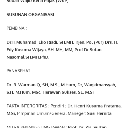
Sudah Wajib Kena Pajak (WKP)
SUSUNAN ORGANISASI :
PEMBINA :
Dr.H.Muhamad
Eko
Riadi
, SH,MH
, Irjen. Pol (Pur) Drs. H.
Edy Kusuma Wijaya, SH. MH,
MM, Prof
.
Dr.Sutan
Nasomal,SH.MH,PhD.
PANASEHAT :
Dr. R. Warman Q, SH, M.Si, M.Hum
,
Dr, Waqkimansyah,
S.H, M.Hum, MSc
,
Herawan Sukses, SE, M,Si
FAKTA INTERGRITAS : Pendiri :
Dr. Henri
Kusuma
Pratama,
M.Si
,
Pimpinan Umum/General Maneger:
Susi
Hernita.
MITRA PENANGGUNG JAWAB :
Prof. Dr. KH. Sultan