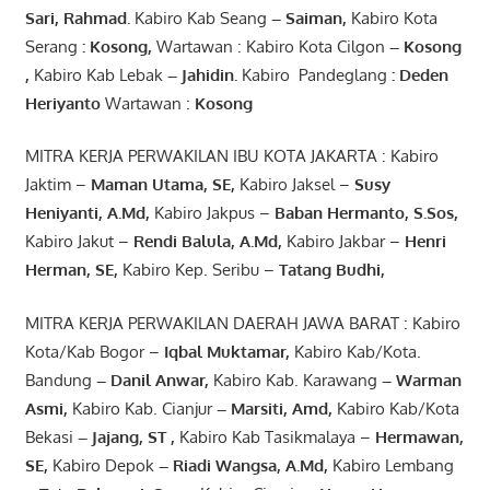
Sari
,
Rahmad
.
Kabiro Kab Seang
–
Saiman
,
Kabiro Kota
Serang
:
Kosong
,
Wartawan : Kabiro Kota Cilgon
–
Kosong
,
Kabiro Kab Lebak
–
Jahidin
.
Kabiro Pandeglang
: Deden
Heriyanto
Wartawan :
Kosong
MITRA KERJA PERWAKILAN IBU KOTA JAKARTA : Kabiro
Jaktim –
Maman Utama, SE
,
Kabiro Jaksel –
Susy
Heniyanti, A.Md
,
Kabiro Jakpus –
Baban Hermanto, S.Sos
,
Kabiro Jakut –
Rendi
Balula
,
A.Md
,
Kabiro Jakbar –
Henri
Herman, SE
,
Kabiro Kep. Seribu –
Tatang Budhi
,
MITRA KERJA PERWAKILAN DAERAH JAWA BARAT : Kabiro
Kota/Kab Bogor –
Iqbal
Muktamar
,
Kabiro Kab/Kota.
Bandung
–
Danil Anwar
,
Kabiro Kab. Karawang
–
Warman
Asmi
,
Kabiro Kab. Cianjur
–
Marsiti
,
Amd
,
Kabiro Kab/Kota
Bekasi
– Jajang
, ST
,
Kabiro Kab Tasikmalaya –
Hermawan
,
SE,
Kabiro Depok
– Riadi Wangsa
,
A.Md
,
Kabiro Lembang