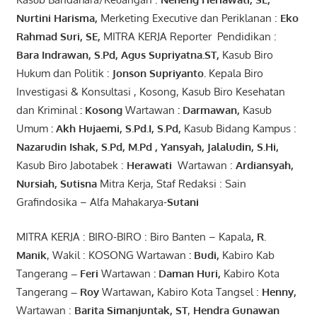
Nurtini
Harisma
,
Merketing Executive dan Periklanan :
Eko
Rahmad Suri
,
SE,
MITRA KERJA Reporter Pendidikan :
Bara
Indrawan
,
S.Pd
,
Agus
Supriyatna
.
ST
,
Kasub Biro
Hukum dan Politik :
Jonson
S
upriyanto
.
Kepala Biro
Investigasi & Konsultasi , Kosong, Kasub Biro Kesehatan
dan Kriminal
:
Kosong
Wartawan
:
Darmawan
,
Kasub
Umum
:
Akh Hujaemi, S.Pd.I, S.Pd
,
Kasub Bidang Kampus :
Nazarudin
Ishak
,
S.Pd
,
M.Pd
,
Yansyah
,
Jalaludin
,
S.Hi
,
Kasub Biro Jabotabek :
Herawati
Wartawan :
Ardiansyah
,
Nursiah
,
Suti
s
na
Mitra Kerja, Staf Redaksi : Sain
Grafindosika – Alfa Mahakarya-
Sutani
MITRA KERJA : BIRO-BIRO : Biro Banten – Kapala
,
R.
Manik
, Wakil : KOSONG Wartawan
:
Budi
,
Kabiro Kab
Tangerang
–
Feri
Wartawan
:
Daman Huri,
Kabiro Kota
Tangerang
– Roy
Wartawan
,
Kabiro Kota Tangsel :
Henny
,
Wartawan :
Barita Simanjuntak, ST
,
Hendra
Gunawan