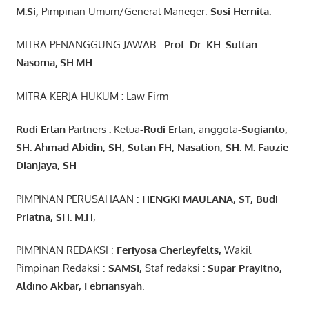
M.Si
,
Pimpinan Umum/General Maneger:
Susi
Hernita.
MITRA PENANGGUNG JAWAB :
Prof. Dr. KH. Sultan
Nasoma,.SH.MH.
MITRA KERJA HUKUM
:
Law Firm
Rudi Erlan
Partners
:
Ketua
-Rudi
Erlan
,
anggota
-Sugianto
,
SH. Ahmad
Abidin
, SH,
Sutan
FH,
Nasation
, SH. M.
Fauzie
Dianjaya
, SH
PIMPINAN PERUSAHAAN :
HENGKI MAULANA, ST
, Budi
Pr
iatna
, SH
. M.H
,
PIMPINAN REDAKSI :
Feriyosa Cherleyfelts,
Wakil
Pimpinan Redaksi :
SAMSI,
Staf redaksi
: Supar Prayitno,
Aldino Akbar, Febriansyah
.