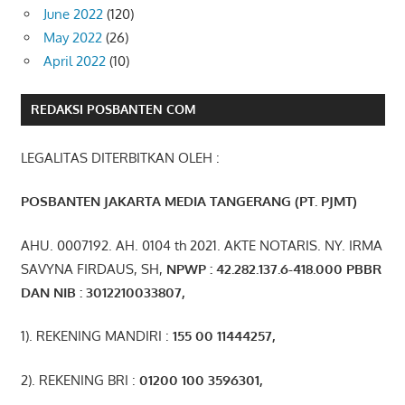
June 2022
(120)
May 2022
(26)
April 2022
(10)
REDAKSI POSBANTEN COM
LEGALITAS DITERBITKAN OLEH :
POSBANTEN JAKARTA MEDIA TANGERANG (PT. PJMT)
AHU. 0007192. AH. 0104 th 2021. AKTE NOTARIS. NY. IRMA
SAVYNA FIRDAUS, SH,
NPW
P
:
4
2.
282
.1
37
.6-418.000
PBBR
DAN NIB
:
3012210033807
,
1). REKENING MANDIRI :
155 00 11444257
,
2). REKENING BRI :
01200 100 3596301
,