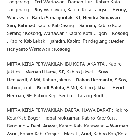
Tangerang
–
Feri
Wartawan
:
Daman Huri,
Kabiro Kota
Tangerang
– Roy
Wartawan
,
Kabiro Kota Tangsel :
Henny
,
Wartawan :
Barita Simanjuntak, ST
,
Hendra
Gunawan
Sari
,
Rahmad
.
Kabiro Kab Seang
–
Saiman
,
Kabiro Kota
Serang
:
Kosong
,
Wartawan : Kabiro Kota Cilgon
–
Kosong
,
Kabiro Kab Lebak
–
Jahidin
.
Kabiro Pandeglang
: Deden
Heriyanto
Wartawan :
Kosong
MITRA KERJA PERWAKILAN IBU KOTA JAKARTA : Kabiro
Jaktim –
Maman Utama, SE
,
Kabiro Jaksel –
Susy
Heniyanti, A.Md
,
Kabiro Jakpus –
Baban Hermanto, S.Sos
,
Kabiro Jakut –
Rendi
Balula
,
A.Md
,
Kabiro Jakbar –
Henri
Herman, SE
,
Kabiro Kep. Seribu –
Tatang Budhi
,
MITRA KERJA PERWAKILAN DAERAH JAWA BARAT : Kabiro
Kota/Kab Bogor –
Iqbal
Muktamar
,
Kabiro Kab/Kota.
Bandung
–
Danil Anwar
,
Kabiro Kab. Karawang
–
Warman
Asmi
,
Kabiro Kab. Cianjur
–
Marsiti
,
Amd
,
Kabiro Kab/Kota