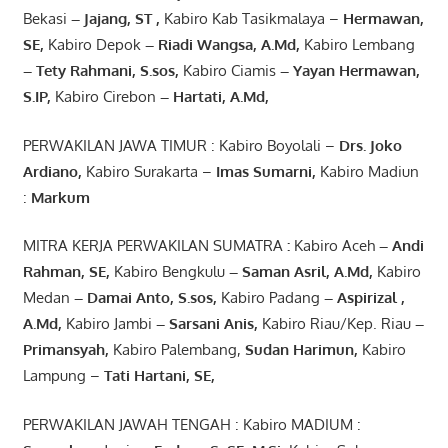
Bekasi
– Jajang
, ST
,
Kabiro Kab Tasikmalaya –
Hermawan
,
SE,
Kabiro Depok
– Riadi Wangsa
,
A.Md
,
Kabiro Lembang
– Tety Rahmani
, S.sos,
Kabiro Ciamis
– Yayan Hermawan
,
S.IP,
Kabiro Cirebon
–
Hartati
,
A.Md
,
PERWAKILAN JAWA TIMUR : Kabiro Boyolali –
Drs.
Joko
Ardiano
,
Kabiro Surakarta –
Imas
Sumarni
,
Kabiro Madiun
:
Markum
MITRA KERJA PERWAKILAN SUMATRA
:
Kabiro Aceh
– Andi
Rahman, SE
,
Kabiro Bengkulu
– Saman Asril
,
A.Md
,
Kabiro
Medan
– Damai Anto
, S.sos,
Kabiro Padang
– Aspirizal
,
A.Md
,
Kabiro Jambi
– Sarsani Anis
,
Kabiro Riau/Kep. Riau
–
Primansyah
,
Kabiro Palembang,
Sudan
Harimun
,
Kabiro
Lampung –
Tati Hartani, SE
,
PERWAKILAN JAWAH TENGAH : Kabiro MADIUM :