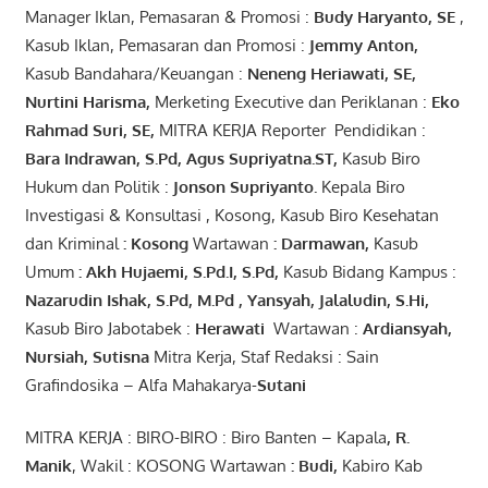
Manager Iklan, Pemasaran & Promosi :
Budy Haryanto, SE
,
Kasub Iklan, Pemasaran dan Promosi :
Jemmy Anton
,
Kasub Bandahara/Keuangan :
Neneng
Heriawati
, SE,
Nurtini
Harisma
,
Merketing Executive dan Periklanan :
Eko
Rahmad Suri
,
SE,
MITRA KERJA Reporter Pendidikan :
Bara
Indrawan
,
S.Pd
,
Agus
Supriyatna
.
ST
,
Kasub Biro
Hukum dan Politik :
Jonson
S
upriyanto
.
Kepala Biro
Investigasi & Konsultasi , Kosong, Kasub Biro Kesehatan
dan Kriminal
:
Kosong
Wartawan
:
Darmawan
,
Kasub
Umum
:
Akh Hujaemi, S.Pd.I, S.Pd
,
Kasub Bidang Kampus :
Nazarudin
Ishak
,
S.Pd
,
M.Pd
,
Yansyah
,
Jalaludin
,
S.Hi
,
Kasub Biro Jabotabek :
Herawati
Wartawan :
Ardiansyah
,
Nursiah
,
Suti
s
na
Mitra Kerja, Staf Redaksi : Sain
Grafindosika – Alfa Mahakarya-
Sutani
MITRA KERJA : BIRO-BIRO : Biro Banten – Kapala
,
R.
Manik
, Wakil : KOSONG Wartawan
:
Budi
,
Kabiro Kab