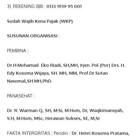
3). REKENING BJB :
0133 1939 95 001
Sudah Wajib Kena Pajak (WKP)
SUSUNAN ORGANISASI :
PEMBINA :
Dr.H.Muhamad
Eko
Riadi
, SH,MH
, Irjen. Pol (Pur) Drs. H.
Edy Kusuma Wijaya, SH. MH,
MM, Prof
.
Dr.Sutan
Nasomal,SH.MH,PhD.
PANASEHAT :
Dr. R. Warman Q, SH, M.Si, M.Hum
,
Dr, Waqkimansyah,
S.H, M.Hum, MSc
,
Herawan Sukses, SE, M,Si
FAKTA INTERGRITAS : Pendiri :
Dr. Henri
Kusuma
Pratama,