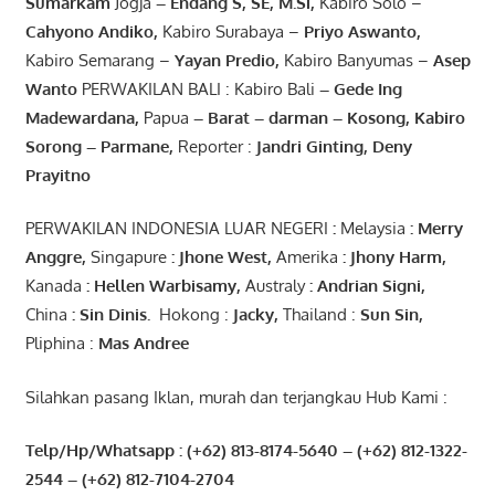
Sumarkam
Jogja
–
Endang
S, SE,
M.Si
,
Kabiro Solo –
Cahyono
Andiko
,
Kabiro Surabaya –
Priyo
Aswanto
,
Kabiro Semarang –
Yayan
Predio
,
Kabiro Banyumas –
Asep
Wanto
PERWAKILAN BALI : Kabiro Bali
–
Gede
Ing
Madewardana
,
Papua
– Barat –
darman
–
Kosong
,
Kabiro
Sorong
–
Parmane
,
Reporter :
Jandri Ginting, Deny
Prayitno
PERWAKILAN INDONESIA LUAR NEGERI
:
Melaysia
: Merry
Anggre
,
Singapure
:
Jhone
West,
Amerika
:
Jhony
Harm,
Kanada
: Hellen
Warbisamy
,
Australy
:
Andrian
Signi
,
China
: Sin
Dinis
.
Hokong :
Jacky,
Thailand :
Sun Sin,
Pliphina :
Mas Andree
Silahkan pasang Iklan, murah dan terjangkau Hub Kami :
Telp/Hp/Whatsapp : (+62) 813-8174-5640 – (+62) 812-1322-
2544
– (+62) 812-7104-2704