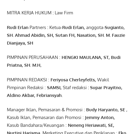
MITRA KERJA HUKUM
:
Law Firm
Rudi Erlan
Partners
:
Ketua
-Rudi
Erlan
,
anggota
-Sugianto
,
SH. Ahmad
Abidin
, SH,
Sutan
FH,
Nasation
, SH. M.
Fauzie
Dianjaya
, SH
PIMPINAN PERUSAHAAN :
HENGKI MAULANA, ST
, Budi
Pr
iatna
, SH
. M.H
,
PIMPINAN REDAKSI :
Feriyosa Cherleyfelts,
Wakil
Pimpinan Redaksi :
SAMSI,
Staf redaksi
: Supar Prayitno,
Aldino Akbar, Febriansyah
.
Manager Iklan, Pemasaran & Promosi :
Budy Haryanto, SE
,
Kasub Iklan, Pemasaran dan Promosi :
Jemmy Anton
,
Kasub Bandahara/Keuangan :
Neneng
Heriawati
, SE,
Nurtini
Harisma
,
Merketing Executive dan Periklanan :
Eko