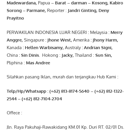
Madewardana
,
Papua
– Barat –
darman
–
Kosong
,
Kabiro
Sorong
–
Parmane
,
Reporter :
Jandri Ginting, Deny
Prayitno
PERWAKILAN INDONESIA LUAR NEGERI
:
Melaysia
: Merry
Anggre
,
Singapure
:
Jhone
West,
Amerika
:
Jhony
Harm,
Kanada
: Hellen
Warbisamy
,
Australy
:
Andrian
Signi
,
China
: Sin
Dinis
.
Hokong :
Jacky,
Thailand :
Sun Sin,
Pliphina :
Mas Andree
Silahkan pasang Iklan, murah dan terjangkau Hub Kami :
Telp/Hp/Whatsapp : (+62) 813-8174-5640 – (+62) 812-1322-
2544
– (+62) 812-7104-2704
Offece :
Jln. Raya Pakuhaji-Rawakidang KM.01 Kp. Duri RT. 02/01 Ds.