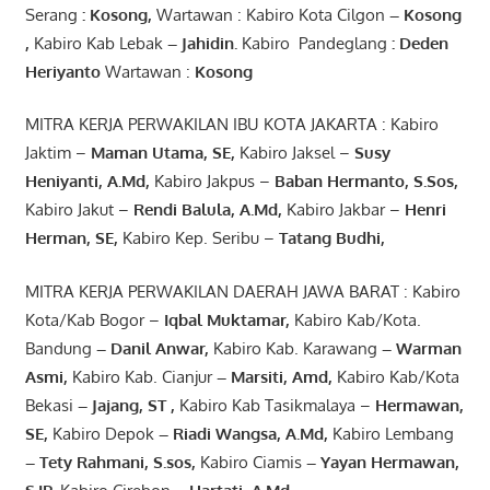
Serang
:
Kosong
,
Wartawan : Kabiro Kota Cilgon
–
Kosong
,
Kabiro Kab Lebak
–
Jahidin
.
Kabiro Pandeglang
: Deden
Heriyanto
Wartawan :
Kosong
MITRA KERJA PERWAKILAN IBU KOTA JAKARTA : Kabiro
Jaktim –
Maman Utama, SE
,
Kabiro Jaksel –
Susy
Heniyanti, A.Md
,
Kabiro Jakpus –
Baban Hermanto, S.Sos
,
Kabiro Jakut –
Rendi
Balula
,
A.Md
,
Kabiro Jakbar –
Henri
Herman, SE
,
Kabiro Kep. Seribu –
Tatang Budhi
,
MITRA KERJA PERWAKILAN DAERAH JAWA BARAT : Kabiro
Kota/Kab Bogor –
Iqbal
Muktamar
,
Kabiro Kab/Kota.
Bandung
–
Danil Anwar
,
Kabiro Kab. Karawang
–
Warman
Asmi
,
Kabiro Kab. Cianjur
–
Marsiti
,
Amd
,
Kabiro Kab/Kota
Bekasi
– Jajang
, ST
,
Kabiro Kab Tasikmalaya –
Hermawan
,
SE,
Kabiro Depok
– Riadi Wangsa
,
A.Md
,
Kabiro Lembang
– Tety Rahmani
, S.sos,
Kabiro Ciamis
– Yayan Hermawan
,