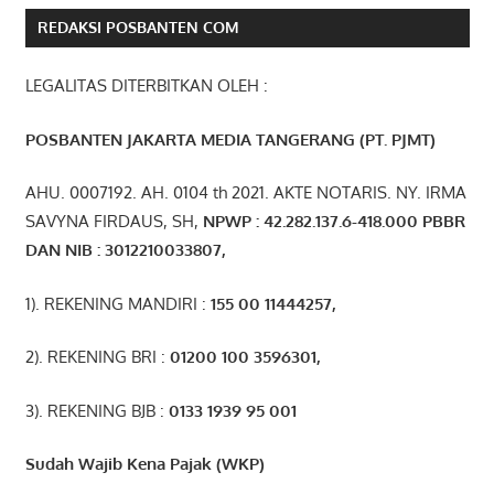
REDAKSI POSBANTEN COM
LEGALITAS DITERBITKAN OLEH :
POSBANTEN JAKARTA MEDIA TANGERANG (PT. PJMT)
AHU. 0007192. AH. 0104 th 2021. AKTE NOTARIS. NY. IRMA
SAVYNA FIRDAUS, SH,
NPW
P
:
4
2.
282
.1
37
.6-418.000
PBBR
DAN NIB
:
3012210033807
,
1). REKENING MANDIRI :
155 00 11444257
,
2). REKENING BRI :
01200 100 3596301
,
3). REKENING BJB :
0133 1939 95 001
Sudah Wajib Kena Pajak (WKP)