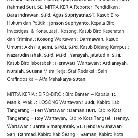
Rahmad Suri
,
SE,
MITRA KERJA Reporter Pendidikan :
Bara
Indrawan
,
S.Pd
,
Agus
Supriyatna
.
ST
,
Kasub Biro
Hukum dan Politik :
Jonson
S
upriyanto
.
Kepala Biro
Investigasi & Konsultasi , Kosong, Kasub Biro Kesehatan
dan Kriminal
:
Kosong
Wartawan
:
Darmawan
,
Kasub
Umum
:
Akh Hujaemi, S.Pd.I, S.Pd
,
Kasub Bidang Kampus :
Nazarudin
Ishak
,
S.Pd
,
M.Pd
,
Yansyah
,
Jalaludin
,
S.Hi
,
Kasub Biro Jabotabek :
Herawati
Wartawan :
Ardiansyah
,
Nursiah
,
Suti
s
na
Mitra Kerja, Staf Redaksi : Sain
Grafindosika – Alfa Mahakarya-
Sutani
MITRA KERJA : BIRO-BIRO : Biro Banten – Kapala
,
R.
Manik
, Wakil : KOSONG Wartawan
:
Budi
,
Kabiro Kab
Tangerang
–
Feri
Wartawan
:
Daman Huri,
Kabiro Kota
Tangerang
– Roy
Wartawan
,
Kabiro Kota Tangsel :
Henny
,
Wartawan :
Barita Simanjuntak, ST
,
Hendra
Gunawan
Sari
,
Rahmad
.
Kabiro Kab Seang
–
Saiman
,
Kabiro Kota