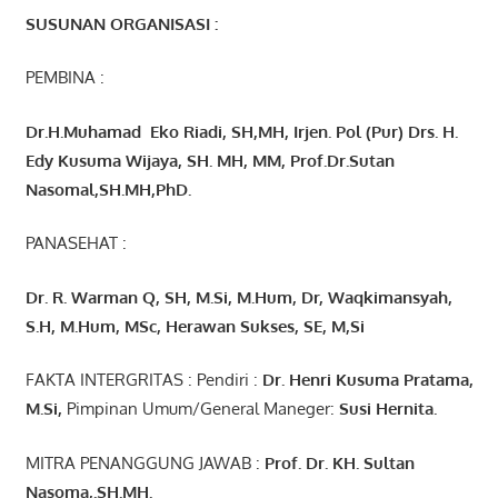
SUSUNAN ORGANISASI :
PEMBINA :
Dr.H.Muhamad
Eko
Riadi
, SH,MH
, Irjen. Pol (Pur) Drs. H.
Edy Kusuma Wijaya, SH. MH,
MM, Prof
.
Dr.Sutan
Nasomal,SH.MH,PhD.
PANASEHAT :
Dr. R. Warman Q, SH, M.Si, M.Hum
,
Dr, Waqkimansyah,
S.H, M.Hum, MSc
,
Herawan Sukses, SE, M,Si
FAKTA INTERGRITAS : Pendiri :
Dr. Henri
Kusuma
Pratama,
M.Si
,
Pimpinan Umum/General Maneger:
Susi
Hernita.
MITRA PENANGGUNG JAWAB :
Prof. Dr. KH. Sultan
Nasoma,.SH.MH.