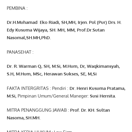
PEMBINA :
Dr.H.Muhamad
Eko
Riadi
, SH,MH
, Irjen. Pol (Pur) Drs. H.
Edy Kusuma Wijaya, SH. MH,
MM, Prof
.
Dr.Sutan
Nasomal,SH.MH,PhD.
PANASEHAT :
Dr. R. Warman Q, SH, M.Si, M.Hum
,
Dr, Waqkimansyah,
S.H, M.Hum, MSc
,
Herawan Sukses, SE, M,Si
FAKTA INTERGRITAS : Pendiri :
Dr. Henri
Kusuma
Pratama,
M.Si
,
Pimpinan Umum/General Maneger:
Susi
Hernita.
MITRA PENANGGUNG JAWAB :
Prof. Dr. KH. Sultan
Nasoma,.SH.MH.