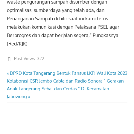
waste pengurangan sampah disumber dengan
optimalisasi sumberdaya yang telah ada, dan
Penanganan Sampah di hilir saat ini kami terus
melakukan komunikasi dengan Pelaksana PSEL agar
Berprogres dan dapat berjalan segera,” Pungkasnya.
(Red/KJK)
Post Views:
322
Previous
DPRD Kota Tangerang Bentuk Pansus LKPJ Wali Kota 2023
Post
Next
Post:
Kolaborasi CSR Jembo Cable dan Radio Sonora ” Gerakan
navigation
Post:
Anak Tangerang Sehat dan Cerdas ” Di Kecamatan
Jatiuwung