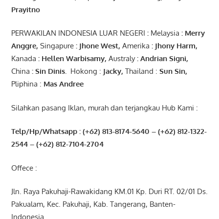
Prayitno
PERWAKILAN INDONESIA LUAR NEGERI
:
Melaysia
: Merry
Anggre
,
Singapure
:
Jhone
West,
Amerika
:
Jhony
Harm,
Kanada
: Hellen
Warbisamy
,
Australy
:
Andrian
Signi
,
China
: Sin
Dinis
.
Hokong :
Jacky,
Thailand :
Sun Sin,
Pliphina :
Mas Andree
Silahkan pasang Iklan, murah dan terjangkau Hub Kami :
Telp/Hp/Whatsapp : (+62) 813-8174-5640 – (+62) 812-1322-
2544
– (+62) 812-7104-2704
Offece :
Jln. Raya Pakuhaji-Rawakidang KM.01 Kp. Duri RT. 02/01 Ds.
Pakualam, Kec. Pakuhaji, Kab. Tangerang, Banten-
Indonesia.