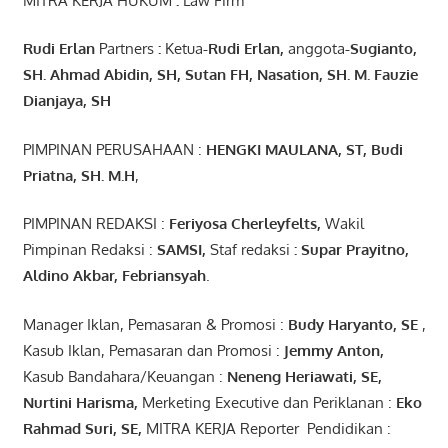
MITRA KERJA HUKUM
:
Law Firm
Rudi Erlan
Partners
:
Ketua
-Rudi
Erlan
,
anggota
-Sugianto
,
SH. Ahmad
Abidin
, SH,
Sutan
FH,
Nasation
, SH. M.
Fauzie
Dianjaya
, SH
PIMPINAN PERUSAHAAN :
HENGKI MAULANA, ST
, Budi
Pr
iatna
, SH
. M.H
,
PIMPINAN REDAKSI :
Feriyosa Cherleyfelts,
Wakil
Pimpinan Redaksi :
SAMSI,
Staf redaksi
: Supar Prayitno,
Aldino Akbar, Febriansyah
.
Manager Iklan, Pemasaran & Promosi :
Budy Haryanto, SE
,
Kasub Iklan, Pemasaran dan Promosi :
Jemmy Anton
,
Kasub Bandahara/Keuangan :
Neneng
Heriawati
, SE,
Nurtini
Harisma
,
Merketing Executive dan Periklanan :
Eko
Rahmad Suri
,
SE,
MITRA KERJA Reporter Pendidikan :