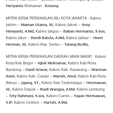
Heriyanto
Wartawan :
Kosong
MITRA KERJA PERWAKILAN IBU KOTA JAKARTA : Kabiro
Jaktim –
Maman Utama, SE
,
Kabiro Jaksel –
Susy
Heniyanti, A.Md
,
Kabiro Jakpus –
Baban Hermanto, S.Sos
,
Kabiro Jakut –
Rendi
Balula
,
A.Md
,
Kabiro Jakbar –
Henri
Herman, SE
,
Kabiro Kep. Seribu –
Tatang Budhi
,
MITRA KERJA PERWAKILAN DAERAH JAWA BARAT : Kabiro
Kota/Kab Bogor –
Iqbal
Muktamar
,
Kabiro Kab/Kota.
Bandung
–
Danil Anwar
,
Kabiro Kab. Karawang
–
Warman
Asmi
,
Kabiro Kab. Cianjur
–
Marsiti
,
Amd
,
Kabiro Kab/Kota
Bekasi
– Jajang
, ST
,
Kabiro Kab Tasikmalaya –
Hermawan
,
SE,
Kabiro Depok
– Riadi Wangsa
,
A.Md
,
Kabiro Lembang
– Tety Rahmani
, S.sos,
Kabiro Ciamis
– Yayan Hermawan
,
S.IP,
Kabiro Cirebon
–
Hartati
,
A.Md
,