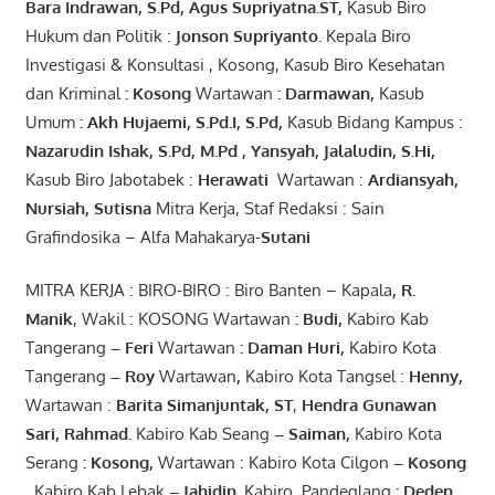
Bara
Indrawan
,
S.Pd
,
Agus
Supriyatna
.
ST
,
Kasub Biro
Hukum dan Politik :
Jonson
S
upriyanto
.
Kepala Biro
Investigasi & Konsultasi , Kosong, Kasub Biro Kesehatan
dan Kriminal
:
Kosong
Wartawan
:
Darmawan
,
Kasub
Umum
:
Akh Hujaemi, S.Pd.I, S.Pd
,
Kasub Bidang Kampus :
Nazarudin
Ishak
,
S.Pd
,
M.Pd
,
Yansyah
,
Jalaludin
,
S.Hi
,
Kasub Biro Jabotabek :
Herawati
Wartawan :
Ardiansyah
,
Nursiah
,
Suti
s
na
Mitra Kerja, Staf Redaksi : Sain
Grafindosika – Alfa Mahakarya-
Sutani
MITRA KERJA : BIRO-BIRO : Biro Banten – Kapala
,
R.
Manik
, Wakil : KOSONG Wartawan
:
Budi
,
Kabiro Kab
Tangerang
–
Feri
Wartawan
:
Daman Huri,
Kabiro Kota
Tangerang
– Roy
Wartawan
,
Kabiro Kota Tangsel :
Henny
,
Wartawan :
Barita Simanjuntak, ST
,
Hendra
Gunawan
Sari
,
Rahmad
.
Kabiro Kab Seang
–
Saiman
,
Kabiro Kota
Serang
:
Kosong
,
Wartawan : Kabiro Kota Cilgon
–
Kosong
,
Kabiro Kab Lebak
–
Jahidin
.
Kabiro Pandeglang
: Deden