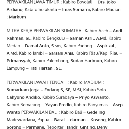
PERWAKILAN JAWA TIMUR : Kabiro Boyolali –
Drs.
Joko
Ardiano
,
Kabiro Surakarta –
Imas
Sumarni
,
Kabiro Madiun
:
Markum
MITRA KERJA PERWAKILAN SUMATRA
:
Kabiro Aceh
– Andi
Rahman, SE
,
Kabiro Bengkulu
– Saman Asril
,
A.Md
,
Kabiro
Medan
– Damai Anto
, S.sos,
Kabiro Padang
– Aspirizal
,
A.Md
,
Kabiro Jambi
– Sarsani Anis
,
Kabiro Riau/Kep. Riau
–
Primansyah
,
Kabiro Palembang,
Sudan
Harimun
,
Kabiro
Lampung –
Tati Hartani, SE
,
PERWAKILAN JAWAH TENGAH : Kabiro MADIUM :
Sumarkam
Jogja
–
Endang
S, SE,
M.Si
,
Kabiro Solo –
Cahyono
Andiko
,
Kabiro Surabaya –
Priyo
Aswanto
,
Kabiro Semarang –
Yayan
Predio
,
Kabiro Banyumas –
Asep
Wanto
PERWAKILAN BALI : Kabiro Bali
–
Gede
Ing
Madewardana
,
Papua
– Barat –
darman
–
Kosong
,
Kabiro
Sorong
–
Parmane
,
Reporter :
Jandri Ginting, Deny