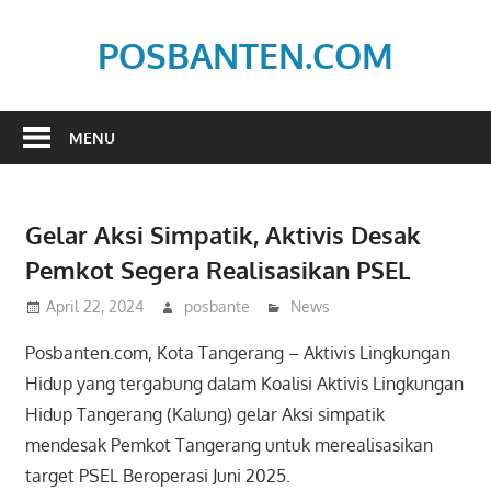
Skip
to
POSBANTEN.COM
content
Mendidik,
Dan
MENU
Menyampaikan
Aspirasi
Rakyat
Gelar Aksi Simpatik, Aktivis Desak
Pemkot Segera Realisasikan PSEL
April 22, 2024
posbante
News
Posbanten.com, Kota Tangerang – Aktivis Lingkungan
Hidup yang tergabung dalam Koalisi Aktivis Lingkungan
Hidup Tangerang (Kalung) gelar Aksi simpatik
mendesak Pemkot Tangerang untuk merealisasikan
target PSEL Beroperasi Juni 2025.