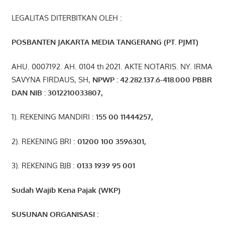
LEGALITAS DITERBITKAN OLEH :
POSBANTEN JAKARTA MEDIA TANGERANG (PT. PJMT)
AHU. 0007192. AH. 0104 th 2021. AKTE NOTARIS. NY. IRMA
SAVYNA FIRDAUS, SH,
NPW
P
:
4
2.
282
.1
37
.6-418.000
PBBR
DAN NIB
:
3012210033807
,
1). REKENING MANDIRI :
155 00 11444257
,
2). REKENING BRI :
01200 100 3596301
,
3). REKENING BJB :
0133 1939 95 001
Sudah Wajib Kena Pajak (WKP)
SUSUNAN ORGANISASI :