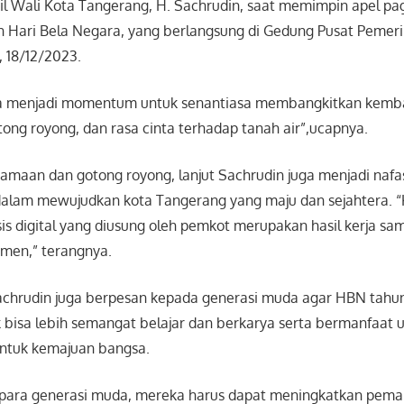
l Wali Kota Tangerang, H. Sachrudin, saat memimpin apel pa
n Hari Bela Negara, yang berlangsung di Gedung Pusat Pemer
 18/12/2023.
ra menjadi momentum untuk senantiasa membangkitkan kemb
ong royong, dan rasa cinta terhadap tanah air”,ucapnya.
maan dan gotong royong, lanjut Sachrudin juga menjadi nafa
dalam mewujudkan kota Tangerang yang maju dan sejahtera.
is digital yang diusung oleh pemkot merupakan hasil kerja sa
men,” terangnya.
achrudin juga berpesan kepada generasi muda agar HBN tahun i
isa lebih semangat belajar dan berkarya serta bermanfaat u
 untuk kemajuan bangsa.
 para generasi muda, mereka harus dapat meningkatkan pem