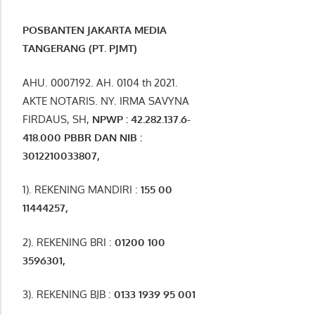
POSBANTEN JAKARTA MEDIA
TANGERANG (PT. PJMT)
AHU. 0007192. AH. 0104 th 2021.
AKTE NOTARIS. NY. IRMA SAVYNA
FIRDAUS, SH,
NPW
P
:
4
2.
282
.1
37
.6-
418.000
PBBR DAN NIB
:
3012210033807
,
1). REKENING MANDIRI :
155 00
11444257
,
2). REKENING BRI :
01200 100
3596301
,
3). REKENING BJB :
0133 1939 95 001