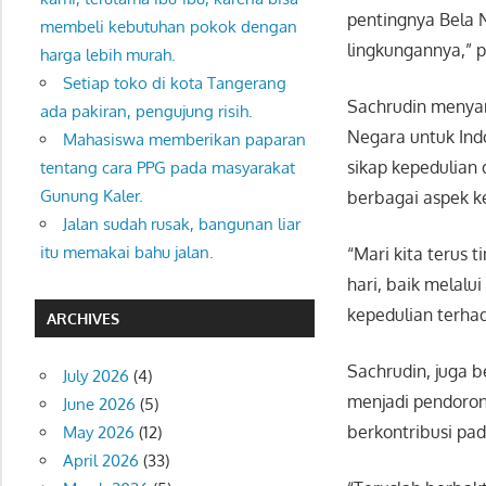
pentingnya Bela 
membeli kebutuhan pokok dengan
lingkungannya,” 
harga lebih murah.
Setiap toko di kota Tangerang
Sachrudin menya
ada pakiran, pengujung risih.
Negara untuk Ind
Mahasiswa memberikan paparan
sikap kepedulian
tentang cara PPG pada masyarakat
Gunung Kaler.
berbagai aspek k
Jalan sudah rusak, bangunan liar
itu memakai bahu jalan.
“Mari kita terus
hari, baik melalu
kepedulian terhad
ARCHIVES
Sachrudin, juga 
July 2026
(4)
menjadi pendoron
June 2026
(5)
berkontribusi pa
May 2026
(12)
April 2026
(33)