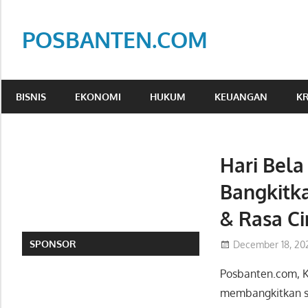
Skip
to
POSBANTEN.COM
content
Mendidik,
Dan
BISNIS
EKONOMI
HUKUM
KEUANGAN
KR
Menyampaikan
Aspirasi
Rakyat
Hari Bel
Bangkitk
& Rasa Ci
SPONSOR
December 18, 20
Posbanten.com, 
membangkitkan se