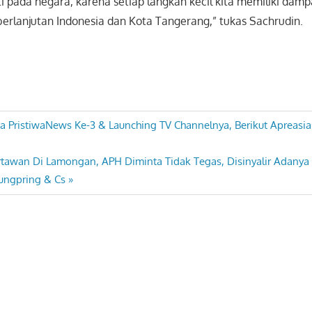
i pada negara, karena setiap langkah kecil kita memiliki dam
erlanjutan Indonesia dan Kota Tangerang,” tukas Sachrudin.
a PristiwaNews Ke-3 & Launching TV Channelnya, Berikut Apreas
awan Di Lamongan, APH Diminta Tidak Tegas, Disinyalir Adanya 
ngpring & Cs