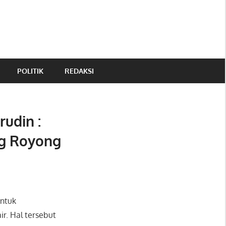
POLITIK
REDAKSI
udin :
g Royong
ntuk
r. Hal tersebut