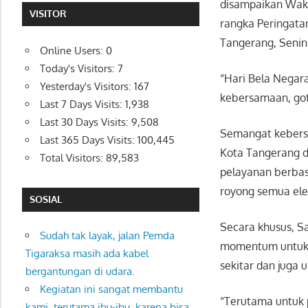
disampaikan Waki
VISITOR
rangka Peringata
Tangerang, Senin,
Online Users:
0
Today's Visitors:
7
“Hari Bela Nega
Yesterday's Visitors:
167
kebersamaan, got
Last 7 Days Visits:
1,938
Last 30 Days Visits:
9,508
Semangat kebersa
Last 365 Days Visits:
100,445
Kota Tangerang 
Total Visitors:
89,583
pelayanan berbas
royong semua ele
SOSIAL
Secara khusus, S
Sudah tak layak, jalan Pemda
momentum untuk b
Tigaraksa masih ada kabel
sekitar dan juga
bergantungan di udara.
Kegiatan ini sangat membantu
“Terutama untuk
kami, terutama ibu-ibu, karena bisa