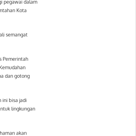
gi pegawai dalam
intahan Kota
ali semangat
s Pemerintah
 “Kemudahan
ma dan gotong
ni bisa jadi
ntuk lingkungan
ahaman akan