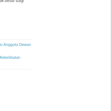
pak besar bagi
iasi Anggota Dewan
Keterlibatan