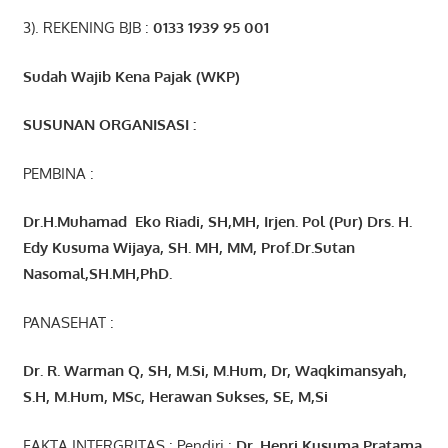
3). REKENING BJB :
0133 1939 95 001
Sudah Wajib Kena Pajak (WKP)
SUSUNAN ORGANISASI :
PEMBINA :
Dr.H.Muhamad
Eko
Riadi
, SH,MH
, Irjen. Pol (Pur) Drs. H.
Edy Kusuma Wijaya, SH. MH,
MM, Prof
.
Dr.Sutan
Nasomal,SH.MH,PhD.
PANASEHAT :
Dr. R. Warman Q, SH, M.Si, M.Hum
,
Dr, Waqkimansyah,
S.H, M.Hum, MSc
,
Herawan Sukses, SE, M,Si
FAKTA INTERGRITAS : Pendiri :
Dr. Henri
Kusuma
Pratama,