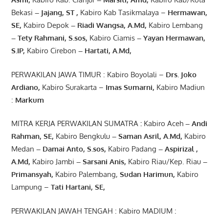
Bekasi
– Jajang
, ST
,
Kabiro Kab Tasikmalaya –
Hermawan
,
SE,
Kabiro Depok
– Riadi Wangsa
,
A.Md
,
Kabiro Lembang
– Tety Rahmani
, S.sos,
Kabiro Ciamis
– Yayan Hermawan
,
S.IP,
Kabiro Cirebon
–
Hartati
,
A.Md
,
PERWAKILAN JAWA TIMUR : Kabiro Boyolali –
Drs.
Joko
Ardiano
,
Kabiro Surakarta –
Imas
Sumarni
,
Kabiro Madiun
:
Markum
MITRA KERJA PERWAKILAN SUMATRA
:
Kabiro Aceh
– Andi
Rahman, SE
,
Kabiro Bengkulu
– Saman Asril
,
A.Md
,
Kabiro
Medan
– Damai Anto
, S.sos,
Kabiro Padang
– Aspirizal
,
A.Md
,
Kabiro Jambi
– Sarsani Anis
,
Kabiro Riau/Kep. Riau
–
Primansyah
,
Kabiro Palembang,
Sudan
Harimun
,
Kabiro
Lampung –
Tati Hartani, SE
,
PERWAKILAN JAWAH TENGAH : Kabiro MADIUM :