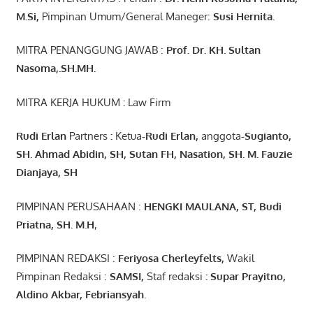
M.Si
,
Pimpinan Umum/General Maneger:
Susi
Hernita.
MITRA PENANGGUNG JAWAB :
Prof. Dr. KH. Sultan
Nasoma,.SH.MH.
MITRA KERJA HUKUM
:
Law Firm
Rudi Erlan
Partners
:
Ketua
-Rudi
Erlan
,
anggota
-Sugianto
,
SH. Ahmad
Abidin
, SH,
Sutan
FH,
Nasation
, SH. M.
Fauzie
Dianjaya
, SH
PIMPINAN PERUSAHAAN :
HENGKI MAULANA, ST
, Budi
Pr
iatna
, SH
. M.H
,
PIMPINAN REDAKSI :
Feriyosa Cherleyfelts,
Wakil
Pimpinan Redaksi :
SAMSI,
Staf redaksi
: Supar Prayitno,
Aldino Akbar, Febriansyah
.