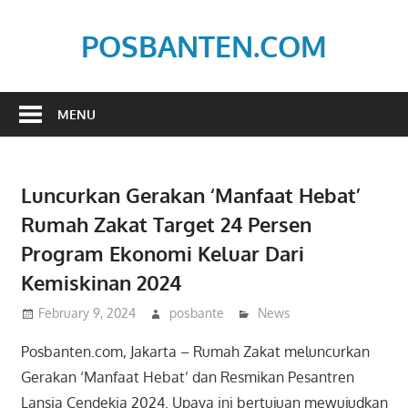
Skip
to
POSBANTEN.COM
content
Mendidik,
Dan
MENU
Menyampaikan
Aspirasi
Rakyat
Luncurkan Gerakan ‘Manfaat Hebat’
Rumah Zakat Target 24 Persen
Program Ekonomi Keluar Dari
Kemiskinan 2024
February 9, 2024
posbante
News
Posbanten.com, Jakarta – Rumah Zakat meluncurkan
Gerakan ‘Manfaat Hebat’ dan Resmikan Pesantren
Lansia Cendekia 2024. Upaya ini bertujuan mewujudkan