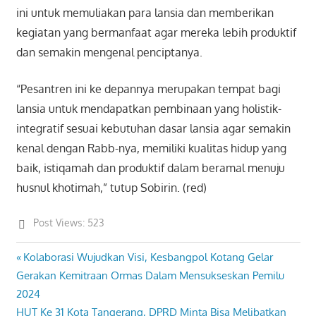
ini untuk memuliakan para lansia dan memberikan
kegiatan yang bermanfaat agar mereka lebih produktif
dan semakin mengenal penciptanya.
“Pesantren ini ke depannya merupakan tempat bagi
lansia untuk mendapatkan pembinaan yang holistik-
integratif sesuai kebutuhan dasar lansia agar semakin
kenal dengan Rabb-nya, memiliki kualitas hidup yang
baik, istiqamah dan produktif dalam beramal menuju
husnul khotimah,” tutup Sobirin. (red)
Post Views:
523
Previous
Kolaborasi Wujudkan Visi, Kesbangpol Kotang Gelar
Post
Post:
Gerakan Kemitraan Ormas Dalam Mensukseskan Pemilu
navigation
2024
Next
HUT Ke 31 Kota Tangerang, DPRD Minta Bisa Melibatkan