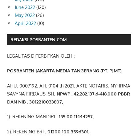
June 2022
(120)
May 2022
(26)
April 2022
(10)
REDAKSI POSBANTEN COM
LEGALITAS DITERBITKAN OLEH :
POSBANTEN JAKARTA MEDIA TANGERANG (PT. PJMT)
AHU. 0007192. AH. 0104 th 2021. AKTE NOTARIS. NY. IRMA
SAVYNA FIRDAUS, SH,
NPW
P
:
4
2.
282
.1
37
.6-418.000
PBBR
DAN NIB
:
3012210033807
,
1). REKENING MANDIRI :
155 00 11444257
,
2). REKENING BRI :
01200 100 3596301
,