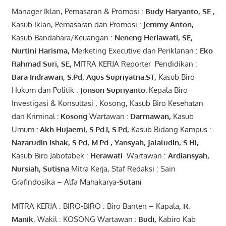
Manager Iklan, Pemasaran & Promosi :
Budy Haryanto, SE
,
Kasub Iklan, Pemasaran dan Promosi :
Jemmy Anton
,
Kasub Bandahara/Keuangan :
Neneng
Heriawati
, SE,
Nurtini
Harisma
,
Merketing Executive dan Periklanan :
Eko
Rahmad Suri
,
SE,
MITRA KERJA Reporter Pendidikan :
Bara
Indrawan
,
S.Pd
,
Agus
Supriyatna
.
ST
,
Kasub Biro
Hukum dan Politik :
Jonson
S
upriyanto
.
Kepala Biro
Investigasi & Konsultasi , Kosong, Kasub Biro Kesehatan
dan Kriminal
:
Kosong
Wartawan
:
Darmawan
,
Kasub
Umum
:
Akh Hujaemi, S.Pd.I, S.Pd
,
Kasub Bidang Kampus :
Nazarudin
Ishak
,
S.Pd
,
M.Pd
,
Yansyah
,
Jalaludin
,
S.Hi
,
Kasub Biro Jabotabek :
Herawati
Wartawan :
Ardiansyah
,
Nursiah
,
Suti
s
na
Mitra Kerja, Staf Redaksi : Sain
Grafindosika – Alfa Mahakarya-
Sutani
MITRA KERJA : BIRO-BIRO : Biro Banten – Kapala
,
R.
Manik
, Wakil : KOSONG Wartawan
:
Budi
,
Kabiro Kab