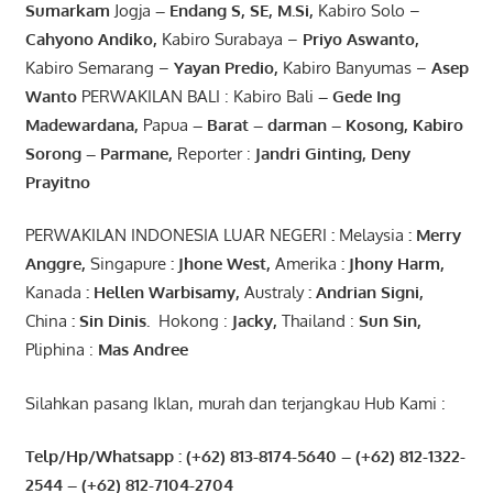
Sumarkam
Jogja
–
Endang
S, SE,
M.Si
,
Kabiro Solo –
Cahyono
Andiko
,
Kabiro Surabaya –
Priyo
Aswanto
,
Kabiro Semarang –
Yayan
Predio
,
Kabiro Banyumas –
Asep
Wanto
PERWAKILAN BALI : Kabiro Bali
–
Gede
Ing
Madewardana
,
Papua
– Barat –
darman
–
Kosong
,
Kabiro
Sorong
–
Parmane
,
Reporter :
Jandri Ginting, Deny
Prayitno
PERWAKILAN INDONESIA LUAR NEGERI
:
Melaysia
: Merry
Anggre
,
Singapure
:
Jhone
West,
Amerika
:
Jhony
Harm,
Kanada
: Hellen
Warbisamy
,
Australy
:
Andrian
Signi
,
China
: Sin
Dinis
.
Hokong :
Jacky,
Thailand :
Sun Sin,
Pliphina :
Mas Andree
Silahkan pasang Iklan, murah dan terjangkau Hub Kami :
Telp/Hp/Whatsapp : (+62) 813-8174-5640 – (+62) 812-1322-
2544
– (+62) 812-7104-2704