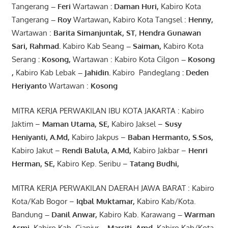
Tangerang
–
Feri
Wartawan
:
Daman Huri,
Kabiro Kota
Tangerang
– Roy
Wartawan
,
Kabiro Kota Tangsel :
Henny
,
Wartawan :
Barita Simanjuntak, ST
,
Hendra
Gunawan
Sari
,
Rahmad
.
Kabiro Kab Seang
–
Saiman
,
Kabiro Kota
Serang
:
Kosong
,
Wartawan : Kabiro Kota Cilgon
–
Kosong
,
Kabiro Kab Lebak
–
Jahidin
.
Kabiro Pandeglang
: Deden
Heriyanto
Wartawan :
Kosong
MITRA KERJA PERWAKILAN IBU KOTA JAKARTA : Kabiro
Jaktim –
Maman Utama, SE
,
Kabiro Jaksel –
Susy
Heniyanti, A.Md
,
Kabiro Jakpus –
Baban Hermanto, S.Sos
,
Kabiro Jakut –
Rendi
Balula
,
A.Md
,
Kabiro Jakbar –
Henri
Herman, SE
,
Kabiro Kep. Seribu –
Tatang Budhi
,
MITRA KERJA PERWAKILAN DAERAH JAWA BARAT : Kabiro
Kota/Kab Bogor –
Iqbal
Muktamar
,
Kabiro Kab/Kota.
Bandung
–
Danil Anwar
,
Kabiro Kab. Karawang
–
Warman
Asmi
,
Kabiro Kab. Cianjur
–
Marsiti
,
Amd
,
Kabiro Kab/Kota