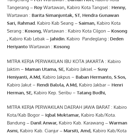
Tangerang
– Roy
Wartawan
,
Kabiro Kota Tangsel :
Henny
,
Wartawan :
Barita Simanjuntak, ST
,
Hendra
Gunawan
Sari
,
Rahmad
.
Kabiro Kab Seang
–
Saiman
,
Kabiro Kota
Serang
:
Kosong
,
Wartawan : Kabiro Kota Cilgon
–
Kosong
,
Kabiro Kab Lebak
–
Jahidin
.
Kabiro Pandeglang
: Deden
Heriyanto
Wartawan :
Kosong
MITRA KERJA PERWAKILAN IBU KOTA JAKARTA : Kabiro
Jaktim –
Maman Utama, SE
,
Kabiro Jaksel –
Susy
Heniyanti, A.Md
,
Kabiro Jakpus –
Baban Hermanto, S.Sos
,
Kabiro Jakut –
Rendi
Balula
,
A.Md
,
Kabiro Jakbar –
Henri
Herman, SE
,
Kabiro Kep. Seribu –
Tatang Budhi
,
MITRA KERJA PERWAKILAN DAERAH JAWA BARAT : Kabiro
Kota/Kab Bogor –
Iqbal
Muktamar
,
Kabiro Kab/Kota.
Bandung
–
Danil Anwar
,
Kabiro Kab. Karawang
–
Warman
Asmi
,
Kabiro Kab. Cianjur
–
Marsiti
,
Amd
,
Kabiro Kab/Kota