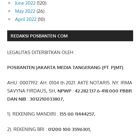
June 2022
(120)
May 2022
(26)
April 2022
(10)
REDAKSI POSBANTEN COM
LEGALITAS DITERBITKAN OLEH :
POSBANTEN JAKARTA MEDIA TANGERANG (PT. PJMT)
AHU. 0007192. AH. 0104 th 2021. AKTE NOTARIS. NY. IRMA
SAVYNA FIRDAUS, SH,
NPW
P
:
4
2.
282
.1
37
.6-418.000
PBBR
DAN NIB
:
3012210033807
,
1). REKENING MANDIRI :
155 00 11444257
,
2). REKENING BRI :
01200 100 3596301
,