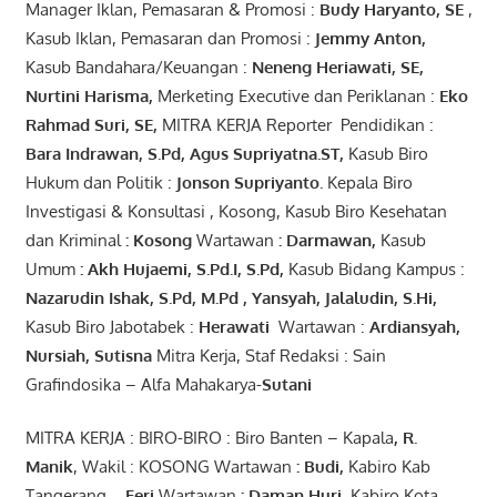
Manager Iklan, Pemasaran & Promosi :
Budy Haryanto, SE
,
Kasub Iklan, Pemasaran dan Promosi :
Jemmy Anton
,
Kasub Bandahara/Keuangan :
Neneng
Heriawati
, SE,
Nurtini
Harisma
,
Merketing Executive dan Periklanan :
Eko
Rahmad Suri
,
SE,
MITRA KERJA Reporter Pendidikan :
Bara
Indrawan
,
S.Pd
,
Agus
Supriyatna
.
ST
,
Kasub Biro
Hukum dan Politik :
Jonson
S
upriyanto
.
Kepala Biro
Investigasi & Konsultasi , Kosong, Kasub Biro Kesehatan
dan Kriminal
:
Kosong
Wartawan
:
Darmawan
,
Kasub
Umum
:
Akh Hujaemi, S.Pd.I, S.Pd
,
Kasub Bidang Kampus :
Nazarudin
Ishak
,
S.Pd
,
M.Pd
,
Yansyah
,
Jalaludin
,
S.Hi
,
Kasub Biro Jabotabek :
Herawati
Wartawan :
Ardiansyah
,
Nursiah
,
Suti
s
na
Mitra Kerja, Staf Redaksi : Sain
Grafindosika – Alfa Mahakarya-
Sutani
MITRA KERJA : BIRO-BIRO : Biro Banten – Kapala
,
R.
Manik
, Wakil : KOSONG Wartawan
:
Budi
,
Kabiro Kab
Tangerang
–
Feri
Wartawan
:
Daman Huri,
Kabiro Kota