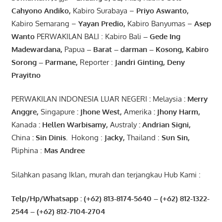
Cahyono
Andiko
,
Kabiro Surabaya –
Priyo
Aswanto
,
Kabiro Semarang –
Yayan
Predio
,
Kabiro Banyumas –
Asep
Wanto
PERWAKILAN BALI : Kabiro Bali
–
Gede
Ing
Madewardana
,
Papua
– Barat –
darman
–
Kosong
,
Kabiro
Sorong
–
Parmane
,
Reporter :
Jandri Ginting, Deny
Prayitno
PERWAKILAN INDONESIA LUAR NEGERI
:
Melaysia
: Merry
Anggre
,
Singapure
:
Jhone
West,
Amerika
:
Jhony
Harm,
Kanada
: Hellen
Warbisamy
,
Australy
:
Andrian
Signi
,
China
: Sin
Dinis
.
Hokong :
Jacky,
Thailand :
Sun Sin,
Pliphina :
Mas Andree
Silahkan pasang Iklan, murah dan terjangkau Hub Kami :
Telp/Hp/Whatsapp : (+62) 813-8174-5640 – (+62) 812-1322-
2544
– (+62) 812-7104-2704