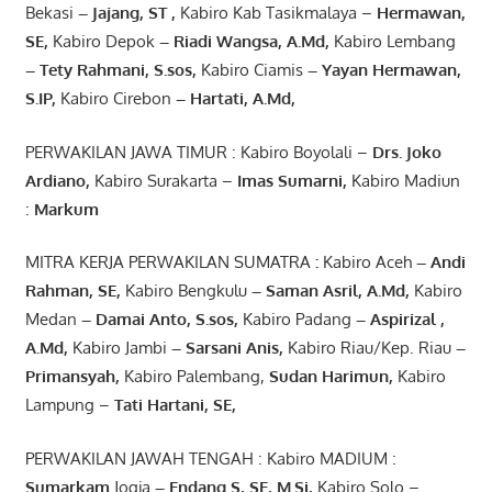
Bekasi
– Jajang
, ST
,
Kabiro Kab Tasikmalaya –
Hermawan
,
SE,
Kabiro Depok
– Riadi Wangsa
,
A.Md
,
Kabiro Lembang
– Tety Rahmani
, S.sos,
Kabiro Ciamis
– Yayan Hermawan
,
S.IP,
Kabiro Cirebon
–
Hartati
,
A.Md
,
PERWAKILAN JAWA TIMUR : Kabiro Boyolali –
Drs.
Joko
Ardiano
,
Kabiro Surakarta –
Imas
Sumarni
,
Kabiro Madiun
:
Markum
MITRA KERJA PERWAKILAN SUMATRA
:
Kabiro Aceh
– Andi
Rahman, SE
,
Kabiro Bengkulu
– Saman Asril
,
A.Md
,
Kabiro
Medan
– Damai Anto
, S.sos,
Kabiro Padang
– Aspirizal
,
A.Md
,
Kabiro Jambi
– Sarsani Anis
,
Kabiro Riau/Kep. Riau
–
Primansyah
,
Kabiro Palembang,
Sudan
Harimun
,
Kabiro
Lampung –
Tati Hartani, SE
,
PERWAKILAN JAWAH TENGAH : Kabiro MADIUM :
Sumarkam
Jogja
–
Endang
S, SE,
M.Si
,
Kabiro Solo –