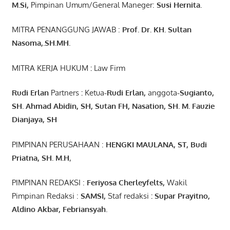
M.Si
,
Pimpinan Umum/General Maneger:
Susi
Hernita.
MITRA PENANGGUNG JAWAB :
Prof. Dr. KH. Sultan
Nasoma,.SH.MH.
MITRA KERJA HUKUM
:
Law Firm
Rudi Erlan
Partners
:
Ketua
-Rudi
Erlan
,
anggota
-Sugianto
,
SH. Ahmad
Abidin
, SH,
Sutan
FH,
Nasation
, SH. M.
Fauzie
Dianjaya
, SH
PIMPINAN PERUSAHAAN :
HENGKI MAULANA, ST
, Budi
Pr
iatna
, SH
. M.H
,
PIMPINAN REDAKSI :
Feriyosa Cherleyfelts,
Wakil
Pimpinan Redaksi :
SAMSI,
Staf redaksi
: Supar Prayitno,
Aldino Akbar, Febriansyah
.