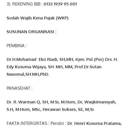
3). REKENING BJB :
0133 1939 95 001
Sudah Wajib Kena Pajak (WKP)
SUSUNAN ORGANISASI :
PEMBINA :
Dr.H.Muhamad
Eko
Riadi
, SH,MH
, Irjen. Pol (Pur) Drs. H.
Edy Kusuma Wijaya, SH. MH,
MM, Prof
.
Dr.Sutan
Nasomal,SH.MH,PhD.
PANASEHAT :
Dr. R. Warman Q, SH, M.Si, M.Hum
,
Dr, Waqkimansyah,
S.H, M.Hum, MSc
,
Herawan Sukses, SE, M,Si
FAKTA INTERGRITAS : Pendiri :
Dr. Henri
Kusuma
Pratama,