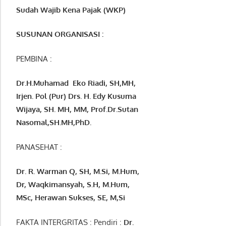
Sudah Wajib Kena Pajak (WKP)
SUSUNAN ORGANISASI :
PEMBINA :
Dr.H.Muhamad
Eko
Riadi
, SH,MH
,
Irjen. Pol (Pur) Drs. H. Edy Kusuma
Wijaya, SH. MH,
MM, Prof
.
Dr.Sutan
Nasomal,SH.MH,PhD.
PANASEHAT :
Dr. R. Warman Q, SH, M.Si, M.Hum
,
Dr, Waqkimansyah, S.H, M.Hum,
MSc
,
Herawan Sukses, SE, M,Si
FAKTA INTERGRITAS : Pendiri :
Dr.