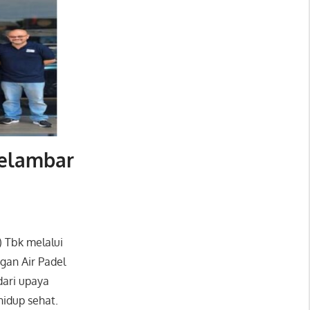
 Jelambar
 Tbk melalui
gan Air Padel
dari upaya
idup sehat.