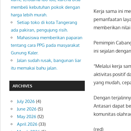
membeli kebutuhan pokok dengan
Kerja sama ini me
harga lebih murah.
pemanfaatan laya
Setiap toko di kota Tangerang
memberikan nilai
ada pakiran, pengujung risih.
Mahasiswa memberikan paparan
Pemimpin Cabang 
tentang cara PPG pada masyarakat
ini sejalan denga
Gunung Kaler.
Jalan sudah rusak, bangunan liar
“Melalui kerja sa
itu memakai bahu jalan.
aktivitas positif
yang mudah, cepat
ARCHIVES
Dengan terjalinny
July 2026
(4)
Antasari dapat b
June 2026
(5)
komunitas olahrag
May 2026
(12)
April 2026
(33)
(red)