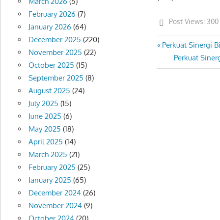
March 2026
(5)
February 2026
(7)
Post Views:
300
January 2026
(64)
December 2025
(220)
Previous
Perkuat Sinergi 
Post
November 2025
(22)
Post:
Next
Perkuat Siner
navigation
October 2025
(15)
Post:
September 2025
(8)
August 2025
(24)
July 2025
(15)
June 2025
(6)
May 2025
(18)
April 2025
(14)
March 2025
(21)
February 2025
(25)
January 2025
(65)
December 2024
(26)
November 2024
(9)
October 2024
(20)