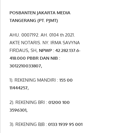
POSBANTEN JAKARTA MEDIA
TANGERANG (PT. PJMT)
AHU. 0007192. AH. 0104 th 2021.
AKTE NOTARIS. NY. IRMA SAVYNA
FIRDAUS, SH,
NPW
P
:
4
2.
282
.1
37
.6-
418.000
PBBR DAN NIB
:
3012210033807
,
1). REKENING MANDIRI :
155 00
11444257
,
2). REKENING BRI :
01200 100
3596301
,
3). REKENING BJB :
0133 1939 95 001