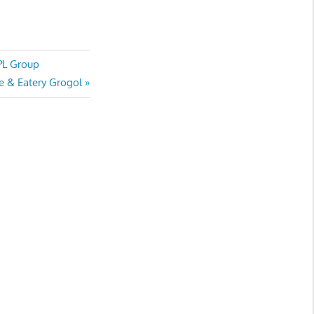
APL Group
e & Eatery Grogol