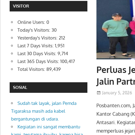
VISITOR
Online Users:
0
Today's Visitors:
30
Yesterday's Visitors:
212
Last 7 Days Visits:
1,951
Last 30 Days Visits:
9,714
Last 365 Days Visits:
100,417
Perluas J
Total Visitors:
89,439
Jalin Par
SOSIAL
January 5, 2026
Sudah tak layak, jalan Pemda
Posbanten.com, J
Tigaraksa masih ada kabel
Kantor Cabang (KC
bergantungan di udara.
Antasari. Kegiata
Kegiatan ini sangat membantu
memperluas jejar
kami, terutama ibu-ibu, karena bisa