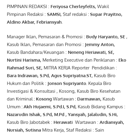
PIMPINAN REDAKSI :
Feriyosa Cherleyfelts,
Wakil
Pimpinan Redaksi :
SAMSI,
Staf redaksi
: Supar Prayitno,
Aldino Akbar, Febriansyah
.
Manager Iklan, Pemasaran & Promosi :
Budy Haryanto, SE
,
Kasub Iklan, Pemasaran dan Promosi :
Jemmy Anton
,
Kasub Bandahara/Keuangan :
Neneng
Heriawati
, SE,
Nurtini
Harisma
,
Merketing Executive dan Periklanan :
Eko
Rahmad Suri
,
SE,
MITRA KERJA Reporter Pendidikan :
Bara
Indrawan
,
S.Pd
,
Agus
Supriyatna
.
ST
,
Kasub Biro
Hukum dan Politik :
Jonson
S
upriyanto
.
Kepala Biro
Investigasi & Konsultasi , Kosong, Kasub Biro Kesehatan
dan Kriminal
:
Kosong
Wartawan
:
Darmawan
,
Kasub
Umum
:
Akh Hujaemi, S.Pd.I, S.Pd
,
Kasub Bidang Kampus :
Nazarudin
Ishak
,
S.Pd
,
M.Pd
,
Yansyah
,
Jalaludin
,
S.Hi
,
Kasub Biro Jabotabek :
Herawati
Wartawan :
Ardiansyah
,
Nursiah
,
Suti
s
na
Mitra Kerja, Staf Redaksi : Sain