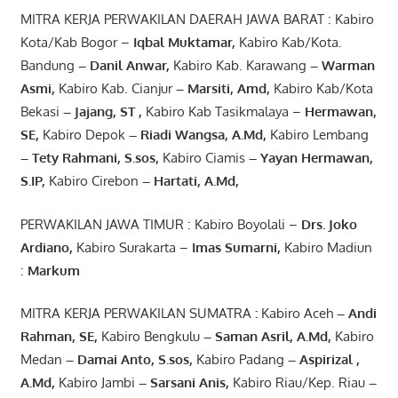
MITRA KERJA PERWAKILAN DAERAH JAWA BARAT : Kabiro
Kota/Kab Bogor –
Iqbal
Muktamar
,
Kabiro Kab/Kota.
Bandung
–
Danil Anwar
,
Kabiro Kab. Karawang
–
Warman
Asmi
,
Kabiro Kab. Cianjur
–
Marsiti
,
Amd
,
Kabiro Kab/Kota
Bekasi
– Jajang
, ST
,
Kabiro Kab Tasikmalaya –
Hermawan
,
SE,
Kabiro Depok
– Riadi Wangsa
,
A.Md
,
Kabiro Lembang
– Tety Rahmani
, S.sos,
Kabiro Ciamis
– Yayan Hermawan
,
S.IP,
Kabiro Cirebon
–
Hartati
,
A.Md
,
PERWAKILAN JAWA TIMUR : Kabiro Boyolali –
Drs.
Joko
Ardiano
,
Kabiro Surakarta –
Imas
Sumarni
,
Kabiro Madiun
:
Markum
MITRA KERJA PERWAKILAN SUMATRA
:
Kabiro Aceh
– Andi
Rahman, SE
,
Kabiro Bengkulu
– Saman Asril
,
A.Md
,
Kabiro
Medan
– Damai Anto
, S.sos,
Kabiro Padang
– Aspirizal
,
A.Md
,
Kabiro Jambi
– Sarsani Anis
,
Kabiro Riau/Kep. Riau
–