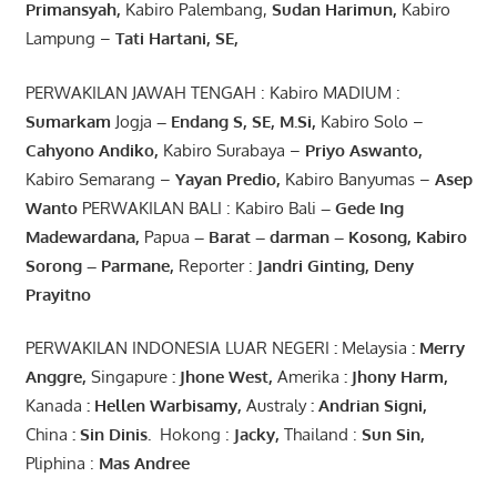
Primansyah
,
Kabiro Palembang,
Sudan
Harimun
,
Kabiro
Lampung –
Tati Hartani, SE
,
PERWAKILAN JAWAH TENGAH : Kabiro MADIUM :
Sumarkam
Jogja
–
Endang
S, SE,
M.Si
,
Kabiro Solo –
Cahyono
Andiko
,
Kabiro Surabaya –
Priyo
Aswanto
,
Kabiro Semarang –
Yayan
Predio
,
Kabiro Banyumas –
Asep
Wanto
PERWAKILAN BALI : Kabiro Bali
–
Gede
Ing
Madewardana
,
Papua
– Barat –
darman
–
Kosong
,
Kabiro
Sorong
–
Parmane
,
Reporter :
Jandri Ginting, Deny
Prayitno
PERWAKILAN INDONESIA LUAR NEGERI
:
Melaysia
: Merry
Anggre
,
Singapure
:
Jhone
West,
Amerika
:
Jhony
Harm,
Kanada
: Hellen
Warbisamy
,
Australy
:
Andrian
Signi
,
China
: Sin
Dinis
.
Hokong :
Jacky,
Thailand :
Sun Sin,
Pliphina :
Mas Andree