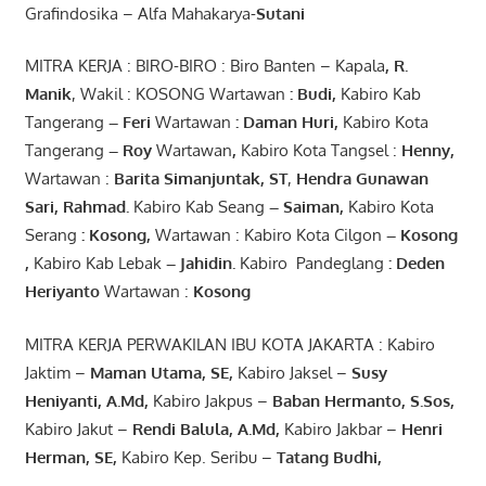
Grafindosika – Alfa Mahakarya-
Sutani
MITRA KERJA : BIRO-BIRO : Biro Banten – Kapala
,
R.
Manik
, Wakil : KOSONG Wartawan
:
Budi
,
Kabiro Kab
Tangerang
–
Feri
Wartawan
:
Daman Huri,
Kabiro Kota
Tangerang
– Roy
Wartawan
,
Kabiro Kota Tangsel :
Henny
,
Wartawan :
Barita Simanjuntak, ST
,
Hendra
Gunawan
Sari
,
Rahmad
.
Kabiro Kab Seang
–
Saiman
,
Kabiro Kota
Serang
:
Kosong
,
Wartawan : Kabiro Kota Cilgon
–
Kosong
,
Kabiro Kab Lebak
–
Jahidin
.
Kabiro Pandeglang
: Deden
Heriyanto
Wartawan :
Kosong
MITRA KERJA PERWAKILAN IBU KOTA JAKARTA : Kabiro
Jaktim –
Maman Utama, SE
,
Kabiro Jaksel –
Susy
Heniyanti, A.Md
,
Kabiro Jakpus –
Baban Hermanto, S.Sos
,
Kabiro Jakut –
Rendi
Balula
,
A.Md
,
Kabiro Jakbar –
Henri
Herman, SE
,
Kabiro Kep. Seribu –
Tatang Budhi
,