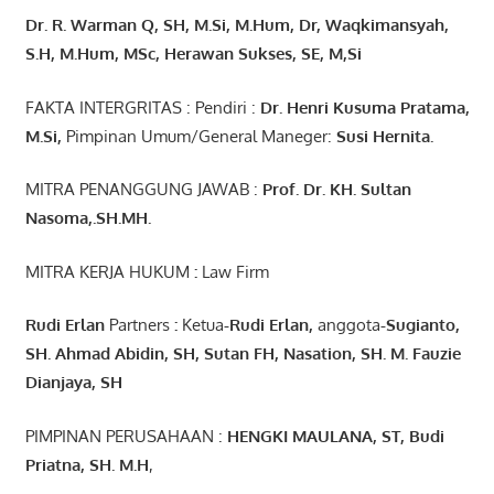
Dr. R. Warman Q, SH, M.Si, M.Hum
,
Dr, Waqkimansyah,
S.H, M.Hum, MSc
,
Herawan Sukses, SE, M,Si
FAKTA INTERGRITAS : Pendiri :
Dr. Henri
Kusuma
Pratama,
M.Si
,
Pimpinan Umum/General Maneger:
Susi
Hernita.
MITRA PENANGGUNG JAWAB :
Prof. Dr. KH. Sultan
Nasoma,.SH.MH.
MITRA KERJA HUKUM
:
Law Firm
Rudi Erlan
Partners
:
Ketua
-Rudi
Erlan
,
anggota
-Sugianto
,
SH. Ahmad
Abidin
, SH,
Sutan
FH,
Nasation
, SH. M.
Fauzie
Dianjaya
, SH
PIMPINAN PERUSAHAAN :
HENGKI MAULANA, ST
, Budi
Pr
iatna
, SH
. M.H
,