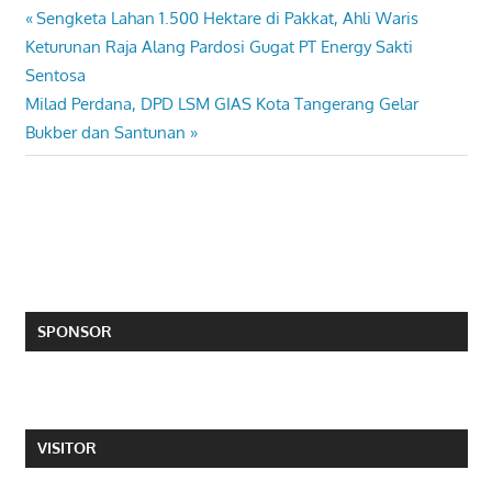
Previous
Sengketa Lahan 1.500 Hektare di Pakkat, Ahli Waris
Post
Post:
Keturunan Raja Alang Pardosi Gugat PT Energy Sakti
navigation
Sentosa
Next
Milad Perdana, DPD LSM GIAS Kota Tangerang Gelar
Post:
Bukber dan Santunan
SPONSOR
VISITOR