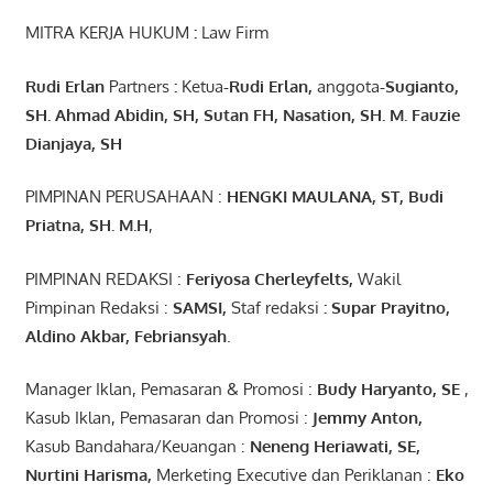
MITRA KERJA HUKUM
:
Law Firm
Rudi Erlan
Partners
:
Ketua
-Rudi
Erlan
,
anggota
-Sugianto
,
SH. Ahmad
Abidin
, SH,
Sutan
FH,
Nasation
, SH. M.
Fauzie
Dianjaya
, SH
PIMPINAN PERUSAHAAN :
HENGKI MAULANA, ST
, Budi
Pr
iatna
, SH
. M.H
,
PIMPINAN REDAKSI :
Feriyosa Cherleyfelts,
Wakil
Pimpinan Redaksi :
SAMSI,
Staf redaksi
: Supar Prayitno,
Aldino Akbar, Febriansyah
.
Manager Iklan, Pemasaran & Promosi :
Budy Haryanto, SE
,
Kasub Iklan, Pemasaran dan Promosi :
Jemmy Anton
,
Kasub Bandahara/Keuangan :
Neneng
Heriawati
, SE,
Nurtini
Harisma
,
Merketing Executive dan Periklanan :
Eko