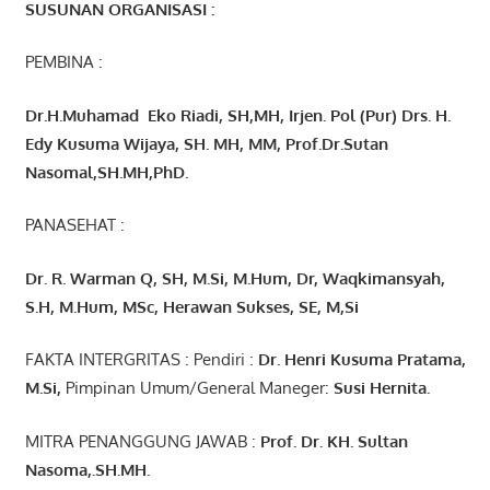
SUSUNAN ORGANISASI :
PEMBINA :
Dr.H.Muhamad
Eko
Riadi
, SH,MH
, Irjen. Pol (Pur) Drs. H.
Edy Kusuma Wijaya, SH. MH,
MM, Prof
.
Dr.Sutan
Nasomal,SH.MH,PhD.
PANASEHAT :
Dr. R. Warman Q, SH, M.Si, M.Hum
,
Dr, Waqkimansyah,
S.H, M.Hum, MSc
,
Herawan Sukses, SE, M,Si
FAKTA INTERGRITAS : Pendiri :
Dr. Henri
Kusuma
Pratama,
M.Si
,
Pimpinan Umum/General Maneger:
Susi
Hernita.
MITRA PENANGGUNG JAWAB :
Prof. Dr. KH. Sultan
Nasoma,.SH.MH.