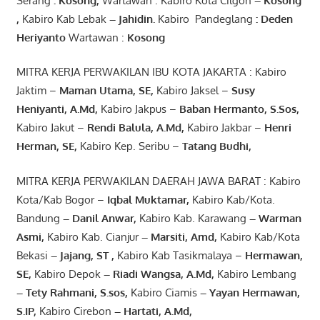
Serang
:
Kosong
,
Wartawan : Kabiro Kota Cilgon
–
Kosong
,
Kabiro Kab Lebak
–
Jahidin
.
Kabiro Pandeglang
: Deden
Heriyanto
Wartawan :
Kosong
MITRA KERJA PERWAKILAN IBU KOTA JAKARTA : Kabiro
Jaktim –
Maman Utama, SE
,
Kabiro Jaksel –
Susy
Heniyanti, A.Md
,
Kabiro Jakpus –
Baban Hermanto, S.Sos
,
Kabiro Jakut –
Rendi
Balula
,
A.Md
,
Kabiro Jakbar –
Henri
Herman, SE
,
Kabiro Kep. Seribu –
Tatang Budhi
,
MITRA KERJA PERWAKILAN DAERAH JAWA BARAT : Kabiro
Kota/Kab Bogor –
Iqbal
Muktamar
,
Kabiro Kab/Kota.
Bandung
–
Danil Anwar
,
Kabiro Kab. Karawang
–
Warman
Asmi
,
Kabiro Kab. Cianjur
–
Marsiti
,
Amd
,
Kabiro Kab/Kota
Bekasi
– Jajang
, ST
,
Kabiro Kab Tasikmalaya –
Hermawan
,
SE,
Kabiro Depok
– Riadi Wangsa
,
A.Md
,
Kabiro Lembang
– Tety Rahmani
, S.sos,
Kabiro Ciamis
– Yayan Hermawan
,
S.IP,
Kabiro Cirebon
–
Hartati
,
A.Md
,