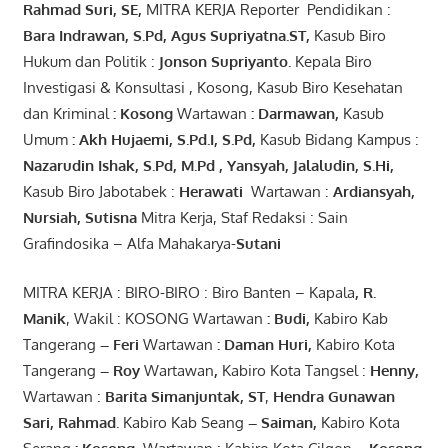
Rahmad Suri
,
SE,
MITRA KERJA Reporter Pendidikan :
Bara
Indrawan
,
S.Pd
,
Agus
Supriyatna
.
ST
,
Kasub Biro
Hukum dan Politik :
Jonson
S
upriyanto
.
Kepala Biro
Investigasi & Konsultasi , Kosong, Kasub Biro Kesehatan
dan Kriminal
:
Kosong
Wartawan
:
Darmawan
,
Kasub
Umum
:
Akh Hujaemi, S.Pd.I, S.Pd
,
Kasub Bidang Kampus :
Nazarudin
Ishak
,
S.Pd
,
M.Pd
,
Yansyah
,
Jalaludin
,
S.Hi
,
Kasub Biro Jabotabek :
Herawati
Wartawan :
Ardiansyah
,
Nursiah
,
Suti
s
na
Mitra Kerja, Staf Redaksi : Sain
Grafindosika – Alfa Mahakarya-
Sutani
MITRA KERJA : BIRO-BIRO : Biro Banten – Kapala
,
R.
Manik
, Wakil : KOSONG Wartawan
:
Budi
,
Kabiro Kab
Tangerang
–
Feri
Wartawan
:
Daman Huri,
Kabiro Kota
Tangerang
– Roy
Wartawan
,
Kabiro Kota Tangsel :
Henny
,
Wartawan :
Barita Simanjuntak, ST
,
Hendra
Gunawan
Sari
,
Rahmad
.
Kabiro Kab Seang
–
Saiman
,
Kabiro Kota