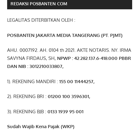
REDAKSI POSBANTEN COM
LEGALITAS DITERBITKAN OLEH :
POSBANTEN JAKARTA MEDIA TANGERANG (PT. PJMT)
AHU. 0007192. AH. 0104 th 2021. AKTE NOTARIS. NY. IRMA
SAVYNA FIRDAUS, SH,
NPW
P
:
4
2.
282
.1
37
.6-418.000
PBBR
DAN NIB
:
3012210033807
,
1). REKENING MANDIRI :
155 00 11444257
,
2). REKENING BRI :
01200 100 3596301
,
3). REKENING BJB :
0133 1939 95 001
Sudah Wajib Kena Pajak (WKP)