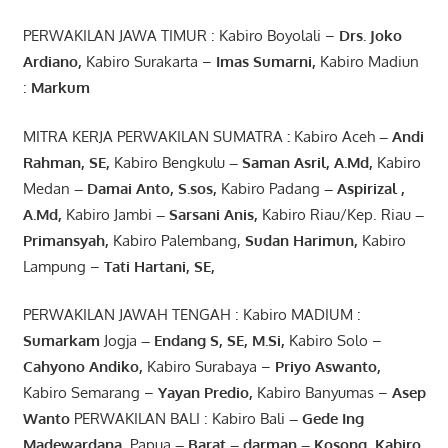
PERWAKILAN JAWA TIMUR : Kabiro Boyolali –
Drs.
Joko
Ardiano
,
Kabiro Surakarta –
Imas
Sumarni
,
Kabiro Madiun
:
Markum
MITRA KERJA PERWAKILAN SUMATRA
:
Kabiro Aceh
– Andi
Rahman, SE
,
Kabiro Bengkulu
– Saman Asril
,
A.Md
,
Kabiro
Medan
– Damai Anto
, S.sos,
Kabiro Padang
– Aspirizal
,
A.Md
,
Kabiro Jambi
– Sarsani Anis
,
Kabiro Riau/Kep. Riau
–
Primansyah
,
Kabiro Palembang,
Sudan
Harimun
,
Kabiro
Lampung –
Tati Hartani, SE
,
PERWAKILAN JAWAH TENGAH : Kabiro MADIUM :
Sumarkam
Jogja
–
Endang
S, SE,
M.Si
,
Kabiro Solo –
Cahyono
Andiko
,
Kabiro Surabaya –
Priyo
Aswanto
,
Kabiro Semarang –
Yayan
Predio
,
Kabiro Banyumas –
Asep
Wanto
PERWAKILAN BALI : Kabiro Bali
–
Gede
Ing
Madewardana
,
Papua
– Barat –
darman
–
Kosong
,
Kabiro