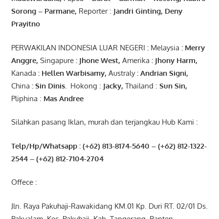
Sorong
–
Parmane
,
Reporter :
Jandri Ginting, Deny
Prayitno
PERWAKILAN INDONESIA LUAR NEGERI
:
Melaysia
: Merry
Anggre
,
Singapure
:
Jhone
West,
Amerika
:
Jhony
Harm,
Kanada
: Hellen
Warbisamy
,
Australy
:
Andrian
Signi
,
China
: Sin
Dinis
.
Hokong :
Jacky,
Thailand :
Sun Sin,
Pliphina :
Mas Andree
Silahkan pasang Iklan, murah dan terjangkau Hub Kami :
Telp/Hp/Whatsapp : (+62) 813-8174-5640 – (+62) 812-1322-
2544
– (+62) 812-7104-2704
Offece :
Jln. Raya Pakuhaji-Rawakidang KM.01 Kp. Duri RT. 02/01 Ds.
Pakualam, Kec. Pakuhaji, Kab. Tangerang, Banten-