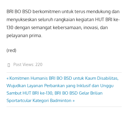
BRI BO BSD berkomitmen untuk terus mendukung dan
menyukseskan seluruh rangkaian kegiatan HUT BRI ke-
130 dengan semangat kebersamaan, inovasi, dan
pelayanan prima.
(red)
Post Views:
220
Previous
Komitmen Humanis BRI BO BSD untuk Kaum Disabilitas,
Post
Post:
Wujudkan Layanan Perbankan yang Inklusif dan Unggu
navigation
Next
Sambut HUT BRI ke-130, BRI BO BSD Gelar Brilian
Post:
Sportartcular Kategori Badminton