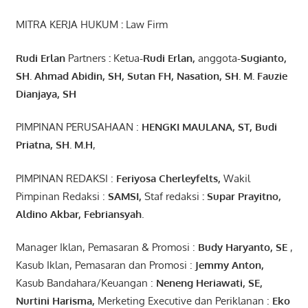
MITRA KERJA HUKUM
:
Law Firm
Rudi Erlan
Partners
:
Ketua
-Rudi
Erlan
,
anggota
-Sugianto
,
SH. Ahmad
Abidin
, SH,
Sutan
FH,
Nasation
, SH. M.
Fauzie
Dianjaya
, SH
PIMPINAN PERUSAHAAN :
HENGKI MAULANA, ST
, Budi
Pr
iatna
, SH
. M.H
,
PIMPINAN REDAKSI :
Feriyosa Cherleyfelts,
Wakil
Pimpinan Redaksi :
SAMSI,
Staf redaksi
: Supar Prayitno,
Aldino Akbar, Febriansyah
.
Manager Iklan, Pemasaran & Promosi :
Budy Haryanto, SE
,
Kasub Iklan, Pemasaran dan Promosi :
Jemmy Anton
,
Kasub Bandahara/Keuangan :
Neneng
Heriawati
, SE,
Nurtini
Harisma
,
Merketing Executive dan Periklanan :
Eko