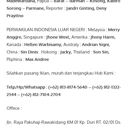
Madewardana
,
Papua
– Barat –
darman
–
Kosong
,
Kabiro
Sorong
–
Parmane
,
Reporter :
Jandri Ginting, Deny
Prayitno
PERWAKILAN INDONESIA LUAR NEGERI
:
Melaysia
: Merry
Anggre
,
Singapure
:
Jhone
West,
Amerika
:
Jhony
Harm,
Kanada
: Hellen
Warbisamy
,
Australy
:
Andrian
Signi
,
China
: Sin
Dinis
.
Hokong :
Jacky,
Thailand :
Sun Sin,
Pliphina :
Mas Andree
Silahkan pasang Iklan, murah dan terjangkau Hub Kami :
Telp/Hp/Whatsapp : (+62) 813-8174-5640 – (+62) 812-1322-
2544
– (+62) 812-7104-2704
Offece :
Jln. Raya Pakuhaji-Rawakidang KM.01 Kp. Duri RT. 02/01 Ds.