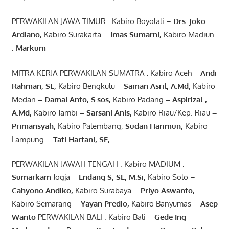
PERWAKILAN JAWA TIMUR : Kabiro Boyolali –
Drs.
Joko
Ardiano
,
Kabiro Surakarta –
Imas
Sumarni
,
Kabiro Madiun
:
Markum
MITRA KERJA PERWAKILAN SUMATRA
:
Kabiro Aceh
– Andi
Rahman, SE
,
Kabiro Bengkulu
– Saman Asril
,
A.Md
,
Kabiro
Medan
– Damai Anto
, S.sos,
Kabiro Padang
– Aspirizal
,
A.Md
,
Kabiro Jambi
– Sarsani Anis
,
Kabiro Riau/Kep. Riau
–
Primansyah
,
Kabiro Palembang,
Sudan
Harimun
,
Kabiro
Lampung –
Tati Hartani, SE
,
PERWAKILAN JAWAH TENGAH : Kabiro MADIUM :
Sumarkam
Jogja
–
Endang
S, SE,
M.Si
,
Kabiro Solo –
Cahyono
Andiko
,
Kabiro Surabaya –
Priyo
Aswanto
,
Kabiro Semarang –
Yayan
Predio
,
Kabiro Banyumas –
Asep
Wanto
PERWAKILAN BALI : Kabiro Bali
–
Gede
Ing