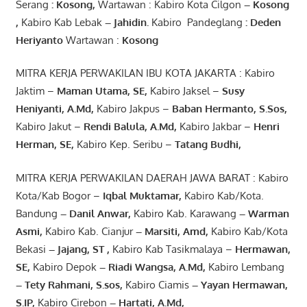
Serang
:
Kosong
,
Wartawan : Kabiro Kota Cilgon
–
Kosong
,
Kabiro Kab Lebak
–
Jahidin
.
Kabiro Pandeglang
: Deden
Heriyanto
Wartawan :
Kosong
MITRA KERJA PERWAKILAN IBU KOTA JAKARTA : Kabiro
Jaktim –
Maman Utama, SE
,
Kabiro Jaksel –
Susy
Heniyanti, A.Md
,
Kabiro Jakpus –
Baban Hermanto, S.Sos
,
Kabiro Jakut –
Rendi
Balula
,
A.Md
,
Kabiro Jakbar –
Henri
Herman, SE
,
Kabiro Kep. Seribu –
Tatang Budhi
,
MITRA KERJA PERWAKILAN DAERAH JAWA BARAT : Kabiro
Kota/Kab Bogor –
Iqbal
Muktamar
,
Kabiro Kab/Kota.
Bandung
–
Danil Anwar
,
Kabiro Kab. Karawang
–
Warman
Asmi
,
Kabiro Kab. Cianjur
–
Marsiti
,
Amd
,
Kabiro Kab/Kota
Bekasi
– Jajang
, ST
,
Kabiro Kab Tasikmalaya –
Hermawan
,
SE,
Kabiro Depok
– Riadi Wangsa
,
A.Md
,
Kabiro Lembang
– Tety Rahmani
, S.sos,
Kabiro Ciamis
– Yayan Hermawan
,
S.IP,
Kabiro Cirebon
–
Hartati
,
A.Md
,