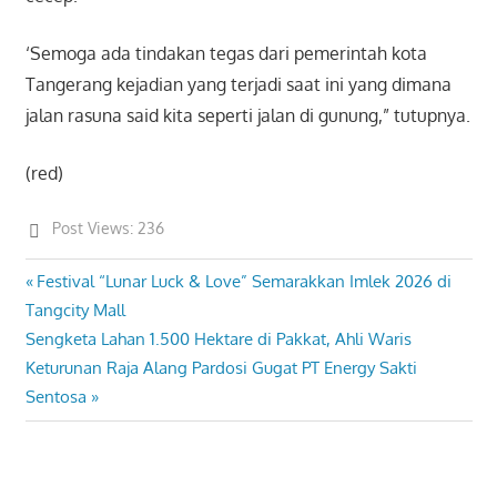
‘Semoga ada tindakan tegas dari pemerintah kota
Tangerang kejadian yang terjadi saat ini yang dimana
jalan rasuna said kita seperti jalan di gunung,” tutupnya.
(red)
Post Views:
236
Previous
Festival “Lunar Luck & Love” Semarakkan Imlek 2026 di
Post
Post:
Tangcity Mall
navigation
Next
Sengketa Lahan 1.500 Hektare di Pakkat, Ahli Waris
Post:
Keturunan Raja Alang Pardosi Gugat PT Energy Sakti
Sentosa