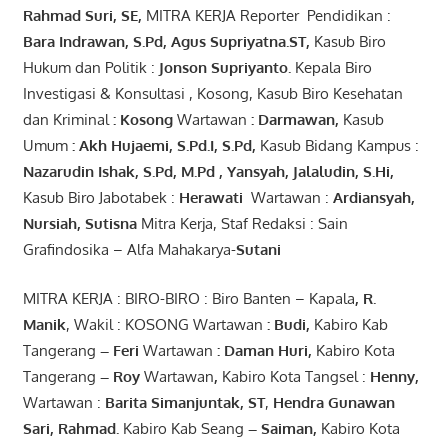
Rahmad Suri
,
SE,
MITRA KERJA Reporter Pendidikan :
Bara
Indrawan
,
S.Pd
,
Agus
Supriyatna
.
ST
,
Kasub Biro
Hukum dan Politik :
Jonson
S
upriyanto
.
Kepala Biro
Investigasi & Konsultasi , Kosong, Kasub Biro Kesehatan
dan Kriminal
:
Kosong
Wartawan
:
Darmawan
,
Kasub
Umum
:
Akh Hujaemi, S.Pd.I, S.Pd
,
Kasub Bidang Kampus :
Nazarudin
Ishak
,
S.Pd
,
M.Pd
,
Yansyah
,
Jalaludin
,
S.Hi
,
Kasub Biro Jabotabek :
Herawati
Wartawan :
Ardiansyah
,
Nursiah
,
Suti
s
na
Mitra Kerja, Staf Redaksi : Sain
Grafindosika – Alfa Mahakarya-
Sutani
MITRA KERJA : BIRO-BIRO : Biro Banten – Kapala
,
R.
Manik
, Wakil : KOSONG Wartawan
:
Budi
,
Kabiro Kab
Tangerang
–
Feri
Wartawan
:
Daman Huri,
Kabiro Kota
Tangerang
– Roy
Wartawan
,
Kabiro Kota Tangsel :
Henny
,
Wartawan :
Barita Simanjuntak, ST
,
Hendra
Gunawan
Sari
,
Rahmad
.
Kabiro Kab Seang
–
Saiman
,
Kabiro Kota