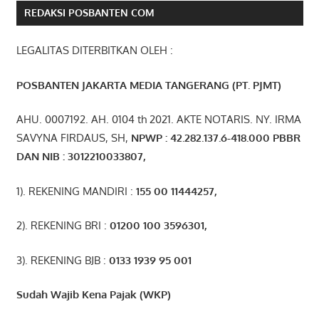
REDAKSI POSBANTEN COM
LEGALITAS DITERBITKAN OLEH :
POSBANTEN JAKARTA MEDIA TANGERANG (PT. PJMT)
AHU. 0007192. AH. 0104 th 2021. AKTE NOTARIS. NY. IRMA
SAVYNA FIRDAUS, SH,
NPW
P
:
4
2.
282
.1
37
.6-418.000
PBBR
DAN NIB
:
3012210033807
,
1). REKENING MANDIRI :
155 00 11444257
,
2). REKENING BRI :
01200 100 3596301
,
3). REKENING BJB :
0133 1939 95 001
Sudah Wajib Kena Pajak (WKP)