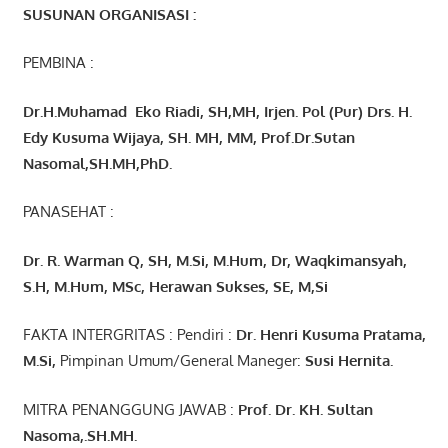
SUSUNAN ORGANISASI :
PEMBINA :
Dr.H.Muhamad
Eko
Riadi
, SH,MH
, Irjen. Pol (Pur) Drs. H.
Edy Kusuma Wijaya, SH. MH,
MM, Prof
.
Dr.Sutan
Nasomal,SH.MH,PhD.
PANASEHAT :
Dr. R. Warman Q, SH, M.Si, M.Hum
,
Dr, Waqkimansyah,
S.H, M.Hum, MSc
,
Herawan Sukses, SE, M,Si
FAKTA INTERGRITAS : Pendiri :
Dr. Henri
Kusuma
Pratama,
M.Si
,
Pimpinan Umum/General Maneger:
Susi
Hernita.
MITRA PENANGGUNG JAWAB :
Prof. Dr. KH. Sultan
Nasoma,.SH.MH.