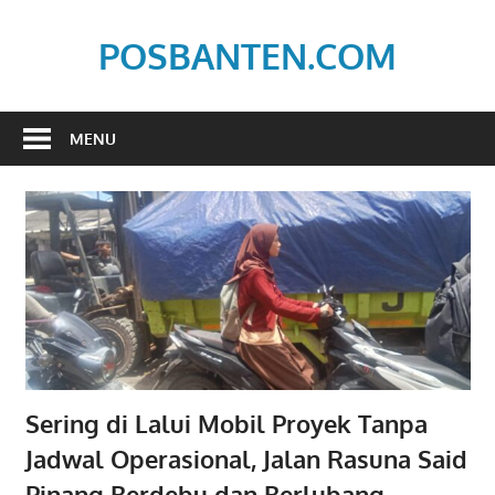
Skip
to
POSBANTEN.COM
content
Mendidik,
Dan
MENU
Menyampaikan
Aspirasi
Rakyat
Sering di Lalui Mobil Proyek Tanpa
Jadwal Operasional, Jalan Rasuna Said
Pinang Berdebu dan Berlubang